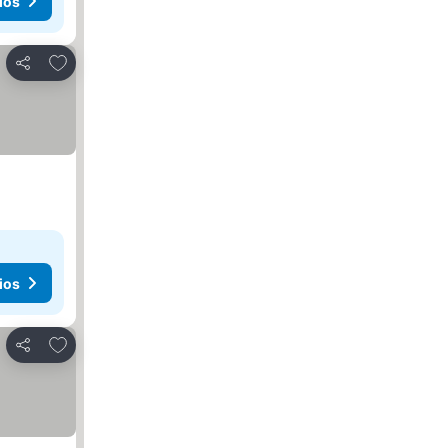
ios
Añadir a favoritos
Compartir
ios
Añadir a favoritos
Compartir