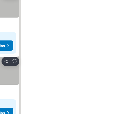
ios
Añadir a favoritos
Compartir
ios