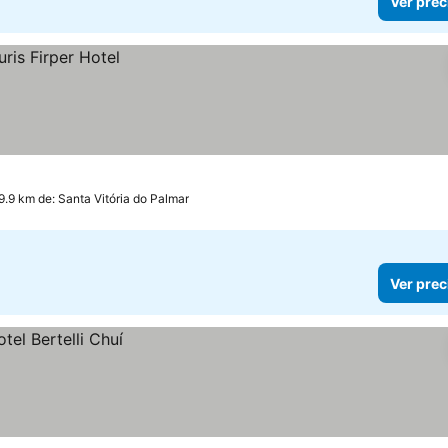
Ver prec
19.9 km de: Santa Vitória do Palmar
Ver prec