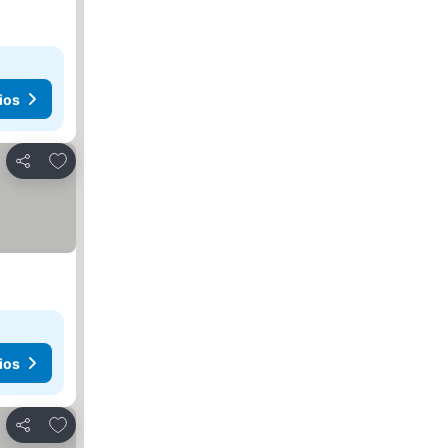
ios
Añadir a favoritos
Compartir
ios
Añadir a favoritos
Compartir