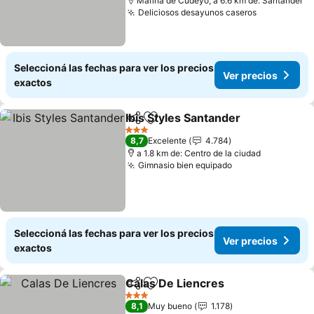
Marina de Cudeyo, a 6.6 km de: Santander
Deliciosos desayunos caseros
Ver precio
Seleccioná las fechas para ver los precios
Ver precios
exactos
Ibis Styles Santander
Compartir
Añadir a favoritos
Ver p
3 Estrellas
8,7
Excelente
4.784
a 1.8 km de: Centro de la ciudad
Gimnasio bien equipado
Ver precios
Seleccioná las fechas para ver los precios
Ver precios
exactos
Calas De Liencres
Compartir
Añadir a favoritos
Ver prec
3 Estrellas
8,1
Muy bueno
1.178