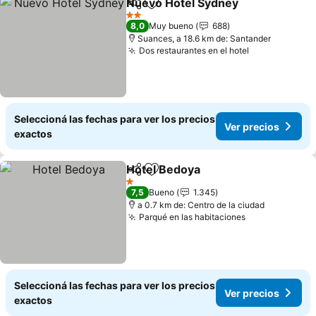
Nuevo Hotel Sydney
Compartir
Añadir a favoritos
Ver p
2 Estrellas
8,0
Muy bueno
688
Suances, a 18.6 km de: Santander
Dos restaurantes en el hotel
Ver precios
Seleccioná las fechas para ver los precios
Ver precios
exactos
Hotel Bedoya
Compartir
Añadir a favoritos
Ver precios
1 Estrellas
7,5
Bueno
1.345
a 0.7 km de: Centro de la ciudad
Parqué en las habitaciones
Ver precios
Seleccioná las fechas para ver los precios
Ver precios
exactos