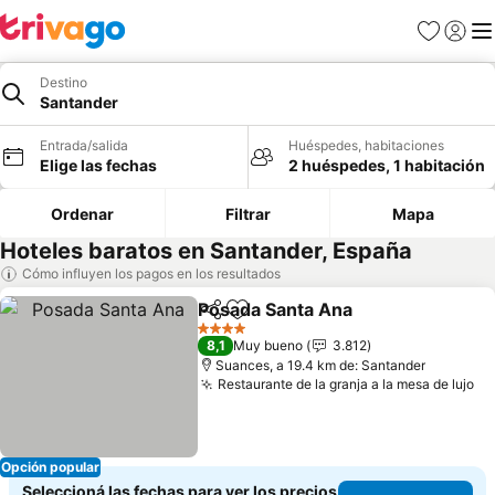
Favoritos
Iniciar 
Me
Destino
Santander
Entrada/salida
Huéspedes, habitaciones
Elige las fechas
2 huéspedes, 1 habitación
Ordenar
Filtrar
Mapa
Hoteles baratos en Santander, España
Cómo influyen los pagos en los resultados
Posada Santa Ana
Compartir
Añadir a favoritos
Ver prec
4 Estrellas
8,1
Muy bueno
3.812
Suances, a 19.4 km de: Santander
Restaurante de la granja a la mesa de lujo
Ve
Opción popular
Seleccioná las fechas para ver los precios