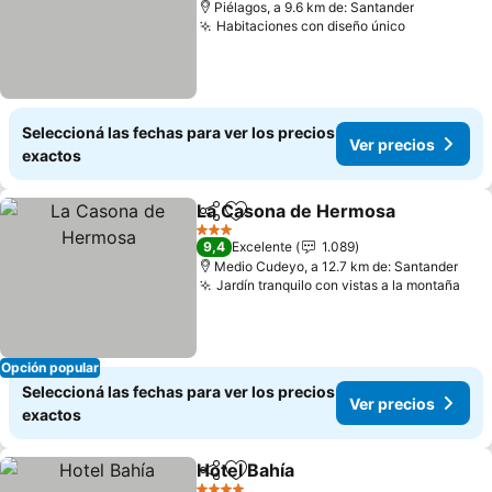
Piélagos, a 9.6 km de: Santander
Habitaciones con diseño único
Ver precio
Seleccioná las fechas para ver los precios
Ver precios
exactos
La Casona de Hermosa
Compartir
Añadir a favoritos
Ver
3 Estrellas
9,4
Excelente
1.089
Medio Cudeyo, a 12.7 km de: Santander
Jardín tranquilo con vistas a la montaña
Ver
Opción popular
Seleccioná las fechas para ver los precios
Ver precios
exactos
Hotel Bahía
Compartir
Añadir a favoritos
Ver precios