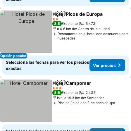
Hotel Picos de Europa
Compartir
Añadir a favoritos
Ver 
2 Estrellas
8,5
Excelente
5.473
a 0.6 km de: Centro de la ciudad
Restaurante en el hotel con descuento para
huéspedes
Opción popular
Seleccioná las fechas para ver los precios
Ver precios
exactos
Hotel Campomar
Compartir
Añadir a favoritos
Ver preci
3 Estrellas
8,6
Excelente
2.432
Isla, a 19.3 km de: Santander
Piscina única con funciones de spa
Ver pre