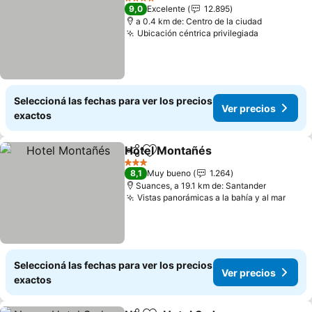
4 Estrellas
9,0
Excelente
12.895
a 0.4 km de: Centro de la ciudad
Ubicación céntrica privilegiada
Ver preci
Seleccioná las fechas para ver los precios
Ver precios
exactos
Hotel Montañés
Compartir
Añadir a favoritos
Ver precio
3 Estrellas
8,1
Muy bueno
1.264
Suances, a 19.1 km de: Santander
Vistas panorámicas a la bahía y al mar
Ver 
Seleccioná las fechas para ver los precios
Ver precios
exactos