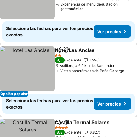
Experiencia de menú degustación
gastronómico
Seleccioná las fechas para ver los precios
Ver precios
exactos
Hotel Las Anclas
Compartir
Añadir a favoritos
Ver preci
2 Estrellas
8,5
Excelente
1.296
Astillero, a 6.9 km de: Santander
Vistas panorámicas de Peña Cabarga
Ver p
Opción popular
Seleccioná las fechas para ver los precios
Ver precios
exactos
Castilla Termal Solares
Compartir
Añadir a favoritos
Ver
4 Estrellas
8,8
Excelente
6.827