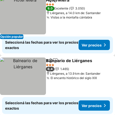
Hotel Miera
Compartir
Añadir a favoritos
Ver precios
3 Estrellas
9,0
Excelente
3.050
Liérganes, a 14.0 km de: Santander
Vistas a la montaña cántabra
Ver precios
Opción popular
Seleccioná las fechas para ver los precios
Ver precios
exactos
Balneario de Liérganes
Compartir
Añadir a favoritos
Ver
3 Estrellas
6,4
1.465
Liérganes, a 13.9 km de: Santander
El encanto histórico del siglo XIX
Ver preci
Seleccioná las fechas para ver los precios
Ver precios
exactos