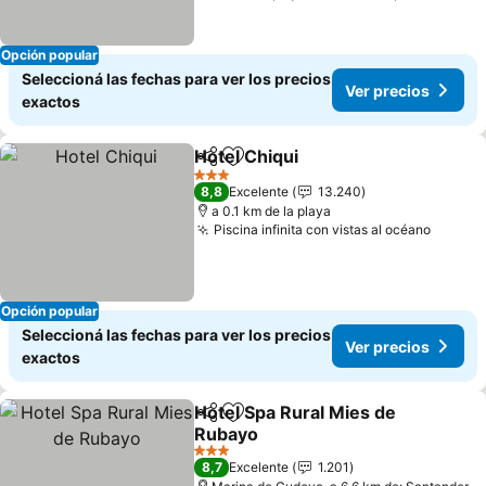
Opción popular
Seleccioná las fechas para ver los precios
Ver precios
exactos
Hotel Chiqui
Compartir
Añadir a favoritos
Ver precios
3 Estrellas
8,8
Excelente
13.240
a 0.1 km de la playa
Piscina infinita con vistas al océano
Ver pr
Opción popular
Seleccioná las fechas para ver los precios
Ver precios
exactos
Hotel Spa Rural Mies de
Compartir
Añadir a favoritos
Rubayo
Ver precios
3 Estrellas
8,7
Excelente
1.201