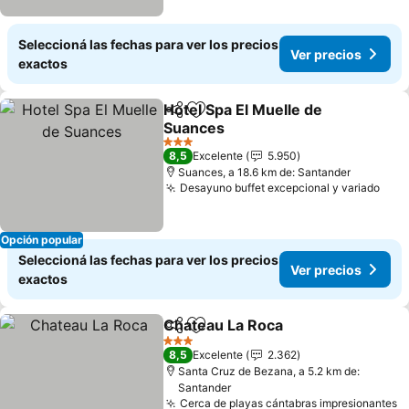
Seleccioná las fechas para ver los precios
Ver precios
exactos
Hotel Spa El Muelle de
Compartir
Añadir a favoritos
Suances
Ver precios
3 Estrellas
8,5
Excelente
5.950
Suances, a 18.6 km de: Santander
Desayuno buffet excepcional y variado
Ver 
Opción popular
Seleccioná las fechas para ver los precios
Ver precios
exactos
Chateau La Roca
Compartir
Añadir a favoritos
Ver preci
3 Estrellas
8,5
Excelente
2.362
Santa Cruz de Bezana, a 5.2 km de:
Santander
Cerca de playas cántabras impresionantes
V