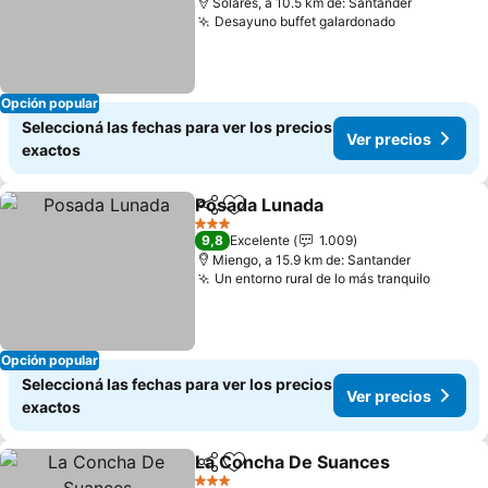
Solares, a 10.5 km de: Santander
Desayuno buffet galardonado
Ver precio
Opción popular
Seleccioná las fechas para ver los precios
Ver precios
exactos
Posada Lunada
Compartir
Añadir a favoritos
Ver precios
3 Estrellas
9,8
Excelente
1.009
Miengo, a 15.9 km de: Santander
Un entorno rural de lo más tranquilo
Ver pr
Opción popular
Seleccioná las fechas para ver los precios
Ver precios
exactos
La Concha De Suances
Compartir
Añadir a favoritos
Ver