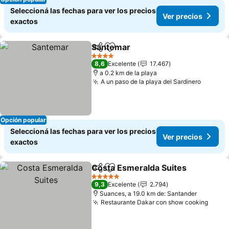
Seleccioná las fechas para ver los precios
Ver precios
exactos
Santemar
Compartir
Añadir a favoritos
Ver precios
4 Estrellas
8,6
Excelente
17.467
a 0.2 km de la playa
A un paso de la playa del Sardinero
Ver pre
Opción popular
Seleccioná las fechas para ver los precios
Ver precios
exactos
Costa Esmeralda Suites
Compartir
Añadir a favoritos
Ve
5 Estrellas
9,3
Excelente
2.794
Suances, a 19.0 km de: Santander
Restaurante Dakar con show cooking
Ver p