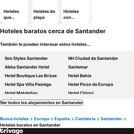
Hoteles
Hoteles de
Hoteles
que
playa
con
aceptan
estaciona
mascotas
miento
Hoteles baratos cerca de Santander
También te pueden interesar estos hoteles...
Ibis Styles Santander
NH Ciudad de Santander
Abba Santander Hotel
Santemar
Hotel Boutique Las Brisas
Hotel Bahía
Hotel Spa Villa Pasiega
Hotel Picos de Europa
Hotel Mataleñas
Hotel Chiqui
Hotel Palacio del Mar
Dorma Coliseum
Ver todos los alojamientos en Santander
Alda Don Carlos
Dorma Sardinero
Busca hoteles
Europa
España
Cantabria
Santander
Hotel Arha Santander
Castilla Termal Solares
Hoteles baratos en Santander