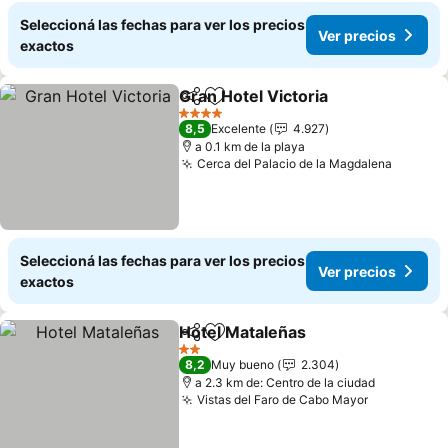
Seleccioná las fechas para ver los precios
Ver precios
exactos
Gran Hotel Victoria
Compartir
Añadir a favoritos
Ver pre
4 Estrellas
8,5
Excelente
4.927
a 0.1 km de la playa
Cerca del Palacio de la Magdalena
Ver pre
Seleccioná las fechas para ver los precios
Ver precios
exactos
Hotel Mataleñas
Compartir
Añadir a favoritos
Ver precio
2 Estrellas
8,2
Muy bueno
2.304
a 2.3 km de: Centro de la ciudad
Vistas del Faro de Cabo Mayor
Ver precio