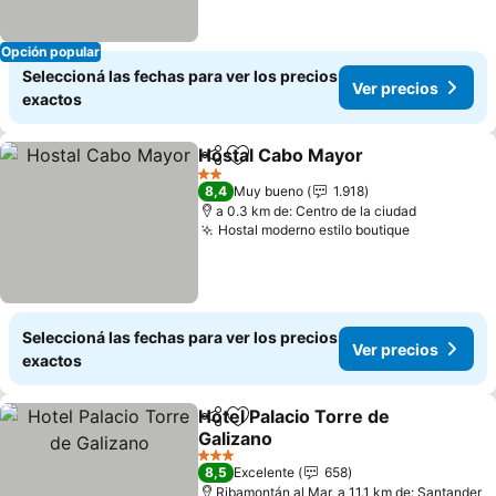
Opción popular
Seleccioná las fechas para ver los precios
Ver precios
exactos
Hostal Cabo Mayor
Compartir
Añadir a favoritos
Ver pre
2 Estrellas
8,4
Muy bueno
1.918
a 0.3 km de: Centro de la ciudad
Hostal moderno estilo boutique
Ver precio
Seleccioná las fechas para ver los precios
Ver precios
exactos
Hotel Palacio Torre de
Compartir
Añadir a favoritos
Galizano
Ver precios
3 Estrellas
8,5
Excelente
658
Ribamontán al Mar, a 11.1 km de: Santander