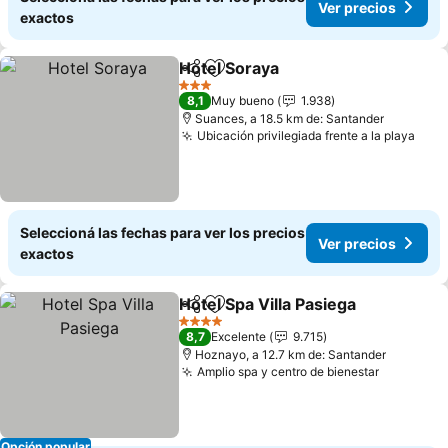
Ver precios
exactos
Hotel Soraya
Compartir
Añadir a favoritos
Ver precios
3 Estrellas
8,1
Muy bueno
1.938
Suances, a 18.5 km de: Santander
Ubicación privilegiada frente a la playa
Ver 
Seleccioná las fechas para ver los precios
Ver precios
exactos
Hotel Spa Villa Pasiega
Compartir
Añadir a favoritos
Ver
4 Estrellas
8,7
Excelente
9.715
Hoznayo, a 12.7 km de: Santander
Amplio spa y centro de bienestar
Ver prec
Opción popular