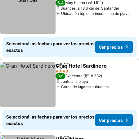
3 Estrellas
8,4
Muy bueno
1.511
Suances, a 18.6 km de: Santander
Ubicación top en primera línea de playa
Ver
Seleccioná las fechas para ver los precios
Ver precios
exactos
Gran Hotel Sardinero
Compartir
Añadir a favoritos
Ver p
4 Estrellas
8,9
Excelente
8.382
Junto a la playa
Cerca de lugares culturales
Ver precios
Seleccioná las fechas para ver los precios
Ver precios
exactos