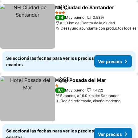
NH Ciudad de Santander
Compartir
Añadir a favoritos
V
3 Estrellas
8,4
Muy bueno
3.589
a 1.0 km de: Centro de la ciudad
Desayuno abundante con productos locales
Seleccioná las fechas para ver los precios
Ver precios
exactos
Hotel Posada del Mar
Compartir
Añadir a favoritos
Ver p
1 Estrellas
8,1
Muy bueno
1.422
Suances, a 19.0 km de: Santander
Recién reformado, diseño moderno
Ver pre
Seleccioná las fechas para ver los precios
Ver precios
exactos