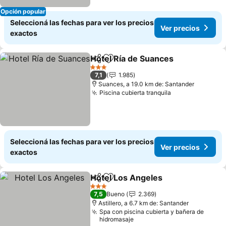
Opción popular
Seleccioná las fechas para ver los precios
Ver precios
exactos
Hotel Ría de Suances
Compartir
Añadir a favoritos
Ver p
3 Estrellas
7,1
1.985
Suances, a 19.0 km de: Santander
Piscina cubierta tranquila
Ver precios
Seleccioná las fechas para ver los precios
Ver precios
exactos
Hotel Los Angeles
Compartir
Añadir a favoritos
Ver prec
3 Estrellas
7,5
Bueno
2.369
Astillero, a 6.7 km de: Santander
Spa con piscina cubierta y bañera de
hidromasaje