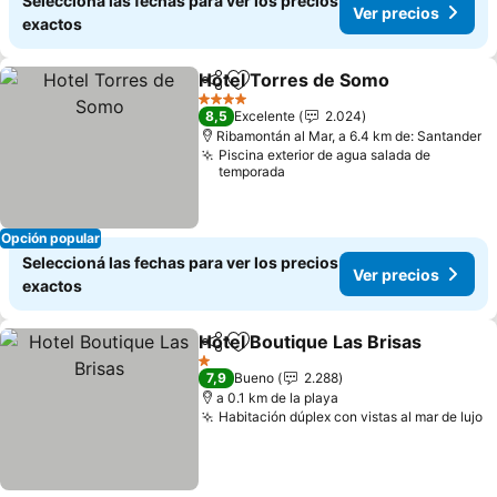
Seleccioná las fechas para ver los precios
Ver precios
exactos
Hotel Torres de Somo
Compartir
Añadir a favoritos
Ver 
4 Estrellas
8,5
Excelente
2.024
Ribamontán al Mar, a 6.4 km de: Santander
Piscina exterior de agua salada de
temporada
Opción popular
Seleccioná las fechas para ver los precios
Ver precios
exactos
Hotel Boutique Las Brisas
Compartir
Añadir a favoritos
1 Estrellas
7,9
Bueno
2.288
a 0.1 km de la playa
Habitación dúplex con vistas al mar de lujo
V