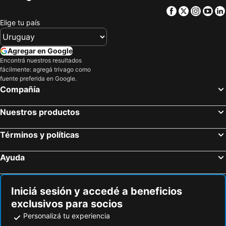
Jongno Olive Hotel
Baiton Seoul Dongdaemun
Facebook
Twitter
Insta
Yo
ibis Styles Ambassador Seoul Myeongdong
Hotel Skypark Myeongdong 1
Elige tu país
Four Points by Sheraton Josun, Seoul Station
Hotel RU136
Mercure Ambassador Seoul Hongdae
Five hotel Jongno
Agregar en Google
Lotte City Hotel Myeongdong
OYO Rooftop Hostel
Encontrá nuestros resultados
fácilmente: agregá trivago como
New World Hotel
Stay Hotel Gangnam
fuente preferida en Google.
Compañía
24 Guesthouse Seoul Station
Hotel Cullinan jongno
Wow Hills Guest House
Guest House The Hill
Nuestros productos
Términos y políticas
Ayuda
Iniciá sesión y accedé a beneficios
exclusivos para socios
Personalizá tu experiencia