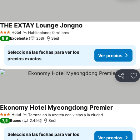
THE EXTAY Lounge Jongno
Hotel
Habitaciones familiares
3 Estrellas
8,9
Excelente
258
Seúl
Seleccioná las fechas para ver los
Ver precios
precios exactos
Compartir
Añ
Ekonomy Hotel Myeongdong Premier
Hotel
Terraza en la azotea con vistas a la ciudad
3 Estrellas
7,5
Bueno
2.494
Seúl
Seleccioná las fechas para ver los
Ver precios