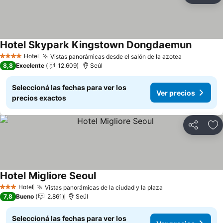
Hotel Skypark Kingstown Dongdaemun
Hotel
Vistas panorámicas desde el salón de la azotea
4 Estrellas
8,8
Excelente
12.609
Seúl
Seleccioná las fechas para ver los
Ver precios
precios exactos
Compartir
Añ
Hotel Migliore Seoul
Hotel
Vistas panorámicas de la ciudad y la plaza
3 Estrellas
7,8
Bueno
2.861
Seúl
Seleccioná las fechas para ver los