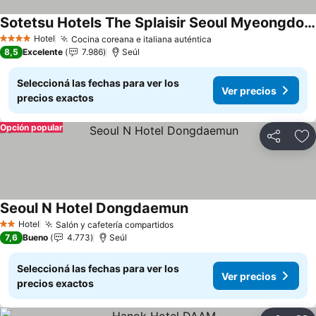
Sotetsu Hotels The Splaisir Seoul Myeongdong
Hotel
Cocina coreana e italiana auténtica
4 Estrellas
8,5
Excelente
7.986
Seúl
Seleccioná las fechas para ver los
Ver precios
precios exactos
Opción popular
Compartir
Añ
Seoul N Hotel Dongdaemun
Hotel
Salón y cafetería compartidos
2 Estrellas
7,6
Bueno
4.773
Seúl
Seleccioná las fechas para ver los
Ver precios
precios exactos