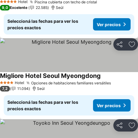
Hotel
Piscina cubierta con techo de cristal
5 Estrellas
9,0
Excelente
22.585
Seúl
Seleccioná las fechas para ver los
Ver precios
precios exactos
Compartir
Añ
Migliore Hotel Seoul Myeongdong
Hotel
Opciones de habitaciones familiares versátiles
4 Estrellas
7,2
11.094
Seúl
Seleccioná las fechas para ver los
Ver precios
precios exactos
Compartir
Añ