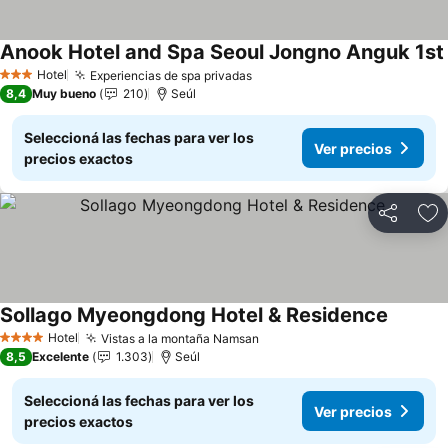
Anook Hotel and Spa Seoul Jongno Anguk 1st
Hotel
Experiencias de spa privadas
3 Estrellas
8,4
Muy bueno
210
Seúl
Seleccioná las fechas para ver los
Ver precios
precios exactos
Compartir
Añ
Sollago Myeongdong Hotel & Residence
Hotel
Vistas a la montaña Namsan
4 Estrellas
8,5
Excelente
1.303
Seúl
Seleccioná las fechas para ver los
Ver precios
precios exactos