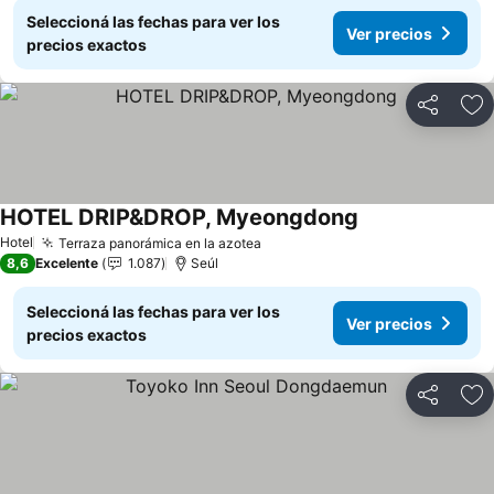
Seleccioná las fechas para ver los
Ver precios
precios exactos
Compartir
Añ
HOTEL DRIP&DROP, Myeongdong
Hotel
Terraza panorámica en la azotea
8,6
Excelente
1.087
Seúl
Seleccioná las fechas para ver los
Ver precios
precios exactos
Compartir
Añ