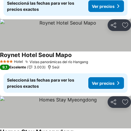
Seleccioná las fechas para ver los
Ver precios
precios exactos
Compartir
Añ
Roynet Hotel Seoul Mapo
Hotel
Vistas panorámicas del río Hangang
4 Estrellas
9,1
Excelente
3.003
Seúl
Seleccioná las fechas para ver los
Ver precios
precios exactos
Compartir
Añ