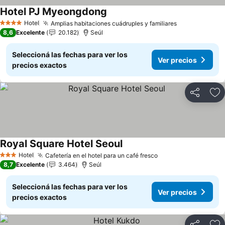
Hotel PJ Myeongdong
Hotel
Amplias habitaciones cuádruples y familiares
4 Estrellas
8,6
Excelente
20.182
Seúl
Seleccioná las fechas para ver los
Ver precios
precios exactos
Compartir
Añ
Royal Square Hotel Seoul
Hotel
Cafetería en el hotel para un café fresco
3 Estrellas
8,7
Excelente
3.464
Seúl
Seleccioná las fechas para ver los
Ver precios
precios exactos