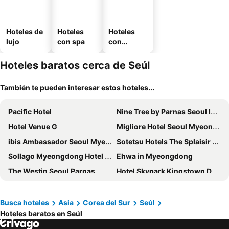
Hoteles de
Hoteles
Hoteles
lujo
con spa
con
estaciona
miento
Hoteles baratos cerca de Seúl
También te pueden interesar estos hoteles...
Pacific Hotel
Nine Tree by Parnas Seoul Insadong
Hotel Venue G
Migliore Hotel Seoul Myeongdong
ibis Ambassador Seoul Myeongdong
Sotetsu Hotels The Splaisir Seoul Myeongdong
Sollago Myeongdong Hotel & Residence
Ehwa in Myeongdong
The Westin Seoul Parnas
Hotel Skypark Kingstown Dongdaemun
Hotel The Botanik Sewoon Myeongdong
Hanok Hotel DAAM
Royal Hotel Seoul
Nine Tree by Parnas Seoul Myeongdong 2
Busca hoteles
Asia
Corea del Sur
Seúl
Hoteles baratos en Seúl
Hotel Kukdo
Hotel Skypark Central Myeongdong