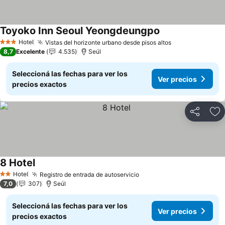
Toyoko Inn Seoul Yeongdeungpo
Hotel
Vistas del horizonte urbano desde pisos altos
3 Estrellas
8,7
Excelente
4.535
Seúl
Seleccioná las fechas para ver los
Ver precios
precios exactos
Compartir
Añ
8 Hotel
Hotel
Registro de entrada de autoservicio
2 Estrellas
7,0
307
Seúl
Seleccioná las fechas para ver los
Ver precios
precios exactos