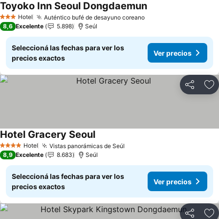
Toyoko Inn Seoul Dongdaemun
Hotel
Auténtico bufé de desayuno coreano
3 Estrellas
8,6
Excelente
5.898
Seúl
Seleccioná las fechas para ver los
Ver precios
precios exactos
Compartir
Añ
Hotel Gracery Seoul
Hotel
Vistas panorámicas de Seúl
4 Estrellas
8,9
Excelente
8.683
Seúl
Seleccioná las fechas para ver los
Ver precios
precios exactos
Compartir
Añ