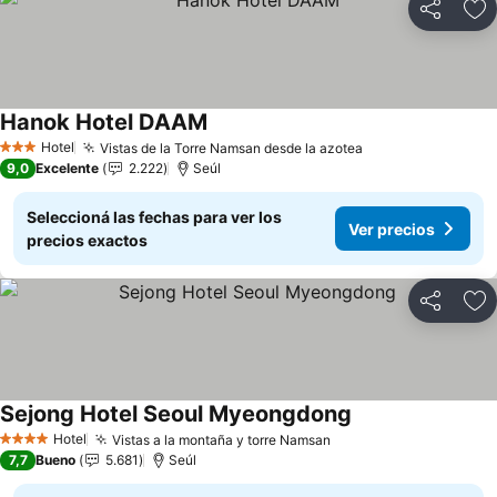
Compartir
Añ
Hanok Hotel DAAM
Hotel
Vistas de la Torre Namsan desde la azotea
3 Estrellas
9,0
Excelente
2.222
Seúl
Seleccioná las fechas para ver los
Ver precios
precios exactos
Compartir
Añ
Sejong Hotel Seoul Myeongdong
Hotel
Vistas a la montaña y torre Namsan
4 Estrellas
7,7
Bueno
5.681
Seúl