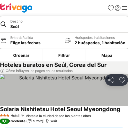
Favoritos
Iniciar 
Me
Destino
Seúl
Entrada/salida
Huéspedes, habitaciones
Elige las fechas
2 huéspedes, 1 habitación
Ordenar
Filtrar
Mapa
Hoteles baratos en Seúl, Corea del Sur
Cómo influyen los pagos en los resultados
Compartir
Añ
Solaria Nishitetsu Hotel Seoul Myeongdong
Hotel
Vistas a la ciudad desde las plantas altas
3 Estrellas
9,0
Excelente
9.252
Seúl