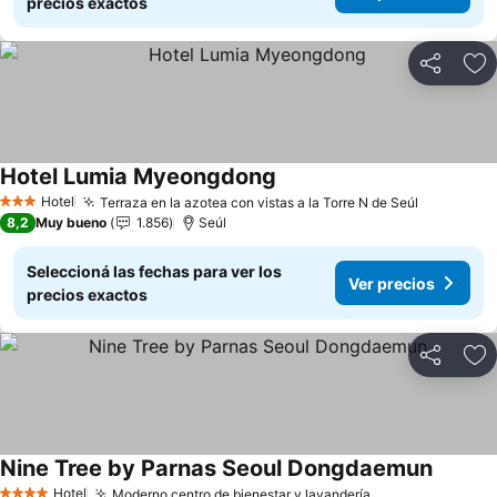
precios exactos
Compartir
Añ
Hotel Lumia Myeongdong
Hotel
Terraza en la azotea con vistas a la Torre N de Seúl
3 Estrellas
8,2
Muy bueno
1.856
Seúl
Seleccioná las fechas para ver los
Ver precios
precios exactos
Compartir
Añ
Nine Tree by Parnas Seoul Dongdaemun
Hotel
Moderno centro de bienestar y lavandería