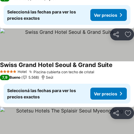
Seleccioná las fechas para ver los
Ver precios
precios exactos
Compartir
Añ
Swiss Grand Hotel Seoul & Grand Suite
Hotel
Piscina cubierta con techo de cristal
5 Estrellas
7,9
Bueno
5.568
Seúl
Seleccioná las fechas para ver los
Ver precios
precios exactos
Compartir
Añ