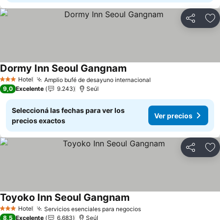
Compartir
Añ
Dormy Inn Seoul Gangnam
Hotel
Amplio bufé de desayuno internacional
3 Estrellas
9,0
Excelente
9.243
Seúl
Seleccioná las fechas para ver los
Ver precios
precios exactos
Compartir
Añ
Toyoko Inn Seoul Gangnam
Hotel
Servicios esenciales para negocios
3 Estrellas
8,5
Excelente
6.683
Seúl