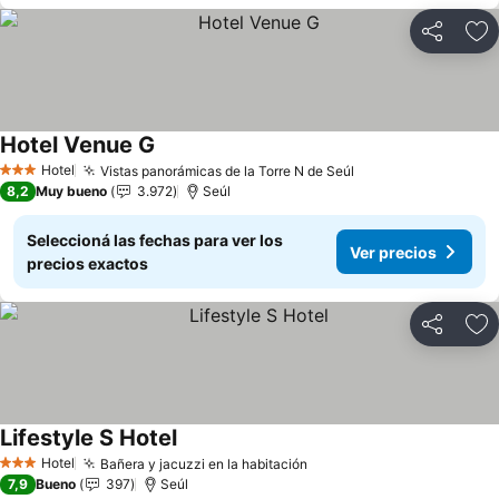
Compartir
Añ
Hotel Venue G
Hotel
Vistas panorámicas de la Torre N de Seúl
3 Estrellas
8,2
Muy bueno
3.972
Seúl
Seleccioná las fechas para ver los
Ver precios
precios exactos
Compartir
Añ
Lifestyle S Hotel
Hotel
Bañera y jacuzzi en la habitación
3 Estrellas
7,9
Bueno
397
Seúl