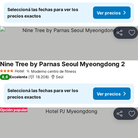
Seleccioná las fechas para ver los
Ver precios
precios exactos
Compartir
Añ
Nine Tree by Parnas Seoul Myeongdong 2
Hotel
Moderno centro de fitness
4 Estrellas
8,8
Excelente
18.208
Seúl
Seleccioná las fechas para ver los
Ver precios
precios exactos
Opción popular
Compartir
Añ