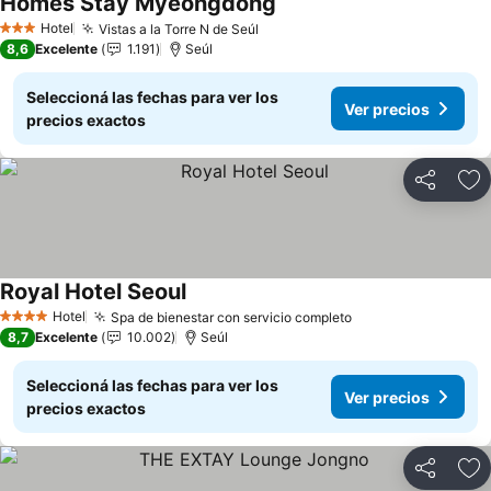
Homes Stay Myeongdong
Hotel
Vistas a la Torre N de Seúl
3 Estrellas
8,6
Excelente
1.191
Seúl
Seleccioná las fechas para ver los
Ver precios
precios exactos
Compartir
Añ
Royal Hotel Seoul
Hotel
Spa de bienestar con servicio completo
4 Estrellas
8,7
Excelente
10.002
Seúl
Seleccioná las fechas para ver los
Ver precios
precios exactos
Compartir
Añ