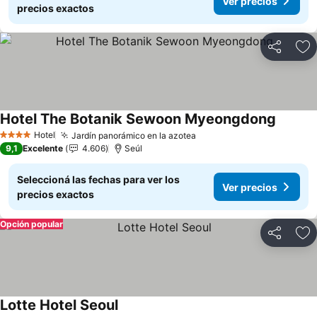
Ver precios
precios exactos
Compartir
Añ
Hotel The Botanik Sewoon Myeongdong
Hotel
Jardín panorámico en la azotea
4 Estrellas
9,1
Excelente
4.606
Seúl
Seleccioná las fechas para ver los
Ver precios
precios exactos
Opción popular
Compartir
Añ
Lotte Hotel Seoul