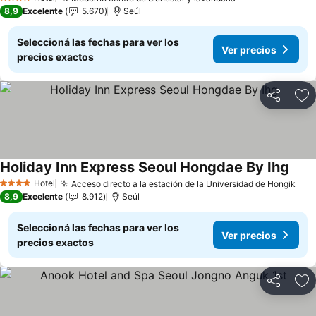
4 Estrellas
8,9
Excelente
5.670
Seúl
Seleccioná las fechas para ver los
Ver precios
precios exactos
Compartir
Añ
Holiday Inn Express Seoul Hongdae By Ihg
Hotel
Acceso directo a la estación de la Universidad de Hongik
4 Estrellas
8,9
Excelente
8.912
Seúl
Seleccioná las fechas para ver los
Ver precios
precios exactos
Compartir
Añ