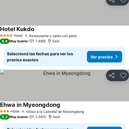
Compartir
Añ
Hotel Kukdo
Hotel
Restaurante y salón con patio
4 Estrellas
8,4
Muy bueno
7.489
Seúl
Seleccioná las fechas para ver los
Ver precios
precios exactos
Compartir
Añ
Ehwa in Myeongdong
Hotel
Vistas a la Catedral de Myeongdong
3 Estrellas
8,3
Muy bueno
2.363
Seúl