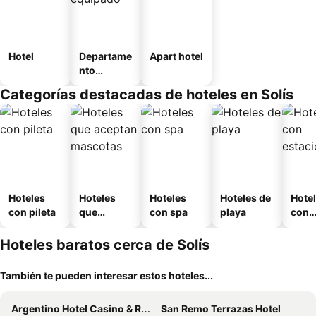
Hotel
Departame
Apart hotel
nto
equipado
Categorías destacadas de hoteles en Solís
Hoteles
Hoteles
Hoteles
Hoteles de
Hote
con pileta
que
con spa
playa
con
aceptan
esta
mascotas
mien
Hoteles baratos cerca de Solís
También te pueden interesar estos hoteles...
Argentino Hotel Casino & Resort
San Remo Terrazas Hotel