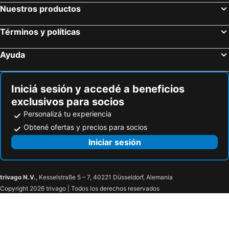
Apartamentos Premium Con Yacuzzi Dunas Del Este
La Toscana
Nuestros productos
Coriman Y Luz De Luna
El Repecho
Términos y políticas
Mandalas Del Este
Praia Centro
Ayuda
Iniciá sesión y accedé a beneficios
exclusivos para socios
Personalizá tu experiencia
Obtené ofertas y precios para socios
Iniciar sesión
trivago N.V.
, Kesselstraße 5 – 7, 40221 Düsseldorf, Alemania
Copyright 2026 trivago | Todos los derechos reservados