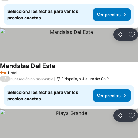
Seleccioná las fechas para ver los
Ver precios
precios exactos
Compartir
Añ
Mandalas Del Este
Hotel
2 Estrellas
/
Piriápolis, a 4.4 km de: Solís
Puntuación no disponible
Seleccioná las fechas para ver los
Ver precios
precios exactos
Compartir
Añ