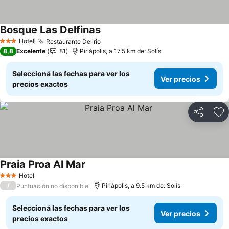
Bosque Las Delfinas
Hotel
Restaurante Delirio
3 Estrellas
8,8
Excelente
81
Piriápolis, a 17.5 km de: Solís
Seleccioná las fechas para ver los
Ver precios
precios exactos
Compartir
Añ
Praia Proa Al Mar
Hotel
3 Estrellas
/
Piriápolis, a 9.5 km de: Solís
Puntuación no disponible
Seleccioná las fechas para ver los
Ver precios
precios exactos