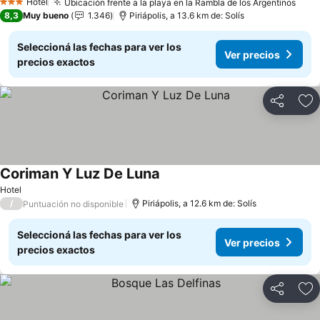
Hotel
Ubicación frente a la playa en la Rambla de los Argentinos
3 Estrellas
8,3
Muy bueno
1.346
Piriápolis, a 13.6 km de: Solís
Seleccioná las fechas para ver los
Ver precios
precios exactos
Compartir
Añ
Coriman Y Luz De Luna
Hotel
/
Piriápolis, a 12.6 km de: Solís
Puntuación no disponible
Seleccioná las fechas para ver los
Ver precios
precios exactos
Compartir
Añ