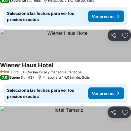
9,0
Excelente
958
Piriápolis, a 17.7 km de: Solís
Seleccioná las fechas para ver los
Ver precios
precios exactos
Compartir
Añ
Wiener Haus Hotel
Hotel
Cocina local y marisco auténticos
3 Estrellas
7,9
Bueno
437
Piriápolis, a 14.0 km de: Solís
Seleccioná las fechas para ver los
Ver precios
precios exactos
Compartir
Añ