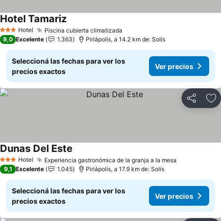
Hotel Tamariz
Hotel
Piscina cubierta climatizada
3 Estrellas
9,0
Excelente
1.363
Piriápolis, a 14.2 km de: Solís
Seleccioná las fechas para ver los
Ver precios
precios exactos
Compartir
Añ
Dunas Del Este
Hotel
Experiencia gastronómica de la granja a la mesa
3 Estrellas
9,1
Excelente
1.045
Piriápolis, a 17.9 km de: Solís
Seleccioná las fechas para ver los
Ver precios
precios exactos