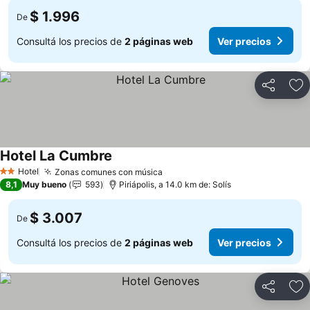
$ 1.996
De
Consultá los precios de
2 páginas web
Ver precios
Compartir
Añ
Hotel La Cumbre
Hotel
Zonas comunes con música
2 Estrellas
8,1
Muy bueno
593
Piriápolis, a 14.0 km de: Solís
$ 3.007
De
Consultá los precios de
2 páginas web
Ver precios
Compartir
Añ