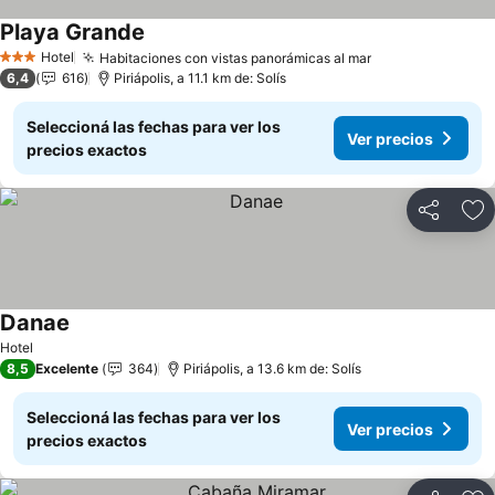
Playa Grande
Hotel
Habitaciones con vistas panorámicas al mar
3 Estrellas
6,4
616
Piriápolis, a 11.1 km de: Solís
Seleccioná las fechas para ver los
Ver precios
precios exactos
Compartir
Añ
Danae
Hotel
8,5
Excelente
364
Piriápolis, a 13.6 km de: Solís
Seleccioná las fechas para ver los
Ver precios
precios exactos