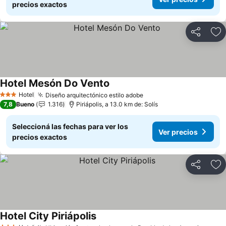
precios exactos
Compartir
Añ
Hotel Mesón Do Vento
Hotel
Diseño arquitectónico estilo adobe
3 Estrellas
7,8
Bueno
1.316
Piriápolis, a 13.0 km de: Solís
Seleccioná las fechas para ver los
Ver precios
precios exactos
Compartir
Añ
Hotel City Piriápolis