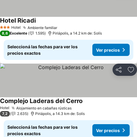
Hotel Ricadi
Hotel
Ambiente familiar
3 Estrellas
8,6
Excelente
1.595
Piriápolis, a 14.2 km de: Solís
Seleccioná las fechas para ver los
Ver precios
precios exactos
Compartir
Añ
Complejo Laderas del Cerro
Hotel
Alojamiento en cabañas rústicas
7,2
2.635
Piriápolis, a 14.3 km de: Solís
Seleccioná las fechas para ver los
Ver precios
precios exactos