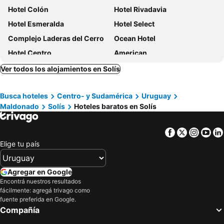
Hotel Colón
Hotel Rivadavia
Hotel Esmeralda
Hotel Select
Complejo Laderas del Cerro
Ocean Hotel
Hotel Centro
American
Gran Colonial Riviera
Wiener Haus Hotel
Ver todos los alojamientos en Solís
Hotel Genoves
Hotel Ricadi
Busca hoteles
Centro- y Sudamérica
Uruguay
Hotel Tamariz
Hostería Miramar
Maldonado
Solís
Hoteles baratos en Solís
Hotel Palace Piriápolis
Hotel Escorial
Hotel Rex
Hotel Mar Y Arte Piriapolis
Facebook
Twitter
Insta
Yo
Hotel City Piriápolis
Hotel La Cumbre
Elige tu país
Hotel Mesón Do Vento
Ramona Boutique Hotel
Terrazas De Punta Colorada
Timbó
Agregar en Google
Encontrá nuestros resultados
Hotel San Sebastián
Jam
fácilmente: agregá trivago como
DUNAS DEL ESTE - Punta Colorada
Bosque Las Delfinas
fuente preferida en Google.
Compañía
Apartamento Piriápolis
Beaulieu