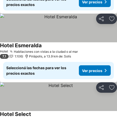
Ver precios
precios exactos
Compartir
Añ
Hotel Esmeralda
Hotel
Habitaciones con vistas a la ciudad o al mar
7,1
1.106
Piriápolis, a 13.9 km de: Solís
Seleccioná las fechas para ver los
Ver precios
precios exactos
Compartir
Añ
Hotel Select