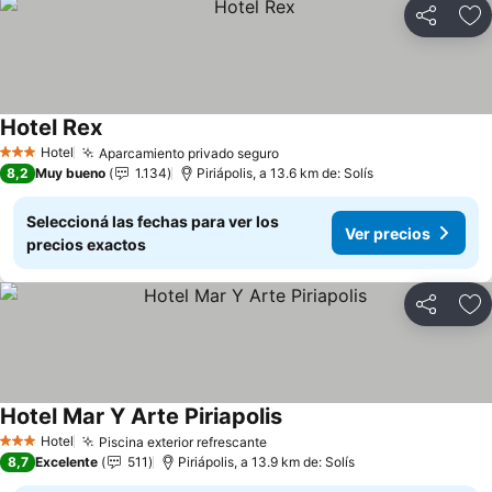
Compartir
Añ
Hotel Rex
Hotel
Aparcamiento privado seguro
3 Estrellas
8,2
Muy bueno
1.134
Piriápolis, a 13.6 km de: Solís
Seleccioná las fechas para ver los
Ver precios
precios exactos
Compartir
Añ
Hotel Mar Y Arte Piriapolis
Hotel
Piscina exterior refrescante
3 Estrellas
8,7
Excelente
511
Piriápolis, a 13.9 km de: Solís