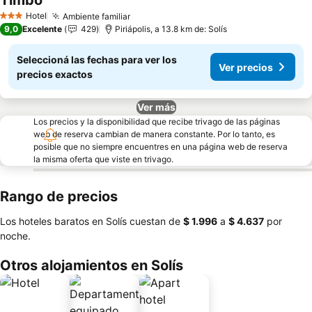
Timbó
Hotel
Ambiente familiar
3 Estrellas
9,0
Excelente
429
Piriápolis, a 13.8 km de: Solís
Seleccioná las fechas para ver los
Ver precios
precios exactos
Ver más
Los precios y la disponibilidad que recibe trivago de las páginas
web de reserva cambian de manera constante. Por lo tanto, es
posible que no siempre encuentres en una página web de reserva
la misma oferta que viste en trivago.
Rango de precios
Los hoteles baratos en Solís cuestan de
‎$ 1.996
a
‎$ 4.637
por
noche.
Otros alojamientos en Solís