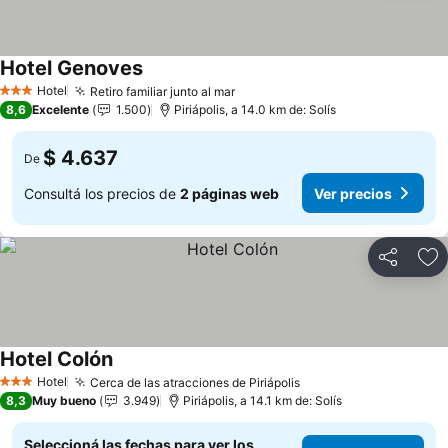
Hotel Genoves
Hotel
Retiro familiar junto al mar
3 Estrellas
8,6
Excelente
1.500
Piriápolis, a 14.0 km de: Solís
$ 4.637
De
Consultá los precios de
2 páginas web
Ver precios
Compartir
Añ
Hotel Colón
Hotel
Cerca de las atracciones de Piriápolis
3 Estrellas
8,3
Muy bueno
3.949
Piriápolis, a 14.1 km de: Solís
Seleccioná las fechas para ver los