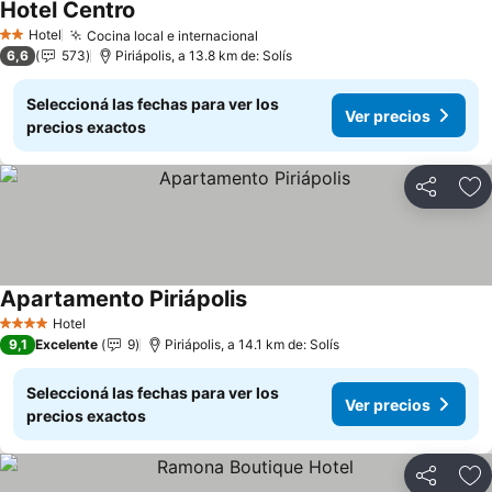
Hotel Centro
Hotel
Cocina local e internacional
2 Estrellas
6,6
573
Piriápolis, a 13.8 km de: Solís
Seleccioná las fechas para ver los
Ver precios
precios exactos
Compartir
Añ
Apartamento Piriápolis
Hotel
4 Estrellas
9,1
Excelente
9
Piriápolis, a 14.1 km de: Solís
Seleccioná las fechas para ver los
Ver precios
precios exactos
Compartir
Añ