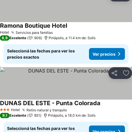
Ramona Boutique Hotel
Hotel
Servicios para familias
8,9
Excelente
906
Piriápolis, a 11.4 km de: Solís
Seleccioná las fechas para ver los
Ver precios
precios exactos
Compartir
Añ
DUNAS DEL ESTE - Punta Colorada
Hotel
Retiro natural y tranquilo
3 Estrellas
9,1
Excelente
851
Piriápolis, a 18.0 km de: Solís
Seleccioná las fechas para ver los
Ver precios