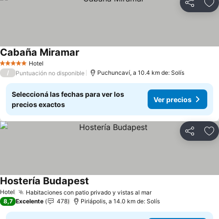
Compartir
Añ
Cabaña Miramar
Hotel
5 Estrellas
/
Puchuncaví, a 10.4 km de: Solís
Puntuación no disponible
Seleccioná las fechas para ver los
Ver precios
precios exactos
Compartir
Añ
Hostería Budapest
Hotel
Habitaciones con patio privado y vistas al mar
8,7
Excelente
478
Piriápolis, a 14.0 km de: Solís