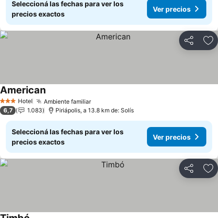
Seleccioná las fechas para ver los
Ver precios
precios exactos
Compartir
Añ
American
Hotel
Ambiente familiar
3 Estrellas
6,7
1.083
Piriápolis, a 13.8 km de: Solís
Seleccioná las fechas para ver los
Ver precios
precios exactos
Compartir
Añ