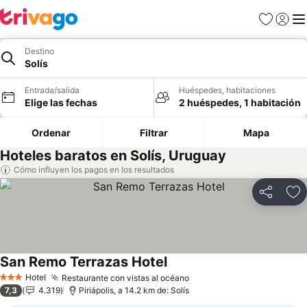
Favoritos
Iniciar 
Me
Destino
Solís
Entrada/salida
Huéspedes, habitaciones
Elige las fechas
2 huéspedes, 1 habitación
Ordenar
Filtrar
Mapa
Hoteles baratos en Solís, Uruguay
Cómo influyen los pagos en los resultados
Compartir
Añ
San Remo Terrazas Hotel
Hotel
Restaurante con vistas al océano
3 Estrellas
7,3
4.319
Piriápolis, a 14.2 km de: Solís