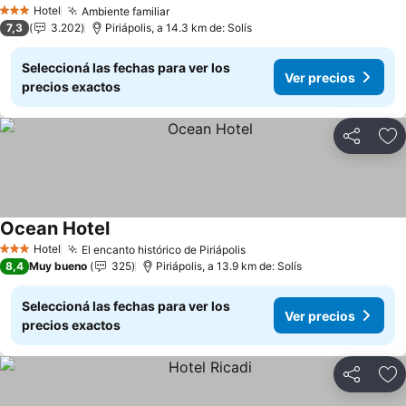
Hotel
Ambiente familiar
3 Estrellas
7,3
3.202
Piriápolis, a 14.3 km de: Solís
Seleccioná las fechas para ver los
Ver precios
precios exactos
Compartir
Añ
Ocean Hotel
Hotel
El encanto histórico de Piriápolis
3 Estrellas
8,4
Muy bueno
325
Piriápolis, a 13.9 km de: Solís
Seleccioná las fechas para ver los
Ver precios
precios exactos
Compartir
Añ