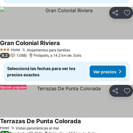
Compartir
Añ
Gran Colonial Riviera
Hotel
Alojamientos para familias
3 Estrellas
6,2
1.088
Piriápolis, a 14.2 km de: Solís
Seleccioná las fechas para ver los
Ver precios
precios exactos
Opción popular
Compartir
Añ
Terrazas De Punta Colorada
Hotel
Vistas panorámicas al mar