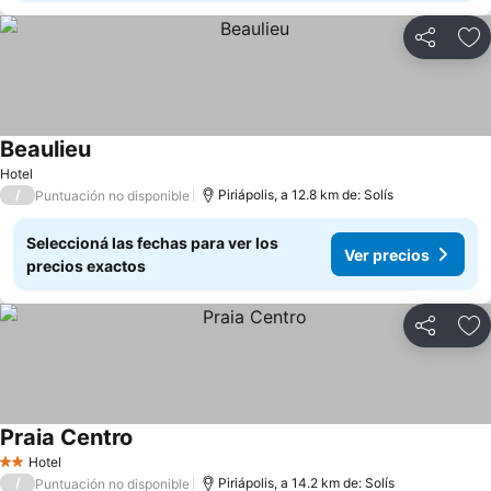
Compartir
Añ
Beaulieu
Hotel
/
Piriápolis, a 12.8 km de: Solís
Puntuación no disponible
Seleccioná las fechas para ver los
Ver precios
precios exactos
Compartir
Añ
Praia Centro
Hotel
2 Estrellas
/
Piriápolis, a 14.2 km de: Solís
Puntuación no disponible