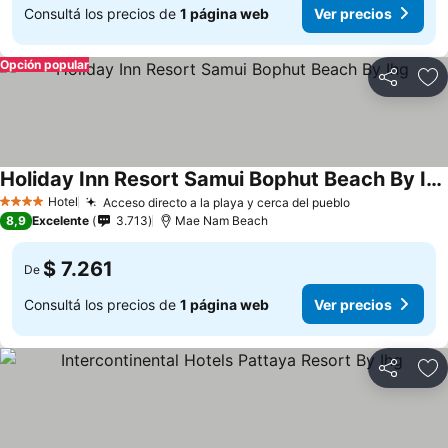
Consultá los precios de
1 página web
Ver precios
Opción popular
Compartir
Añ
Holiday Inn Resort Samui Bophut Beach By Ihg
Hotel
Acceso directo a la playa y cerca del pueblo
4 Estrellas
8,9
Excelente
3.713
Mae Nam Beach
$ 7.261
De
Consultá los precios de
1 página web
Ver precios
Compartir
Añ