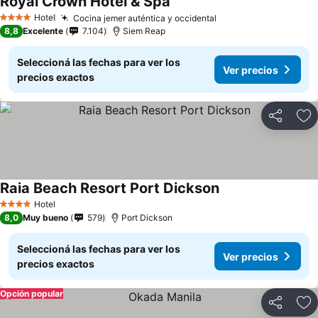
Royal Crown Hotel & Spa
Hotel
Cocina jemer auténtica y occidental
4 Estrellas
8,8
Excelente
7.104
Siem Reap
Seleccioná las fechas para ver los
Ver precios
precios exactos
Compartir
Añ
Raia Beach Resort Port Dickson
Hotel
4 Estrellas
8,0
Muy bueno
579
Port Dickson
Seleccioná las fechas para ver los
Ver precios
precios exactos
Opción popular
Compartir
Añ