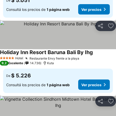
$ 5.051
De
Consultá los precios de
1 página web
Ver precios
Compartir
Añ
Holiday Inn Resort Baruna Bali By Ihg
Hotel
Restaurante Envy frente a la playa
5 Estrellas
9,2
Excelente
14.736
Kuta
$ 5.226
De
Consultá los precios de
1 página web
Ver precios
Compartir
Añ