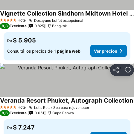
Vignette Collection Sindhorn Midtown Hotel Bangkok By Ihg
Hotel
Desayuno buffet excepcional
5 Estrellas
9,3
Excelente
9.825
Bangkok
$ 5.905
De
Consultá los precios de
1 página web
Ver precios
Compartir
Añ
Veranda Resort Phuket, Autograph Collection
Hotel
Let's Relax Spa para rejuvenecer
5 Estrellas
9,6
Excelente
3.051
Cape Panwa
$ 7.247
De