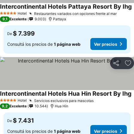
Intercontinental Hotels Pattaya Resort By Ihg
Hotel
Restaurantes variados con opciones frente al mar
5 Estrellas
9,1
Excelente
9.003
Pattaya
$ 7.399
De
Consultá los precios de
1 página web
Ver precios
Compartir
Añ
Intercontinental Hotels Hua Hin Resort By Ihg
Hotel
Servicios exclusivos para mascotas
5 Estrellas
9,2
Excelente
10.544
Hua Hin
$ 7.431
De
Consultá los precios de
1 página web
Ver precios