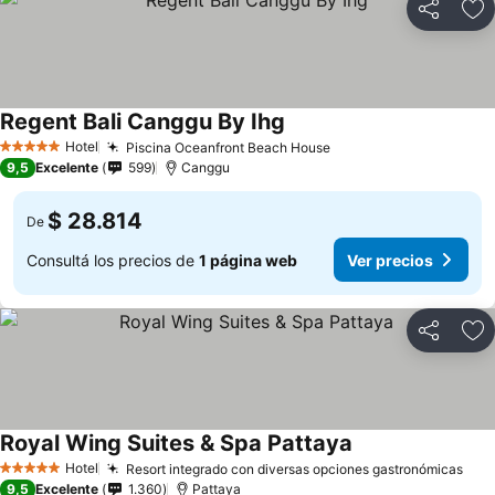
Compartir
Añ
Regent Bali Canggu By Ihg
Hotel
Piscina Oceanfront Beach House
5 Estrellas
9,5
Excelente
599
Canggu
$ 28.814
De
Consultá los precios de
1 página web
Ver precios
Compartir
Añ
Royal Wing Suites & Spa Pattaya
Hotel
Resort integrado con diversas opciones gastronómicas
5 Estrellas
9,5
Excelente
1.360
Pattaya