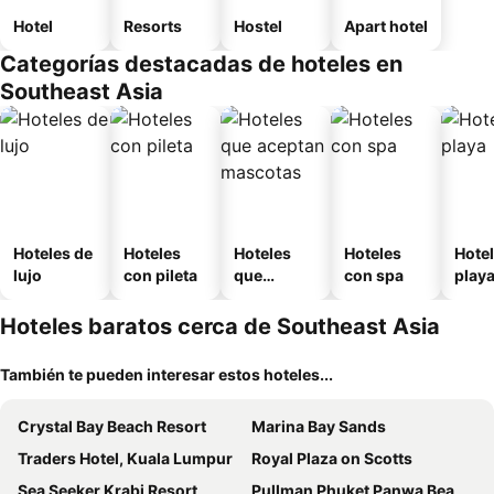
Hotel
Resorts
Hostel
Apart hotel
Categorías destacadas de hoteles en
Southeast Asia
Hoteles de
Hoteles
Hoteles
Hoteles
Hotel
lujo
con pileta
que
con spa
play
aceptan
mascotas
Hoteles baratos cerca de Southeast Asia
También te pueden interesar estos hoteles...
Crystal Bay Beach Resort
Marina Bay Sands
Traders Hotel, Kuala Lumpur
Royal Plaza on Scotts
Sea Seeker Krabi Resort
Pullman Phuket Panwa Beach Resort