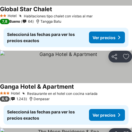
Global Star Chalet
Hotel
Habitaciones tipo chalet con vistas al mar
2 Estrellas
7,8
Bueno
64
Tangga Batu
Seleccioná las fechas para ver los
Ver precios
precios exactos
Compartir
Añ
Ganga Hotel & Apartment
Hotel
Restaurante en el hotel con cocina variada
3 Estrellas
6,9
1.243
Denpasar
Seleccioná las fechas para ver los
Ver precios
precios exactos