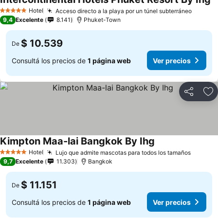
Hotel
Acceso directo a la playa por un túnel subterráneo
5 Estrellas
9,4
Excelente
8.141
Phuket-Town
$ 10.539
De
Consultá los precios de
1 página web
Ver precios
Compartir
Añ
Kimpton Maa-lai Bangkok By Ihg
Hotel
Lujo que admite mascotas para todos los tamaños
5 Estrellas
9,7
Excelente
11.303
Bangkok
$ 11.151
De
Consultá los precios de
1 página web
Ver precios