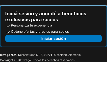
OZO George Town Penang
The Nature Phuket
Aloft by Marriott Kuala Lumpur Sentral
Global Star Chalet
Iniciá sesión y accedé a beneficios
Ganga Hotel & Apartment
Okada Manila
exclusivos para socios
SOL by Meliá Phu Quoc
Baiyoke Sky Hotel
Personalizá tu experiencia
Ayodya Resort Bali
Kingsford Hotel Manila
Obtené ofertas y precios para socios
Eastin Grand Hotel Phayathai
Royal Orchid Sheraton Riverside Hotel Bangkok
Iniciar sesión
The Berkeley Hotel Pratunam
Double-Six Luxury Hotel Seminyak
Outrigger Koh Samui Beach Resort
Andaman Breeze Resort
trivago N.V.
, Kesselstraße 5 – 7, 40221 Düsseldorf, Alemania
BlueSotel Krabi AoNang Beach
Panan Krabi Resort
Copyright 2026 trivago | Todos los derechos reservados
The Elements Krabi Resort
Centara Villas Phi Phi Island
Meliá Phuket Mai Khao
Best Western Premier Bangtao Beach Resort & Spa
Patong Mansion Hotel
Bandara Beach Resort, Phuket
Pullman Danang Beach Resort
The Platinum 2 By Holma
Furama City Centre
Travelodge Harbourfront Singapore
Acqua Hotel
Ambassador Transit Hotel - Terminal 2
Mercure Singapore On Stevens
Grand Mercure Phuket Patong