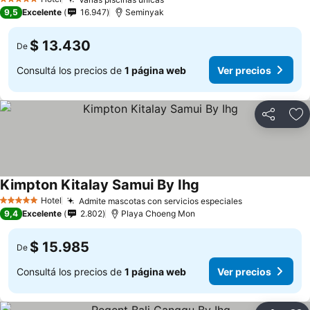
5 Estrellas
9,5
Excelente
16.947
Seminyak
$ 13.430
De
Consultá los precios de
1 página web
Ver precios
Compartir
Añ
Kimpton Kitalay Samui By Ihg
Hotel
Admite mascotas con servicios especiales
5 Estrellas
9,4
Excelente
2.802
Playa Choeng Mon
$ 15.985
De
Consultá los precios de
1 página web
Ver precios