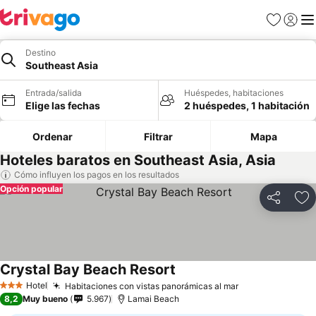
Favoritos
Iniciar 
Me
Destino
Southeast Asia
Entrada/salida
Huéspedes, habitaciones
Elige las fechas
2 huéspedes, 1 habitación
Ordenar
Filtrar
Mapa
Hoteles baratos en Southeast Asia, Asia
Cómo influyen los pagos en los resultados
Opción popular
Compartir
Añ
Crystal Bay Beach Resort
Hotel
Habitaciones con vistas panorámicas al mar
3 Estrellas
8,2
Muy bueno
5.967
Lamai Beach