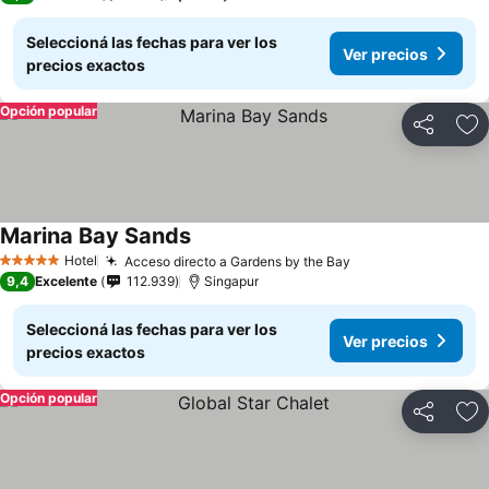
Seleccioná las fechas para ver los
Ver precios
precios exactos
Opción popular
Compartir
Añ
Marina Bay Sands
Hotel
Acceso directo a Gardens by the Bay
5 Estrellas
9,4
Excelente
112.939
Singapur
Seleccioná las fechas para ver los
Ver precios
precios exactos
Opción popular
Compartir
Añ