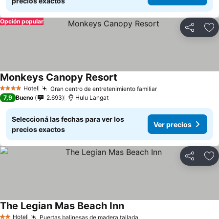
precios exactos
Opción popular
Compartir
Añ
Monkeys Canopy Resort
Hotel
Gran centro de entretenimiento familiar
4 Estrellas
7,9
Bueno
2.693
Hulu Langat
Seleccioná las fechas para ver los
Ver precios
precios exactos
Compartir
Añ
The Legian Mas Beach Inn
Hotel
Puertas balinesas de madera tallada