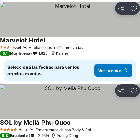
Compartir
Añ
Marvelot Hotel
Hotel
Habitaciones recién renovadas
3 Estrellas
8,1
Muy bueno
1.825
Kajang
Seleccioná las fechas para ver los
Ver precios
precios exactos
Compartir
Añ
SOL by Meliá Phu Quoc
Hotel
Tratamientos de spa Body & Sol
5 Estrellas
8,8
Excelente
12.969
Duong Dong