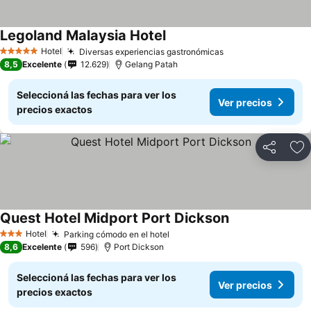
Legoland Malaysia Hotel
Hotel
Diversas experiencias gastronómicas
5 Estrellas
8,5
Excelente
12.629
Gelang Patah
Seleccioná las fechas para ver los
Ver precios
precios exactos
Compartir
Añ
Quest Hotel Midport Port Dickson
Hotel
Parking cómodo en el hotel
3 Estrellas
8,6
Excelente
596
Port Dickson
Seleccioná las fechas para ver los
Ver precios
precios exactos