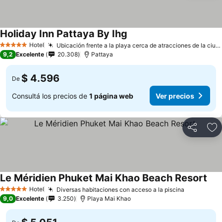
Holiday Inn Pattaya By Ihg
Hotel
Ubicación frente a la playa cerca de atracciones de la ciudad
5 Estrellas
9,2
Excelente
20.308
Pattaya
$ 4.596
De
Consultá los precios de
1 página web
Ver precios
Compartir
Añ
Le Méridien Phuket Mai Khao Beach Resort
Hotel
Diversas habitaciones con acceso a la piscina
5 Estrellas
9,0
Excelente
3.250
Playa Mai Khao