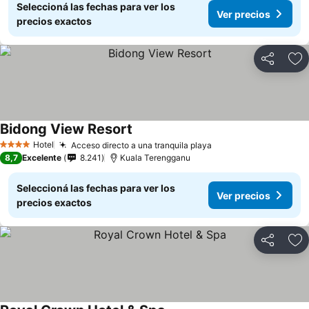
Seleccioná las fechas para ver los
Ver precios
precios exactos
Compartir
Añ
Bidong View Resort
Hotel
Acceso directo a una tranquila playa
4 Estrellas
8,7
Excelente
8.241
Kuala Terengganu
Seleccioná las fechas para ver los
Ver precios
precios exactos
Compartir
Añ