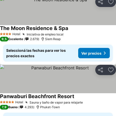
Compartir
Añ
The Moon Residence & Spa
Hotel
Iniciativa de empleo local
4 Estrellas
9,5
Excelente
2.679
Siem Reap
Seleccioná las fechas para ver los
Ver precios
precios exactos
Compartir
Añ
Panwaburi Beachfront Resort
Hotel
Sauna y baño de vapor para relajarte
5 Estrellas
7,9
Bueno
4.293
Phuket-Town