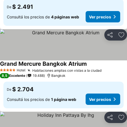
$ 2.491
De
Consultá los precios de
4 páginas web
Ver precios
Compartir
Añ
Grand Mercure Bangkok Atrium
Hotel
Habitaciones amplias con vistas a la ciudad
5 Estrellas
8,5
Excelente
19.488
Bangkok
$ 2.704
De
Consultá los precios de
1 página web
Ver precios
Compartir
Añ