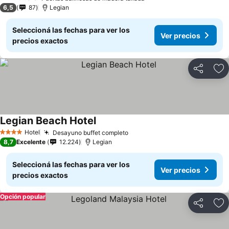
2 Estrellas
6,5
87
Legian
Seleccioná las fechas para ver los
Ver precios
precios exactos
Compartir
Añ
Legian Beach Hotel
Hotel
Desayuno buffet completo
4 Estrellas
8,7
Excelente
12.224
Legian
Seleccioná las fechas para ver los
Ver precios
precios exactos
Opción popular
Compartir
Añ