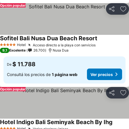
Opción popular
Compartir
Añ
Sofitel Bali Nusa Dua Beach Resort
Hotel
Acceso directo a la playa con servicios
5 Estrellas
9,1
Excelente
26.700
Nusa Dua
$ 11.788
De
Consultá los precios de
1 página web
Ver precios
Opción popular
Compartir
Añ
Hotel Indigo Bali Seminyak Beach By Ihg
Hotel
Varias piscinas únicas