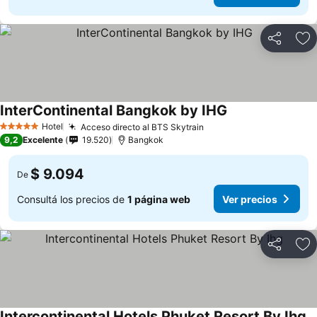
Compartir
Añ
InterContinental Bangkok by IHG
Hotel
Acceso directo al BTS Skytrain
5 Estrellas
9,2
Excelente
19.520
Bangkok
$ 9.094
De
Consultá los precios de
1 página web
Ver precios
Compartir
Añ
Intercontinental Hotels Phuket Resort By Ihg