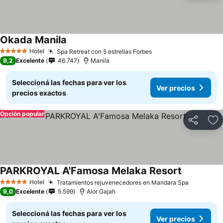
Okada Manila
Hotel
Spa Retreat con 5 estrellas Forbes
5 Estrellas
9,2
Excelente
46.747
Manila
Seleccioná las fechas para ver los
Ver precios
precios exactos
Opción popular
Compartir
Añ
PARKROYAL A'Famosa Melaka Resort
Hotel
Tratamientos rejuvenecedores en Mandara Spa
5 Estrellas
9,0
Excelente
5.599
Alor Gajah
Seleccioná las fechas para ver los
Ver precios