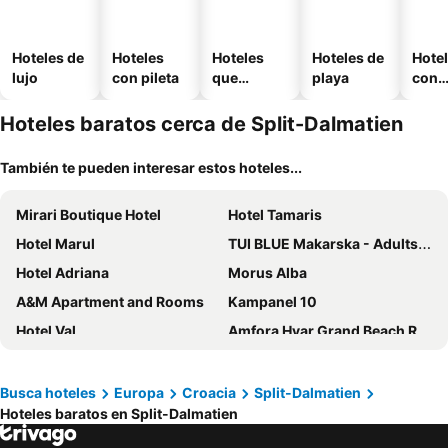
Hoteles de
Hoteles
Hoteles
Hoteles de
Hote
lujo
con pileta
que
playa
con
aceptan
esta
mascotas
mien
Hoteles baratos cerca de Split-Dalmatien
También te pueden interesar estos hoteles...
Mirari Boutique Hotel
Hotel Tamaris
Hotel Marul
TUI BLUE Makarska - Adults Only
Hotel Adriana
Morus Alba
A&M Apartment and Rooms
Kampanel 10
Hotel Val
Amfora Hvar Grand Beach Resort
Galeria Valeria Seaside Downtown - MAG Quaint & Elegant Boutique Hotels
Bluesun Holiday Village Bonaca
Split Apartments Peric
Cora Hotel
Busca hoteles
Europa
Croacia
Split-Dalmatien
Hoteles baratos en Split-Dalmatien
Fortuna Luxury Rooms
Heritage hotel Santa Lucia
Damira Rooms
Via Mare Luxury Rooms