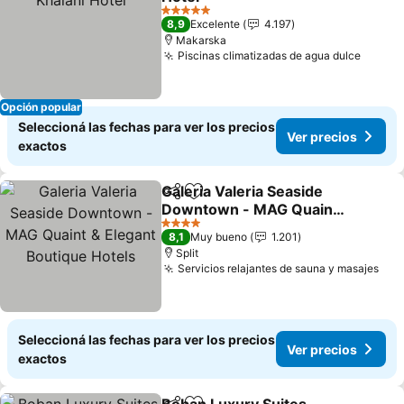
5 Estrellas
8,9
Excelente
4.197
Makarska
Piscinas climatizadas de agua dulce
Opción popular
Seleccioná las fechas para ver los precios
Ver precios
exactos
Galeria Valeria Seaside
Compartir
Añadir a favoritos
Downtown - MAG Quaint
& Elegant Boutique Hotels
4 Estrellas
8,1
Muy bueno
1.201
Split
Servicios relajantes de sauna y masajes
Seleccioná las fechas para ver los precios
Ver precios
exactos