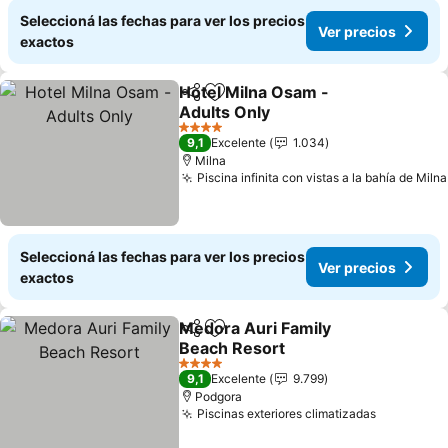
Seleccioná las fechas para ver los precios
Ver precios
exactos
Hotel Milna Osam -
Compartir
Añadir a favoritos
Adults Only
4 Estrellas
9,1
Excelente
1.034
Milna
Piscina infinita con vistas a la bahía de Milna
Seleccioná las fechas para ver los precios
Ver precios
exactos
Medora Auri Family
Compartir
Añadir a favoritos
Beach Resort
4 Estrellas
9,1
Excelente
9.799
Podgora
Piscinas exteriores climatizadas