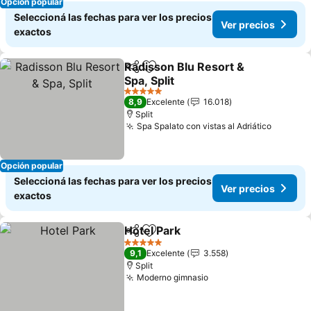
Opción popular
Seleccioná las fechas para ver los precios
Ver precios
exactos
Radisson Blu Resort &
Compartir
Añadir a favoritos
Spa, Split
5 Estrellas
8,9
Excelente
16.018
Split
Spa Spalato con vistas al Adriático
Opción popular
Seleccioná las fechas para ver los precios
Ver precios
exactos
Hotel Park
Compartir
Añadir a favoritos
5 Estrellas
9,1
Excelente
3.558
Split
Moderno gimnasio