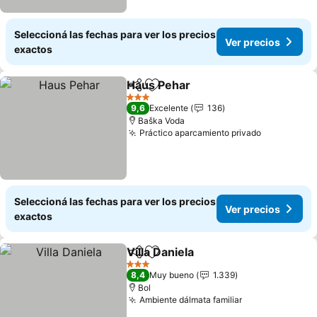
Seleccioná las fechas para ver los precios
Ver precios
exactos
Haus Pehar
Compartir
Añadir a favoritos
3 Estrellas
9,6
Excelente
136
Baška Voda
Práctico aparcamiento privado
Seleccioná las fechas para ver los precios
Ver precios
exactos
Villa Daniela
Compartir
Añadir a favoritos
3 Estrellas
8,4
Muy bueno
1.339
Bol
Ambiente dálmata familiar