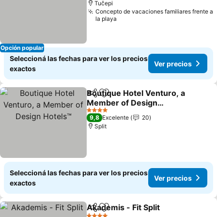
Tučepi
Concepto de vacaciones familiares frente a
la playa
Opción popular
Seleccioná las fechas para ver los precios
Ver precios
exactos
Boutique Hotel Venturo, a
Compartir
Añadir a favoritos
Member of Design
Hotels™
4 Estrellas
9,8
Excelente
20
Split
Seleccioná las fechas para ver los precios
Ver precios
exactos
Akademis - Fit Split
Compartir
Añadir a favoritos