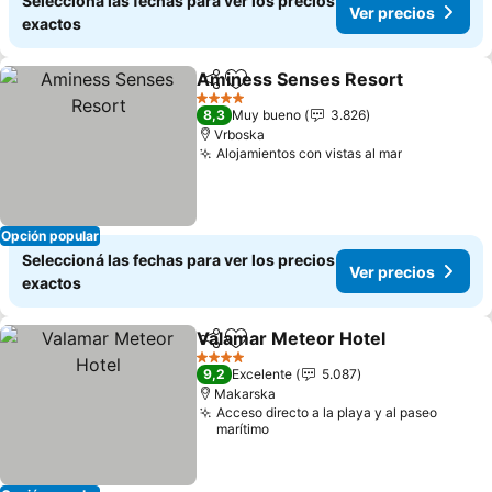
Seleccioná las fechas para ver los precios
Ver precios
exactos
Aminess Senses Resort
Compartir
Añadir a favoritos
4 Estrellas
8,3
Muy bueno
3.826
Vrboska
Alojamientos con vistas al mar
Opción popular
Seleccioná las fechas para ver los precios
Ver precios
exactos
Valamar Meteor Hotel
Compartir
Añadir a favoritos
4 Estrellas
9,2
Excelente
5.087
Makarska
Acceso directo a la playa y al paseo
marítimo