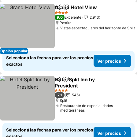
Grand Hotel View
Compartir
Añadir a favoritos
4 Estrellas
9,0
Excelente
2.913
Postira
Vistas espectaculares del horizonte de Split
Opción popular
Seleccioná las fechas para ver los precios
Ver precios
exactos
Hotel Split Inn by
Compartir
Añadir a favoritos
President
4 Estrellas
7,1
545
Split
Restaurante de especialidades
mediterráneas
Seleccioná las fechas para ver los precios
Ver precios
exactos