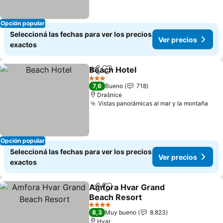
Opción popular
Seleccioná las fechas para ver los precios
Ver precios
exactos
Beach Hotel
Compartir
Añadir a favoritos
3 Estrellas
7,6
Bueno
718
Drašnice
Vistas panorámicas al mar y la montaña
Opción popular
Seleccioná las fechas para ver los precios
Ver precios
exactos
Amfora Hvar Grand
Compartir
Añadir a favoritos
Beach Resort
4 Estrellas
8,3
Muy bueno
8.823
Hvar