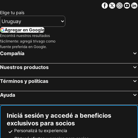
Facebook
Twitter
Insta
Yo
Pansion Braco
Apartment Jasmin
Elige tu país
Agregar en Google
Encontrá nuestros resultados
fácilmente: agregá trivago como
fuente preferida en Google.
Compañía
Nuestros productos
Términos y políticas
Ayuda
Iniciá sesión y accedé a beneficios
exclusivos para socios
Personalizá tu experiencia