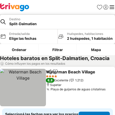
Favoritos
Iniciar 
Me
Destino
Split-Dalmatien
Entrada/salida
Huéspedes, habitaciones
Elige las fechas
2 huéspedes, 1 habitación
Ordenar
Filtrar
Mapa
Hoteles baratos en Split-Dalmatien, Croacia
Cómo influyen los pagos en los resultados
Waterman Beach Village
Compartir
Añadir a favoritos
4 Estrellas
8,8
Excelente
1.212
Supetar
Playa de guijarros de aguas cristalinas
Seleccioná las fechas para ver los precios