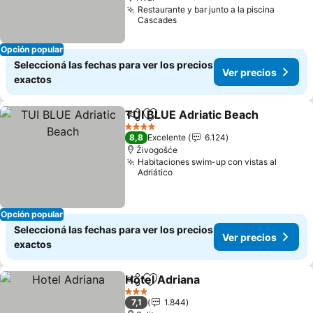
Restaurante y bar junto a la piscina
Cascades
Opción popular
Seleccioná las fechas para ver los precios
Ver precios
exactos
TUI BLUE Adriatic Beach
Compartir
Añadir a favoritos
4 Estrellas
8,8
Excelente
6.124
Živogošće
Habitaciones swim-up con vistas al
Adriático
Opción popular
Seleccioná las fechas para ver los precios
Ver precios
exactos
Hotel Adriana
Compartir
Añadir a favoritos
3 Estrellas
7,1
1.844