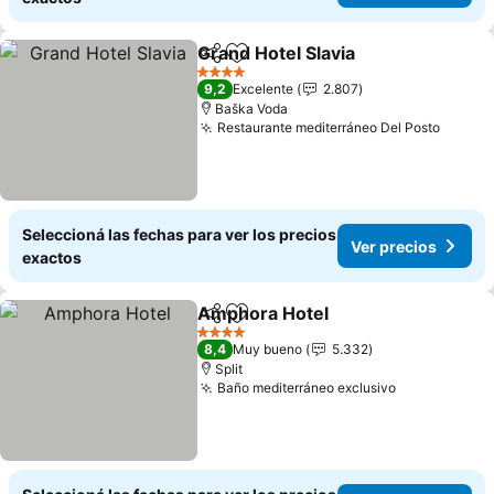
Grand Hotel Slavia
Compartir
Añadir a favoritos
4 Estrellas
9,2
Excelente
2.807
Baška Voda
Restaurante mediterráneo Del Posto
Seleccioná las fechas para ver los precios
Ver precios
exactos
Amphora Hotel
Compartir
Añadir a favoritos
4 Estrellas
8,4
Muy bueno
5.332
Split
Baño mediterráneo exclusivo