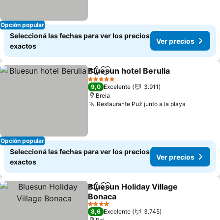
Opción popular
Seleccioná las fechas para ver los precios
Ver precios
exactos
Bluesun hotel Berulia
Compartir
Añadir a favoritos
5 Estrellas
9,0
Excelente
3.911
Brela
Restaurante Puž junto a la playa
Opción popular
Seleccioná las fechas para ver los precios
Ver precios
exactos
Bluesun Holiday Village
Compartir
Añadir a favoritos
Bonaca
4 Estrellas
8,6
Excelente
3.745