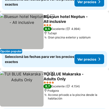
Ver precios
exactos
Bluesun hotel Neptun -
Compartir
Añadir a favoritos
All inclusive
3 Estrellas
8,5
Excelente
4.994
Tučepi
Gran piscina exterior y solárium
Opción popular
Seleccioná las fechas para ver los precios
Ver precios
exactos
TUI BLUE Makarska -
Compartir
Añadir a favoritos
Adults Only
4 Estrellas
8,7
Excelente
4.154
Podgora
Acceso privado a la piscina desde la
habitación