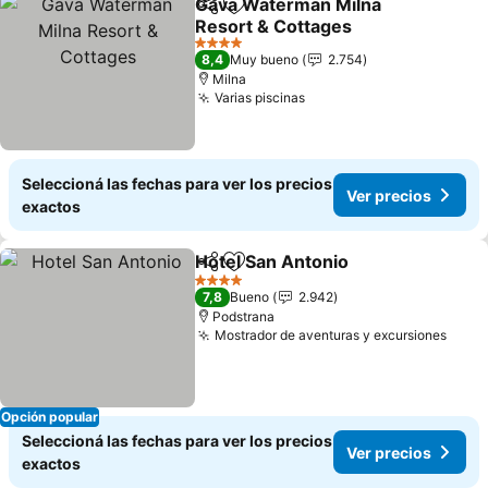
Gava Waterman Milna
Compartir
Añadir a favoritos
Resort & Cottages
4 Estrellas
8,4
Muy bueno
2.754
Milna
Varias piscinas
Seleccioná las fechas para ver los precios
Ver precios
exactos
Hotel San Antonio
Compartir
Añadir a favoritos
4 Estrellas
7,8
Bueno
2.942
Podstrana
Mostrador de aventuras y excursiones
Opción popular
Seleccioná las fechas para ver los precios
Ver precios
exactos