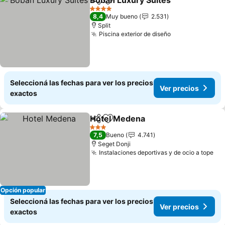
Boban Luxury Suites
Compartir
Añadir a favoritos
4 Estrellas
8,4
Muy bueno
2.531
Split
Piscina exterior de diseño
Seleccioná las fechas para ver los precios
Ver precios
exactos
Hotel Medena
Compartir
Añadir a favoritos
3 Estrellas
7,5
Bueno
4.741
Seget Donji
Instalaciones deportivas y de ocio a tope
Opción popular
Seleccioná las fechas para ver los precios
Ver precios
exactos