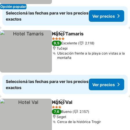
Opción popular
Seleccioná las fechas para ver los precios
Ver precios
exactos
Hotel Tamaris
Compartir
Añadir a favoritos
4 Estrellas
9,5
Excelente
2.118
Tučepi
Ubicación frente a la playa con vistas a la
montaña
Seleccioná las fechas para ver los precios
Ver precios
exactos
Hotel Val
Compartir
Añadir a favoritos
3 Estrellas
7,6
Bueno
2.157
Seget
Cerca de la histórica Trogir