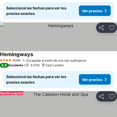
Seleccioná las fechas para ver los
Ver precios
precios exactos
Compartir
Añ
Hemingways
Ver precios
Hotel
Escapada al estilo de una isla subtropical
Ver precios
4 Estrellas
8,6
Excelente
3.574
East London
Seleccioná las fechas para ver los
Ver precios
precios exactos
Opción popular
Compartir
Añ