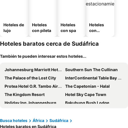
Hoteles de
Hoteles
Hoteles
Hoteles
lujo
con pileta
con spa
con
estaciona
miento
Hoteles baratos cerca de Sudáfrica
También te pueden interesar estos hoteles...
Johannesburg Marriott Hotel Melrose Arch
Southern Sun The Cullinan
The Palace of the Lost City
InterContinental Table Bay Cape Town by IHG
Protea Hotel O.R. Tambo Airport
The Capetonian - Halal
The Kingdom Resort
Hotel Sky Cape Town
Holiday Inn Johannesburg Airport by IHG
Bakubung Bush Lodge
Holiday Inn Johannesburg - Rosebank By Ihg
Southern Sun Waterfront Cape Town
Radisson RED Hotel Johannesburg Rosebank
Colona Castle
Busca hoteles
África
Sudáfrica
Hoteles baratos en Sudáfrica
The Old Foundry Hotel
Hippo Boutique Hotel