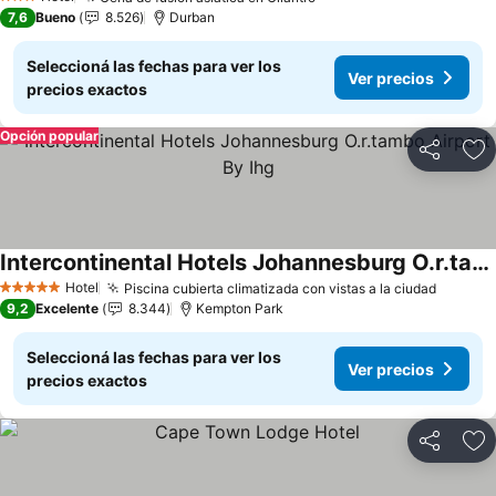
Ver precios
3 Estrellas
7,6
Bueno
8.526
Durban
Seleccioná las fechas para ver los
Ver precios
precios exactos
Opción popular
Compartir
Añ
Intercontinental Hotels Johannesburg O.r.tambo Airport By Ihg
Ver precios
Hotel
Piscina cubierta climatizada con vistas a la ciudad
Ver pre
5 Estrellas
9,2
Excelente
8.344
Kempton Park
Seleccioná las fechas para ver los
Ver precios
precios exactos
Compartir
Añ