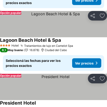
Ver precios
precios exactos
Opción popular
Compartir
Añ
Lagoon Beach Hotel & Spa
Ver precios
Hotel
Tratamientos de lujo en Camelot Spa
Ver precios
4 Estrellas
8,1
Muy bueno
16.878
Ciudad del Cabo
Seleccioná las fechas para ver los
Ver precios
precios exactos
Opción popular
Compartir
Añ
President Hotel
Ver precios