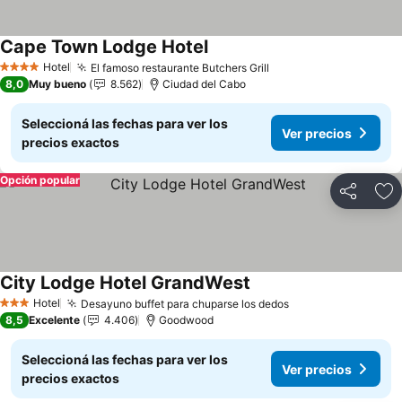
Cape Town Lodge Hotel
Ver precios
Hotel
El famoso restaurante Butchers Grill
Ver precios
4 Estrellas
8,0
Muy bueno
8.562
Ciudad del Cabo
Seleccioná las fechas para ver los
Ver precios
precios exactos
Opción popular
Compartir
Añ
City Lodge Hotel GrandWest
Ver precios
Hotel
Desayuno buffet para chuparse los dedos
Ver precios
3 Estrellas
8,5
Excelente
4.406
Goodwood
Seleccioná las fechas para ver los
Ver precios
precios exactos