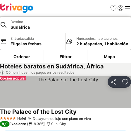
Favoritos
Iniciar 
Me
Destino
Sudáfrica
Entrada/salida
Huéspedes, habitaciones
Elige las fechas
2 huéspedes, 1 habitación
Ordenar
Filtrar
Mapa
Hoteles baratos en Sudáfrica, África
Cómo influyen los pagos en los resultados
Opción popular
Compartir
Añ
The Palace of the Lost City
Ver precios
Hotel
Desayuno de lujo con piano en vivo
Ver precios
5 Estrellas
8,9
Excelente
9.385
Sun-City