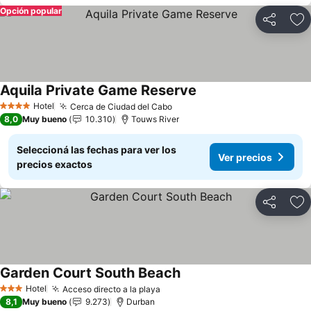
Opción popular
Compartir
Añ
Aquila Private Game Reserve
Ver precios
Hotel
Cerca de Ciudad del Cabo
Ver precios
4 Estrellas
8,0
Muy bueno
10.310
Touws River
Seleccioná las fechas para ver los
Ver precios
precios exactos
Compartir
Añ
Garden Court South Beach
Ver precios
Hotel
Acceso directo a la playa
Ver precios
3 Estrellas
8,1
Muy bueno
9.273
Durban