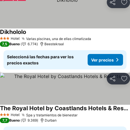
Compartir
Añ
Dikhololo
Ver precios
Hotel
Varias piscinas, una de ellas climatizada
Ver precios
3 Estrellas
7,5
Bueno
6.774
Beestekraal
Seleccioná las fechas para ver los
Ver precios
precios exactos
Compartir
Añ
The Royal Hotel by Coastlands Hotels & Resorts
Ver precios
Hotel
Spa y tratamientos de bienestar
Ver precios
3 Estrellas
7,7
Bueno
9.369
Durban