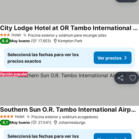
City Lodge Hotel at OR Tambo International Airport
Ver precios
Hotel
Piscina exterior y solárium para recargar pilas
Ver precios
3 Estrellas
8,4
Muy bueno
17.653
Kempton Park
Seleccioná las fechas para ver los
Ver precios
precios exactos
Opción popular
Compartir
Añ
Southern Sun O.R. Tambo International Airport
Ver precios
Hotel
Piscina exterior y solárium acogedores
Ver precios
4 Estrellas
8,1
Muy bueno
27.041
Johannesburgo
Seleccioná las fechas para ver los