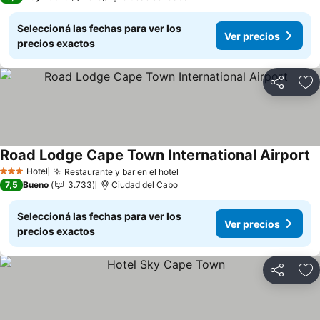
Seleccioná las fechas para ver los
Ver precios
precios exactos
Compartir
Añ
Road Lodge Cape Town International Airport
V
Hotel
Restaurante y bar en el hotel
Ver precios
3 Estrellas
7,5
Bueno
3.733
Ciudad del Cabo
Seleccioná las fechas para ver los
Ver precios
precios exactos
Compartir
Añ