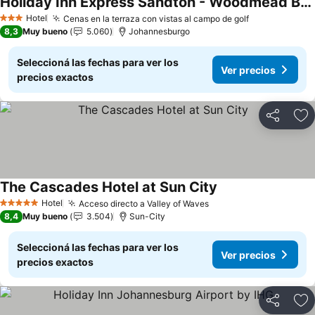
Holiday Inn Express Sandton - Woodmead By Ihg
Ver precios
Hotel
Cenas en la terraza con vistas al campo de golf
Ver precios
3 Estrellas
8,3
Muy bueno
5.060
Johannesburgo
Seleccioná las fechas para ver los
Ver precios
precios exactos
Compartir
Añ
The Cascades Hotel at Sun City
Ver precios
Hotel
Acceso directo a Valley of Waves
Ver precios
5 Estrellas
8,4
Muy bueno
3.504
Sun-City
Seleccioná las fechas para ver los
Ver precios
precios exactos
Compartir
Añ