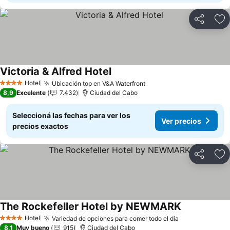
Compartir
Añ
Victoria & Alfred Hotel
Ver precios
Hotel
Ubicación top en V&A Waterfront
Ver precios
4 Estrellas
8,9
Excelente
7.432
Ciudad del Cabo
Seleccioná las fechas para ver los
Ver precios
precios exactos
Compartir
Añ
The Rockefeller Hotel by NEWMARK
Ver precios
Hotel
Variedad de opciones para comer todo el día
Ver precios
4 Estrellas
8,1
Muy bueno
915
Ciudad del Cabo