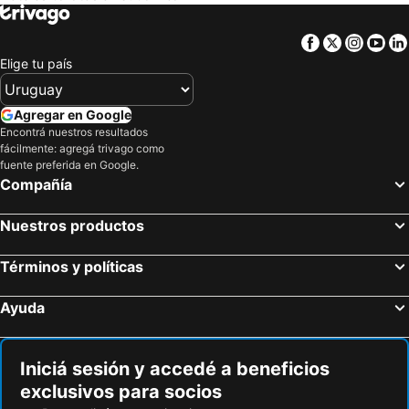
Royal Majestic Hotel
Europrime Hotels Airport
Facebook
Twitter
Insta
Yo
Brahman Hills - Gardens, Spa, Hotel & Villas - 5star
Elige tu país
Agregar en Google
Encontrá nuestros resultados
fácilmente: agregá trivago como
fuente preferida en Google.
Compañía
Nuestros productos
Términos y políticas
Ayuda
Iniciá sesión y accedé a beneficios
exclusivos para socios