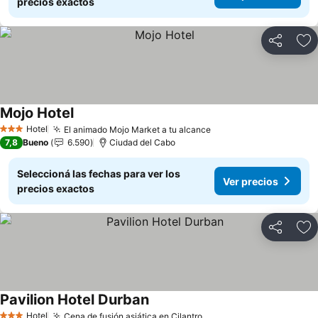
precios exactos
Compartir
Añ
Mojo Hotel
Ver precios
Hotel
El animado Mojo Market a tu alcance
Ver precios
3 Estrellas
7,8
Bueno
6.590
Ciudad del Cabo
Seleccioná las fechas para ver los
Ver precios
precios exactos
Compartir
Añ
Pavilion Hotel Durban
Ver precios
Hotel
Cena de fusión asiática en Cilantro