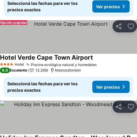
Seleccioná las fechas para ver los
Ver precios
precios exactos
Opción popular
Compartir
Añ
Hotel Verde Cape Town Airport
Ver precios
Hotel
Piscina ecológica natural y humedales
Ver precios
4 Estrellas
9,0
Excelente
12.269
Matroosfontein
Seleccioná las fechas para ver los
Ver precios
precios exactos
Compartir
Añ