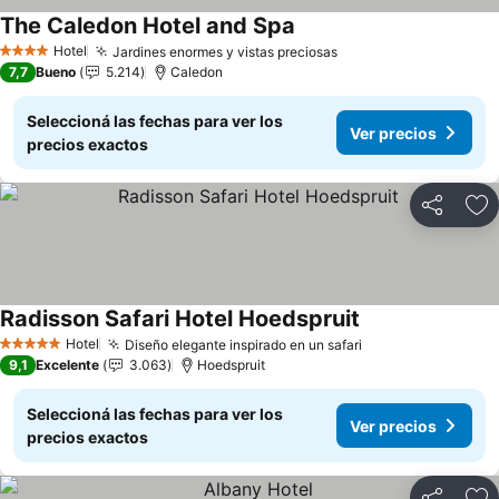
The Caledon Hotel and Spa
Ver precios
Hotel
Jardines enormes y vistas preciosas
Ver precios
4 Estrellas
7,7
Bueno
5.214
Caledon
Seleccioná las fechas para ver los
Ver precios
precios exactos
Compartir
Añ
Radisson Safari Hotel Hoedspruit
Ver precios
Hotel
Diseño elegante inspirado en un safari
Ver precios
5 Estrellas
9,1
Excelente
3.063
Hoedspruit
Seleccioná las fechas para ver los
Ver precios
precios exactos