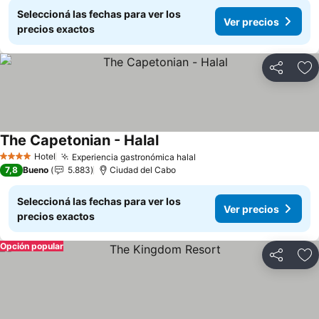
Seleccioná las fechas para ver los
Ver precios
precios exactos
Compartir
Añ
The Capetonian - Halal
Ver precios
Hotel
Experiencia gastronómica halal
Ver precios
4 Estrellas
7,8
Bueno
5.883
Ciudad del Cabo
Seleccioná las fechas para ver los
Ver precios
precios exactos
Opción popular
Compartir
Añ