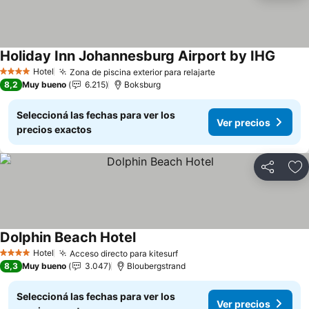
Holiday Inn Johannesburg Airport by IHG
Ver pr
Hotel
Zona de piscina exterior para relajarte
Ver precios
4 Estrellas
8,2
Muy bueno
6.215
Boksburg
Seleccioná las fechas para ver los
Ver precios
precios exactos
Compartir
Añ
Dolphin Beach Hotel
Ver precios
Hotel
Acceso directo para kitesurf
Ver precios
4 Estrellas
8,3
Muy bueno
3.047
Bloubergstrand
Seleccioná las fechas para ver los
Ver precios