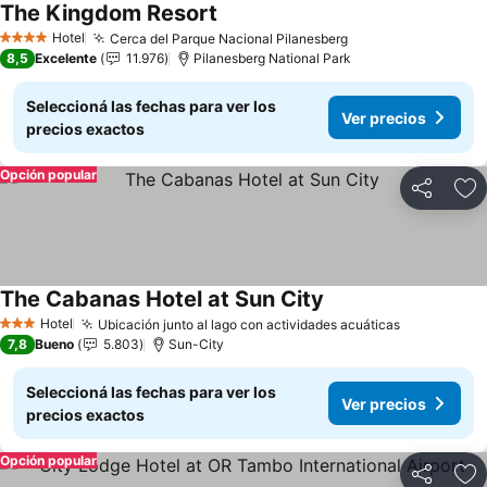
The Kingdom Resort
Ver precios
Hotel
Cerca del Parque Nacional Pilanesberg
Ver precios
4 Estrellas
8,5
Excelente
11.976
Pilanesberg National Park
Seleccioná las fechas para ver los
Ver precios
precios exactos
Opción popular
Compartir
Añ
The Cabanas Hotel at Sun City
Ver precios
Hotel
Ubicación junto al lago con actividades acuáticas
Ver precio
3 Estrellas
7,8
Bueno
5.803
Sun-City
Seleccioná las fechas para ver los
Ver precios
precios exactos
Opción popular
Compartir
Añ