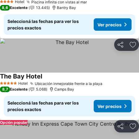
Hotel
Piscina infinita con vistas al mar
Ver precios
4 Estrellas
8,6
Excelente
13.445
Bantry Bay
Seleccioná las fechas para ver los
Ver precios
precios exactos
Compartir
Añ
The Bay Hotel
Ver precios
Hotel
Ubicación inmejorable frente a la playa
Ver precios
5 Estrellas
8,7
Excelente
5.068
Camps Bay
Seleccioná las fechas para ver los
Ver precios
precios exactos
Opción popular
Compartir
Añ