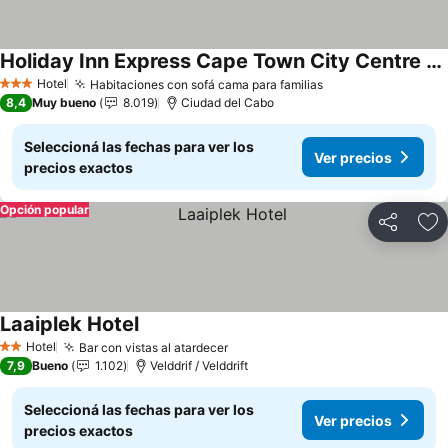
Holiday Inn Express Cape Town City Centre By Ihg
Ver precios
Hotel
Habitaciones con sofá cama para familias
Ver precios
3 Estrellas
8,4
Muy bueno
8.019
Ciudad del Cabo
Seleccioná las fechas para ver los
Ver precios
precios exactos
Opción popular
Compartir
Añ
Laaiplek Hotel
Ver precios
Hotel
Bar con vistas al atardecer
Ver precios
2 Estrellas
7,9
Bueno
1.102
Velddrif / Velddrift
Seleccioná las fechas para ver los
Ver precios
precios exactos