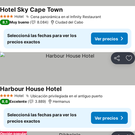
Hotel Sky Cape Town
Ver precios
Hotel
Cena panorámica en el Infinity Restaurant
Ver precios
4 Estrellas
8,1
Muy bueno
8.084
Ciudad del Cabo
Seleccioná las fechas para ver los
Ver precios
precios exactos
Compartir
Añ
Harbour House Hotel
Ver precios
Hotel
Ubicación privilegiada en el antiguo puerto
Ver precios
4 Estrellas
8,6
Excelente
3.889
Hermanus
Seleccioná las fechas para ver los
Ver precios
precios exactos
Opción popular