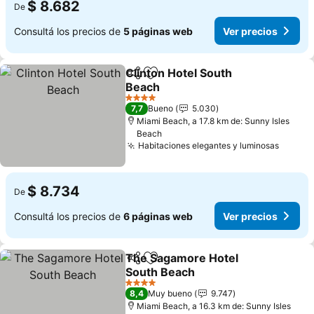
$ 8.682
De
Consultá los precios de
5 páginas web
Ver precios
Clinton Hotel South
Compartir
Añadir a favoritos
Beach
4 Estrellas
7,7
Bueno
5.030
Miami Beach, a 17.8 km de: Sunny Isles
Beach
Habitaciones elegantes y luminosas
$ 8.734
De
Consultá los precios de
6 páginas web
Ver precios
The Sagamore Hotel
Compartir
Añadir a favoritos
South Beach
4 Estrellas
8,4
Muy bueno
9.747
Miami Beach, a 16.3 km de: Sunny Isles