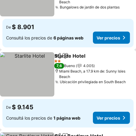
Beach
Bungalows de jardín de dos plantas
$ 8.901
De
Consultá los precios de
6 páginas web
Ver precios
Starlite Hotel
Compartir
Añadir a favoritos
2 Estrellas
7,6
Bueno
4.005
Miami Beach, a 17.9 km de: Sunny Isles
Beach
Ubicación privilegiada en South Beach
$ 9.145
De
Consultá los precios de
1 página web
Ver precios