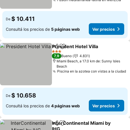
$ 10.411
De
Consultá los precios de
5 páginas web
Ver precios
President Hotel Villa
Compartir
Añadir a favoritos
3 Estrellas
7,9
Bueno
4.831
Miami Beach, a 17.0 km de: Sunny Isles
Beach
Piscina en la azotea con vistas a la ciudad
$ 10.658
De
Consultá los precios de
4 páginas web
Ver precios
InterContinental Miami by
Compartir
Añadir a favoritos
IHG