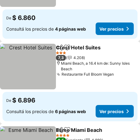
$ 6.860
De
Consultá los precios de
4 páginas web
Ver precios
Crest Hotel Suites
Compartir
Añadir a favoritos
3 Estrellas
7,3
4.208
Miami Beach, a 16.4 km de: Sunny Isles
Beach
Restaurante Full Bloom Vegan
$ 6.896
De
Consultá los precios de
6 páginas web
Ver precios
Esme Miami Beach
Compartir
Añadir a favoritos
4 Estrellas