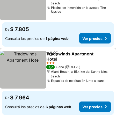
Beach
Piscina de inmersión en la azotea The
Upside
$ 7.805
De
Consultá los precios de
1 página web
Ver precios
Tradewinds Apartment
Compartir
Añadir a favoritos
Hotel
3 Estrellas
7,7
Bueno
8.479
Miami Beach, a 15.4 km de: Sunny Isles
Beach
Espacios de meditación junto al canal
$ 7.964
De
Consultá los precios de
6 páginas web
Ver precios