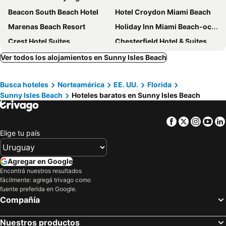
Beacon South Beach Hotel
Hotel Croydon Miami Beach
Marenas Beach Resort
Holiday Inn Miami Beach-oceanfront By Ihg
Crest Hotel Suites
Chesterfield Hotel & Suites
Tradewinds Apartment Hotel
Viajero Miami
Ver todos los alojamientos en Sunny Isles Beach
Hotel Riu Plaza Miami Beach
Marseilles Beachfront Hotel
Busca hoteles
Norteamérica
EE. UU.
Florida
Radisson Resort Miami Beach
YVE Hotel Miami
Sunny Isles Beach
Hoteles baratos en Sunny Isles Beach
Cadillac Hotel & Beach Club, Autograph Collection
Aqua Hotel & Suites
Casa Boutique Hotel
Majestic Hotel South Beach
Facebook
Twitter
Insta
Yo
Catalina Hotel & Beach Club
InterContinental Miami by IHG
Elige tu país
Palm Tree Club Miami
Greenview Hotel By Lowkl
Solé Miami, A Noble House Resort
Courtyard by Marriott Miami Aventura Mall
Agregar en Google
Encontrá nuestros resultados
Sherry Frontenac Oceanfront Hotel
Beach Place Hotel
fácilmente: agregá trivago como
The Gates Hotel South Beach
Riviera Hotel South Beach
fuente preferida en Google.
Compañía
Residence Inn by Marriott Miami Aventura Mall
Broadmore Miami Beach
San Juan Hotel
Kasa Impala Miami Beach
Nuestros productos