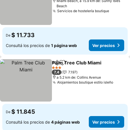
Miami Beach, a 15.9 km de: Sunny Isles
Beach
Servicios de hostelería boutique
$ 11.733
De
Consultá los precios de
1 página web
Ver precios
Palm Tree Club Miami
Compartir
Añadir a favoritos
3 Estrellas
7,4
7.197
a 5.2 km de: Collins Avenue
Alojamientos boutique estilo isleño
$ 11.845
De
Consultá los precios de
4 páginas web
Ver precios