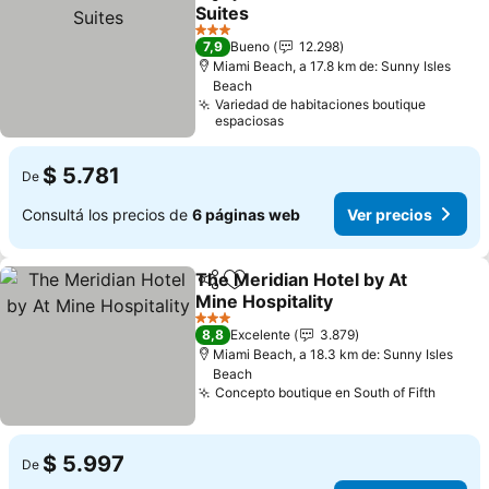
Compartir
Añadir a favoritos
Suites
3 Estrellas
7,9
Bueno
12.298
Miami Beach, a 17.8 km de: Sunny Isles
Beach
Variedad de habitaciones boutique
espaciosas
$ 5.781
De
Consultá los precios de
6 páginas web
Ver precios
The Meridian Hotel by At
Compartir
Añadir a favoritos
Mine Hospitality
3 Estrellas
8,8
Excelente
3.879
Miami Beach, a 18.3 km de: Sunny Isles
Beach
Concepto boutique en South of Fifth
$ 5.997
De