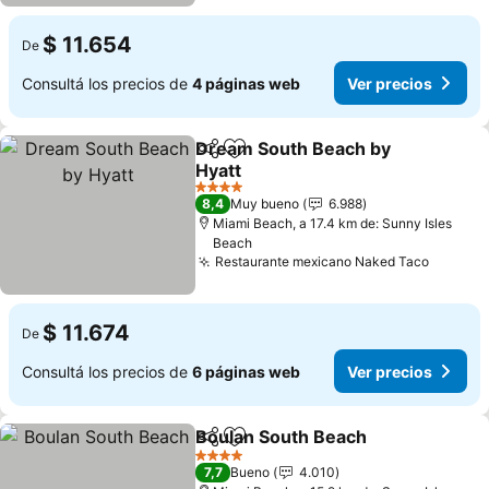
$ 11.654
De
Consultá los precios de
4 páginas web
Ver precios
Dream South Beach by
Compartir
Añadir a favoritos
Hyatt
4 Estrellas
8,4
Muy bueno
6.988
Miami Beach, a 17.4 km de: Sunny Isles
Beach
Restaurante mexicano Naked Taco
$ 11.674
De
Consultá los precios de
6 páginas web
Ver precios
Boulan South Beach
Compartir
Añadir a favoritos
4 Estrellas
7,7
Bueno
4.010