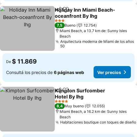
Holiday Inn Miami Beach-
Compartir
Añadir a favoritos
oceanfront By Ihg
3 Estrellas
7,5
Bueno
12.754
Miami Beach, a 13.7 km de: Sunny Isles
Beach
Arquitectura moderna de Miami de los años
50
$ 11.869
De
Consultá los precios de
6 páginas web
Ver precios
Kimpton Surfcomber
Compartir
Añadir a favoritos
Hotel By Ihg
4 Estrellas
8,4
Muy bueno
12.055
Miami Beach, a 16.2 km de: Sunny Isles
Beach
Habitaciones boutique con toques de diseño