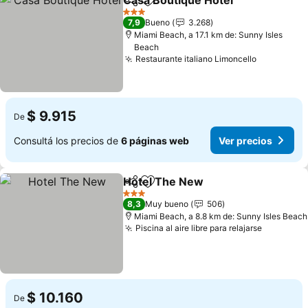
Casa Boutique Hotel
Compartir
Añadir a favoritos
3 Estrellas
7,9
Bueno
3.268
Miami Beach, a 17.1 km de: Sunny Isles
Beach
Restaurante italiano Limoncello
$ 9.915
De
Consultá los precios de
6 páginas web
Ver precios
Hotel The New
Compartir
Añadir a favoritos
3 Estrellas
8,3
Muy bueno
506
Miami Beach, a 8.8 km de: Sunny Isles Beach
Piscina al aire libre para relajarse
$ 10.160
De