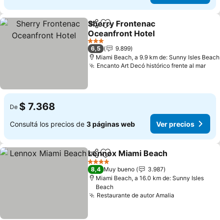
Sherry Frontenac
Compartir
Añadir a favoritos
Oceanfront Hotel
3 Estrellas
6,5
9.899
Miami Beach, a 9.9 km de: Sunny Isles Beach
Encanto Art Decó histórico frente al mar
$ 7.368
De
Consultá los precios de
3 páginas web
Ver precios
Lennox Miami Beach
Compartir
Añadir a favoritos
4 Estrellas
8,4
Muy bueno
3.987
Miami Beach, a 16.0 km de: Sunny Isles
Beach
Restaurante de autor Amalia