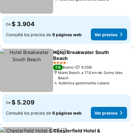
$ 3.904
De
Consultá los precios de
6 páginas web
Ver precios
Hotel Breakwater South
Compartir
Añadir a favoritos
Beach
4 Estrellas
7,6
Bueno
9.358
Miami Beach, a 17.6 km de: Sunny Isles
Beach
Auténtica gastronomía cubana
$ 5.209
De
Consultá los precios de
6 páginas web
Ver precios
Chesterfield Hotel &