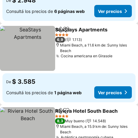
$ 2.948
De
Consultá los precios de
6 páginas web
Ver precios
SeaStays Apartments
Compartir
Añadir a favoritos
4 Estrellas
6,9
1.113
Miami Beach, a 11.6 km de: Sunny Isles
Beach
Cocina americana en Girasole
$ 3.585
De
Consultá los precios de
1 página web
Ver precios
Riviera Hotel South Beach
Compartir
Añadir a favoritos
4 Estrellas
8,3
Muy bueno
14.548
Miami Beach, a 15.9 km de: Sunny Isles
Beach
Auténtica gastronomía cubana