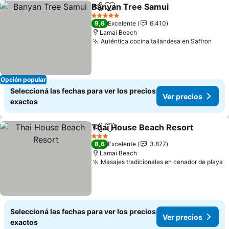
Banyan Tree Samui
Compartir
Añadir a favoritos
Ver pre
5 Estrellas
9,6
Excelente
6.410
Lamai Beach
Auténtica cocina tailandesa en Saffron
Ver 
Opción popular
Seleccioná las fechas para ver los precios
Ver precios
exactos
Thai House Beach Resort
Compartir
Añadir a favoritos
3 Estrellas
8,6
Excelente
3.877
Lamai Beach
Masajes tradicionales en cenador de playa
V
Seleccioná las fechas para ver los precios
Ver precios
exactos