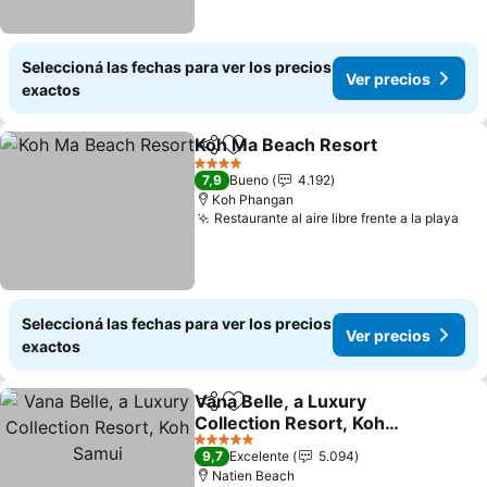
Seleccioná las fechas para ver los precios
Ver precios
exactos
Koh Ma Beach Resort
Compartir
Añadir a favoritos
Ver 
4 Estrellas
7,9
Bueno
4.192
Koh Phangan
Restaurante al aire libre frente a la playa
Ver
Seleccioná las fechas para ver los precios
Ver precios
exactos
Vana Belle, a Luxury
Compartir
Añadir a favoritos
Collection Resort, Koh
Samui
Ver precios
5 Estrellas
9,7
Excelente
5.094
Natien Beach