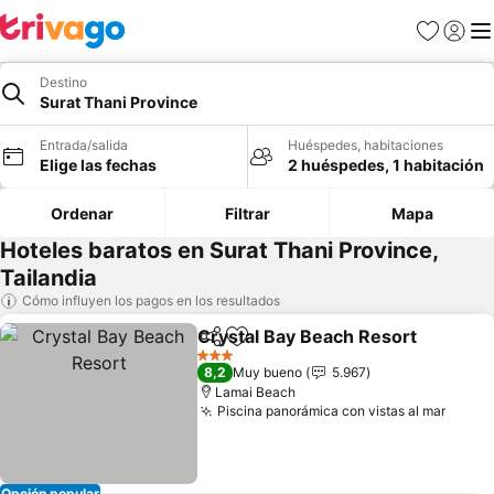
Favoritos
Iniciar 
Me
Destino
Surat Thani Province
Entrada/salida
Huéspedes, habitaciones
Elige las fechas
2 huéspedes, 1 habitación
Ordenar
Filtrar
Mapa
Hoteles baratos en Surat Thani Province,
Tailandia
Cómo influyen los pagos en los resultados
Crystal Bay Beach Resort
Compartir
Añadir a favoritos
3 Estrellas
8,2
Muy bueno
5.967
Lamai Beach
Piscina panorámica con vistas al mar
Ver p
Opción popular