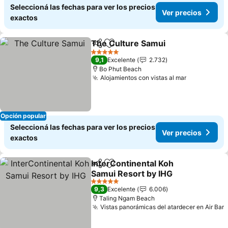
Seleccioná las fechas para ver los precios
Ver precios
exactos
The Culture Samui
Compartir
Añadir a favoritos
Ver pre
5 Estrellas
9,1
Excelente
2.732
Bo Phut Beach
Alojamientos con vistas al mar
Ver precio
Opción popular
Seleccioná las fechas para ver los precios
Ver precios
exactos
InterContinental Koh
Compartir
Añadir a favoritos
Samui Resort by IHG
Ver precios
5 Estrellas
9,3
Excelente
6.006
Taling Ngam Beach
Vistas panorámicas del atardecer en Air Bar
V