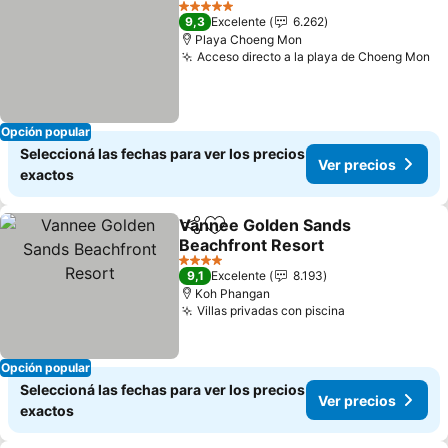
Ver preci
5 Estrellas
9,3
Excelente
6.262
Playa Choeng Mon
Acceso directo a la playa de Choeng Mon
Ve
Opción popular
Seleccioná las fechas para ver los precios
Ver precios
exactos
Vannee Golden Sands
Compartir
Añadir a favoritos
Beachfront Resort
Ver precios
4 Estrellas
9,1
Excelente
8.193
Koh Phangan
Villas privadas con piscina
Ver precios
Opción popular
Seleccioná las fechas para ver los precios
Ver precios
exactos