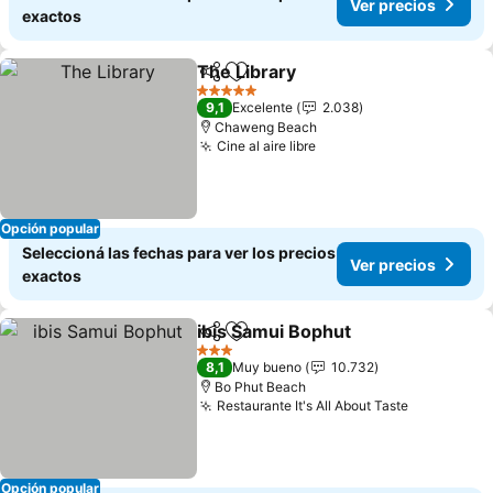
Ver precios
exactos
The Library
Compartir
Añadir a favoritos
Ver precios
5 Estrellas
9,1
Excelente
2.038
Chaweng Beach
Cine al aire libre
Ver precios
Opción popular
Seleccioná las fechas para ver los precios
Ver precios
exactos
ibis Samui Bophut
Compartir
Añadir a favoritos
Ver prec
3 Estrellas
8,1
Muy bueno
10.732
Bo Phut Beach
Restaurante It's All About Taste
Ver preci
Opción popular