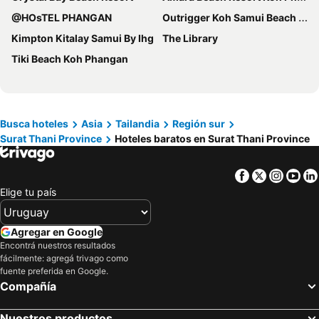
@HOsTEL PHANGAN
Outrigger Koh Samui Beach Resort
Kimpton Kitalay Samui By Ihg
The Library
Tiki Beach Koh Phangan
Busca hoteles
Asia
Tailandia
Región sur
Surat Thani Province
Hoteles baratos en Surat Thani Province
Facebook
Twitter
Insta
Yo
Elige tu país
Agregar en Google
Encontrá nuestros resultados
fácilmente: agregá trivago como
fuente preferida en Google.
Compañía
Nuestros productos