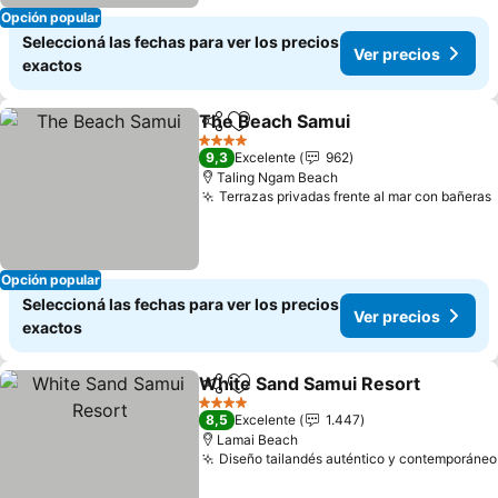
Opción popular
Seleccioná las fechas para ver los precios
Ver precios
exactos
The Beach Samui
Compartir
Añadir a favoritos
Ver prec
4 Estrellas
9,3
Excelente
962
Taling Ngam Beach
Terrazas privadas frente al mar con bañeras
Opción popular
Seleccioná las fechas para ver los precios
Ver precios
exactos
White Sand Samui Resort
Compartir
Añadir a favoritos
4 Estrellas
8,5
Excelente
1.447
Lamai Beach
Diseño tailandés auténtico y contemporáneo