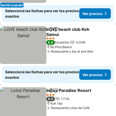
Opción popular
Seleccioná las fechas para ver los precios
Ver precios
exactos
LOVE beach club Koh
Compartir
Añadir a favoritos
Samui
Ver precios
3 Estrellas
8,8
Excelente
4.209
Bo Phut Beach
Restaurante y bar al aire libre
Ver precios
Seleccioná las fechas para ver los precios
Ver precios
exactos
Lotus Paradise Resort
Compartir
Añadir a favoritos
Ver 
3 Estrellas
6,5
1.714
Koh Tao
Restaurante Lotus de Café
Ver precios