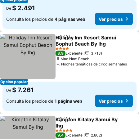
$ 2.491
De
Consultá los precios de
4 páginas web
Ver precios
Holiday Inn Resort Samui
Compartir
Añadir a favoritos
Bophut Beach By Ihg
Ver precios
4 Estrellas
8,9
Excelente
3.713
Mae Nam Beach
Noches temáticas de circo semanales
Ver p
Opción popular
$ 7.261
De
Consultá los precios de
1 página web
Ver precios
Kimpton Kitalay Samui By
Compartir
Añadir a favoritos
Ihg
Ver precios
5 Estrellas
9,4
Excelente
2.802