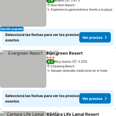
7,8
Bueno
2.471
Mae Nam Beach
Experiencia gastronómica frente a la playa
V
Opción popular
Seleccioná las fechas para ver los precios
Ver precios
exactos
Evergreen Resort
Compartir
Añadir a favoritos
Ver prec
3 Estrellas
8,0
Muy bueno
3.225
Chaweng Beach
Masaje tailandés tradicional en el hotel
Ver 
Seleccioná las fechas para ver los precios
Ver precios
exactos
Centara Life Lamai Resort