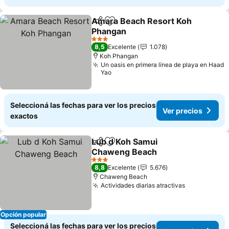
Amara Beach Resort Koh
Compartir
Añadir a favoritos
Phangan
Ver precios
3 Estrellas
8,5
Excelente
1.078
Koh Phangan
Un oasis en primera línea de playa en Haad
Yao
Seleccioná las fechas para ver los precios
Ver precios
exactos
Lub d Koh Samui
Compartir
Añadir a favoritos
Chaweng Beach
Ver precios
3 Estrellas
8,8
Excelente
5.676
Chaweng Beach
Actividades diarias atractivas
Ver precios
Opción popular
Seleccioná las fechas para ver los precios