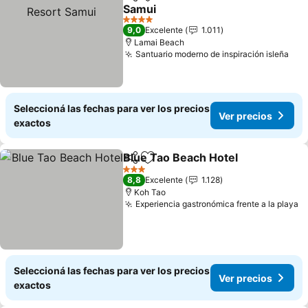
Compartir
Añadir a favoritos
Samui
Ver precios
4 Estrellas
9,0
Excelente
1.011
Lamai Beach
Santuario moderno de inspiración isleña
Ver
Seleccioná las fechas para ver los precios
Ver precios
exactos
Blue Tao Beach Hotel
Compartir
Añadir a favoritos
Ver 
3 Estrellas
8,8
Excelente
1.128
Koh Tao
Experiencia gastronómica frente a la playa
V
Seleccioná las fechas para ver los precios
Ver precios
exactos