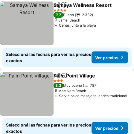
Samaya Wellness Resort
Compartir
Añadir a favoritos
V
4 Estrellas
7,7
Bueno
2.332
Lamai Beach
Cenas junto a la playa
Ver precios
Seleccioná las fechas para ver los precios
Ver precios
exactos
Palm Point Village
Compartir
Añadir a favoritos
Ver prec
3 Estrellas
8,3
Muy bueno
787
Mae Nam Beach
Servicios de masaje tailandés tradicional
Ver
Seleccioná las fechas para ver los precios
Ver precios
exactos