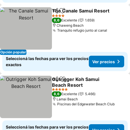
The Canale Samui Resort
Compartir
Añadir a favoritos
4 Estrellas
8,6
Excelente
1.659
Chaweng Beach
Tranquilo refugio junto al canal
Ver precio
Opción popular
Seleccioná las fechas para ver los precios
Ver precios
exactos
Outrigger Koh Samui
Compartir
Añadir a favoritos
Beach Resort
Ver precios
5 Estrellas
8,6
Excelente
5.466
Lamai Beach
Piscinas del Edgewater Beach Club
Ver pr
Seleccioná las fechas para ver los precios