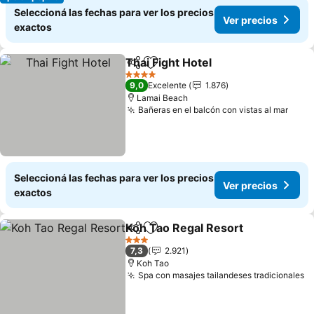
Seleccioná las fechas para ver los precios
Ver precios
exactos
Thai Fight Hotel
Compartir
Añadir a favoritos
Ver precio
4 Estrellas
9,0
Excelente
1.876
Lamai Beach
Bañeras en el balcón con vistas al mar
Ver 
Seleccioná las fechas para ver los precios
Ver precios
exactos
Koh Tao Regal Resort
Compartir
Añadir a favoritos
Ver 
3 Estrellas
7,3
2.921
Koh Tao
Spa con masajes tailandeses tradicionales
V