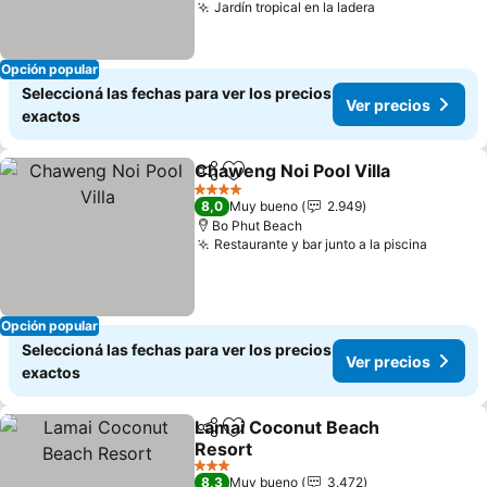
Jardín tropical en la ladera
Ver precios
Opción popular
Seleccioná las fechas para ver los precios
Ver precios
exactos
Chaweng Noi Pool Villa
Compartir
Añadir a favoritos
Ver
4 Estrellas
8,0
Muy bueno
2.949
Bo Phut Beach
Restaurante y bar junto a la piscina
Ver pre
Opción popular
Seleccioná las fechas para ver los precios
Ver precios
exactos
Lamai Coconut Beach
Compartir
Añadir a favoritos
Resort
Ver precios
3 Estrellas
8,3
Muy bueno
3.472