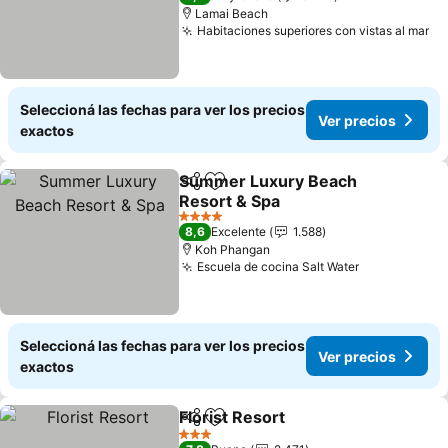
Lamai Beach
Habitaciones superiores con vistas al mar
Ve
Seleccioná las fechas para ver los precios
Ver precios
exactos
Summer Luxury Beach
Compartir
Añadir a favoritos
Resort & Spa
Ver precios
4 Estrellas
8,6
Excelente
1.588
Koh Phangan
Escuela de cocina Salt Water
Ver precios
Seleccioná las fechas para ver los precios
Ver precios
exactos
Florist Resort
Compartir
Añadir a favoritos
Ver precios
3 Estrellas