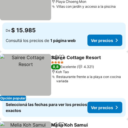
Playa Choeng Mon
Villas con jardín y acceso a la piscina
Ver p
$ 15.985
De
Consultá los precios de
1 página web
Ver precios
Sairee Cottage Resort
Compartir
Añadir a favoritos
Ver 
4 Estrellas
8,8
Excelente
4.321
Koh Tao
Restaurante frente a la playa con cocina
variada
Opción popular
Seleccioná las fechas para ver los precios
Ver precios
exactos
Melia Koh Samui
Compartir
Añadir a favoritos