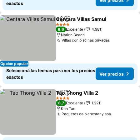
Ver precios
exactos
Centara Villas Samui
Compartir
Añadir a favoritos
Ver p
4 Estrellas
8,6
Excelente
4.981
Natien Beach
Villas con piscinas privadas
Ver precios
Opción popular
Seleccioná las fechas para ver los precios
Ver precios
exactos
Tao Thong Villa 2
Compartir
Añadir a favoritos
Ver preci
4 Estrellas
8,7
Excelente
1.221
Koh Tao
Paquetes de bienestar y spa
Ver precios