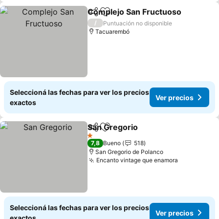
Complejo San Fructuoso
Compartir
Añadir a favoritos
V
/
Puntuación no disponible
Tacuarembó
Seleccioná las fechas para ver los precios
Ver precios
exactos
San Gregorio
Compartir
Añadir a favoritos
Ver precios
1 Estrellas
7,8
Bueno
518
San Gregorio de Polanco
Encanto vintage que enamora
Ver precio
Seleccioná las fechas para ver los precios
Ver precios
exactos