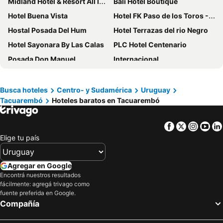
Midland Hotel & Resort All Inclusive
Bali Hotel Boutique
Hotel Buena Vista
Hotel FK Paso de los Toros - Hotel Boutique
Hostal Posada Del Hum
Hotel Terrazas del rio Negro
Hotel Sayonara By Las Calas
PLC Hotel Centenario
Posada Don Manuel
Internacional
Busca hoteles
Centro- y Sudamérica
Uruguay
Tacuarembó
Hoteles baratos en Tacuarembó
Facebook
Twitter
Insta
Yo
Elige tu país
Agregar en Google
Encontrá nuestros resultados
fácilmente: agregá trivago como
fuente preferida en Google.
Compañía