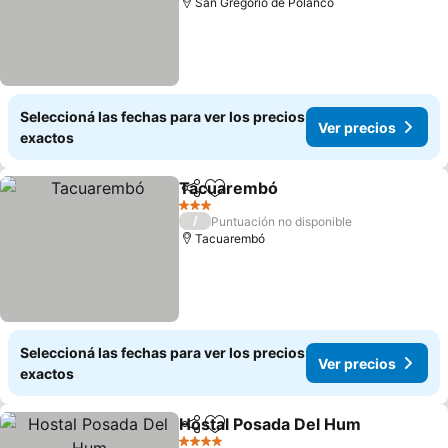
San Gregorio de Polanco
Seleccioná las fechas para ver los precios
Ver precios
exactos
Tacuarembó
Compartir
Añadir a favoritos
Ver precios
3 Estrellas
/
Puntuación no disponible
Tacuarembó
Seleccioná las fechas para ver los precios
Ver precios
exactos
Hostal Posada Del Hum
Compartir
Añadir a favoritos
Ver