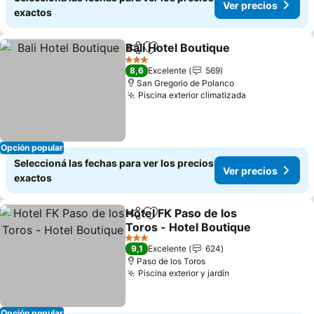
Ver precios
exactos
Bali Hotel Boutique
Compartir
Añadir a favoritos
Ver pre
3 Estrellas
8,6
Excelente
569
San Gregorio de Polanco
Piscina exterior climatizada
Ver precios
Opción popular
Seleccioná las fechas para ver los precios
Ver precios
exactos
Hotel FK Paso de los
Compartir
Añadir a favoritos
Toros - Hotel Boutique
Ver precios
3 Estrellas
9,1
Excelente
624
Paso de los Toros
Piscina exterior y jardín
Ver precios
Opción popular