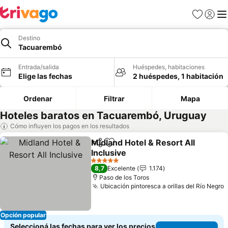
Favoritos
Iniciar 
Me
Destino
Tacuarembó
Entrada/salida
Huéspedes, habitaciones
Elige las fechas
2 huéspedes, 1 habitación
Ordenar
Filtrar
Mapa
Hoteles baratos en Tacuarembó, Uruguay
Cómo influyen los pagos en los resultados
Midland Hotel & Resort All
Compartir
Añadir a favoritos
Inclusive
Ver precios
5 Estrellas
8,7
Excelente
1.174
Paso de los Toros
Ubicación pintoresca a orillas del Río Negro
V
Opción popular
Seleccioná las fechas para ver los precios