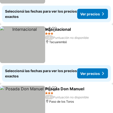
Seleccioná las fechas para ver los precios
Ver precios
exactos
Internacional
Compartir
Añadir a favoritos
Ver precios
3 Estrellas
/
Puntuación no disponible
Tacuarembó
Seleccioná las fechas para ver los precios
Ver precios
exactos
Posada Don Manuel
Compartir
Añadir a favoritos
Ver pr
3 Estrellas
/
Puntuación no disponible
Paso de los Toros