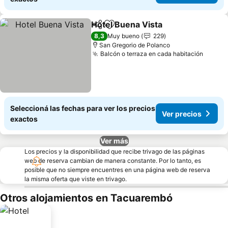
Hotel Buena Vista
Compartir
Añadir a favoritos
Ver prec
8,3
Muy bueno
229
San Gregorio de Polanco
Balcón o terraza en cada habitación
Ver pr
Seleccioná las fechas para ver los precios
Ver precios
exactos
Ver más
Los precios y la disponibilidad que recibe trivago de las páginas
web de reserva cambian de manera constante. Por lo tanto, es
posible que no siempre encuentres en una página web de reserva
la misma oferta que viste en trivago.
Otros alojamientos en Tacuarembó