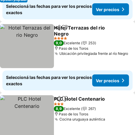
Seleccioná las fechas para ver los precios
Ver precios
exactos
Hotel Terrazas del rio
Compartir
Añadir a favoritos
Negro
Ver precios
4 Estrellas
9,0
Excelente
253
Paso de los Toros
Ubicación privilegiada frente al río Negro
Ver
Seleccioná las fechas para ver los precios
Ver precios
exactos
PLC Hotel Centenario
Compartir
Añadir a favoritos
Ver 
3 Estrellas
8,9
Excelente
267
Paso de los Toros
Cocina uruguaya auténtica
Ver precios