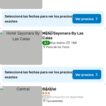
Seleccioná las fechas para ver los precios
Ver precios
exactos
Hotel Sayonara By Las
Compartir
Añadir a favoritos
Calas
Ver precios
8,1
Muy bueno
188
Paso de los Toros
Seleccioná las fechas para ver los precios
Ver precios
exactos
Central
Compartir
Añadir a favoritos
Ver precios
3 Estrellas
/
Puntuación no disponible
Tacuarembó