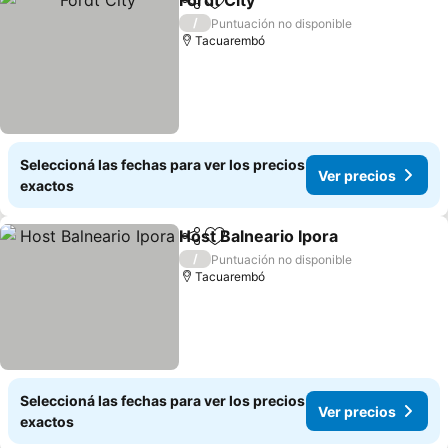
Fordt City
Compartir
Añadir a favoritos
Ver precios
/
Puntuación no disponible
Tacuarembó
Seleccioná las fechas para ver los precios
Ver precios
exactos
Host Balneario Ipora
Compartir
Añadir a favoritos
Ver p
/
Puntuación no disponible
Tacuarembó
Seleccioná las fechas para ver los precios
Ver precios
exactos