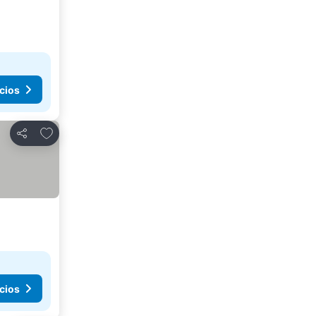
cios
Añadir a favoritos
Compartir
cios