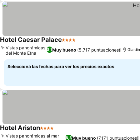
Hotel Caesar Palace
4 Estrellas
Vistas panorámicas
Muy bueno
(5.717 puntuaciones)
8,1
Giardi
del Monte Etna
Seleccioná las fechas para ver los precios exactos
Hotel Ariston
4 Estrellas
Vistas panorámicas al mar
Muy bueno
(7.171 puntuaciones)
8,3