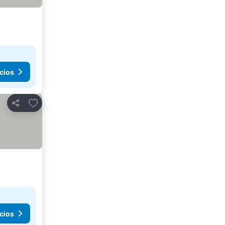
cios
Añadir a favoritos
Compartir
cios