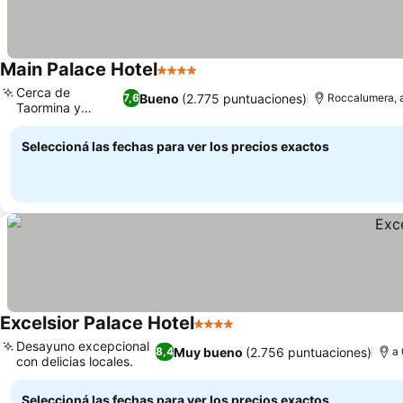
Main Palace Hotel
4 Estrellas
Cerca de
Bueno
(2.775 puntuaciones)
7,6
Roccalumera, a
Taormina y
Messina
Seleccioná las fechas para ver los precios exactos
Excelsior Palace Hotel
4 Estrellas
Desayuno excepcional
Muy bueno
(2.756 puntuaciones)
8,4
a 
con delicias locales.
Seleccioná las fechas para ver los precios exactos