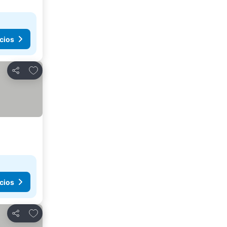
cios
Añadir a favoritos
Compartir
cios
Añadir a favoritos
Compartir