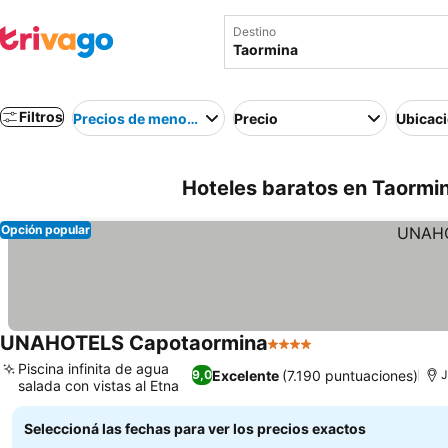
Destino
Filtros
Precios de menor a mayor
Precio
Ubicac
Hoteles baratos en Taormina
Opción popular
UNAHOTELS Capotaormina
4 Estrellas
Piscina infinita de agua
Excelente
(7.190 puntuaciones)
9,0
J
salada con vistas al Etna
Seleccioná las fechas para ver los precios exactos