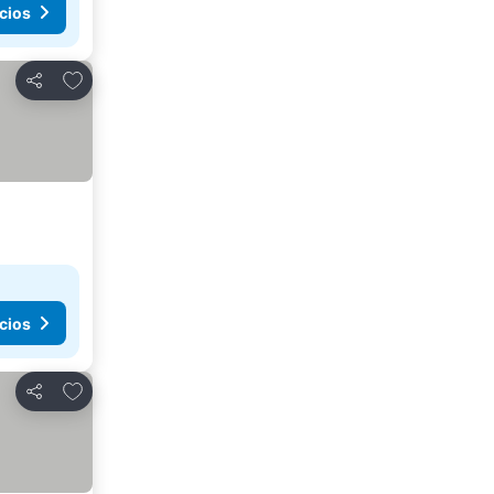
cios
Añadir a favoritos
Compartir
cios
Añadir a favoritos
Compartir