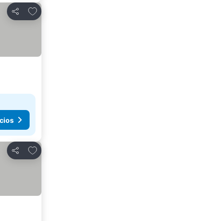
Añadir a favoritos
Compartir
cios
Añadir a favoritos
Compartir