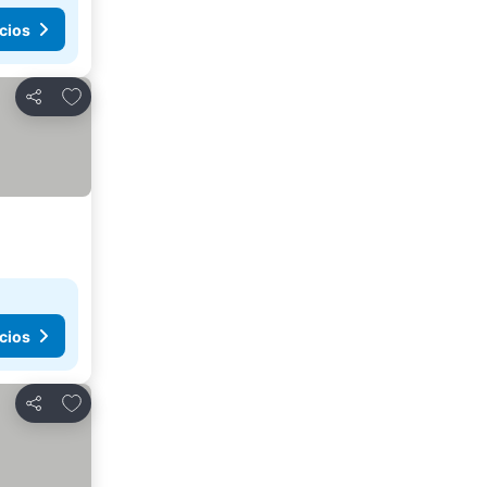
cios
Añadir a favoritos
Compartir
cios
Añadir a favoritos
Compartir