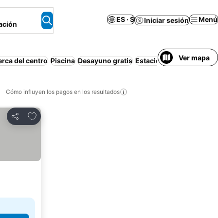
ES · $
Menú
Iniciar sesión
ación
Ver mapa
rca del centro
Piscina
Desayuno gratis
Estacionamiento
Playa
Cómo influyen los pagos en los resultados
Añadir a favoritos
Compartir