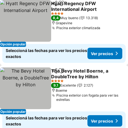
Hyatt Regency DFW
Compartir
Añadir a favoritos
International Airport
4 Estrellas
8,4
Muy bueno
13.318
Grapevine
Piscina exterior climatizada
Opción popular
Seleccioná las fechas para ver los precios
Ver precios
exactos
The Bevy Hotel Boerne, a
Compartir
Añadir a favoritos
DoubleTree by Hilton
4 Estrellas
9,1
Excelente
2.127
Boerne
Piscina exterior con fogata para ver las
estrellas
Opción popular
Seleccioná las fechas para ver los precios
Ver precios
exactos