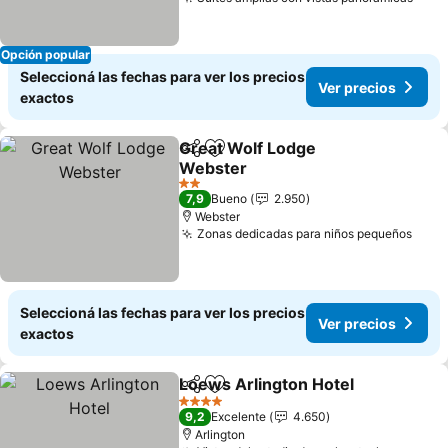
Opción popular
Seleccioná las fechas para ver los precios
Ver precios
exactos
Great Wolf Lodge
Compartir
Añadir a favoritos
Webster
2 Estrellas
7,9
Bueno
2.950
Webster
Zonas dedicadas para niños pequeños
Seleccioná las fechas para ver los precios
Ver precios
exactos
Loews Arlington Hotel
Compartir
Añadir a favoritos
4 Estrellas
9,2
Excelente
4.650
Arlington