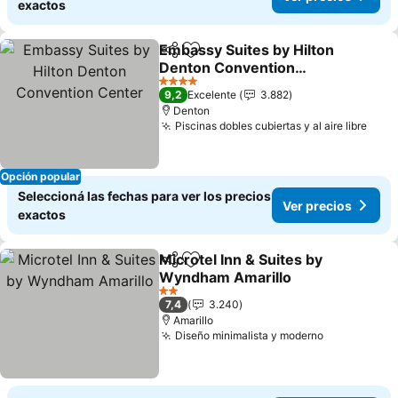
exactos
Embassy Suites by Hilton
Compartir
Añadir a favoritos
Denton Convention
Center
4 Estrellas
9,2
Excelente
3.882
Denton
Piscinas dobles cubiertas y al aire libre
Opción popular
Seleccioná las fechas para ver los precios
Ver precios
exactos
Microtel Inn & Suites by
Compartir
Añadir a favoritos
Wyndham Amarillo
2 Estrellas
7,4
3.240
Amarillo
Diseño minimalista y moderno