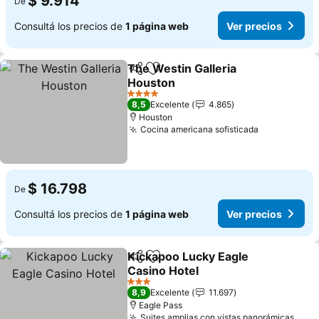
$ 9.914
De
Consultá los precios de
1 página web
Ver precios
The Westin Galleria
Compartir
Añadir a favoritos
Houston
4 Estrellas
8,5
Excelente
4.865
Houston
Cocina americana sofisticada
$ 16.798
De
Consultá los precios de
1 página web
Ver precios
Kickapoo Lucky Eagle
Compartir
Añadir a favoritos
Casino Hotel
3 Estrellas
8,9
Excelente
11.697
Eagle Pass
Suites amplias con vistas panorámicas