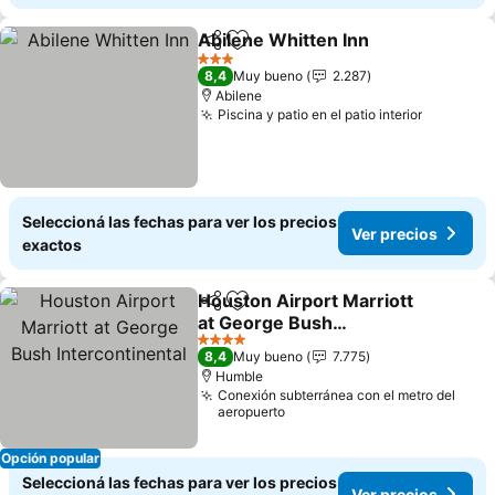
Abilene Whitten Inn
Compartir
Añadir a favoritos
3 Estrellas
8,4
Muy bueno
2.287
Abilene
Piscina y patio en el patio interior
Seleccioná las fechas para ver los precios
Ver precios
exactos
Houston Airport Marriott
Compartir
Añadir a favoritos
at George Bush
Intercontinental
4 Estrellas
8,4
Muy bueno
7.775
Humble
Conexión subterránea con el metro del
aeropuerto
Opción popular
Seleccioná las fechas para ver los precios
Ver precios