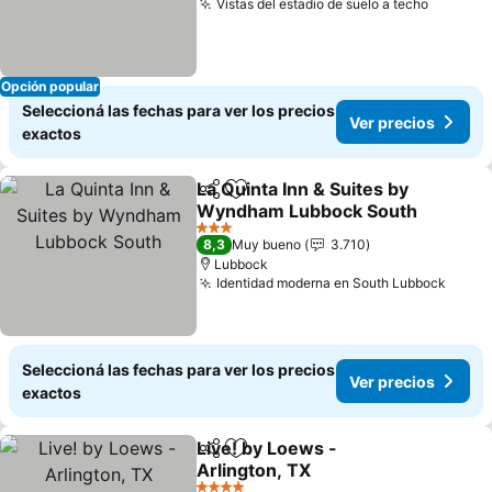
Vistas del estadio de suelo a techo
Opción popular
Seleccioná las fechas para ver los precios
Ver precios
exactos
La Quinta Inn & Suites by
Compartir
Añadir a favoritos
Wyndham Lubbock South
3 Estrellas
8,3
Muy bueno
3.710
Lubbock
Identidad moderna en South Lubbock
Seleccioná las fechas para ver los precios
Ver precios
exactos
Live! by Loews -
Compartir
Añadir a favoritos
Arlington, TX