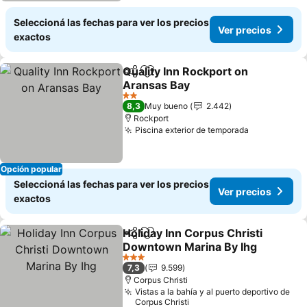
Seleccioná las fechas para ver los precios
Ver precios
exactos
Quality Inn Rockport on
Compartir
Añadir a favoritos
Aransas Bay
2 Estrellas
8,3
Muy bueno
2.442
Rockport
Piscina exterior de temporada
Opción popular
Seleccioná las fechas para ver los precios
Ver precios
exactos
Holiday Inn Corpus Christi
Compartir
Añadir a favoritos
Downtown Marina By Ihg
3 Estrellas
7,3
9.599
Corpus Christi
Vistas a la bahía y al puerto deportivo de
Corpus Christi