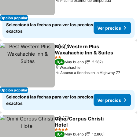
Piscina exterior de temporada
Opción popular
Seleccioná las fechas para ver los precios
Ver precios
exactos
Best Western Plus
Compartir
Añadir a favoritos
Waxahachie Inn & Suites
2 Estrellas
8,4
Muy bueno
2.282
Waxahachie
Acceso a tiendas en la Highway 77
Opción popular
Seleccioná las fechas para ver los precios
Ver precios
exactos
Omni Corpus Christi
Compartir
Añadir a favoritos
Hotel
4 Estrellas
8,4
Muy bueno
12.866