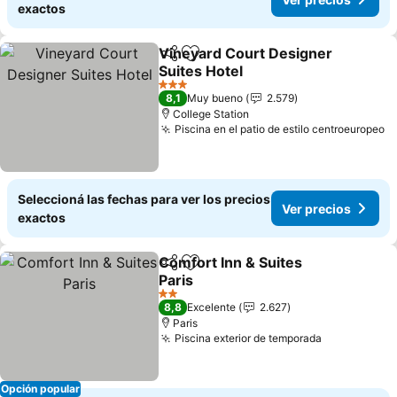
exactos
Vineyard Court Designer
Compartir
Añadir a favoritos
Suites Hotel
3 Estrellas
8,1
Muy bueno
2.579
College Station
Piscina en el patio de estilo centroeuropeo
Seleccioná las fechas para ver los precios
Ver precios
exactos
Comfort Inn & Suites
Compartir
Añadir a favoritos
Paris
2 Estrellas
8,8
Excelente
2.627
Paris
Piscina exterior de temporada
Opción popular