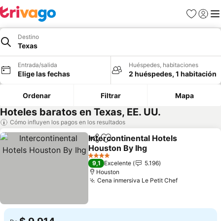
Favoritos
Iniciar 
Me
Destino
Texas
Entrada/salida
Huéspedes, habitaciones
Elige las fechas
2 huéspedes, 1 habitación
Ordenar
Filtrar
Mapa
Hoteles baratos en Texas, EE. UU.
Cómo influyen los pagos en los resultados
Intercontinental Hotels
Compartir
Añadir a favoritos
Houston By Ihg
4 Estrellas
9,1
Excelente
5.196
Houston
Cena inmersiva Le Petit Chef