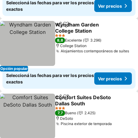
Seleccioná las fechas para ver los precios
Ver precios
exactos
Wyndham Garden
Compartir
Añadir a favoritos
College Station
3 Estrellas
8,8
Excelente
3.296
College Station
Alojamientos contemporáneos de suites
Opción popular
Seleccioná las fechas para ver los precios
Ver precios
exactos
Comfort Suites DeSoto
Compartir
Añadir a favoritos
Dallas South
3 Estrellas
7,7
Bueno
2.425
DeSoto
Piscina exterior de temporada