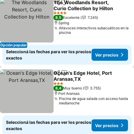
The Woodlands Resort,
Compartir
Añadir a favoritos
Curio Collection by Hilton
4 Estrellas
8,5
Excelente
7.245
Spring
Altavoces interactivos subacuáticos en la
piscina
Opción popular
Seleccioná las fechas para ver los precios
Ver precios
exactos
Ocean's Edge Hotel, Port
Compartir
Añadir a favoritos
Aransas,TX
3 Estrellas
8,4
Muy bueno
3.755
Port Aransas
Piscina de agua salada con acceso hasta
medianoche
Seleccioná las fechas para ver los precios
Ver precios
exactos