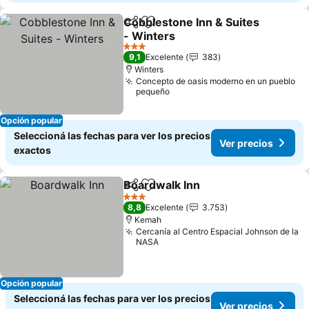
Cobblestone Inn & Suites
Compartir
Añadir a favoritos
- Winters
3 Estrellas
9,1
Excelente
383
Winters
Concepto de oasis moderno en un pueblo
pequeño
Opción popular
Seleccioná las fechas para ver los precios
Ver precios
exactos
Boardwalk Inn
Compartir
Añadir a favoritos
3 Estrellas
8,8
Excelente
3.753
Kemah
Cercanía al Centro Espacial Johnson de la
NASA
Opción popular
Seleccioná las fechas para ver los precios
Ver precios