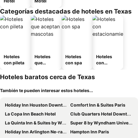
Hotel
Motel
Categorías destacadas de hoteles en Texas
Hoteles
Hoteles
Hoteles
Hoteles
con pileta
que
con spa
con
aceptan
estaciona
mascotas
miento
Hoteles baratos cerca de Texas
También te pueden interesar estos hoteles...
Holiday Inn Houston Downtown By Ihg
Comfort Inn & Suites Paris
La Copa Inn Beach Hotel
Club Quarters Hotel Downtown, Houston
La Quinta Inn & Suites by Wyndham Paris
Super 8 by Wyndham Universal City
Holiday Inn Arlington Ne-rangers Ballpark By Ihg
Hampton Inn Paris