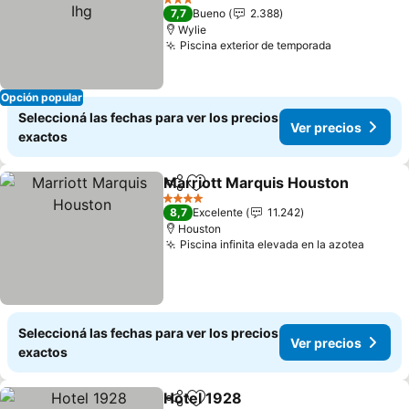
3 Estrellas
7,7
Bueno
2.388
Wylie
Piscina exterior de temporada
Opción popular
Seleccioná las fechas para ver los precios
Ver precios
exactos
Marriott Marquis Houston
Compartir
Añadir a favoritos
4 Estrellas
8,7
Excelente
11.242
Houston
Piscina infinita elevada en la azotea
Seleccioná las fechas para ver los precios
Ver precios
exactos
Hotel 1928
Compartir
Añadir a favoritos