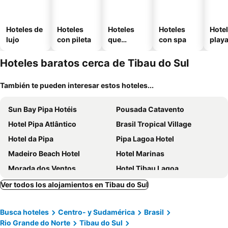
Hoteles de
Hoteles
Hoteles
Hoteles
Hotel
lujo
con pileta
que
con spa
play
aceptan
mascotas
Hoteles baratos cerca de Tibau do Sul
También te pueden interesar estos hoteles...
Sun Bay Pipa Hotéis
Pousada Catavento
Hotel Pipa Atlântico
Brasil Tropical Village
Hotel da Pipa
Pipa Lagoa Hotel
Madeiro Beach Hotel
Hotel Marinas
Morada dos Ventos
Hotel Tibau Lagoa
Recanto da Mata Pipa
Pipa Mar Hotel
Ver todos los alojamientos en Tibau do Sul
Sombra e Água Fresca Floresta
Pousada Praia do Amor
Busca hoteles
Centro- y Sudamérica
Brasil
Bupitanga Hotel
Ile De Pipa Resort
Rio Grande do Norte
Tibau do Sul
Pousada da Ladeira
Serhs Villas Da Pipa Hotel