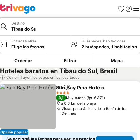
Favoritos
Iniciar 
Me
Destino
Tibau do Sul
Entrada/salida
Huéspedes, habitaciones
Elige las fechas
2 huéspedes, 1 habitación
Ordenar
Filtrar
Mapa
Hoteles baratos en Tibau do Sul, Brasil
Cómo influyen los pagos en los resultados
Sun Bay Pipa Hotéis
Compartir
Añadir a favoritos
4 Estrellas
8,1
Muy bueno
6.371
a 0.3 km de la playa
Vistas panorámicas de la Bahía de los
Delfines
Opción popular
Seleccioná las fechas para ver los precios