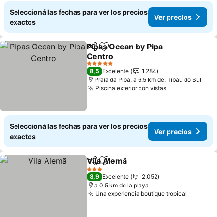
Seleccioná las fechas para ver los precios
Ver precios
exactos
Pipas Ocean by Pipa
Compartir
Añadir a favoritos
Centro
5 Estrellas
8,5
Excelente
1.284
Praia da Pipa, a 6.5 km de: Tibau do Sul
Piscina exterior con vistas
Seleccioná las fechas para ver los precios
Ver precios
exactos
Vila Alemã
Compartir
Añadir a favoritos
3 Estrellas
8,9
Excelente
2.052
a 0.5 km de la playa
Una experiencia boutique tropical