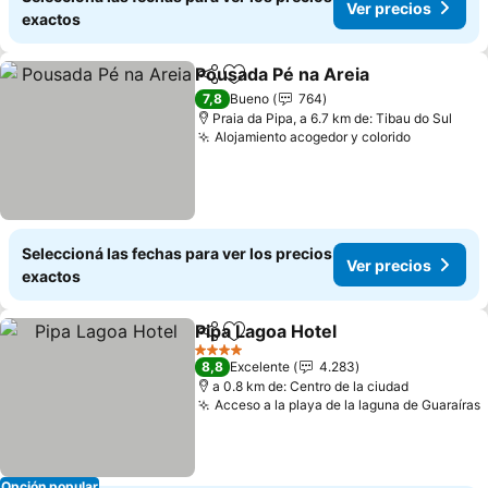
Ver precios
exactos
Pousada Pé na Areia
Compartir
Añadir a favoritos
7,8
Bueno
764
Praia da Pipa, a 6.7 km de: Tibau do Sul
Alojamiento acogedor y colorido
Seleccioná las fechas para ver los precios
Ver precios
exactos
Pipa Lagoa Hotel
Compartir
Añadir a favoritos
4 Estrellas
8,8
Excelente
4.283
a 0.8 km de: Centro de la ciudad
Acceso a la playa de la laguna de Guaraíras
Opción popular