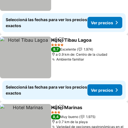
Seleccioná las fechas para ver los precios
Ver precios
exactos
Hotel Tibau Lagoa
Compartir
Añadir a favoritos
4 Estrellas
8,7
Excelente
1.974
a 0.9 km de: Centro de la ciudad
Ambiente familiar
Seleccioná las fechas para ver los precios
Ver precios
exactos
Hotel Marinas
Compartir
Añadir a favoritos
3 Estrellas
8,4
Muy bueno
1.975
a 0.7 km de la playa
Variedad de opciones gastronómicas en el