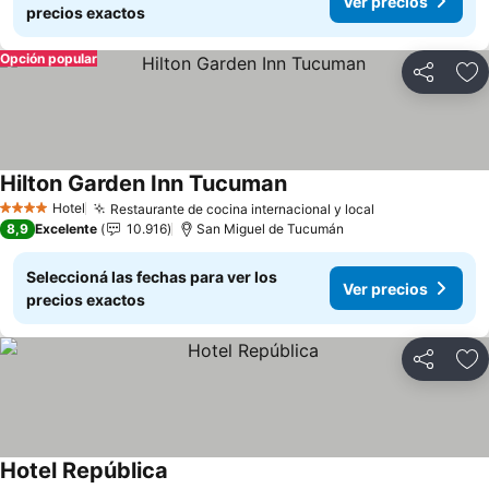
Ver precios
precios exactos
Opción popular
Compartir
Añ
Hilton Garden Inn Tucuman
Ver precios
Hotel
Restaurante de cocina internacional y local
Ver precios
4 Estrellas
8,9
Excelente
10.916
San Miguel de Tucumán
Seleccioná las fechas para ver los
Ver precios
precios exactos
Compartir
Añ
Hotel República
Ver precios