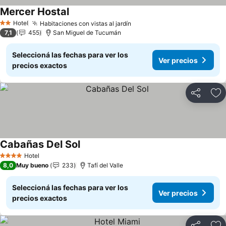
Mercer Hostal
Ver precios
Hotel
Habitaciones con vistas al jardín
Ver precios
2 Estrellas
7,1
455
San Miguel de Tucumán
Seleccioná las fechas para ver los
Ver precios
precios exactos
Compartir
Añ
Cabañas Del Sol
Ver precios
Hotel
4 Estrellas
8,0
Muy bueno
233
Tafí del Valle
Seleccioná las fechas para ver los
Ver precios
precios exactos