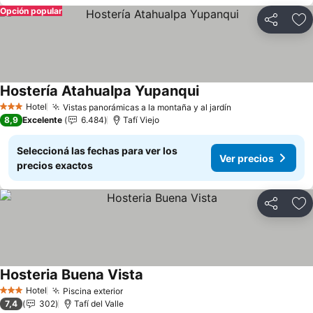
Opción popular
Compartir
Añ
Hostería Atahualpa Yupanqui
Ver precios
Hotel
Vistas panorámicas a la montaña y al jardín
Ver precios
3 Estrellas
8,9
Excelente
6.484
Tafí Viejo
Seleccioná las fechas para ver los
Ver precios
precios exactos
Compartir
Añ
Hosteria Buena Vista
Ver precios
Hotel
Piscina exterior
Ver precios
3 Estrellas
7,4
302
Tafí del Valle