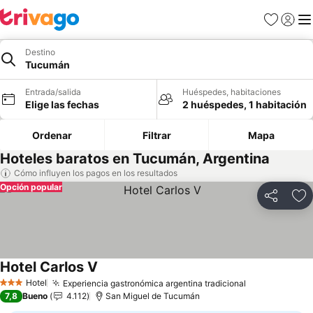
Favoritos
Iniciar 
Me
Destino
Tucumán
Entrada/salida
Huéspedes, habitaciones
Elige las fechas
2 huéspedes, 1 habitación
Ordenar
Filtrar
Mapa
Hoteles baratos en Tucumán, Argentina
Cómo influyen los pagos en los resultados
Opción popular
Compartir
Añ
Hotel Carlos V
Ver precios
Hotel
Experiencia gastronómica argentina tradicional
Ver precios
3 Estrellas
7,8
Bueno
4.112
San Miguel de Tucumán