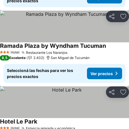
precios exactos
Compartir
Añ
Ramada Plaza by Wyndham Tucuman
Ver precio
Hotel
Restaurante Los Naranjos
Ver precios
3 Estrellas
8,5
Excelente
2.402
San Miguel de Tucumán
Seleccioná las fechas para ver los
Ver precios
precios exactos
Compartir
Añ
Hotel Le Park
Ver precios
Hotel
Estancia relajada y económica