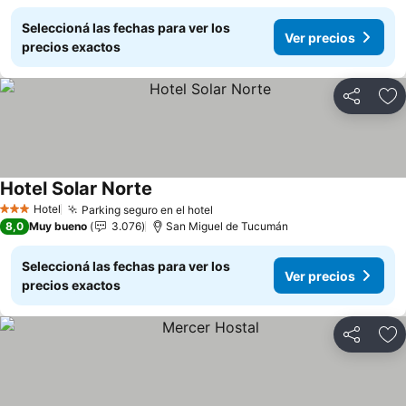
Seleccioná las fechas para ver los
Ver precios
precios exactos
Compartir
Añ
Hotel Solar Norte
Ver precios
Hotel
Parking seguro en el hotel
Ver precios
3 Estrellas
8,0
Muy bueno
3.076
San Miguel de Tucumán
Seleccioná las fechas para ver los
Ver precios
precios exactos
Compartir
Añ