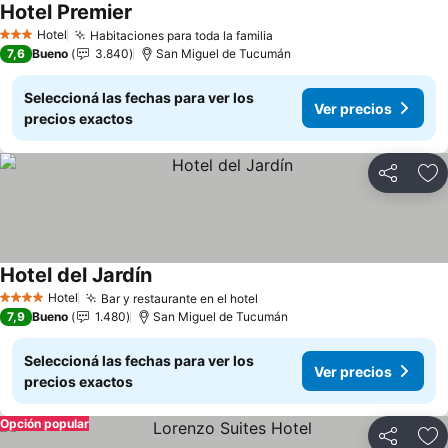
Hotel Premier
Ver precios
Hotel
Habitaciones para toda la familia
Ver precios
3 Estrellas
7,6
Bueno
3.840
San Miguel de Tucumán
Seleccioná las fechas para ver los
Ver precios
precios exactos
Compartir
Añ
Hotel del Jardín
Ver precios
Hotel
Bar y restaurante en el hotel
Ver precios
4 Estrellas
7,9
Bueno
1.480
San Miguel de Tucumán
Seleccioná las fechas para ver los
Ver precios
precios exactos
Opción popular
Compartir
Añ