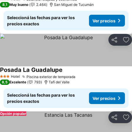
Ver precios
3 Estrellas
8,1
Muy bueno
2.464
San Miguel de Tucumán
Seleccioná las fechas para ver los
Ver precios
precios exactos
Compartir
Añ
Posada La Guadalupe
Ver precios
Hotel
Piscina exterior de temporada
Ver precios
3 Estrellas
8,5
Excelente
793
Tafí del Valle
Seleccioná las fechas para ver los
Ver precios
precios exactos
Opción popular
Compartir
Añ