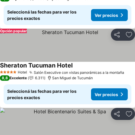
Seleccioná las fechas para ver los
Ver precios
precios exactos
Opción popular
Compartir
Añ
Sheraton Tucuman Hotel
Ver precios
Hotel
Salón Executive con vistas panorámicas a la montaña
Ver 
5 Estrellas
8,8
Excelente
6.311
San Miguel de Tucumán
Seleccioná las fechas para ver los
Ver precios
precios exactos
Compartir
Añ