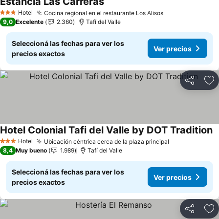
Estancia Las Carreras
Ver precios
Hotel
Cocina regional en el restaurante Los Alisos
Ver precios
3 Estrellas
9,0
Excelente
2.360
Tafí del Valle
Seleccioná las fechas para ver los
Ver precios
precios exactos
Compartir
Añ
Hotel Colonial Tafi del Valle by DOT Tradition
V
Hotel
Ubicación céntrica cerca de la plaza principal
Ver precios
3 Estrellas
8,4
Muy bueno
1.989
Tafí del Valle
Seleccioná las fechas para ver los
Ver precios
precios exactos
Compartir
Añ