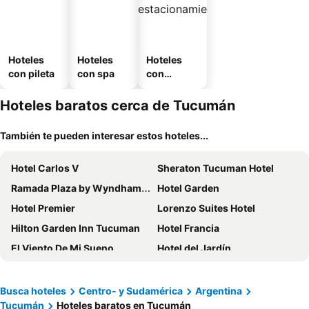
Hoteles
Hoteles
Hoteles
con pileta
con spa
con
estaciona
miento
Hoteles baratos cerca de Tucumán
También te pueden interesar estos hoteles...
Hotel Carlos V
Sheraton Tucuman Hotel
Ramada Plaza by Wyndham Tucuman
Hotel Garden
Hotel Premier
Lorenzo Suites Hotel
Hilton Garden Inn Tucuman
Hotel Francia
El Viento De Mi Sueno
Hotel del Jardín
Hotel Tafi
Howard Johnson by Wyndham Yerba Buena
Hotel Catalinas Tucuman
Sol San Javier
Busca hoteles
Centro- y Sudamérica
Argentina
Tucumán
Hoteles baratos en Tucumán
Hotel Metropol
LG Golden Suites