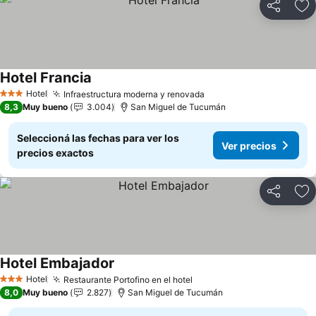
Compartir
Añ
Hotel Francia
Ver precios
Hotel
Infraestructura moderna y renovada
Ver precios
3 Estrellas
8,3
Muy bueno
3.004
San Miguel de Tucumán
Seleccioná las fechas para ver los
Ver precios
precios exactos
Compartir
Añ
Hotel Embajador
Ver precios
Hotel
Restaurante Portofino en el hotel
Ver precios
3 Estrellas
8,0
Muy bueno
2.827
San Miguel de Tucumán