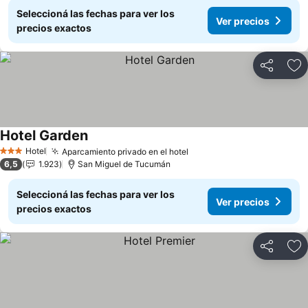
Seleccioná las fechas para ver los
Ver precios
precios exactos
Compartir
Añ
Hotel Garden
Ver precios
Hotel
Aparcamiento privado en el hotel
Ver precios
3 Estrellas
6,5
1.923
San Miguel de Tucumán
Seleccioná las fechas para ver los
Ver precios
precios exactos
Compartir
Añ