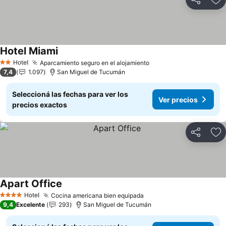
Compartir
Añ
Hotel Miami
Ver precios
Hotel
Aparcamiento seguro en el alojamiento
Ver precios
2 Estrellas
7,4
1.097
San Miguel de Tucumán
Seleccioná las fechas para ver los
Ver precios
precios exactos
Compartir
Añ
Apart Office
Ver precios
Hotel
Cocina americana bien equipada
Ver precios
4 Estrellas
9,4
Excelente
293
San Miguel de Tucumán