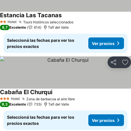
Estancia Las Tacanas
Ver precios
Hotel
Tours históricos seleccionados
Ver precios
2 Estrellas
8,7
Excelente
614
Tafí del Valle
Seleccioná las fechas para ver los
Ver precios
precios exactos
Compartir
Añ
Cabaña El Churqui
Ver precios
Hotel
Zona de barbacoa al aire libre
Ver precios
3 Estrellas
9,3
Excelente
735
Tafí del Valle
Seleccioná las fechas para ver los
Ver precios
precios exactos