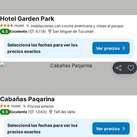
Hotel Garden Park
Ver precios
Hotel
Habitaciones con cocina americana y vistas al parque
Ver p
4 Estrellas
8,5
Excelente
4.118
San Miguel de Tucumán
Seleccioná las fechas para ver los
Ver precios
precios exactos
Compartir
Añ
Cabañas Paqarina
Ver precios
Hotel
Piscina exterior
Ver precios
3 Estrellas
9,5
Excelente
1.043
Tafí del Valle
Seleccioná las fechas para ver los
Ver precios
precios exactos