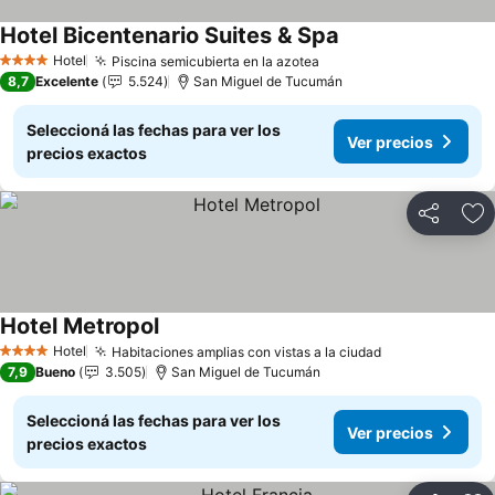
Hotel Bicentenario Suites & Spa
Ver precios
Hotel
Piscina semicubierta en la azotea
Ver precios
4 Estrellas
8,7
Excelente
5.524
San Miguel de Tucumán
Seleccioná las fechas para ver los
Ver precios
precios exactos
Compartir
Añ
Hotel Metropol
Ver precios
Hotel
Habitaciones amplias con vistas a la ciudad
Ver precios
4 Estrellas
7,9
Bueno
3.505
San Miguel de Tucumán
Seleccioná las fechas para ver los
Ver precios
precios exactos