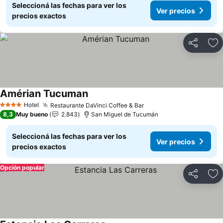
Seleccioná las fechas para ver los
Ver precios
precios exactos
Compartir
Añ
Amérian Tucuman
Ver precios
Hotel
Restaurante DaVinci Coffee & Bar
Ver precios
4 Estrellas
8,3
Muy bueno
2.843
San Miguel de Tucumán
Seleccioná las fechas para ver los
Ver precios
precios exactos
Opción popular
Compartir
Añ