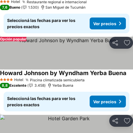
Hotel
Restaurante regional e internacional
Ver precios
3 Estrellas
7,6
Bueno
1.530
San Miguel de Tucumán
Seleccioná las fechas para ver los
Ver precios
precios exactos
Opción popular
Compartir
Añ
Howard Johnson by Wyndham Yerba Buena
Ve
Hotel
Piscina climatizada semicubierta
Ver precios
4 Estrellas
8,8
Excelente
3.458
Yerba Buena
Seleccioná las fechas para ver los
Ver precios
precios exactos
Compartir
Añ