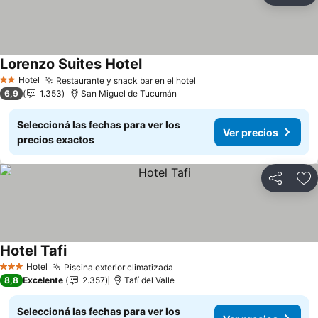
Lorenzo Suites Hotel
Ver precios
Hotel
Restaurante y snack bar en el hotel
Ver precios
2 Estrellas
6,9
1.353
San Miguel de Tucumán
Seleccioná las fechas para ver los
Ver precios
precios exactos
Compartir
Añ
Hotel Tafi
Ver precios
Hotel
Piscina exterior climatizada
Ver precios
3 Estrellas
8,8
Excelente
2.357
Tafí del Valle
Seleccioná las fechas para ver los