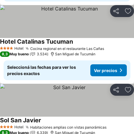
Compartir
Añ
Hotel Catalinas Tucuman
Ver precios
Hotel
Cocina regional en el restaurante Las Cañas
Ver precios
4 Estrellas
8,3
Muy bueno
3.534
San Miguel de Tucumán
Seleccioná las fechas para ver los
Ver precios
precios exactos
Compartir
Añ
Sol San Javier
Ver precios
Hotel
Habitaciones amplias con vistas panorámicas
Ver precios
4 Estrellas
8,3
Muy bueno
6.339
San Miguel de Tucumán