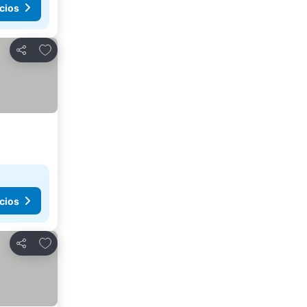
cios
Añadir a favoritos
Compartir
cios
Añadir a favoritos
Compartir