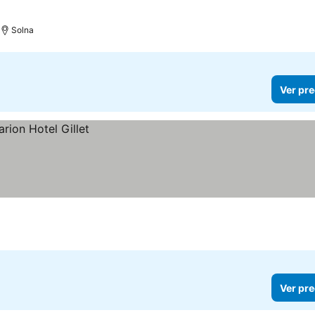
Solna
Ver pre
Ver pre