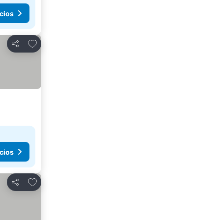
cios
Añadir a favoritos
Compartir
cios
Añadir a favoritos
Compartir