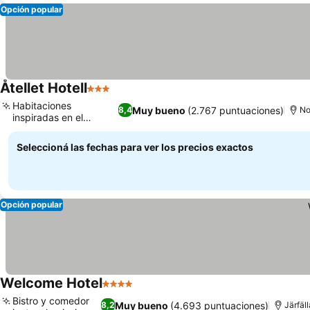
Opción popular
Åtellet Hotell
3 Estrellas
Habitaciones
Muy bueno
(2.767 puntuaciones)
8,4
No
inspiradas en el
archipiélago
Seleccioná las fechas para ver los precios exactos
Opción popular
Welcome Hotel
4 Estrellas
Bistro y comedor
Muy bueno
(4.693 puntuaciones)
8,2
Järfäll