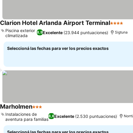
Clarion Hotel Arlanda Airport Terminal
4 Estrella
Piscina exterior
Excelente
(23.944 puntuaciones)
8,9
Sigtuna
climatizada
Seleccioná las fechas para ver los precios exactos
Marholmen
3 Estrellas
Instalaciones de
Excelente
(2.530 puntuaciones)
8,6
Norrt
aventura para familias
Seleccioná las fechas para ver los precios exactos