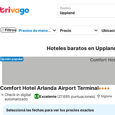
Destino
Filtros
Precios de menor a mayor
Precio
Ubicac
Hoteles baratos en Upplan
Opción popular
Comfort Hotel Arlanda Airport Terminal
4 Estrell
Check-in digital
Excelente
(27.695 puntuaciones)
8,8
Sigtuna
automatizado
Seleccioná las fechas para ver los precios exactos