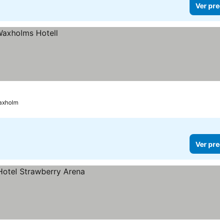
Ver pre
axholm
Ver pre