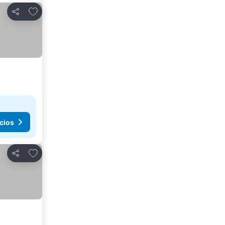
Añadir a favoritos
Compartir
cios
Añadir a favoritos
Compartir