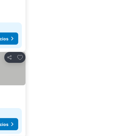
cios
Añadir a favoritos
Compartir
cios