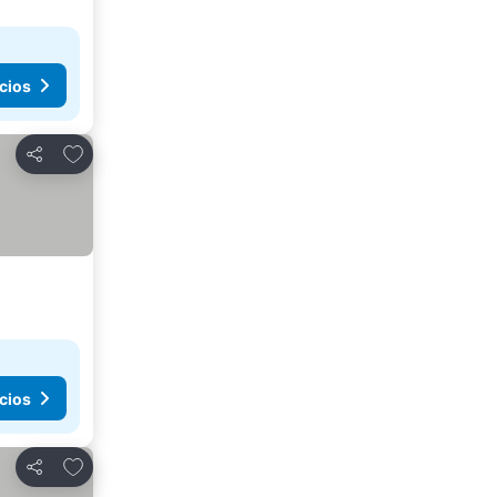
cios
Añadir a favoritos
Compartir
cios
Añadir a favoritos
Compartir