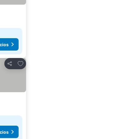
cios
Añadir a favoritos
Compartir
cios