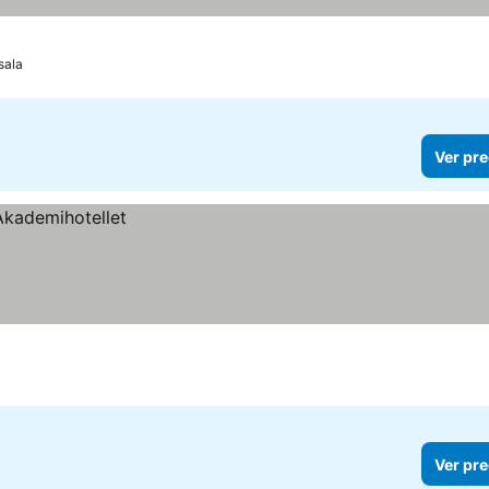
sala
Ver pre
Ver pre