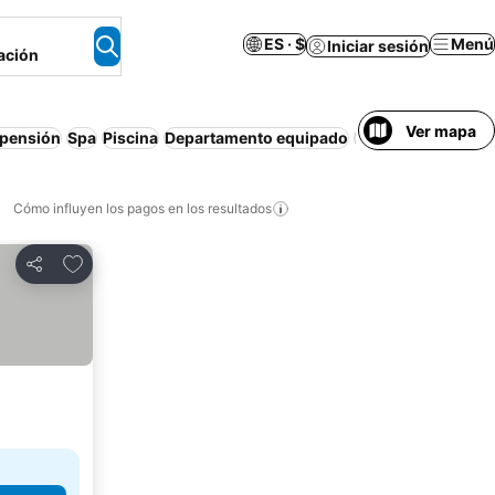
ES · $
Menú
Iniciar sesión
ación
Ver mapa
 pensión
Spa
Piscina
Departamento equipado
Estacionamiento
Cómo influyen los pagos en los resultados
Añadir a favoritos
Compartir