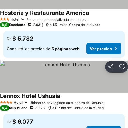
Hosteria y Restaurante America
Hotel
Restaurante especializado en centolla
3 Estrellas
8,8
Excelente
2.931
a 1.5 km de: Centro de la ciudad
$ 5.732
De
Consultá los precios de
5 páginas web
Ver precios
Compartir
Añ
Lennox Hotel Ushuaia
Hotel
Ubicación privilegiada en el centro de Ushuaia
4 Estrellas
8,4
Muy bueno
3.328
a 0.7 km de: Centro de la ciudad
$ 6.077
De