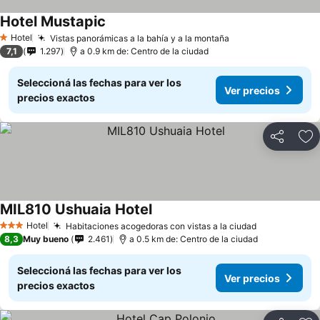
Hotel Mustapic
Hotel
Vistas panorámicas a la bahía y a la montaña
1 Estrellas
7,1
1.297
a 0.9 km de: Centro de la ciudad
Seleccioná las fechas para ver los
Ver precios
precios exactos
Compartir
Añ
MIL810 Ushuaia Hotel
Hotel
Habitaciones acogedoras con vistas a la ciudad
3 Estrellas
8,3
Muy bueno
2.461
a 0.5 km de: Centro de la ciudad
Seleccioná las fechas para ver los
Ver precios
precios exactos