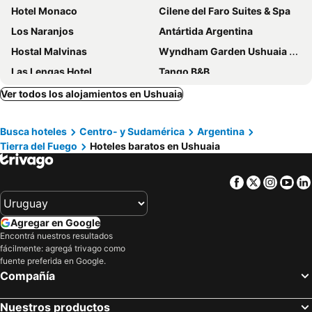
Hotel Monaco
Cilene del Faro Suites & Spa
Los Naranjos
Antártida Argentina
Hostal Malvinas
Wyndham Garden Ushuaia Hotel del Glaciar
Las Lengas Hotel
Tango B&B
Las Hayas Ushuaia Resort
Tolkeyén Ushuaia Hotel
Ver todos los alojamientos en Ushuaia
Hotel Cap Polonio
Hotel Campanilla
Busca hoteles
Centro- y Sudamérica
Argentina
Los Cauquenes Resort + Spa + Experiences
Hotel Albatros
Tierra del Fuego
Hoteles baratos en Ushuaia
Los Acebos Ushuaia Hotel
MIL810 Ushuaia Hotel
Alto Andino Hotel
MS Hotel Campos 26
Facebook
Twitter
Insta
Yo
Laguna Esmeralda B&B
Villa Brescia Hotel
Hotel Mustapic
Lennox Hotel Ushuaia
Agregar en Google
FLOR AUSTRAL
Ona Shelter
Encontrá nuestros resultados
fácilmente: agregá trivago como
Hosteria Chalp
Hotel Austral Ushuaia
fuente preferida en Google.
Hostería Patagonia Jarke
Valle Frío Ushuaia
Compañía
Hosteria Foike
Costa Ushuaia
Nuestros productos