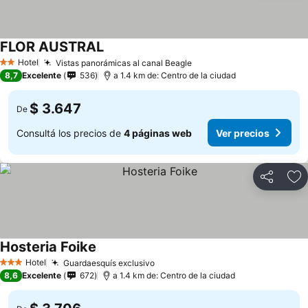
FLOR AUSTRAL
Hotel
Vistas panorámicas al canal Beagle
2 Estrellas
8,7
Excelente
536
a 1.4 km de: Centro de la ciudad
$ 3.647
De
Consultá los precios de
4 páginas web
Ver precios
Compartir
Añ
Hosteria Foike
Hotel
Guardaesquís exclusivo
3 Estrellas
8,6
Excelente
672
a 1.4 km de: Centro de la ciudad