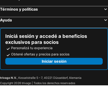
Hotel Tierra del Fuego
Hosteria y Restaurante America
Los Calafates Hotel
City Centro By Marriott Ushuaia Argentina
Términos y políticas
Hotel Ushuaia
Altos Ushuaia Hotel & Resto
Ayuda
Cilene del Fuego Suites & Spa
Patagonia Villa
Fueguino Hotel
Hotel De Los Andes
Iniciá sesión y accedé a beneficios
Cabañas Bosque Del Faldeo
Departamentos Ushuaia Centro by Hotel Austral
exclusivos para socios
Hosteria Sloggett
Personalizá tu experiencia
Obtené ofertas y precios para socios
Iniciar sesión
trivago N.V.
, Kesselstraße 5 – 7, 40221 Düsseldorf, Alemania
Copyright 2026 trivago | Todos los derechos reservados