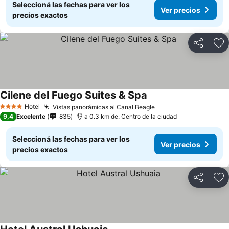
Seleccioná las fechas para ver los
Ver precios
precios exactos
Compartir
Añ
Cilene del Fuego Suites & Spa
Hotel
Vistas panorámicas al Canal Beagle
4 Estrellas
9,4
Excelente
835
a 0.3 km de: Centro de la ciudad
Seleccioná las fechas para ver los
Ver precios
precios exactos
Compartir
Añ