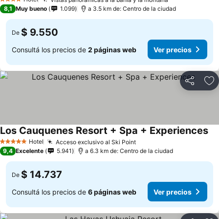
4 Estrellas
8,1
Muy bueno
1.099
a 3.5 km de: Centro de la ciudad
$ 9.550
De
Consultá los precios de
2 páginas web
Ver precios
Compartir
Añ
Los Cauquenes Resort + Spa + Experiences
Hotel
Acceso exclusivo al Ski Point
5 Estrellas
9,4
Excelente
5.941
a 6.3 km de: Centro de la ciudad
$ 14.737
De
Consultá los precios de
6 páginas web
Ver precios