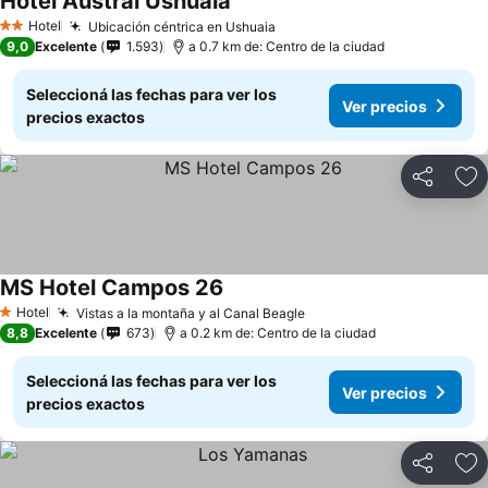
Hotel Austral Ushuaia
Hotel
Ubicación céntrica en Ushuaia
2 Estrellas
9,0
Excelente
1.593
a 0.7 km de: Centro de la ciudad
Seleccioná las fechas para ver los
Ver precios
precios exactos
Compartir
Añ
MS Hotel Campos 26
Hotel
Vistas a la montaña y al Canal Beagle
1 Estrellas
8,8
Excelente
673
a 0.2 km de: Centro de la ciudad
Seleccioná las fechas para ver los
Ver precios
precios exactos
Compartir
Añ