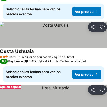
Seleccioná las fechas para ver los
Ver precios
precios exactos
Compartir
Añ
Costa Ushuaia
Hotel
Alquiler de equipos de esquí en el hotel
3 Estrellas
8,1
Muy bueno
1.677
a 4.7 km de: Centro de la ciudad
Seleccioná las fechas para ver los
Ver precios
precios exactos
Opción popular
Compartir
Añ