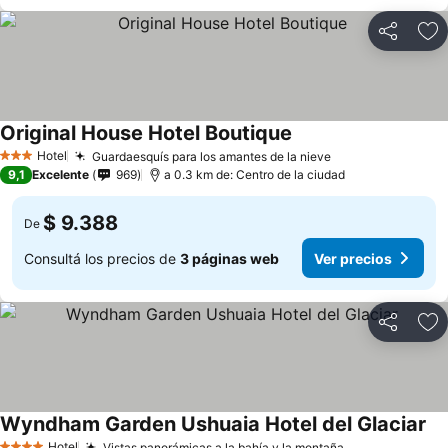
Compartir
Añ
Original House Hotel Boutique
Hotel
Guardaesquís para los amantes de la nieve
3 Estrellas
9,1
Excelente
969
a 0.3 km de: Centro de la ciudad
$ 9.388
De
Consultá los precios de
3 páginas web
Ver precios
Compartir
Añ
Wyndham Garden Ushuaia Hotel del Glaciar
Hotel
Vistas panorámicas a la bahía y la montaña