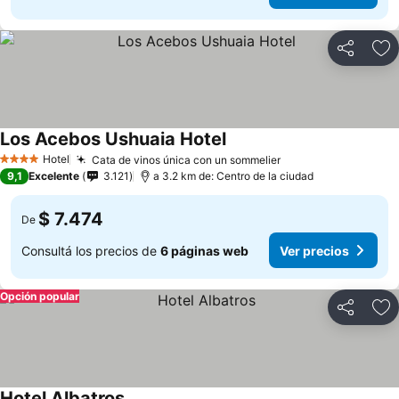
Compartir
Añ
Los Acebos Ushuaia Hotel
Hotel
Cata de vinos única con un sommelier
4 Estrellas
9,1
Excelente
3.121
a 3.2 km de: Centro de la ciudad
$ 7.474
De
Consultá los precios de
6 páginas web
Ver precios
Opción popular
Compartir
Añ
Hotel Albatros