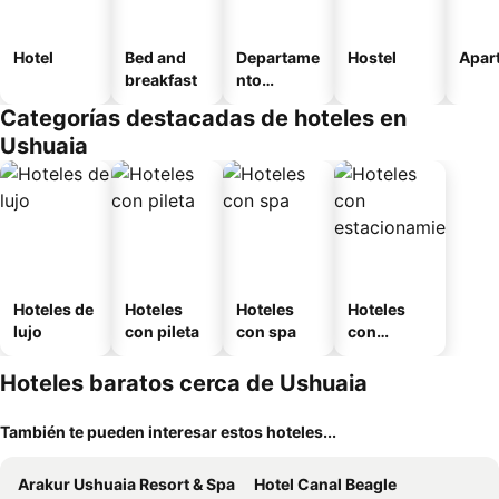
Hotel
Bed and
Departame
Hostel
Apart
breakfast
nto
equipado
Categorías destacadas de hoteles en
Ushuaia
Hoteles de
Hoteles
Hoteles
Hoteles
lujo
con pileta
con spa
con
estaciona
miento
Hoteles baratos cerca de Ushuaia
También te pueden interesar estos hoteles...
Arakur Ushuaia Resort & Spa
Hotel Canal Beagle