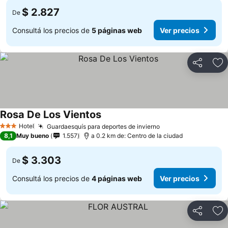
$ 2.827
De
Consultá los precios de
5 páginas web
Ver precios
Compartir
Añ
Rosa De Los Vientos
Hotel
Guardaesquís para deportes de invierno
3 Estrellas
8,1
Muy bueno
1.557
a 0.2 km de: Centro de la ciudad
$ 3.303
De
Consultá los precios de
4 páginas web
Ver precios
Compartir
Añ