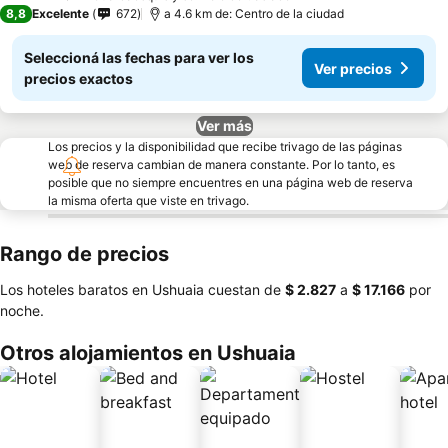
3 Estrellas
8,8
Excelente
672
a 4.6 km de: Centro de la ciudad
Seleccioná las fechas para ver los
Ver precios
precios exactos
Ver más
Los precios y la disponibilidad que recibe trivago de las páginas
web de reserva cambian de manera constante. Por lo tanto, es
posible que no siempre encuentres en una página web de reserva
la misma oferta que viste en trivago.
Rango de precios
Los hoteles baratos en Ushuaia cuestan de
‎$ 2.827
a
‎$ 17.166
por
noche.
Otros alojamientos en Ushuaia