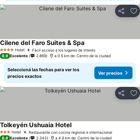
Compartir
Añ
Cilene del Faro Suites & Spa
Hotel
Fácil acceso a los lugares de interés
4 Estrellas
8,9
Excelente
2.869
a 0.5 km de: Centro de la ciudad
Seleccioná las fechas para ver los
Ver precios
precios exactos
Compartir
Añ
Tolkeyén Ushuaia Hotel
Hotel
Restaurante con cocina regional e internacional
3 Estrellas
8,8
Excelente
2.343
a 4.9 km de: Centro de la ciudad