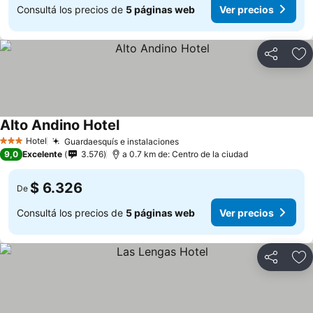
Consultá los precios de
5 páginas web
Ver precios
Compartir
Añ
Alto Andino Hotel
Hotel
Guardaesquís e instalaciones
3 Estrellas
9,0
Excelente
3.576
a 0.7 km de: Centro de la ciudad
$ 6.326
De
Consultá los precios de
5 páginas web
Ver precios
Compartir
Añ