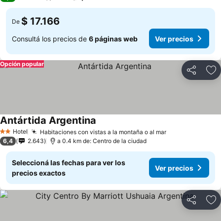
$ 17.166
De
Consultá los precios de
6 páginas web
Ver precios
Opción popular
Compartir
Añ
Antártida Argentina
Hotel
Habitaciones con vistas a la montaña o al mar
2 Estrellas
6,4
2.643
a 0.4 km de: Centro de la ciudad
Seleccioná las fechas para ver los
Ver precios
precios exactos
Compartir
Añ