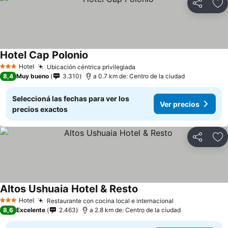
Compartir
Añ
Hotel Cap Polonio
Hotel
Ubicación céntrica privilegiada
3 Estrellas
8,4
Muy bueno
3.310
a 0.7 km de: Centro de la ciudad
Seleccioná las fechas para ver los
Ver precios
precios exactos
Compartir
Añ
Altos Ushuaia Hotel & Resto
Hotel
Restaurante con cocina local e internacional
3 Estrellas
8,6
Excelente
2.463
a 2.8 km de: Centro de la ciudad