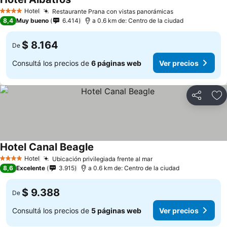
Hotel
Restaurante Prana con vistas panorámicas
4 Estrellas
8,4
Muy bueno
6.414
a 0.6 km de: Centro de la ciudad
$ 8.164
De
Consultá los precios de
6 páginas web
Ver precios
Compartir
Añ
Hotel Canal Beagle
Hotel
Ubicación privilegiada frente al mar
4 Estrellas
8,6
Excelente
3.915
a 0.6 km de: Centro de la ciudad
$ 9.388
De
Consultá los precios de
5 páginas web
Ver precios