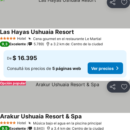
Compartir
Añ
Las Hayas Ushuaia Resort
Hotel
Cena gourmet en el restaurante Le Martial
5 Estrellas
9,3
Excelente
5.789
a 3.2 km de: Centro de la ciudad
$ 16.395
De
Consultá los precios de
5 páginas web
Ver precios
Opción popular
Compartir
Añ
Arakur Ushuaia Resort & Spa
Hotel
Música bajo el agua en la piscina principal
5 Estrellas
9,5
Excelente
8.840
a 3.4 km de: Centro de la ciudad