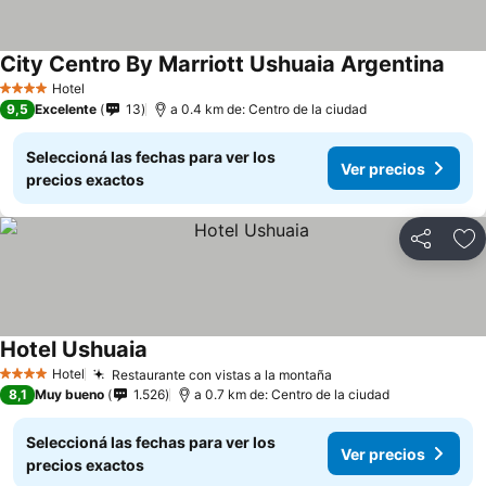
City Centro By Marriott Ushuaia Argentina
Hotel
4 Estrellas
9,5
Excelente
13
a 0.4 km de: Centro de la ciudad
Seleccioná las fechas para ver los
Ver precios
precios exactos
Compartir
Añ
Hotel Ushuaia
Hotel
Restaurante con vistas a la montaña
4 Estrellas
8,1
Muy bueno
1.526
a 0.7 km de: Centro de la ciudad
Seleccioná las fechas para ver los
Ver precios
precios exactos