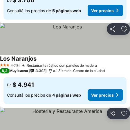
$ 3.706
De
Consultá los precios de
5 páginas web
Ver precios
Compartir
Añ
Los Naranjos
Hotel
Restaurante rústico con paneles de madera
3 Estrellas
8,2
Muy bueno
3.392
a 1.3 km de: Centro de la ciudad
$ 4.941
De
Consultá los precios de
4 páginas web
Ver precios
Compartir
Añ