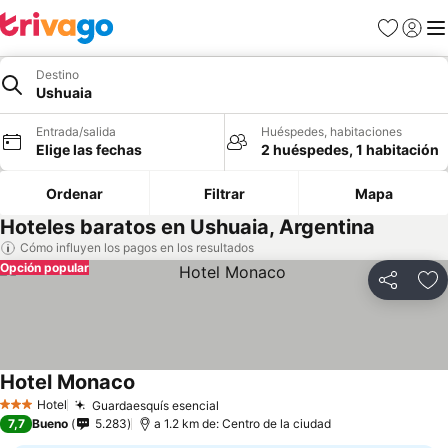
Favoritos
Iniciar 
Me
Destino
Ushuaia
Entrada/salida
Huéspedes, habitaciones
Elige las fechas
2 huéspedes, 1 habitación
Ordenar
Filtrar
Mapa
Hoteles baratos en Ushuaia, Argentina
Cómo influyen los pagos en los resultados
Opción popular
Compartir
Añ
Hotel Monaco
Hotel
Guardaesquís esencial
3 Estrellas
7,7
Bueno
5.283
a 1.2 km de: Centro de la ciudad