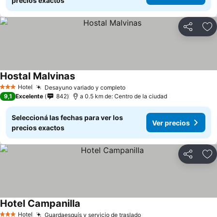
precios exactos
Compartir
Añ
Hostal Malvinas
Hotel
Desayuno variado y completo
3 Estrellas
9,1
Excelente
842
a 0.5 km de: Centro de la ciudad
Seleccioná las fechas para ver los
Ver precios
precios exactos
Compartir
Añ
Hotel Campanilla
Hotel
Guardaesquís y servicio de traslado