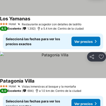
Los Yamanas
Hotel
Restaurante acogedor con detalles de ladrillo
3 Estrellas
8,5
Excelente
1.392
a 5.4 km de: Centro de la ciudad
Seleccioná las fechas para ver los
Ver precios
precios exactos
Compartir
Añ
Patagonia Villa
Hotel
Vistas inmersivas al bosque y la montaña
3 Estrellas
9,0
Excelente
694
a 1.0 km de: Centro de la ciudad
Seleccioná las fechas para ver los
Ver precios