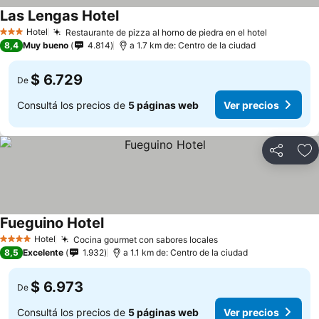
Las Lengas Hotel
Hotel
Restaurante de pizza al horno de piedra en el hotel
3 Estrellas
8,4
Muy bueno
4.814
a 1.7 km de: Centro de la ciudad
$ 6.729
De
Consultá los precios de
5 páginas web
Ver precios
Compartir
Añ
Fueguino Hotel
Hotel
Cocina gourmet con sabores locales
4 Estrellas
8,5
Excelente
1.932
a 1.1 km de: Centro de la ciudad
$ 6.973
De
Consultá los precios de
5 páginas web
Ver precios