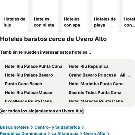
Hoteles de
Hoteles
Hoteles
Hoteles de
Hote
lujo
con pileta
con spa
playa
con
esta
mien
Hoteles baratos cerca de Uvero Alto
También te pueden interesar estos hoteles...
Hotel Riu Palace Punta Cana
Hotel Riu Republica
Hotel Riu Palace Bavaro
Grand Bavaro Princess - All Inclusive
Punta Cana Beach
Hotel Marimba Punta Cana
Hotel Riu Palace Macao
Secrets Tides Punta Cana
Excellence Punta Cana
Hotel Maracas Punta Cana
The Patio
Hotel Capriccio Mare y Restaurante
Ver todos los alojamientos en Uvero Alto
The MT Hotel
Bahia Principe Grand Turquesa - All Inclusive
Busca hoteles
Centro- y Sudamérica
Luxury Private Villas with Pool, Private Beach, BBQ
Apartahotel Next Nivel
República Dominicana
La Altagracía
Uvero Alto