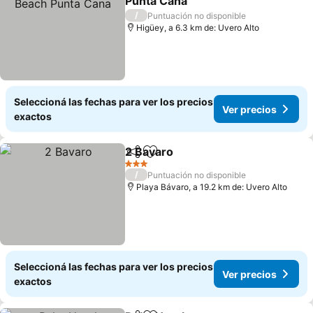
Punta Cana
Ver precios
/
Puntuación no disponible
Higüey, a 6.3 km de: Uvero Alto
Seleccioná las fechas para ver los precios
Ver precios
exactos
2 Bavaro
Compartir
Añadir a favoritos
Ver precios
3 Estrellas
/
Puntuación no disponible
Playa Bávaro, a 19.2 km de: Uvero Alto
Seleccioná las fechas para ver los precios
Ver precios
exactos