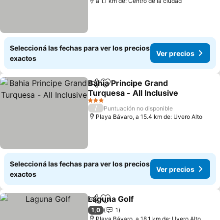
a 1.1 km de: Centro de la ciudad
Seleccioná las fechas para ver los precios
Ver precios
exactos
Bahia Principe Grand
Compartir
Añadir a favoritos
Turquesa - All Inclusive
Ver precios
3 Estrellas
/
Puntuación no disponible
Playa Bávaro, a 15.4 km de: Uvero Alto
Seleccioná las fechas para ver los precios
Ver precios
exactos
Laguna Golf
Compartir
Añadir a favoritos
Ver precios
1,0
1
Playa Bávaro, a 18.1 km de: Uvero Alto