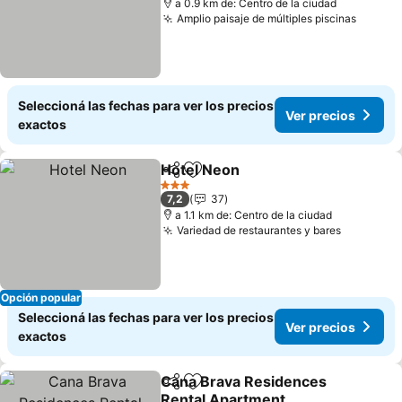
a 0.9 km de: Centro de la ciudad
Amplio paisaje de múltiples piscinas
Ver pr
Seleccioná las fechas para ver los precios
Ver precios
exactos
Hotel Neon
Compartir
Añadir a favoritos
Ver precios
3 Estrellas
7,2
37
a 1.1 km de: Centro de la ciudad
Variedad de restaurantes y bares
Ver prec
Opción popular
Seleccioná las fechas para ver los precios
Ver precios
exactos
Cana Brava Residences
Compartir
Añadir a favoritos
Rental Apartment