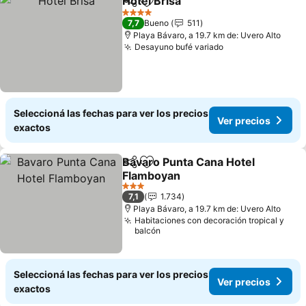
Hotel Brisa
Compartir
Añadir a favoritos
Ver precios
4 Estrellas
7,7
Bueno
511
Playa Bávaro, a 19.7 km de: Uvero Alto
Desayuno bufé variado
Ver precios
Seleccioná las fechas para ver los precios
Ver precios
exactos
Bavaro Punta Cana Hotel
Compartir
Añadir a favoritos
Flamboyan
Ver precios
3 Estrellas
7,1
1.734
Playa Bávaro, a 19.7 km de: Uvero Alto
Habitaciones con decoración tropical y
balcón
Seleccioná las fechas para ver los precios
Ver precios
exactos