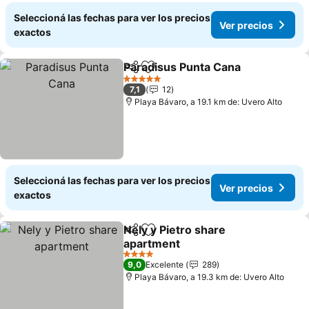
Seleccioná las fechas para ver los precios
Ver precios
exactos
Paradisus Punta Cana
Compartir
Añadir a favoritos
Ver 
5 Estrellas
7,1
12
Playa Bávaro, a 19.1 km de: Uvero Alto
Seleccioná las fechas para ver los precios
Ver precios
exactos
Nely y Pietro share
Compartir
Añadir a favoritos
apartment
Ver precios
4 Estrellas
9,0
Excelente
289
Playa Bávaro, a 19.3 km de: Uvero Alto