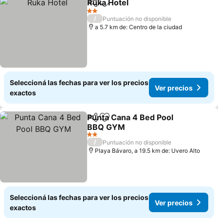
Ruka Hotel
Compartir
Añadir a favoritos
Ver precios
2 Estrellas
/
Puntuación no disponible
a 5.7 km de: Centro de la ciudad
Seleccioná las fechas para ver los precios
Ver precios
exactos
Punta Cana 4 Bed Pool
Compartir
Añadir a favoritos
BBQ GYM
Ver precios
2 Estrellas
/
Puntuación no disponible
Playa Bávaro, a 19.5 km de: Uvero Alto
Seleccioná las fechas para ver los precios
Ver precios
exactos