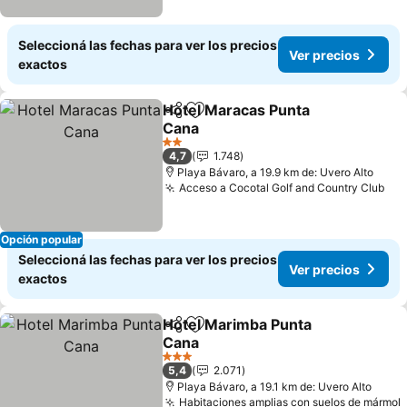
Seleccioná las fechas para ver los precios
Ver precios
exactos
Hotel Maracas Punta
Compartir
Añadir a favoritos
Cana
Ver precios
2 Estrellas
4,7
1.748
Playa Bávaro, a 19.9 km de: Uvero Alto
Acceso a Cocotal Golf and Country Club
Ver
Opción popular
Seleccioná las fechas para ver los precios
Ver precios
exactos
Hotel Marimba Punta
Compartir
Añadir a favoritos
Cana
Ver precios
3 Estrellas
5,4
2.071
Playa Bávaro, a 19.1 km de: Uvero Alto
Habitaciones amplias con suelos de mármol