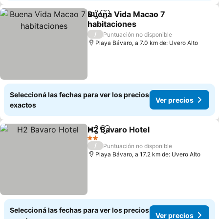
Buena Vida Macao 7
Compartir
Añadir a favoritos
habitaciones
Ver precios
/
Puntuación no disponible
Playa Bávaro, a 7.0 km de: Uvero Alto
Seleccioná las fechas para ver los precios
Ver precios
exactos
H2 Bavaro Hotel
Compartir
Añadir a favoritos
Ver precio
2 Estrellas
/
Puntuación no disponible
Playa Bávaro, a 17.2 km de: Uvero Alto
Seleccioná las fechas para ver los precios
Ver precios