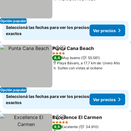
Ver precios
Opción popular
Seleccioná las fechas para ver los precios
Ver precios
exactos
Punta Cana Beach
Compartir
Añadir a favoritos
Ver prec
4 Estrellas
8,4
Muy bueno
55.561
Playa Bávaro, a 17.7 km de: Uvero Alto
Suites con vistas al océano
Ver precios
Opción popular
Seleccioná las fechas para ver los precios
Ver precios
exactos
Excellence El Carmen
Compartir
Añadir a favoritos
Ver 
5 Estrellas
9,5
Excelente
34.910