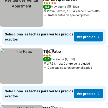
Ver precios
5 Estrellas
8,1
Muy bueno
103
Playa Bávaro, a 13.4 km de: Uvero Alto
Tratamientos de spa completos
Ver preci
Seleccioná las fechas para ver los precios
Ver precios
exactos
The Patio
Compartir
Añadir a favoritos
Ver precios
3 Estrellas
8,6
Excelente
56
a 7.6 km de: Centro de la ciudad
Comidas caseras personalizadas
Ver prec
Seleccioná las fechas para ver los precios
Ver precios
exactos