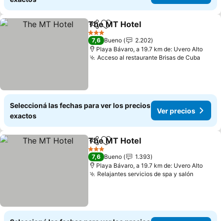
The MT Hotel
Compartir
Añadir a favoritos
Ver precios
3 Estrellas
7,6
Bueno
2.202
Playa Bávaro, a 19.7 km de: Uvero Alto
Acceso al restaurante Brisas de Cuba
Ver p
Seleccioná las fechas para ver los precios
Ver precios
exactos
The MT Hotel
Compartir
Añadir a favoritos
Ver precios
3 Estrellas
7,6
Bueno
1.393
Playa Bávaro, a 19.7 km de: Uvero Alto
Relajantes servicios de spa y salón
Ver pre