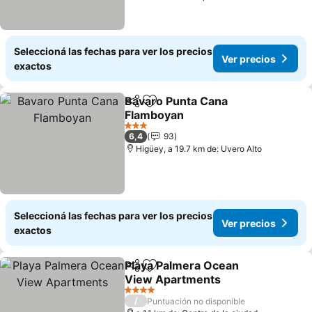
Seleccioná las fechas para ver los precios
Ver precios
exactos
Bavaro Punta Cana
Compartir
Añadir a favoritos
Flamboyan
Ver precios
3 Estrellas
6,4
93
Higüey, a 19.7 km de: Uvero Alto
Seleccioná las fechas para ver los precios
Ver precios
exactos
Playa Palmera Ocean
Compartir
Añadir a favoritos
View Apartments
Ver precios
4 Estrellas
/
Puntuación no disponible