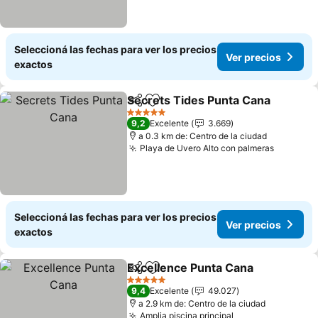
Seleccioná las fechas para ver los precios
Ver precios
exactos
Secrets Tides Punta Cana
Compartir
Añadir a favoritos
5 Estrellas
9,2
Excelente
3.669
a 0.3 km de: Centro de la ciudad
Playa de Uvero Alto con palmeras
Ver prec
Seleccioná las fechas para ver los precios
Ver precios
exactos
Excellence Punta Cana
Compartir
Añadir a favoritos
Ver
5 Estrellas
9,4
Excelente
49.027
a 2.9 km de: Centro de la ciudad
Amplia piscina principal