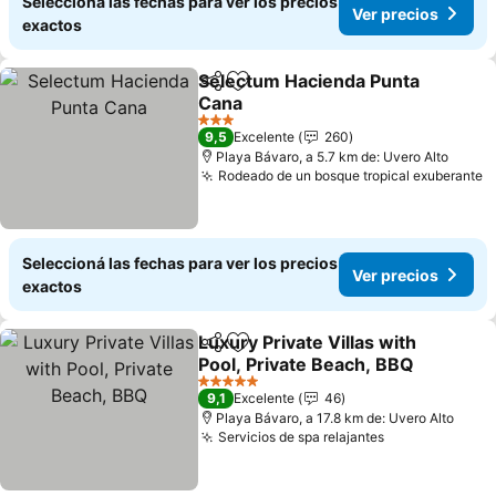
Seleccioná las fechas para ver los precios
Ver precios
exactos
Selectum Hacienda Punta
Compartir
Añadir a favoritos
Cana
Ver precios
3 Estrellas
9,5
Excelente
260
Playa Bávaro, a 5.7 km de: Uvero Alto
Rodeado de un bosque tropical exuberante
V
Seleccioná las fechas para ver los precios
Ver precios
exactos
Luxury Private Villas with
Compartir
Añadir a favoritos
Pool, Private Beach, BBQ
Ver precios
5 Estrellas
9,1
Excelente
46
Playa Bávaro, a 17.8 km de: Uvero Alto
Servicios de spa relajantes
Ver precios