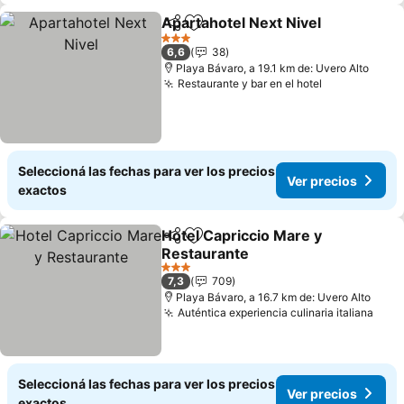
Apartahotel Next Nivel
Compartir
Añadir a favoritos
Ver
3 Estrellas
6,6
38
Playa Bávaro, a 19.1 km de: Uvero Alto
Restaurante y bar en el hotel
Ver precios
Seleccioná las fechas para ver los precios
Ver precios
exactos
Hotel Capriccio Mare y
Compartir
Añadir a favoritos
Restaurante
Ver precios
3 Estrellas
7,3
709
Playa Bávaro, a 16.7 km de: Uvero Alto
Auténtica experiencia culinaria italiana
Ver 
Seleccioná las fechas para ver los precios
Ver precios
exactos