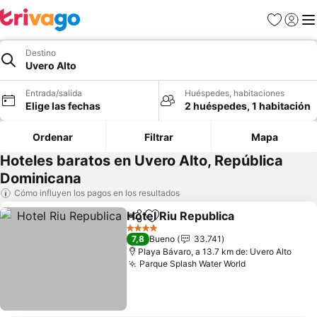
Favoritos
Iniciar 
Me
Destino
Uvero Alto
Entrada/salida
Huéspedes, habitaciones
Elige las fechas
2 huéspedes, 1 habitación
Ordenar
Filtrar
Mapa
Hoteles baratos en Uvero Alto, República
Dominicana
Cómo influyen los pagos en los resultados
Hotel Riu Republica
Compartir
Añadir a favoritos
Ver pr
4 Estrellas
7,8
Bueno
33.741
Playa Bávaro, a 13.7 km de: Uvero Alto
Parque Splash Water World
Ver precios