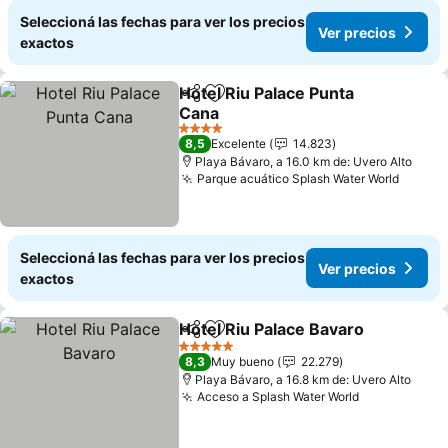
Seleccioná las fechas para ver los precios
Ver precios
exactos
Hotel Riu Palace Punta
Compartir
Añadir a favoritos
Cana
Ver precios
4 Estrellas
8,5
Excelente
14.823
Playa Bávaro, a 16.0 km de: Uvero Alto
Parque acuático Splash Water World
Ver pr
Seleccioná las fechas para ver los precios
Ver precios
exactos
Hotel Riu Palace Bavaro
Compartir
Añadir a favoritos
Ve
5 Estrellas
8,3
Muy bueno
22.279
Playa Bávaro, a 16.8 km de: Uvero Alto
Acceso a Splash Water World
Ver precios