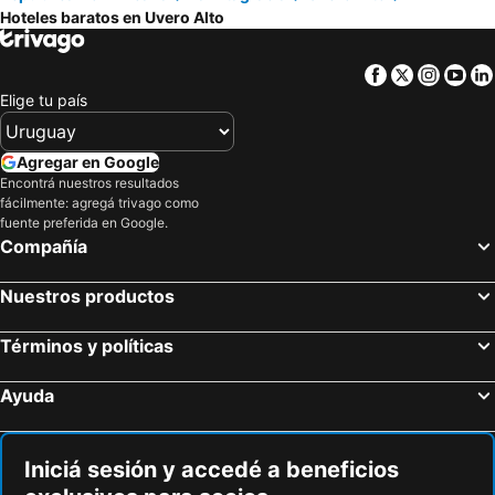
Bavaro Punta Cana Hotel Flamboyan
Hoteles baratos en Uvero Alto
Facebook
Twitter
Insta
Yo
Elige tu país
Agregar en Google
Encontrá nuestros resultados
fácilmente: agregá trivago como
fuente preferida en Google.
Compañía
Nuestros productos
Términos y políticas
Ayuda
Iniciá sesión y accedé a beneficios