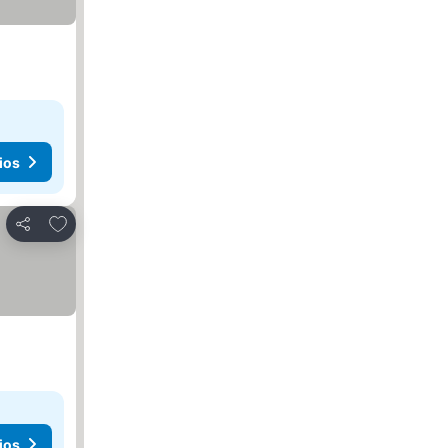
ios
Añadir a favoritos
Compartir
ios