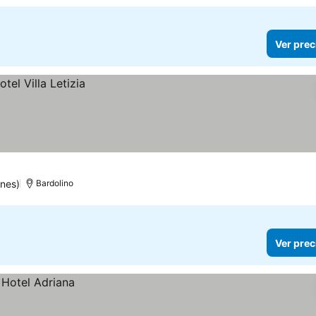
Ver prec
nes)
Bardolino
Ver prec