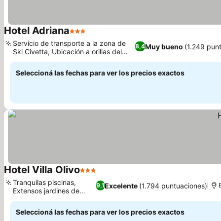
Hotel Adriana
3 Estrellas
Ver precios
Servicio de transporte a la zona de
Muy bueno
(1.249 pun
8,4
Ski Civetta, Ubicación a orillas del
Ver precios
lago Alleghe
Seleccioná las fechas para ver los precios exactos
Hotel Villa Olivo
3 Estrellas
Ver precios
Tranquilas piscinas,
Excelente
(1.794 puntuaciones)
9,1
Extensos jardines de
Ver precios
olivos
Seleccioná las fechas para ver los precios exactos