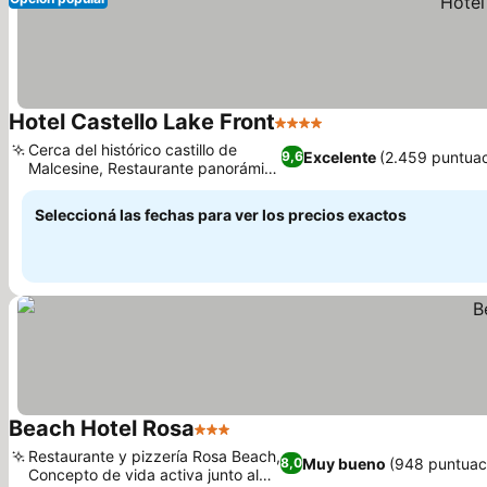
Hotel Castello Lake Front
4 Estrellas
Ver precios
Cerca del histórico castillo de
Excelente
(2.459 puntua
9,6
Malcesine, Restaurante panorámico
Ver precios
Al Bacio
Seleccioná las fechas para ver los precios exactos
Beach Hotel Rosa
3 Estrellas
Ver precios
Restaurante y pizzería Rosa Beach,
Muy bueno
(948 puntuac
8,0
Concepto de vida activa junto al