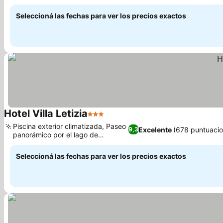
Ver precios
lago
Seleccioná las fechas para ver los precios exactos
Hotel Villa Letizia
3 Estrellas
Ver precios
Piscina exterior climatizada, Paseo
Excelente
(678 puntuacio
9,3
panorámico por el lago de
Ver precios
Bardolino
Seleccioná las fechas para ver los precios exactos