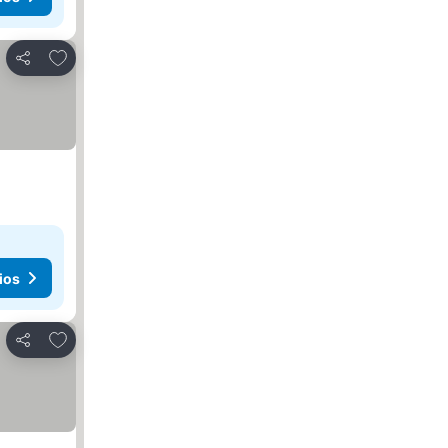
Añadir a favoritos
Compartir
ios
Añadir a favoritos
Compartir