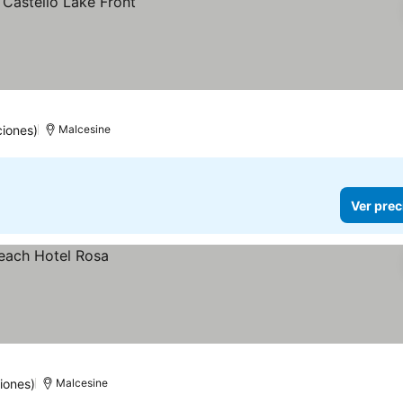
ciones)
Malcesine
Ver prec
iones)
Malcesine