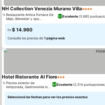
NH Collection Venezia Murano Villa
4 Estrellas
Ver pr
Restaurante Antica Fornace De
Excelente
(3.685 puntuaci
9,2
Majo, Bienestar y spa
Ver precios
especializados
$ 14.960
De
Consultá los precios de
1 página web
Hotel Ristorante Al Fiore
3 Estrellas
Ver precios
Piscina exterior de
Excelente
(2.314 puntuaciones
9,0
temporada, Gastronomía local
Ver precios
refinada
Seleccioná las fechas para ver los precios exactos