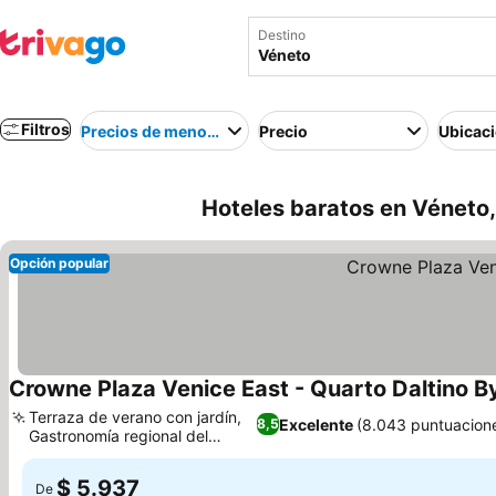
Destino
Filtros
Precios de menor a mayor
Precio
Ubicac
Hoteles baratos en Véneto, 
Opción popular
Crowne Plaza Venice East - Quarto Daltino B
Terraza de verano con jardín,
Excelente
(8.043 puntuacion
8,5
Gastronomía regional del
Ver precios
Véneto
$ 5.937
De