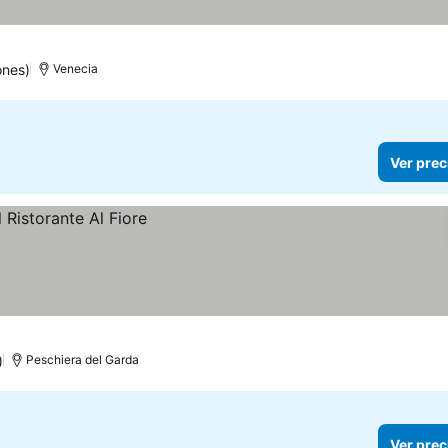
ecios
ones)
Venecia
Ver prec
)
Peschiera del Garda
Ver prec