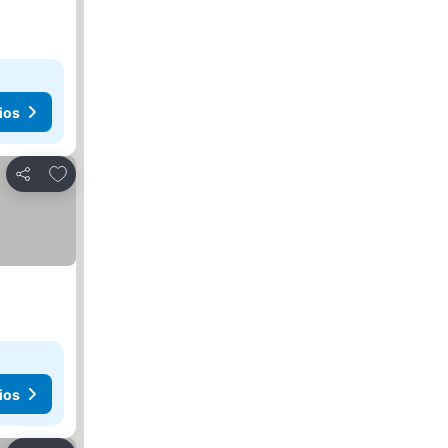
ios
Añadir a favoritos
Compartir
ios