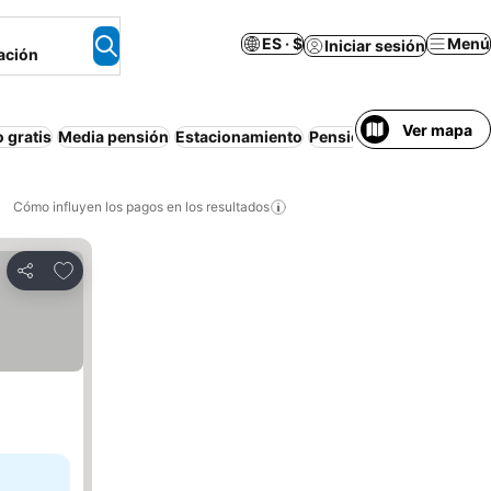
ES · $
Menú
Iniciar sesión
ación
Ver mapa
 gratis
Media pensión
Estacionamiento
Pensión completa
Depa
Cómo influyen los pagos en los resultados
Añadir a favoritos
Compartir