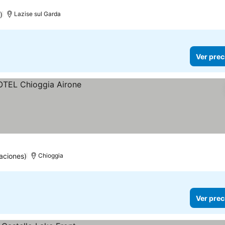
ios
)
Lazise sul Garda
Ver prec
aciones)
Chioggia
Ver prec