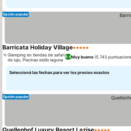
Opción popular
Barricata Holiday Village
5 Estrellas
Ver precios
Glamping en tiendas de safari
Muy bueno
(5.743 puntuacion
8,4
de lujo, Piscinas estilo laguna
Ver precios
Seleccioná las fechas para ver los precios exactos
Opción popular
Quellenhof Luxury Resort Lazise