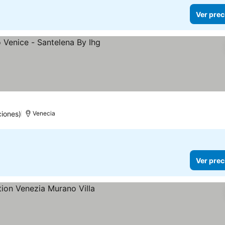
Ver prec
as
r precios
ciones)
Venecia
Ver prec