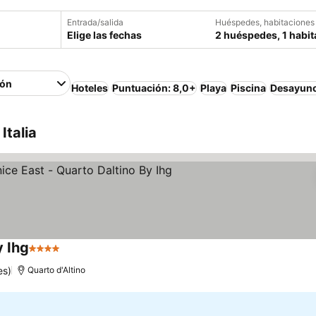
Entrada/salida
Huéspedes, habitaciones
Elige las fechas
2 huéspedes, 1 habit
ión
Hoteles
Puntuación: 8,0+
Playa
Piscina
Desayuno
Italia
y Ihg
4 Estrellas
Ver precios
es)
Quarto d'Altino