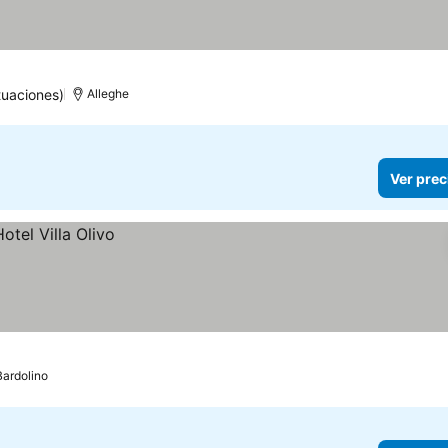
tuaciones)
Alleghe
Ver prec
Bardolino