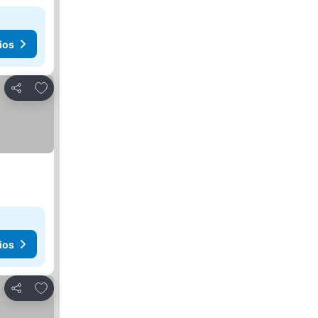
ios
Añadir a favoritos
Compartir
ios
Añadir a favoritos
Compartir