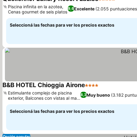
5 Estrellas
Ver prec
Piscina infinita en la azotea,
Excelente
(2.055 puntuaciones
9,6
Cenas gourmet de seis platos
Ver precios
Seleccioná las fechas para ver los precios exactos
B&B HOTEL Chioggia Airone
4 Estrellas
Ver precios
Estimulante complejo de piscina
Muy bueno
(3.182 puntu
8,3
exterior, Balcones con vistas al mar
Ver precios
Adriático
Seleccioná las fechas para ver los precios exactos
Opción popular