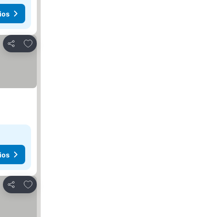
ios
Añadir a favoritos
Compartir
ios
Añadir a favoritos
Compartir