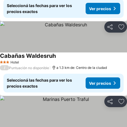
Seleccioná las fechas para ver los
Ver precios
precios exactos
Compartir
Añ
Cabañas Waldesruh
Ver precios
Hotel
3 Estrellas
/
a 1.3 km de: Centro de la ciudad
Puntuación no disponible
Seleccioná las fechas para ver los
Ver precios
precios exactos
Compartir
Añ