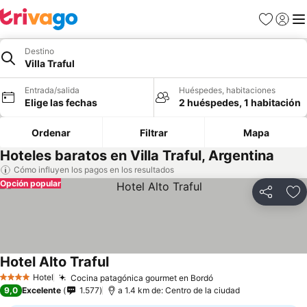
Favoritos
Iniciar 
Me
Destino
Villa Traful
Entrada/salida
Huéspedes, habitaciones
Elige las fechas
2 huéspedes, 1 habitación
Ordenar
Filtrar
Mapa
Hoteles baratos en Villa Traful, Argentina
Cómo influyen los pagos en los resultados
Opción popular
Compartir
Añ
Hotel Alto Traful
Ver precios
Hotel
Cocina patagónica gourmet en Bordó
Ver precios
4 Estrellas
9,0
Excelente
1.577
a 1.4 km de: Centro de la ciudad