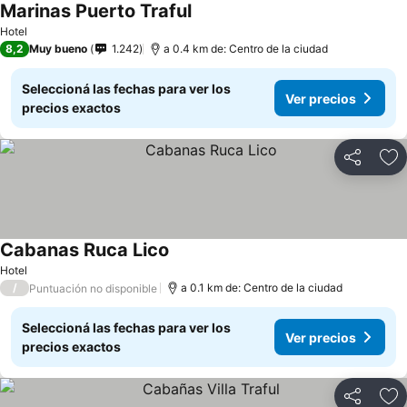
Marinas Puerto Traful
Ver precios
Hotel
8,2
Muy bueno
1.242
a 0.4 km de: Centro de la ciudad
Seleccioná las fechas para ver los
Ver precios
precios exactos
Compartir
Añ
Cabanas Ruca Lico
Ver precios
Hotel
/
a 0.1 km de: Centro de la ciudad
Puntuación no disponible
Seleccioná las fechas para ver los
Ver precios
precios exactos
Compartir
Añ