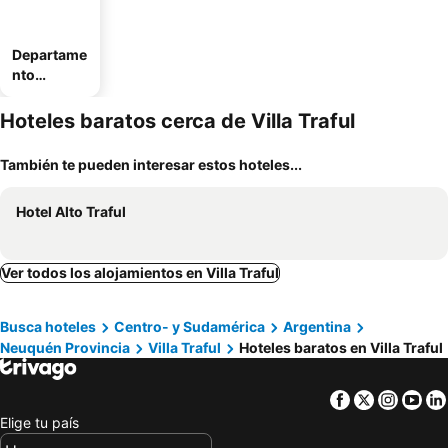
Departame
nto
equipado
Hoteles baratos cerca de Villa Traful
También te pueden interesar estos hoteles...
Hotel Alto Traful
Ver todos los alojamientos en Villa Traful
Busca hoteles
Centro- y Sudamérica
Argentina
Neuquén Provincia
Villa Traful
Hoteles baratos en Villa Traful
Facebook
Twitter
Insta
Yo
Elige tu país