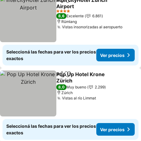
IntercityHotel Zurich
Compartir
Añadir a favoritos
Airport
Ver precios
4 Estrellas
8,6
Excelente
6.861
Rümlang
Vistas insonorizadas al aeropuerto
Ver pre
Seleccioná las fechas para ver los precios
Ver precios
exactos
Pop Up Hotel Krone
Compartir
Añadir a favoritos
Zürich
Ver precios
8,0
Muy bueno
2.299
Zúrich
Vistas al río Limmat
Ver precios
Seleccioná las fechas para ver los precios
Ver precios
exactos