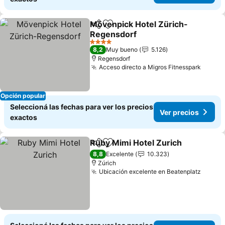
Mövenpick Hotel Zürich-
Compartir
Añadir a favoritos
Regensdorf
Ver precios
4 Estrellas
8,2
Muy bueno
5.126
Regensdorf
Acceso directo a Migros Fitnesspark
Ver pr
Opción popular
Seleccioná las fechas para ver los precios
Ver precios
exactos
Ruby Mimi Hotel Zurich
Compartir
Añadir a favoritos
Ve
8,8
Excelente
10.323
Zúrich
Ubicación excelente en Beatenplatz
Ver pr