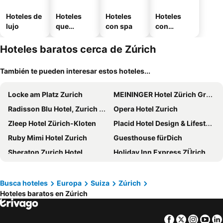
Hoteles de
Hoteles
Hoteles
Hoteles
lujo
que
con spa
con
aceptan
estaciona
mascotas
miento
Hoteles baratos cerca de Zúrich
También te pueden interesar estos hoteles...
Locke am Platz Zurich
MEININGER Hotel Zürich Greencity
Radisson Blu Hotel, Zurich Airport
Opera Hotel Zurich
Zleep Hotel Zürich-Kloten
Placid Hotel Design & Lifestyle Zurich
Ruby Mimi Hotel Zurich
Guesthouse fürDich
Sheraton Zurich Hotel
Holiday Inn Express ZÜrich Airport By Ihg
Zurich Marriott Hotel
Hotel Rössli
ibis Zurich City West
Swiss Night by Fassbind
Busca hoteles
Europa
Suiza
Zúrich
Hoteles baratos en Zúrich
Sorell Hotel Rutli
Pop Up Hotel Krone Zürich
Central Plaza Hotel
Best Western Plus Hotel Zürcherhof
Facebook
Twitter
Insta
Yo