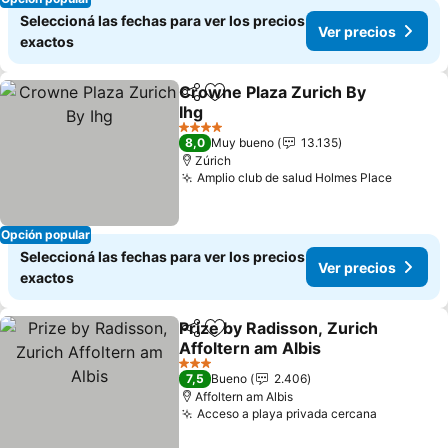
Seleccioná las fechas para ver los precios
Ver precios
exactos
Crowne Plaza Zurich By
Compartir
Añadir a favoritos
Ihg
Ver precios
4 Estrellas
8,0
Muy bueno
13.135
Zúrich
Amplio club de salud Holmes Place
Ver pre
Opción popular
Seleccioná las fechas para ver los precios
Ver precios
exactos
Prize by Radisson, Zurich
Compartir
Añadir a favoritos
Affoltern am Albis
Ver precios
3 Estrellas
7,5
Bueno
2.406
Affoltern am Albis
Acceso a playa privada cercana
Ver preci