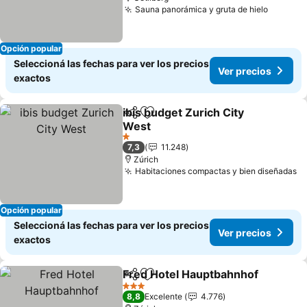
Sauna panorámica y gruta de hielo
Ver pre
Opción popular
Seleccioná las fechas para ver los precios
Ver precios
exactos
ibis budget Zurich City
Compartir
Añadir a favoritos
West
Ver precios
1 Estrellas
7,3
11.248
Zúrich
Habitaciones compactas y bien diseñadas
Ve
Opción popular
Seleccioná las fechas para ver los precios
Ver precios
exactos
Fred Hotel Hauptbahnhof
Compartir
Añadir a favoritos
3 Estrellas
8,8
Excelente
4.776