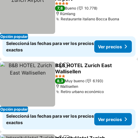
Ver precios
4 Estrellas
7,8
Bueno
10.778
Rümlang
Restaurante italiano Bocca Buona
Ver pre
Opción popular
Seleccioná las fechas para ver los precios
Ver precios
exactos
B&B HOTEL Zurich East
Compartir
Añadir a favoritos
Wallisellen
Ver precios
3 Estrellas
8,3
Muy bueno
6.193
Wallisellen
Retiro urbano económico
Ver precios
Opción popular
Seleccioná las fechas para ver los precios
Ver precios
exactos