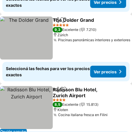
Ver precios
exactos
The Dolder Grand
Compartir
Añadir a favoritos
Ver prec
5 Estrellas
9,3
Excelente
7.210
Zúrich
Piscinas panorámicas interiores y exteriores
Seleccioná las fechas para ver los precios
Ver precios
exactos
Radisson Blu Hotel,
Compartir
Añadir a favoritos
Zurich Airport
Ver precios
4 Estrellas
8,5
Excelente
15.813
Kloten
Cocina italiana fresca en Filini
Ver precio
Opción popular