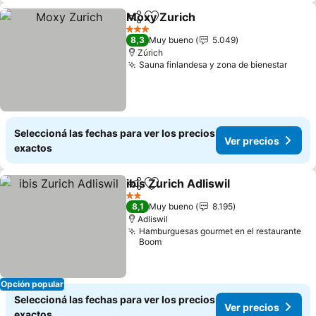
Moxy Zurich
Compartir
Añadir a favoritos
Ver precios
3 Estrellas
8,3
Muy bueno
5.049
Zúrich
Sauna finlandesa y zona de bienestar
Ver p
Seleccioná las fechas para ver los precios
Ver precios
exactos
ibis Zurich Adliswil
Compartir
Añadir a favoritos
Ver pre
2 Estrellas
8,1
Muy bueno
8.195
Adliswil
Hamburguesas gourmet en el restaurante
Boom
Opción popular
Seleccioná las fechas para ver los precios
Ver precios
exactos