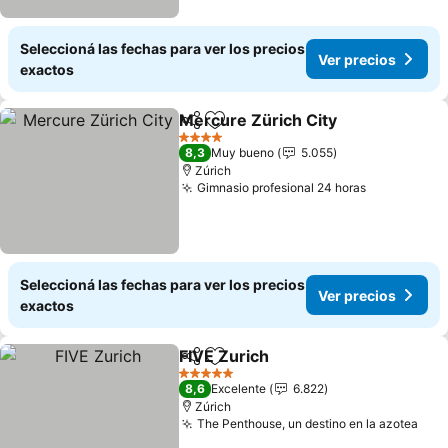
Seleccioná las fechas para ver los precios
Ver precios
exactos
Mercure Zürich City
Compartir
Añadir a favoritos
Ver pr
4 Estrellas
8,3
Muy bueno
5.055
Zúrich
Gimnasio profesional 24 horas
Ver precio
Seleccioná las fechas para ver los precios
Ver precios
exactos
FIVE Zurich
Compartir
Añadir a favoritos
Ver precios
5 Estrellas
8,6
Excelente
6.822
Zúrich
The Penthouse, un destino en la azotea
Ver