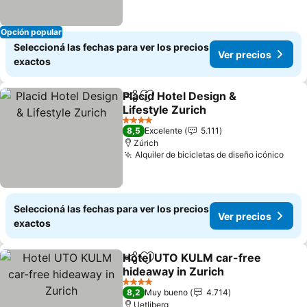
Opción popular
Seleccioná las fechas para ver los precios
Ver precios
exactos
Placid Hotel Design &
Compartir
Añadir a favoritos
Lifestyle Zurich
Ver precios
4 Estrellas
8,5
Excelente
5.111
Zúrich
Alquiler de bicicletas de diseño icónico
Ver 
Seleccioná las fechas para ver los precios
Ver precios
exactos
Hotel UTO KULM car-free
Compartir
Añadir a favoritos
hideaway in Zurich
Ver precios
4 Estrellas
8,2
Muy bueno
4.714
Uetliberg