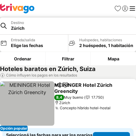
Favoritos
Iniciar 
Me
Destino
Zúrich
Entrada/salida
Huéspedes, habitaciones
Elige las fechas
2 huéspedes, 1 habitación
Ordenar
Filtrar
Mapa
Hoteles baratos en Zúrich, Suiza
Cómo influyen los pagos en los resultados
MEININGER Hotel Zürich
Compartir
Añadir a favoritos
Greencity
Ver precios
8,4
Muy bueno
17.750
Zúrich
Concepto híbrido hotel-hostal
Ver precio
Opción popular
Seleccioná las fechas para ver los precios