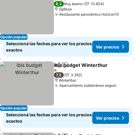
4 Estrellas
8,2
Muy bueno
10.604
Opfikon
Restaurante panorámico Horizon10
Ver pr
Opción popular
Seleccioná las fechas para ver los precios
Ver precios
exactos
ibis budget Winterthur
Compartir
Añadir a favoritos
Ver
1 Estrellas
7,2
3.362
Winterthur
Aparcamiento subterráneo seguro
Ver prec
Opción popular
Seleccioná las fechas para ver los precios
Ver precios
exactos