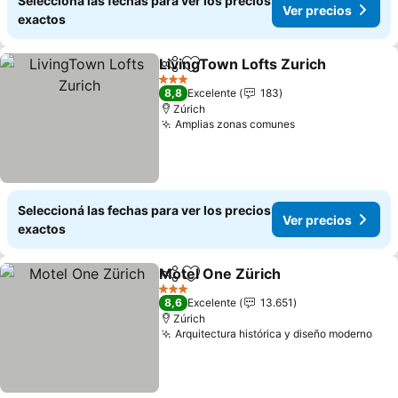
Seleccioná las fechas para ver los precios
Ver precios
exactos
LivingTown Lofts Zurich
Compartir
Añadir a favoritos
Ve
3 Estrellas
8,8
Excelente
183
Zúrich
Amplias zonas comunes
Ver precios
Seleccioná las fechas para ver los precios
Ver precios
exactos
Motel One Zürich
Compartir
Añadir a favoritos
Ver prec
3 Estrellas
8,6
Excelente
13.651
Zúrich
Arquitectura histórica y diseño moderno
Ver