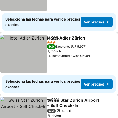
Seleccioná las fechas para ver los precios
Ver precios
exactos
Hotel Adler Zürich
Compartir
Añadir a favoritos
Ver pre
3 Estrellas
9,0
Excelente
5.927
Zúrich
Restaurante Swiss Chuchi
Ver precios
Seleccioná las fechas para ver los precios
Ver precios
exactos
Swiss Star Zurich Airport
Compartir
Añadir a favoritos
- Self Check-In
Ver precios
6,2
5.321
Kloten