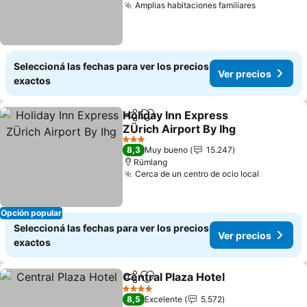
Amplias habitaciones familiares
Ver preci
Seleccioná las fechas para ver los precios
Ver precios
exactos
Holiday Inn Express
Compartir
Añadir a favoritos
ZÜrich Airport By Ihg
Ver precios
3 Estrellas
8,3
Muy bueno
15.247
Rümlang
Cerca de un centro de ocio local
Ver preci
Opción popular
Seleccioná las fechas para ver los precios
Ver precios
exactos
Central Plaza Hotel
Compartir
Añadir a favoritos
Ver pre
4 Estrellas
8,5
Excelente
5.572