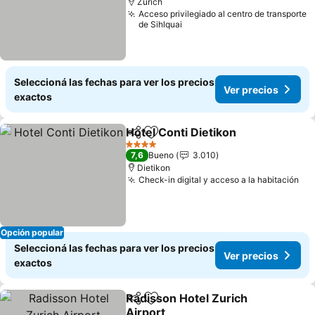
Zúrich
Acceso privilegiado al centro de transporte
de Sihlquai
Seleccioná las fechas para ver los precios
Ver precios
exactos
Hotel Conti Dietikon
Compartir
Añadir a favoritos
Ver pr
4 Estrellas
7,6
Bueno
3.010
Dietikon
Check-in digital y acceso a la habitación
Ver
Opción popular
Seleccioná las fechas para ver los precios
Ver precios
exactos
Radisson Hotel Zurich
Compartir
Añadir a favoritos
Airport