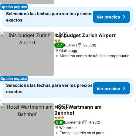
Opción popular
Seleccioná las fechas para ver los precios
Ver precios
exactos
ibis budget Zurich Airport
Compartir
Añadir a favoritos
2 Estrellas
7,7
Bueno
22.328
Glattbrugg
Moderno centro de tránsito aeroportuario
Ve
Opción popular
Seleccioná las fechas para ver los precios
Ver precios
exactos
Hotel Wartmann am
Compartir
Añadir a favoritos
Bahnhof
Ver precios
3 Estrellas
8,6
Excelente
4.932
Winterthur
Tranquilo jardín en el patio
Ver precios