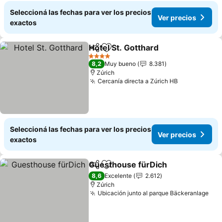
Seleccioná las fechas para ver los precios
Ver precios
exactos
Hotel St. Gotthard
Compartir
Añadir a favoritos
Ver prec
4 Estrellas
8,2
Muy bueno
8.381
Zúrich
Cercanía directa a Zúrich HB
Ver precios
Seleccioná las fechas para ver los precios
Ver precios
exactos
Guesthouse fürDich
Compartir
Añadir a favoritos
Ver pr
8,6
Excelente
2.612
Zúrich
Ubicación junto al parque Bäckeranlage
Ver