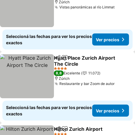
Zúrich
Vistas panorámicas al río Limmat
Ver prec
Seleccioná las fechas para ver los precios
Ver precios
exactos
Hyatt Place Zurich Airport
Compartir
Añadir a favoritos
The Circle
Ver precios
4 Estrellas
8,8
Excelente
11.072
Zúrich
Restaurante y bar Zoom de autor
Ver prec
Seleccioná las fechas para ver los precios
Ver precios
exactos
Hilton Zurich Airport
Compartir
Añadir a favoritos
Ver p