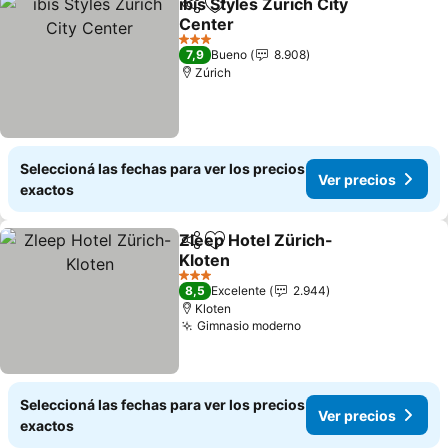
ibis Styles Zurich City
Compartir
Añadir a favoritos
Center
Ver precios
3 Estrellas
7,9
Bueno
8.908
Zúrich
Seleccioná las fechas para ver los precios
Ver precios
exactos
Zleep Hotel Zürich-
Compartir
Añadir a favoritos
Kloten
Ver precios
3 Estrellas
8,5
Excelente
2.944
Kloten
Gimnasio moderno
Ver precios
Seleccioná las fechas para ver los precios
Ver precios
exactos