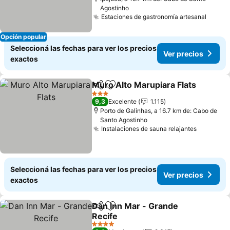
Agostinho
Estaciones de gastronomía artesanal
Ver p
Opción popular
Seleccioná las fechas para ver los precios
Ver precios
exactos
Muro Alto Marupiara Flats
Compartir
Añadir a favoritos
3 Estrellas
9,3
Excelente
1.115
Porto de Galinhas, a 16.7 km de: Cabo de
Santo Agostinho
Instalaciones de sauna relajantes
Ver prec
Seleccioná las fechas para ver los precios
Ver precios
exactos
Dan Inn Mar - Grande
Compartir
Añadir a favoritos
Recife
Ver precios
4 Estrellas