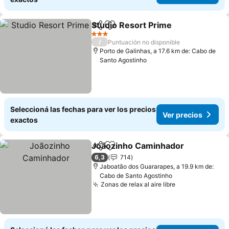
Studio Resort Prime
Compartir
Añadir a favoritos
Ver pr
3 Estrellas
/
Puntuación no disponible
Porto de Galinhas, a 17.6 km de: Cabo de
Santo Agostinho
Seleccioná las fechas para ver los precios
Ver precios
exactos
Joãozinho Caminhador
Compartir
Añadir a favoritos
Ver
6,3
714
Jaboatão dos Guararapes, a 19.9 km de:
Cabo de Santo Agostinho
Zonas de relax al aire libre
Ver precios