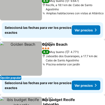
8,0
Muy bueno
9.647
Recife, a 18.1 km de: Cabo de Santo
Agostinho
Amplias habitaciones con vistas al Atlántico
Seleccioná las fechas para ver los precios
Ver precios
exactos
Golden Beach
Compartir
Añadir a favoritos
Ver precios
3 Estrellas
8,3
Muy bueno
4.771
Jaboatão dos Guararapes, a 17.7 km de:
Cabo de Santo Agostinho
Piscina exterior con jardín
Ver precios
Opción popular
Seleccioná las fechas para ver los precios
Ver precios
exactos
ibis budget Recife
Compartir
Añadir a favoritos
Jaboatão