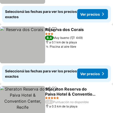
Seleccioná las fechas para ver los precios
Ver precios
exactos
Reserva dos Corais
Compartir
Añadir a favoritos
Ver pr
3 Estrellas
8,4
Muy bueno
449
a 0.1 km de la playa
Piscina al aire libre
Ver precios
Seleccioná las fechas para ver los precios
Ver precios
exactos
Sheraton Reserva do
Compartir
Añadir a favoritos
Paiva Hotel & Convention
Center, Recife
Ver precios
5 Estrellas
/
Puntuación no disponible
a 0.5 km de la playa