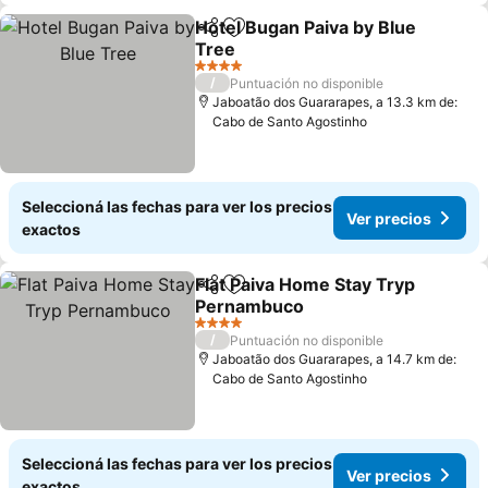
Hotel Bugan Paiva by Blue
Compartir
Añadir a favoritos
Tree
Ver precios
4 Estrellas
/
Puntuación no disponible
Jaboatão dos Guararapes, a 13.3 km de:
Cabo de Santo Agostinho
Seleccioná las fechas para ver los precios
Ver precios
exactos
Flat Paiva Home Stay Tryp
Compartir
Añadir a favoritos
Pernambuco
Ver precios
4 Estrellas
/
Puntuación no disponible
Jaboatão dos Guararapes, a 14.7 km de:
Cabo de Santo Agostinho
Seleccioná las fechas para ver los precios
Ver precios
exactos