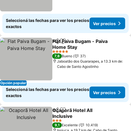
Seleccioná las fechas para ver los precios
Ver precios
exactos
Flat Paiva Bugam - Paiva
Compartir
Añadir a favoritos
Home Stay
Ver precios
5 Estrellas
7,8
Bueno
37
Jaboatão dos Guararapes, a 13.3 km de:
Cabo de Santo Agostinho
Opción popular
Seleccioná las fechas para ver los precios
Ver precios
exactos
Ocaporã Hotel All
Compartir
Añadir a favoritos
Inclusive
Ver precios
3 Estrellas
9,1
Excelente
10.419
Ipojuca, a 19.7 km de: Cabo de Santo