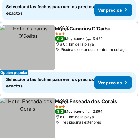
Seleccioná las fechas para ver los precios
Ver precios
exactos
Hotel Canarius D'Gaibu
Compartir
Añadir a favoritos
Ver
3 Estrellas
8,3
Muy bueno
5.452
a 0.1 km de la playa
Piscina exterior con bar dentro del agua
Ver
Opción popular
Seleccioná las fechas para ver los precios
Ver precios
exactos
Hotel Enseada dos Corais
Compartir
Añadir a favoritos
3 Estrellas
8,2
Muy bueno
2.894
a 0.1 km de la playa
Tres piscinas exteriores
Ver precios