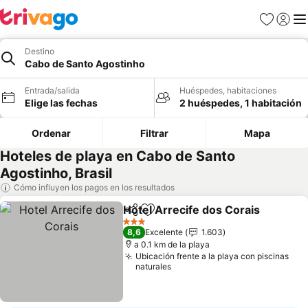
Favoritos
Iniciar 
Me
Destino
Cabo de Santo Agostinho
Entrada/salida
Huéspedes, habitaciones
Elige las fechas
2 huéspedes, 1 habitación
Ordenar
Filtrar
Mapa
Hoteles de playa en Cabo de Santo
Agostinho, Brasil
Cómo influyen los pagos en los resultados
Hotel Arrecife dos Corais
Compartir
Añadir a favoritos
3 Estrellas
8,6
Excelente
1.603
a 0.1 km de la playa
Ubicación frente a la playa con piscinas
naturales