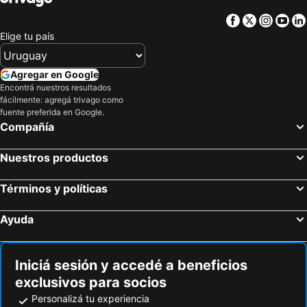
Facebook
Twitter
Insta
Yo
Elige tu país
Agregar en Google
Encontrá nuestros resultados
fácilmente: agregá trivago como
fuente preferida en Google.
Compañía
Nuestros productos
Términos y políticas
Ayuda
Iniciá sesión y accedé a beneficios
exclusivos para socios
Personalizá tu experiencia