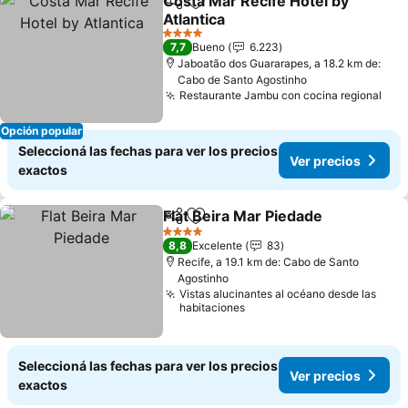
Costa Mar Recife Hotel by
Compartir
Añadir a favoritos
Atlantica
Ver precios
4 Estrellas
7,7
Bueno
6.223
Jaboatão dos Guararapes, a 18.2 km de:
Cabo de Santo Agostinho
Restaurante Jambu con cocina regional
Ver
Opción popular
Seleccioná las fechas para ver los precios
Ver precios
exactos
Flat Beira Mar Piedade
Compartir
Añadir a favoritos
Ver
4 Estrellas
8,8
Excelente
83
Recife, a 19.1 km de: Cabo de Santo
Agostinho
Vistas alucinantes al océano desde las
habitaciones
Seleccioná las fechas para ver los precios
Ver precios
exactos