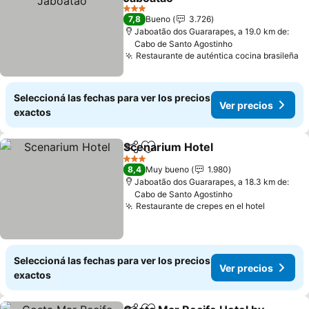
Ver precios
3 Estrellas
7,8
Bueno
3.726
Jaboatão dos Guararapes, a 19.0 km de:
Cabo de Santo Agostinho
Restaurante de auténtica cocina brasileña
Ve
Seleccioná las fechas para ver los precios
Ver precios
exactos
Scenarium Hotel
Compartir
Añadir a favoritos
Ver preci
3 Estrellas
8,4
Muy bueno
1.980
Jaboatão dos Guararapes, a 18.3 km de:
Cabo de Santo Agostinho
Restaurante de crepes en el hotel
Ver prec
Seleccioná las fechas para ver los precios
Ver precios
exactos