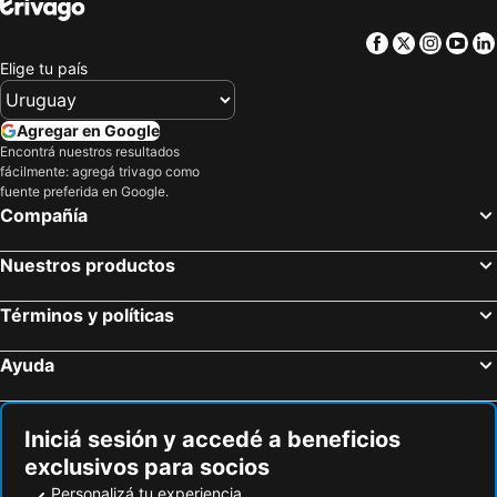
Facebook
Twitter
Insta
Yo
Elige tu país
Agregar en Google
Encontrá nuestros resultados
fácilmente: agregá trivago como
fuente preferida en Google.
Compañía
Nuestros productos
Términos y políticas
Ayuda
Iniciá sesión y accedé a beneficios
exclusivos para socios
Personalizá tu experiencia