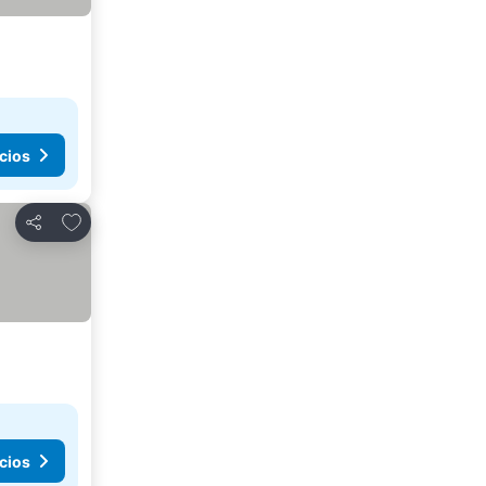
cios
Añadir a favoritos
Compartir
cios