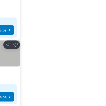
cios
Añadir a favoritos
Compartir
cios