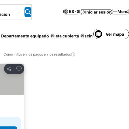
ES · $
Menú
Iniciar sesión
ación
Ver mapa
Departamento equipado
Pileta cubierta
Piscina
Bañera de hidr
Cómo influyen los pagos en los resultados
Añadir a favoritos
Compartir