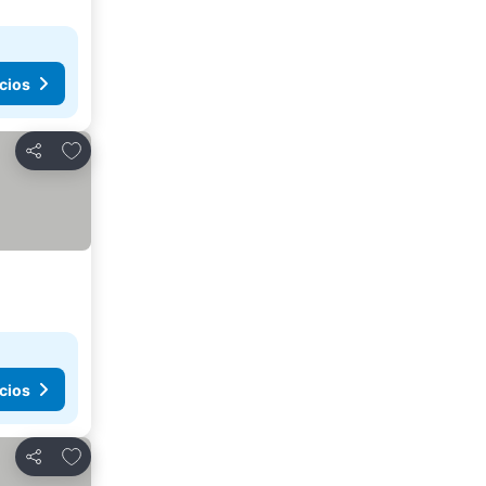
cios
Añadir a favoritos
Compartir
cios
Añadir a favoritos
Compartir