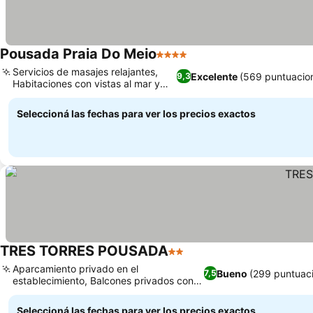
Pousada Praia Do Meio
4 Estrellas
Servicios de masajes relajantes,
Excelente
(569 puntuacio
9,3
Habitaciones con vistas al mar y
balcón
Seleccioná las fechas para ver los precios exactos
TRES TORRES POUSADA
2 Estrellas
Aparcamiento privado en el
Bueno
(299 puntuac
7,5
establecimiento, Balcones privados con
vistas a la ciudad
Seleccioná las fechas para ver los precios exactos