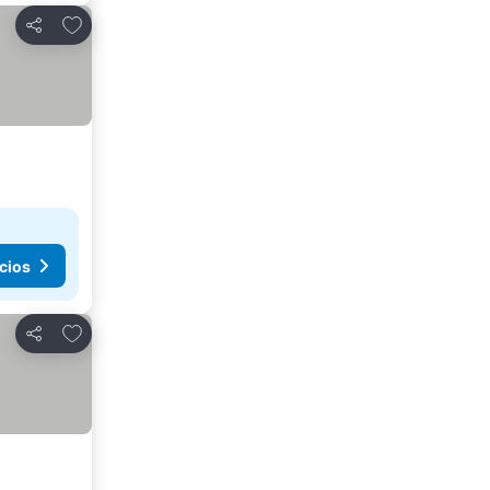
Añadir a favoritos
Compartir
cios
Añadir a favoritos
Compartir