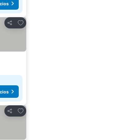
cios
Añadir a favoritos
Compartir
cios
Añadir a favoritos
Compartir