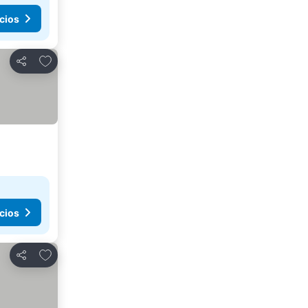
cios
Añadir a favoritos
Compartir
cios
Añadir a favoritos
Compartir