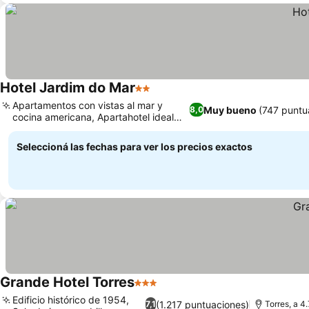
Hotel Jardim do Mar
2 Estrellas
Apartamentos con vistas al mar y
Muy bueno
(747 puntu
8,0
cocina americana, Apartahotel ideal
para familias
Seleccioná las fechas para ver los precios exactos
Grande Hotel Torres
3 Estrellas
Edificio histórico de 1954,
(1.217 puntuaciones)
7,1
Torres, a 4