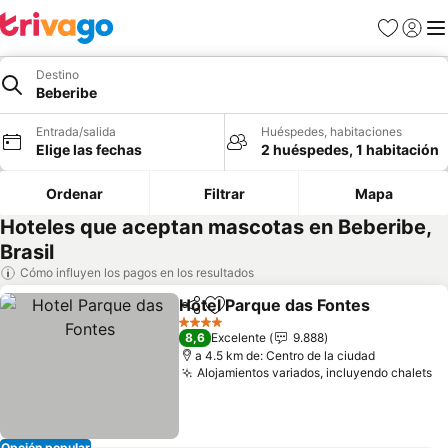
Favoritos
Iniciar 
Me
Destino
Beberibe
Entrada/salida
Huéspedes, habitaciones
Elige las fechas
2 huéspedes, 1 habitación
Ordenar
Filtrar
Mapa
Hoteles que aceptan mascotas en Beberibe,
Brasil
Cómo influyen los pagos en los resultados
Hotel Parque das Fontes
Compartir
Añadir a favoritos
4 Estrellas
8,6
Excelente
9.888
a 4.5 km de: Centro de la ciudad
Alojamientos variados, incluyendo chalets
Opción popular