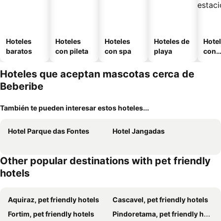
Hoteles
Hoteles
Hoteles
Hoteles de
Hote
baratos
con pileta
con spa
playa
con
esta
mien
Hoteles que aceptan mascotas cerca de
Beberibe
También te pueden interesar estos hoteles...
Hotel Parque das Fontes
Hotel Jangadas
Other popular destinations with pet friendly
hotels
Aquiraz, pet friendly hotels
Cascavel, pet friendly hotels
Fortim, pet friendly hotels
Pindoretama, pet friendly hotels