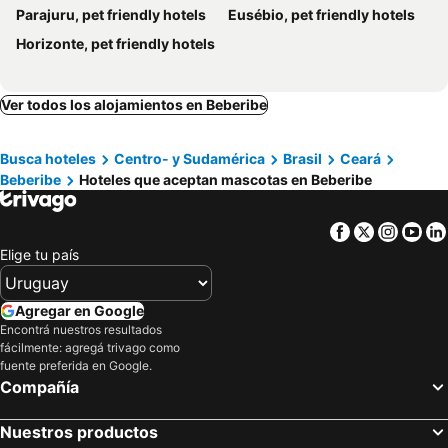
Parajuru, pet friendly hotels
Eusébio, pet friendly hotels
Horizonte, pet friendly hotels
Ver todos los alojamientos en Beberibe
Busca hoteles
Centro- y Sudamérica
Brasil
Ceará
Beberibe
Hoteles que aceptan mascotas en Beberibe
Facebook
Twitter
Insta
Yo
Elige tu país
Agregar en Google
Encontrá nuestros resultados
fácilmente: agregá trivago como
fuente preferida en Google.
Compañía
Nuestros productos