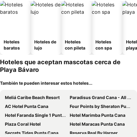
Hoteles
Hoteles de
Hoteles
Hoteles
Hotel
baratos
lujo
con pileta
con spa
play
Hoteles que aceptan mascotas cerca de
Playa Bávaro
También te pueden interesar estos hoteles...
Meliá Caribe Beach Resort
Paradisus Grand Cana - All Suites
AC Hotel Punta Cana
Four Points by Sheraton Puntacana
Hotel Faranda Single 1 Punta Cana - Adults Only
Hotel Marimba Punta Cana
Plaza Coral Hotel
Hotel Maracas Punta Cana
Secrets Tides Punta Cana
Reserva Real By Harper