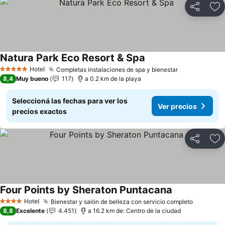
Compartir
Añ
Natura Park Eco Resort & Spa
Ver precios
Hotel
Completas instalaciones de spa y bienestar
Ver precios
5 Estrellas
8,4
Muy bueno
117
a 0.2 km de la playa
Seleccioná las fechas para ver los
Ver precios
precios exactos
Compartir
Añ
Four Points by Sheraton Puntacana
Ver precios
Hotel
Bienestar y salón de belleza con servicio completo
Ver prec
4 Estrellas
8,8
Excelente
4.451
a 16.2 km de: Centro de la ciudad