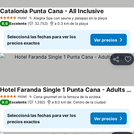
Catalonia Punta Cana - All Inclusive
Ver precios
Hotel
Alegria Spa con sauna y palapas en la playa
Ver precios
5 Estrellas
8,6
Excelente
32.752
a 0.3 km de la playa
Seleccioná las fechas para ver los
Ver precios
precios exactos
Compartir
Añ
Hotel Faranda Single 1 Punta Cana - Adults Only
Ver precios
Hotel
Cena gourmet en la terraza de la azotea
Ver precios
5 Estrellas
9,0
Excelente
1.392
a 8.0 km de: Centro de la ciudad
Seleccioná las fechas para ver los
Ver precios
precios exactos