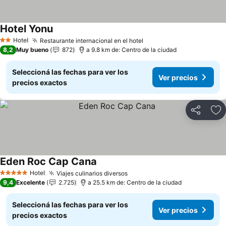
Hotel Yonu
Ver precios
Hotel
Restaurante internacional en el hotel
Ver precios
2 Estrellas
8,2
Muy bueno
872
a 9.8 km de: Centro de la ciudad
Seleccioná las fechas para ver los
Ver precios
precios exactos
Compartir
Añ
Eden Roc Cap Cana
Ver precios
Hotel
Viajes culinarios diversos
Ver precios
5 Estrellas
9,4
Excelente
2.725
a 25.5 km de: Centro de la ciudad
Seleccioná las fechas para ver los
Ver precios
precios exactos