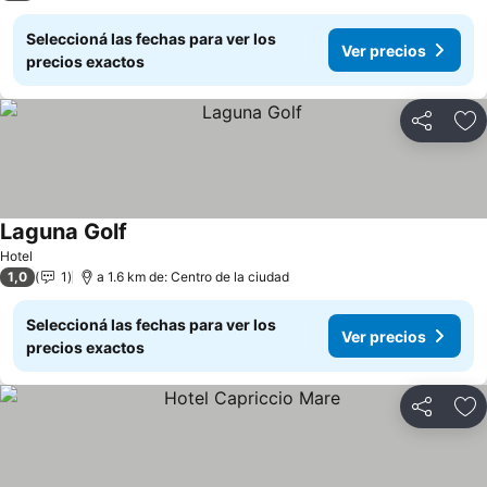
Seleccioná las fechas para ver los
Ver precios
precios exactos
Compartir
Añ
Laguna Golf
Ver precios
Hotel
1,0
1
a 1.6 km de: Centro de la ciudad
Seleccioná las fechas para ver los
Ver precios
precios exactos
Compartir
Añ