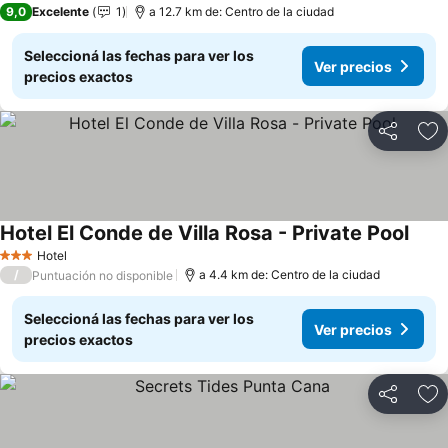
9,0
Excelente
1
a 12.7 km de: Centro de la ciudad
Seleccioná las fechas para ver los
Ver precios
precios exactos
Compartir
Añ
Hotel El Conde de Villa Rosa - Private Pool
Ver p
Hotel
3 Estrellas
/
a 4.4 km de: Centro de la ciudad
Puntuación no disponible
Seleccioná las fechas para ver los
Ver precios
precios exactos
Compartir
Añ