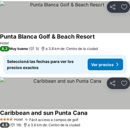
Compartir
Añ
Punta Blanca Golf & Beach Resort
Ver precios
Hotel
8,2
Muy bueno
5
a 3.8 km de: Centro de la ciudad
Seleccioná las fechas para ver los
Ver precios
precios exactos
Compartir
Añ
Caribbean and sun Punta Cana
Ver precios
Hotel
Fácil acceso a campos de golf
Ver precios
4 Estrellas
4,3
16
a 3.6 km de: Centro de la ciudad