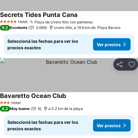
Secrets Tides Punta Cana
Ver precios
Hotel
Playa de Uvero Alto con palmeras
Ver precios
5 Estrellas
9,2
Excelente
3.669
Uvero Alto, a 19.6 km de: Playa Bávaro
Seleccioná las fechas para ver los
Ver precios
precios exactos
Compartir
Añ
Bavaretto Ocean Club
Ver precios
Hotel
3 Estrellas
8,2
Muy bueno
6
a 0.2 km de la playa
Seleccioná las fechas para ver los
Ver precios
precios exactos