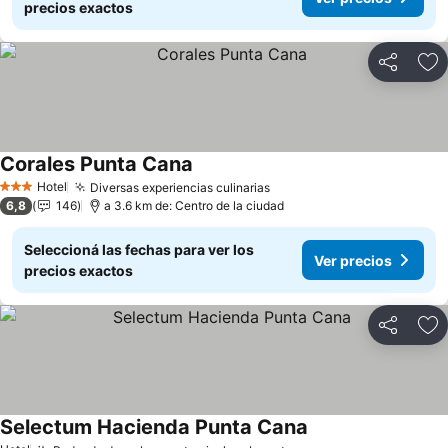
precios exactos
Compartir
Añ
Corales Punta Cana
Ver precios
Hotel
Diversas experiencias culinarias
Ver precios
3 Estrellas
6,8
146
a 3.6 km de: Centro de la ciudad
Seleccioná las fechas para ver los
Ver precios
precios exactos
Compartir
Añ
Selectum Hacienda Punta Cana
Ver precios