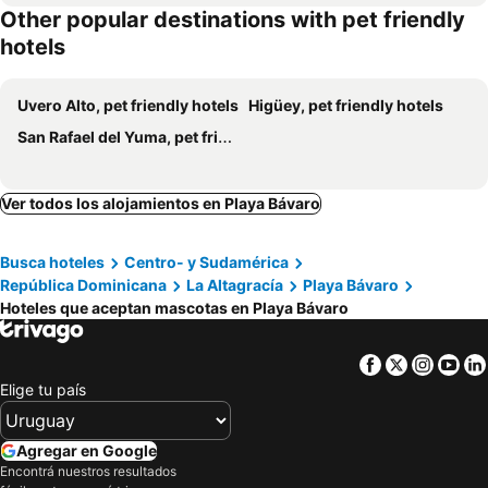
Other popular destinations with pet friendly
Hotel El Imperio Punta Cana
Eden Roc Cap Cana
hotels
Uvero Alto, pet friendly hotels
Higüey, pet friendly hotels
San Rafael del Yuma, pet friendly hotels
Ver todos los alojamientos en Playa Bávaro
Busca hoteles
Centro- y Sudamérica
República Dominicana
La Altagracía
Playa Bávaro
Hoteles que aceptan mascotas en Playa Bávaro
Facebook
Twitter
Insta
Yo
Elige tu país
Agregar en Google
Encontrá nuestros resultados