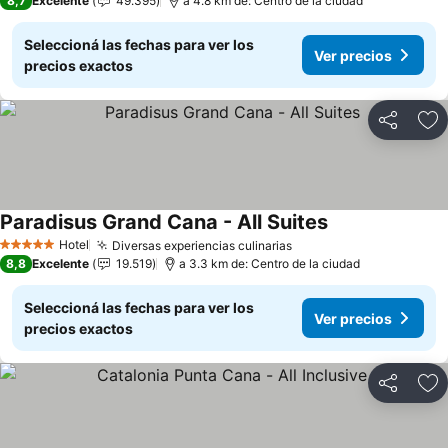
8,7
Excelente
49.395
a 4.8 km de: Centro de la ciudad
Seleccioná las fechas para ver los
Ver precios
precios exactos
Compartir
Añ
Paradisus Grand Cana - All Suites
Ver precios
Hotel
Diversas experiencias culinarias
Ver precios
5 Estrellas
8,8
Excelente
19.519
a 3.3 km de: Centro de la ciudad
Seleccioná las fechas para ver los
Ver precios
precios exactos
Compartir
Añ