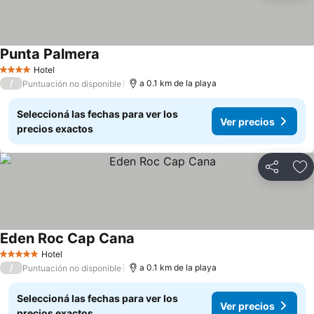
Punta Palmera
Ver precios
Hotel
4 Estrellas
/
a 0.1 km de la playa
Puntuación no disponible
Seleccioná las fechas para ver los
Ver precios
precios exactos
Compartir
Añ
Eden Roc Cap Cana
Ver precios
Hotel
5 Estrellas
/
a 0.1 km de la playa
Puntuación no disponible
Seleccioná las fechas para ver los
Ver precios
precios exactos