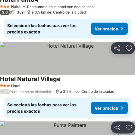
Ver precios
Hotel
Restaurante en el hotel con cocina local
Ver precios
3 Estrellas
5,6
369
a 0.5 km de: Centro de la ciudad
Seleccioná las fechas para ver los
Ver precios
precios exactos
Compartir
Añ
Hotel Natural Village
Ver precios
Hotel
3 Estrellas
/
a 3.5 km de: Centro de la ciudad
Puntuación no disponible
Seleccioná las fechas para ver los
Ver precios
precios exactos
Compartir
Añ