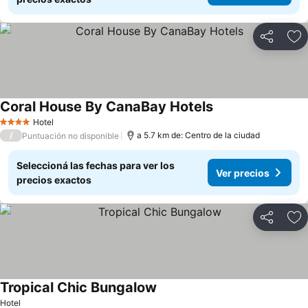
Compartir
Añ
Coral House By CanaBay Hotels
Ver precios
Hotel
4 Estrellas
/
a 5.7 km de: Centro de la ciudad
Puntuación no disponible
Seleccioná las fechas para ver los
Ver precios
precios exactos
Compartir
Añ
Tropical Chic Bungalow
Ver precios
Hotel