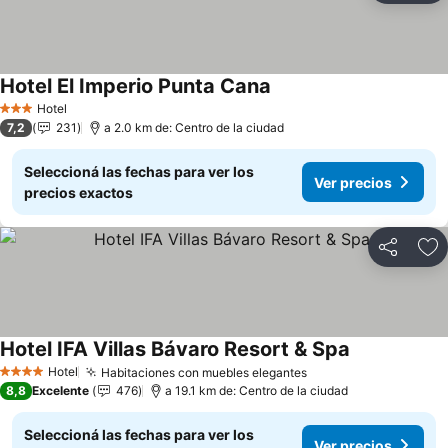
Hotel El Imperio Punta Cana
Ver precios
Hotel
3 Estrellas
7,2
231
a 2.0 km de: Centro de la ciudad
Seleccioná las fechas para ver los
Ver precios
precios exactos
Compartir
Añ
Hotel IFA Villas Bávaro Resort & Spa
Ver precios
Hotel
Habitaciones con muebles elegantes
Ver precios
4 Estrellas
8,8
Excelente
476
a 19.1 km de: Centro de la ciudad
Seleccioná las fechas para ver los
Ver precios