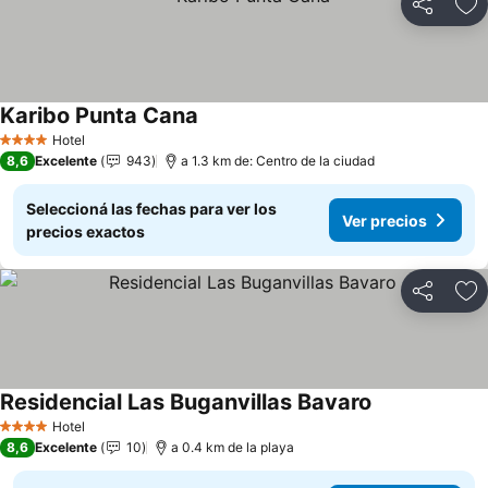
Compartir
Añ
Karibo Punta Cana
Ver precios
Hotel
4 Estrellas
8,6
Excelente
943
a 1.3 km de: Centro de la ciudad
Seleccioná las fechas para ver los
Ver precios
precios exactos
Compartir
Añ
Residencial Las Buganvillas Bavaro
Ver precios
Hotel
4 Estrellas
8,6
Excelente
10
a 0.4 km de la playa