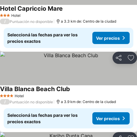
Hotel Capriccio Mare
Ver precios
Hotel
3 Estrellas
/
a 3.3 km de: Centro de la ciudad
Puntuación no disponible
Seleccioná las fechas para ver los
Ver precios
precios exactos
Compartir
Añ
Villa Blanca Beach Club
Ver precios
Hotel
4 Estrellas
/
a 3.9 km de: Centro de la ciudad
Puntuación no disponible
Seleccioná las fechas para ver los
Ver precios
precios exactos