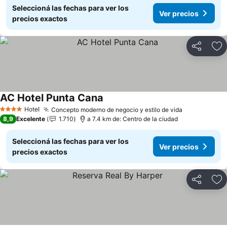
Seleccioná las fechas para ver los
Ver precios
precios exactos
Compartir
Añ
AC Hotel Punta Cana
Ver precios
Hotel
Concepto moderno de negocio y estilo de vida
Ver precios
4 Estrellas
8,9
Excelente
1.710
a 7.4 km de: Centro de la ciudad
Seleccioná las fechas para ver los
Ver precios
precios exactos
Compartir
Añ