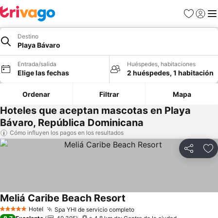
Favoritos
Iniciar 
Me
Destino
Playa Bávaro
Entrada/salida
Huéspedes, habitaciones
Elige las fechas
2 huéspedes, 1 habitación
Ordenar
Filtrar
Mapa
Hoteles que aceptan mascotas en Playa
Bávaro, República Dominicana
Cómo influyen los pagos en los resultados
Compartir
Añ
Meliá Caribe Beach Resort
Ver precios
Hotel
Spa YHI de servicio completo
Ver precios
5 Estrellas