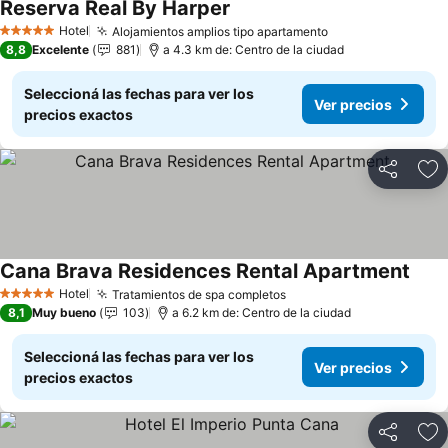
Reserva Real By Harper
Ver precios
Hotel
Alojamientos amplios tipo apartamento
Ver precios
5 Estrellas
8,8
Excelente
881
a 4.3 km de: Centro de la ciudad
Seleccioná las fechas para ver los
Ver precios
precios exactos
Compartir
Añ
Cana Brava Residences Rental Apartment
Ver 
Hotel
Tratamientos de spa completos
Ver precios
5 Estrellas
8,1
Muy bueno
103
a 6.2 km de: Centro de la ciudad
Seleccioná las fechas para ver los
Ver precios
precios exactos
Compartir
Añ