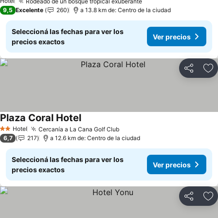
Hotel
Rodeado de un bosque tropical exuberante
Ver precios
9,5
Excelente
260
a 13.8 km de: Centro de la ciudad
Seleccioná las fechas para ver los
Ver precios
precios exactos
Compartir
Añ
Plaza Coral Hotel
Ver precios
Hotel
Cercanía a La Cana Golf Club
Ver precios
2 Estrellas
6,7
217
a 12.6 km de: Centro de la ciudad
Seleccioná las fechas para ver los
Ver precios
precios exactos
Compartir
Añ