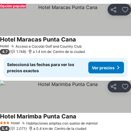
Opción popular
Compartir
Añ
Hotel Maracas Punta Cana
Ver precios
Hotel
Acceso a Cocotal Golf and Country Club
Ver precios
4,7
1.748
a 1.4 km de: Centro de la ciudad
Seleccioná las fechas para ver los
Ver precios
precios exactos
Compartir
Añ
Hotel Marimba Punta Cana
Ver precios
Hotel
Habitaciones amplias con suelos de mármol
Ver precios
3 Estrellas
5,4
2.071
a 0.4 km de: Centro de la ciudad