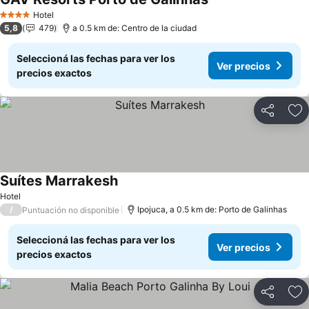
Hotel
4 Estrellas
5,8
479
a 0.5 km de: Centro de la ciudad
Seleccioná las fechas para ver los
Ver precios
precios exactos
Compartir
Añ
Suítes Marrakesh
Hotel
/
Ipojuca, a 0.5 km de: Porto de Galinhas
Puntuación no disponible
Seleccioná las fechas para ver los
Ver precios
precios exactos
Compartir
Añ