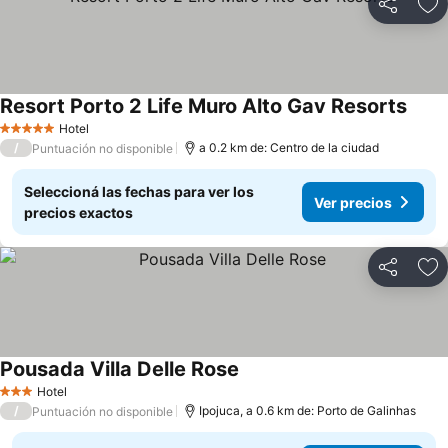
Compartir
Añ
Resort Porto 2 Life Muro Alto Gav Resorts
Hotel
5 Estrellas
/
a 0.2 km de: Centro de la ciudad
Puntuación no disponible
Seleccioná las fechas para ver los
Ver precios
precios exactos
Compartir
Añ
Pousada Villa Delle Rose
Hotel
3 Estrellas
/
Ipojuca, a 0.6 km de: Porto de Galinhas
Puntuación no disponible