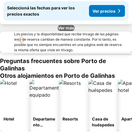
Seleccioná las fechas para ver los
Ver precios
precios exactos
Ver más
Los precios y la disponibilidad que recibe trivago de las páginas
web de reserva cambian de manera constante. Por lo tanto, es
posible que no siempre encuentres en una página web de reserva
la misma oferta que viste en trivago.
Preguntas frecuentes sobre Porto de
Galinhas
Otros alojamientos en Porto de Galinhas
Hotel
Departame
Resorts
Casa de
Apart
nto
huéspedes
equipado