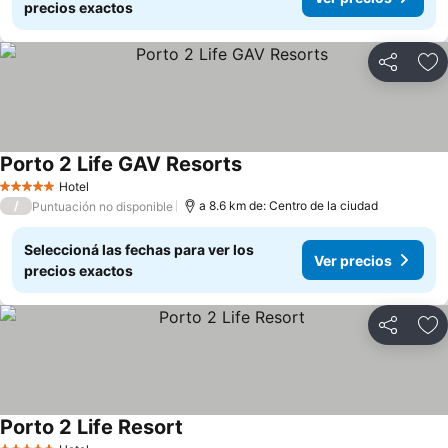
precios exactos
Compartir
Añ
Porto 2 Life GAV Resorts
Hotel
5 Estrellas
/
a 8.6 km de: Centro de la ciudad
Puntuación no disponible
Seleccioná las fechas para ver los
Ver precios
precios exactos
Compartir
Añ
Porto 2 Life Resort