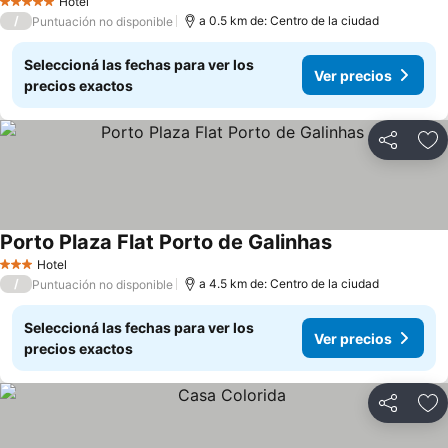
Hotel
5 Estrellas
/
a 0.5 km de: Centro de la ciudad
Puntuación no disponible
Seleccioná las fechas para ver los
Ver precios
precios exactos
Compartir
Añ
Porto Plaza Flat Porto de Galinhas
Hotel
3 Estrellas
/
a 4.5 km de: Centro de la ciudad
Puntuación no disponible
Seleccioná las fechas para ver los
Ver precios
precios exactos
Compartir
Añ