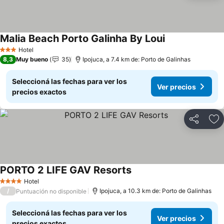
Malia Beach Porto Galinha By Loui
Hotel
3 Estrellas
8,3
Muy bueno
35
Ipojuca, a 7.4 km de: Porto de Galinhas
Seleccioná las fechas para ver los
Ver precios
precios exactos
Compartir
Añ
PORTO 2 LIFE GAV Resorts
Hotel
4 Estrellas
/
Ipojuca, a 10.3 km de: Porto de Galinhas
Puntuación no disponible
Seleccioná las fechas para ver los
Ver precios
precios exactos