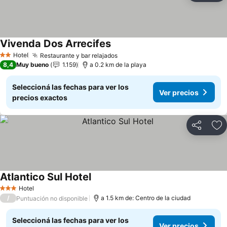
Vivenda Dos Arrecifes
Hotel
Restaurante y bar relajados
2 Estrellas
8,4
Muy bueno
1.159
a 0.2 km de la playa
Seleccioná las fechas para ver los
Ver precios
precios exactos
Compartir
Añ
Atlantico Sul Hotel
Hotel
3 Estrellas
/
a 1.5 km de: Centro de la ciudad
Puntuación no disponible
Seleccioná las fechas para ver los
Ver precios