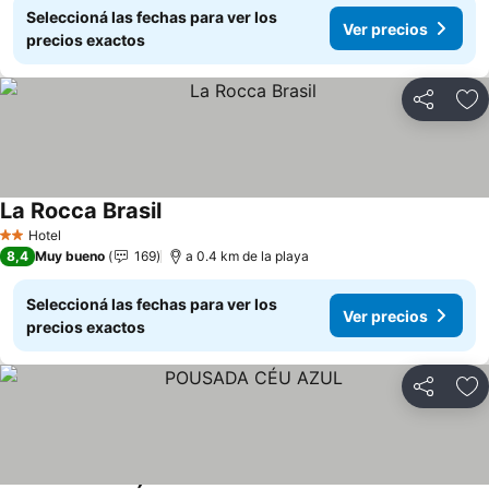
Seleccioná las fechas para ver los
Ver precios
precios exactos
Compartir
Añ
La Rocca Brasil
Hotel
2 Estrellas
8,4
Muy bueno
169
a 0.4 km de la playa
Seleccioná las fechas para ver los
Ver precios
precios exactos
Compartir
Añ