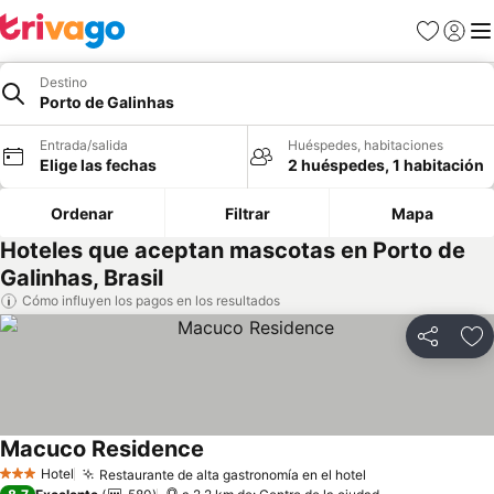
Favoritos
Iniciar 
Me
Destino
Porto de Galinhas
Entrada/salida
Huéspedes, habitaciones
Elige las fechas
2 huéspedes, 1 habitación
Ordenar
Filtrar
Mapa
Hoteles que aceptan mascotas en Porto de
Galinhas, Brasil
Cómo influyen los pagos en los resultados
Compartir
Añ
Macuco Residence
Hotel
Restaurante de alta gastronomía en el hotel
3 Estrellas