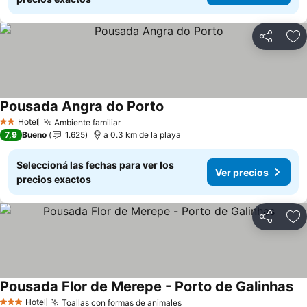
Compartir
Añ
Pousada Angra do Porto
Hotel
Ambiente familiar
2 Estrellas
7,9
Bueno
1.625
a 0.3 km de la playa
Seleccioná las fechas para ver los
Ver precios
precios exactos
Compartir
Añ
Pousada Flor de Merepe - Porto de Galinhas
Hotel
Toallas con formas de animales
3 Estrellas