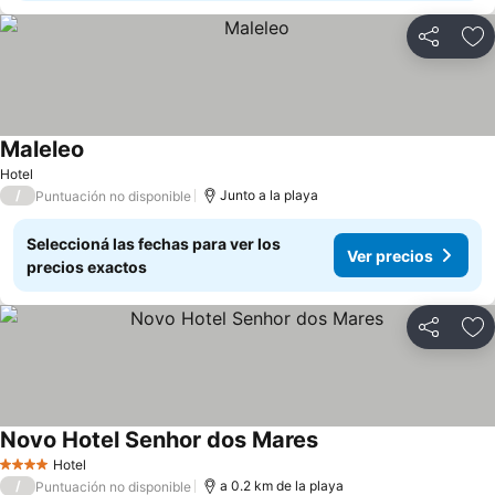
Compartir
Añ
Maleleo
Hotel
/
Junto a la playa
Puntuación no disponible
Seleccioná las fechas para ver los
Ver precios
precios exactos
Compartir
Añ
Novo Hotel Senhor dos Mares
Hotel
4 Estrellas
/
a 0.2 km de la playa
Puntuación no disponible