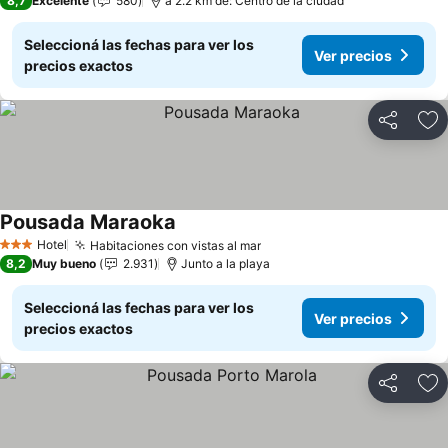
8,7
Excelente
580
a 2.2 km de: Centro de la ciudad
Seleccioná las fechas para ver los
Ver precios
precios exactos
Compartir
Añ
Pousada Maraoka
Hotel
Habitaciones con vistas al mar
3 Estrellas
8,2
Muy bueno
2.931
Junto a la playa
Seleccioná las fechas para ver los
Ver precios
precios exactos
Compartir
Añ