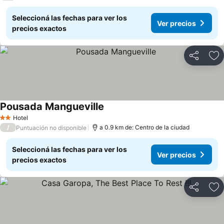
Seleccioná las fechas para ver los
Ver precios
precios exactos
Compartir
Añ
Pousada Mangueville
Hotel
2 Estrellas
/
a 0.9 km de: Centro de la ciudad
Puntuación no disponible
Seleccioná las fechas para ver los
Ver precios
precios exactos
Compartir
Añ