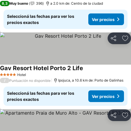
8,3
Muy bueno
396
a 2.0 km de: Centro de la ciudad
Seleccioná las fechas para ver los
Ver precios
precios exactos
Compartir
Añ
Gav Resort Hotel Porto 2 Life
Hotel
5 Estrellas
/
Ipojuca, a 10.6 km de: Porto de Galinhas
Puntuación no disponible
Seleccioná las fechas para ver los
Ver precios
precios exactos
Compartir
Añ