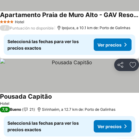
Apartamento Praia de Muro Alto - GAV Resorts B03-212
Hotel
4 Estrellas
/
Ipojuca, a 10.1 km de: Porto de Galinhas
Puntuación no disponible
Seleccioná las fechas para ver los
Ver precios
precios exactos
Compartir
Añ
Pousada Capitão
Hotel
7,9
Bueno
21
Sirinhaém, a 12.7 km de: Porto de Galinhas
Seleccioná las fechas para ver los
Ver precios
precios exactos