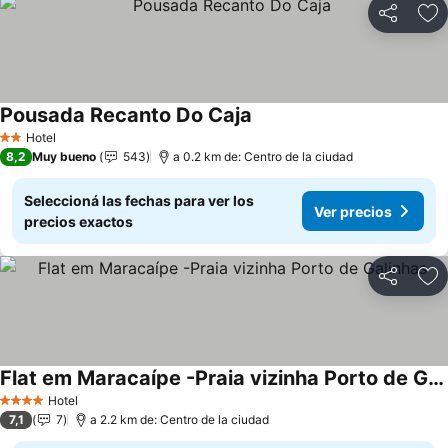
Compartir
Añ
Pousada Recanto Do Caja
Hotel
2 Estrellas
8,2
Muy bueno
543
a 0.2 km de: Centro de la ciudad
Seleccioná las fechas para ver los
Ver precios
precios exactos
Compartir
Añ
Flat em Maracaípe -Praia vizinha Porto de Galinhas
Hotel
4 Estrellas
7,1
7
a 2.2 km de: Centro de la ciudad