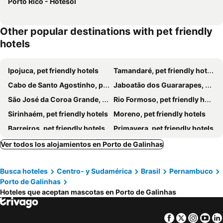
Porto Rico - Hotesol
Other popular destinations with pet friendly
hotels
Ipojuca, pet friendly hotels
Tamandaré, pet friendly hotels
Cabo de Santo Agostinho, pet friendly hotels
Jaboatão dos Guararapes, pet friendly hotels
São José da Coroa Grande, pet friendly hotels
Rio Formoso, pet friendly hotels
Sirinhaém, pet friendly hotels
Moreno, pet friendly hotels
Barreiros, pet friendly hotels
Primavera, pet friendly hotels
Ver todos los alojamientos en Porto de Galinhas
Busca hoteles
Centro- y Sudamérica
Brasil
Pernambuco
Porto de Galinhas
Hoteles que aceptan mascotas en Porto de Galinhas
Facebook
Twitter
Insta
Yo