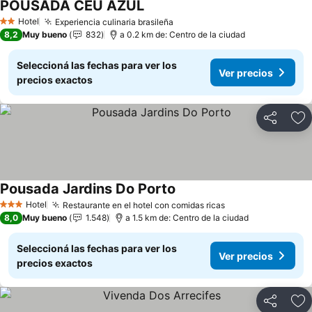
POUSADA CÉU AZUL
Hotel
Experiencia culinaria brasileña
2 Estrellas
8,2
Muy bueno
832
a 0.2 km de: Centro de la ciudad
Seleccioná las fechas para ver los
Ver precios
precios exactos
Compartir
Añ
Pousada Jardins Do Porto
Hotel
Restaurante en el hotel con comidas ricas
3 Estrellas
8,0
Muy bueno
1.548
a 1.5 km de: Centro de la ciudad
Seleccioná las fechas para ver los
Ver precios
precios exactos
Compartir
Añ