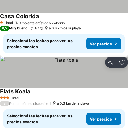
Casa Colorida
Hotel
Ambiente artístico y colorido
1 Estrellas
8,2
Muy bueno
877
a 0.6 km de la playa
Seleccioná las fechas para ver los
Ver precios
precios exactos
Compartir
Añ
Flats Koala
Hotel
3 Estrellas
/
a 0.3 km de la playa
Puntuación no disponible
Seleccioná las fechas para ver los
Ver precios
precios exactos