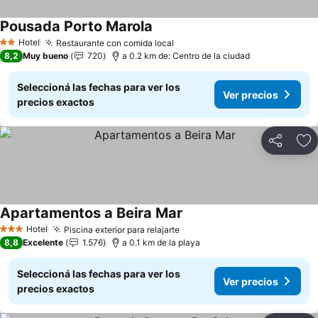
Pousada Porto Marola
Hotel
Restaurante con comida local
2 Estrellas
8,2
Muy bueno
720
a 0.2 km de: Centro de la ciudad
Seleccioná las fechas para ver los
Ver precios
precios exactos
Compartir
Añ
Apartamentos a Beira Mar
Hotel
Piscina exterior para relajarte
3 Estrellas
8,8
Excelente
1.576
a 0.1 km de la playa
Seleccioná las fechas para ver los
Ver precios
precios exactos