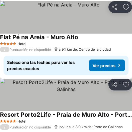
Compartir
Añ
Flat Pé na Areia - Muro Alto
Hotel
5 Estrellas
/
a 9.1 km de: Centro de la ciudad
Puntuación no disponible
Seleccioná las fechas para ver los
Ver precios
precios exactos
Compartir
Añ
Resort Porto2Life - Praia de Muro Alto - Porto de Galinhas
Hotel
5 Estrellas
/
Ipojuca, a 8.0 km de: Porto de Galinhas
Puntuación no disponible