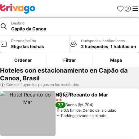
Favoritos
Iniciar 
Me
Destino
Capão da Canoa
Entrada/salida
Huéspedes, habitaciones
Elige las fechas
2 huéspedes, 1 habitación
Ordenar
Filtrar
Mapa
Hoteles con estacionamiento en Capão da
Canoa, Brasil
Cómo influyen los pagos en los resultados
Hotel Recanto do Mar
Compartir
Añadir a favoritos
2 Estrellas
7,7
Bueno
704
a 0.5 km de: Centro de la ciudad
Parking privado en el hotel