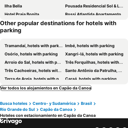
Ilha Bella
Pousada Residencial Sol & Litoral
Hotel Praia Bonita
Rossi Atlantida Apartamento
Other popular destinations for hotels with
parking
Tramandaí, hotels with parking
Imbé, hotels with parking
Osório, hotels with parking
Xangri-lá, hotels with parking
Arroio do Sal, hotels with parking
Três Forquilhas, hotels with parking
Três Cachoeiras, hotels with parking
Santo Antônio da Patrulha, hotels with parking
Terra de Areia, hotels with parking
Caraá, hotels with parking
Morrinhos do Sul, hotels with parking
Maquiné, hotels with parking
Ver todos los alojamientos en Capão da Canoa
Dom Pedro de Alcântara, hotels with parking
Itati, hotels with parking
Busca hoteles
Centro- y Sudamérica
Brasil
Riozinho, hotels with parking
Rio Grande do Sul
Capão da Canoa
Hoteles con estacionamiento en Capão da Canoa