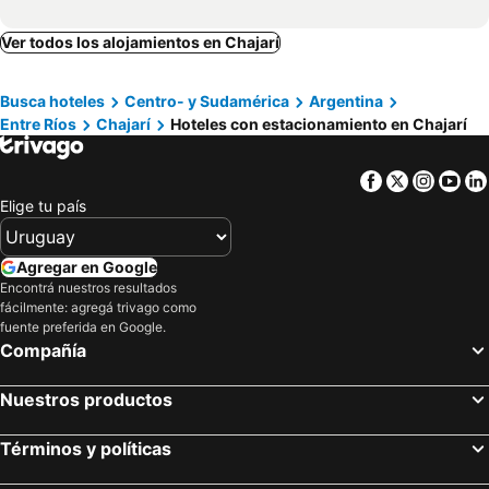
Ver todos los alojamientos en Chajarí
Busca hoteles
Centro- y Sudamérica
Argentina
Entre Ríos
Chajarí
Hoteles con estacionamiento en Chajarí
Facebook
Twitter
Insta
Yo
Elige tu país
Agregar en Google
Encontrá nuestros resultados
fácilmente: agregá trivago como
fuente preferida en Google.
Compañía
Nuestros productos
Términos y políticas