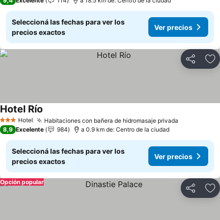
9,4
Excelente
114
a 18.5 km de: Centro de la ciudad
Seleccioná las fechas para ver los
Ver precios
precios exactos
Compartir
Añ
Hotel Río
Ver precios
Hotel
Habitaciones con bañera de hidromasaje privada
Ver precios
3 Estrellas
8,9
Excelente
984
a 0.9 km de: Centro de la ciudad
Seleccioná las fechas para ver los
Ver precios
precios exactos
Opción popular
Compartir
Añ