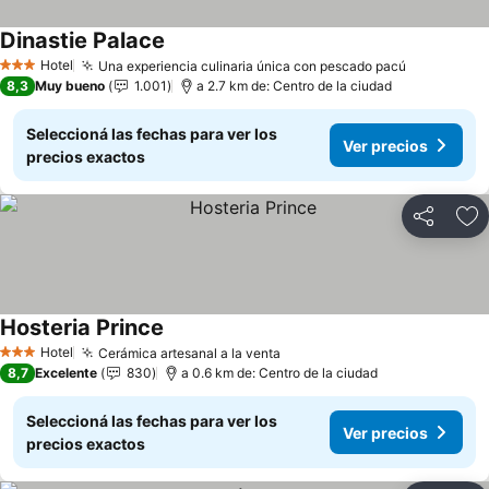
Dinastie Palace
Ver precios
Hotel
Una experiencia culinaria única con pescado pacú
Ver preci
3 Estrellas
8,3
Muy bueno
1.001
a 2.7 km de: Centro de la ciudad
Seleccioná las fechas para ver los
Ver precios
precios exactos
Compartir
Añ
Hosteria Prince
Ver precios
Hotel
Cerámica artesanal a la venta
Ver precios
3 Estrellas
8,7
Excelente
830
a 0.6 km de: Centro de la ciudad
Seleccioná las fechas para ver los
Ver precios
precios exactos