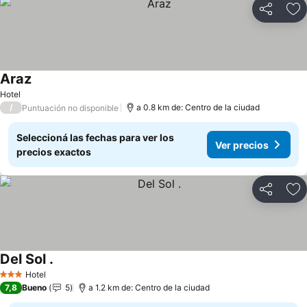
Compartir
Añ
Araz
Ver precios
Hotel
/
a 0.8 km de: Centro de la ciudad
Puntuación no disponible
Seleccioná las fechas para ver los
Ver precios
precios exactos
Compartir
Añ
Del Sol .
Ver precios
Hotel
3 Estrellas
7,8
Bueno
5
a 1.2 km de: Centro de la ciudad