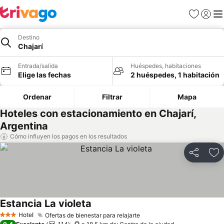
Favoritos
Iniciar 
Me
Destino
Chajarí
Entrada/salida
Huéspedes, habitaciones
Elige las fechas
2 huéspedes, 1 habitación
Ordenar
Filtrar
Mapa
Hoteles con estacionamiento en Chajarí,
Argentina
Cómo influyen los pagos en los resultados
Compartir
Añ
Estancia La violeta
Ver precios
Hotel
Ofertas de bienestar para relajarte
Ver precios
3 Estrellas