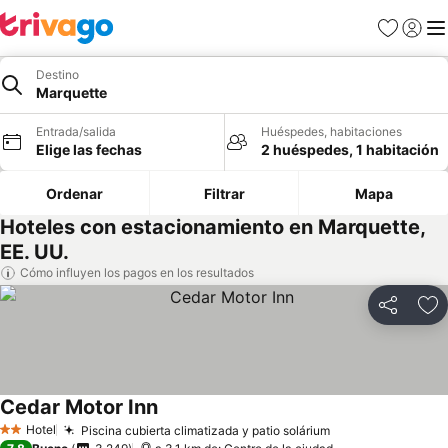
Favoritos
Iniciar 
Me
Destino
Marquette
Entrada/salida
Huéspedes, habitaciones
Elige las fechas
2 huéspedes, 1 habitación
Ordenar
Filtrar
Mapa
Hoteles con estacionamiento en Marquette,
EE. UU.
Cómo influyen los pagos en los resultados
Compartir
Añ
Cedar Motor Inn
Hotel
Piscina cubierta climatizada y patio solárium
2 Estrellas