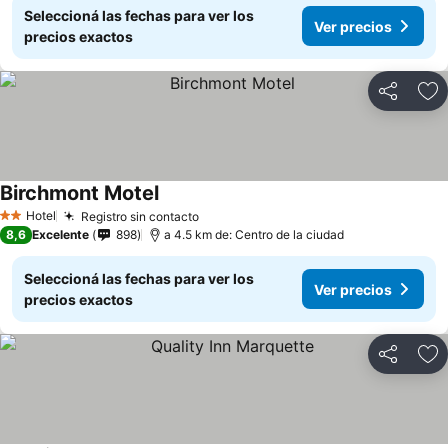
Seleccioná las fechas para ver los
Ver precios
precios exactos
Compartir
Añ
Birchmont Motel
Hotel
Registro sin contacto
2 Estrellas
8,6
Excelente
898
a 4.5 km de: Centro de la ciudad
Seleccioná las fechas para ver los
Ver precios
precios exactos
Compartir
Añ