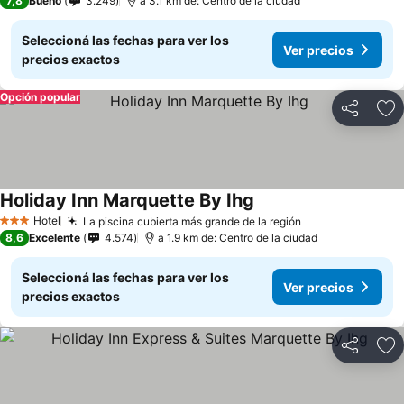
7,8
Bueno
3.249
a 3.1 km de: Centro de la ciudad
Seleccioná las fechas para ver los
Ver precios
precios exactos
Opción popular
Compartir
Añ
Holiday Inn Marquette By Ihg
Hotel
La piscina cubierta más grande de la región
3 Estrellas
8,6
Excelente
4.574
a 1.9 km de: Centro de la ciudad
Seleccioná las fechas para ver los
Ver precios
precios exactos
Compartir
Añ