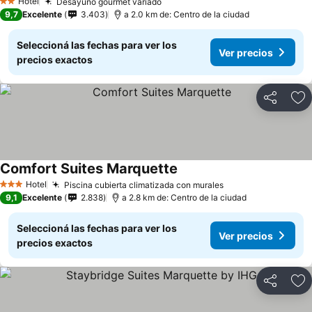
Hotel
Desayuno gourmet variado
2 Estrellas
9,7
Excelente
3.403
a 2.0 km de: Centro de la ciudad
Seleccioná las fechas para ver los
Ver precios
precios exactos
Compartir
Añ
Comfort Suites Marquette
Hotel
Piscina cubierta climatizada con murales
3 Estrellas
9,1
Excelente
2.838
a 2.8 km de: Centro de la ciudad
Seleccioná las fechas para ver los
Ver precios
precios exactos
Compartir
Añ