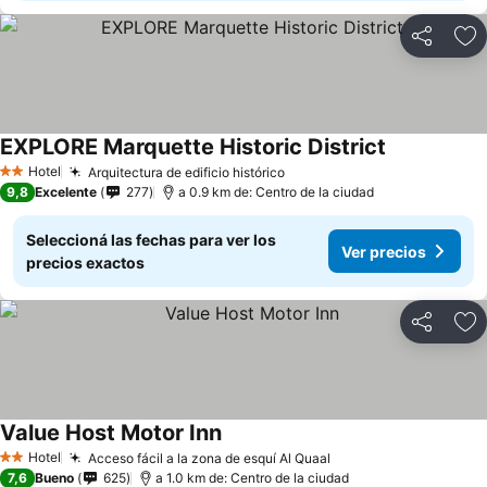
Compartir
Añ
EXPLORE Marquette Historic District
Hotel
Arquitectura de edificio histórico
2 Estrellas
9,8
Excelente
277
a 0.9 km de: Centro de la ciudad
Seleccioná las fechas para ver los
Ver precios
precios exactos
Compartir
Añ
Value Host Motor Inn
Hotel
Acceso fácil a la zona de esquí Al Quaal
2 Estrellas
7,6
Bueno
625
a 1.0 km de: Centro de la ciudad