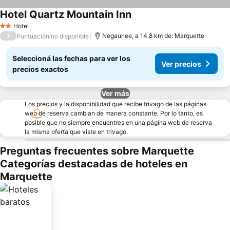
Hotel Quartz Mountain Inn
Hotel
2 Estrellas
/
Negaunee, a 14.8 km de: Marquette
Puntuación no disponible
Seleccioná las fechas para ver los
Ver precios
precios exactos
Ver más
Los precios y la disponibilidad que recibe trivago de las páginas
web de reserva cambian de manera constante. Por lo tanto, es
posible que no siempre encuentres en una página web de reserva
la misma oferta que viste en trivago.
Preguntas frecuentes sobre Marquette
Categorías destacadas de hoteles en
Marquette