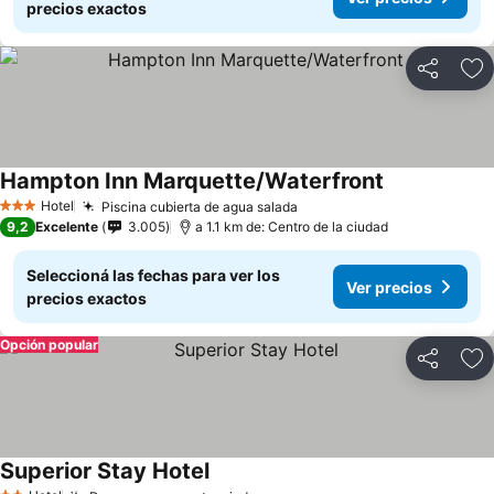
precios exactos
Compartir
Añ
Hampton Inn Marquette/Waterfront
Hotel
Piscina cubierta de agua salada
3 Estrellas
9,2
Excelente
3.005
a 1.1 km de: Centro de la ciudad
Seleccioná las fechas para ver los
Ver precios
precios exactos
Opción popular
Compartir
Añ
Superior Stay Hotel