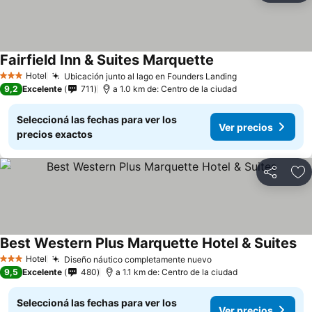
Fairfield Inn & Suites Marquette
Hotel
Ubicación junto al lago en Founders Landing
3 Estrellas
9,2
Excelente
711
a 1.0 km de: Centro de la ciudad
Seleccioná las fechas para ver los
Ver precios
precios exactos
Compartir
Añ
Best Western Plus Marquette Hotel & Suites
Hotel
Diseño náutico completamente nuevo
3 Estrellas
9,5
Excelente
480
a 1.1 km de: Centro de la ciudad
Seleccioná las fechas para ver los
Ver precios