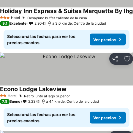
Holiday Inn Express & Suites Marquette By Ihg
Hotel
Desayuno buffet caliente de la casa
3 Estrellas
9,1
Excelente
2.904
a 3.0 km de: Centro de la ciudad
Seleccioná las fechas para ver los
Ver precios
precios exactos
Compartir
Añ
Econo Lodge Lakeview
Hotel
Retiro junto al lago Superior
2 Estrellas
7,8
Bueno
2.234
a 4.1 km de: Centro de la ciudad
Seleccioná las fechas para ver los
Ver precios
precios exactos