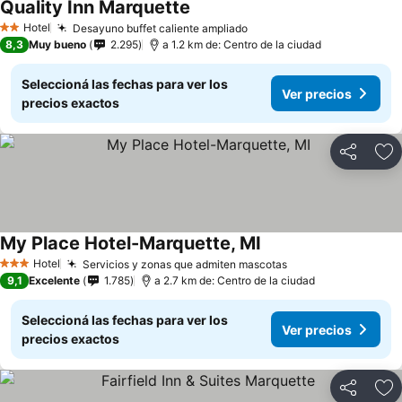
Quality Inn Marquette
Hotel
Desayuno buffet caliente ampliado
2 Estrellas
8,3
Muy bueno
2.295
a 1.2 km de: Centro de la ciudad
Seleccioná las fechas para ver los
Ver precios
precios exactos
Compartir
Añ
My Place Hotel-Marquette, MI
Hotel
Servicios y zonas que admiten mascotas
3 Estrellas
9,1
Excelente
1.785
a 2.7 km de: Centro de la ciudad
Seleccioná las fechas para ver los
Ver precios
precios exactos
Compartir
Añ