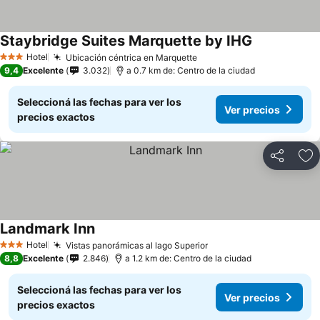
Staybridge Suites Marquette by IHG
Hotel
Ubicación céntrica en Marquette
3 Estrellas
9,4
Excelente
3.032
a 0.7 km de: Centro de la ciudad
Seleccioná las fechas para ver los
Ver precios
precios exactos
Compartir
Añ
Landmark Inn
Hotel
Vistas panorámicas al lago Superior
3 Estrellas
8,8
Excelente
2.846
a 1.2 km de: Centro de la ciudad
Seleccioná las fechas para ver los
Ver precios
precios exactos