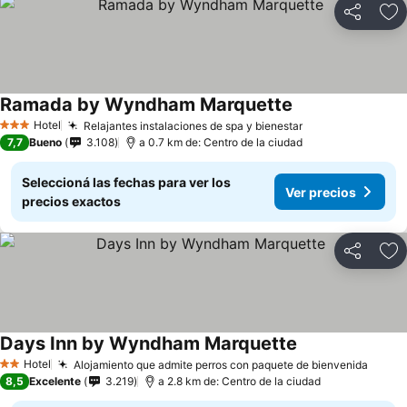
Compartir
Añ
Ramada by Wyndham Marquette
Hotel
Relajantes instalaciones de spa y bienestar
3 Estrellas
7,7
Bueno
3.108
a 0.7 km de: Centro de la ciudad
Seleccioná las fechas para ver los
Ver precios
precios exactos
Compartir
Añ
Days Inn by Wyndham Marquette
Hotel
Alojamiento que admite perros con paquete de bienvenida
2 Estrellas
8,5
Excelente
3.219
a 2.8 km de: Centro de la ciudad