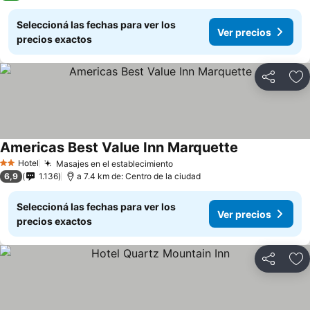
Seleccioná las fechas para ver los
Ver precios
precios exactos
Compartir
Añ
Americas Best Value Inn Marquette
Hotel
Masajes en el establecimiento
2 Estrellas
6,9
1.136
a 7.4 km de: Centro de la ciudad
Seleccioná las fechas para ver los
Ver precios
precios exactos
Compartir
Añ