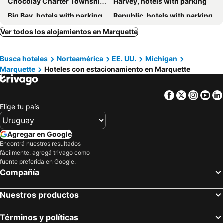
Chocolay Charter Township, hotels with parking
Harvey, hotels with parking
Big Bay, hotels with parking
Republic, hotels with parking
Little Lake, hotels with parking
Skandia, hotels with parking
Ver todos los alojamientos en Marquette
Deerton, hotels with parking
Busca hoteles
Norteamérica
EE. UU.
Michigan
Marquette
Hoteles con estacionamiento en Marquette
Facebook
Twitter
Insta
Yo
Elige tu país
Agregar en Google
Encontrá nuestros resultados
fácilmente: agregá trivago como
fuente preferida en Google.
Compañía
Nuestros productos
Términos y políticas