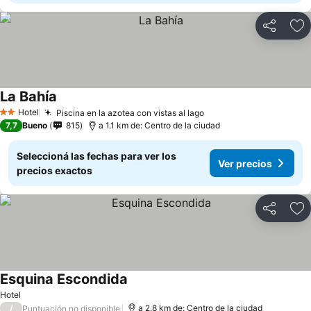
Compartir
Añ
La Bahía
Hotel
Piscina en la azotea con vistas al lago
2 Estrellas
7,7
Bueno
815
a 1.1 km de: Centro de la ciudad
Seleccioná las fechas para ver los
Ver precios
precios exactos
Compartir
Añ
Esquina Escondida
Hotel
/
a 2.8 km de: Centro de la ciudad
Puntuación no disponible