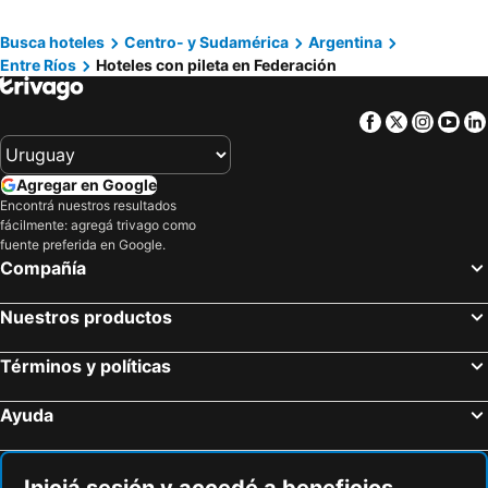
Busca hoteles
Centro- y Sudamérica
Argentina
Entre Ríos
Hoteles con pileta en Federación
Facebook
Twitter
Insta
Yo
Agregar en Google
Encontrá nuestros resultados
fácilmente: agregá trivago como
fuente preferida en Google.
Compañía
Nuestros productos
Términos y políticas
Ayuda
Iniciá sesión y accedé a beneficios