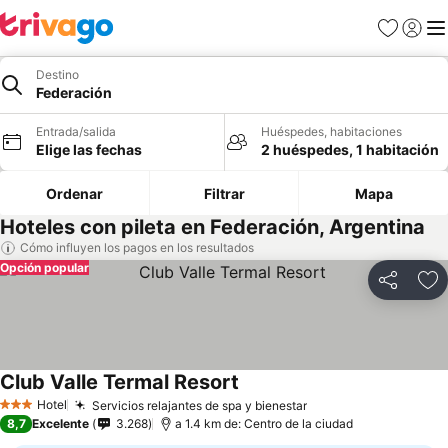
Favoritos
Iniciar 
Me
Destino
Federación
Entrada/salida
Huéspedes, habitaciones
Elige las fechas
2 huéspedes, 1 habitación
Ordenar
Filtrar
Mapa
Hoteles con pileta en Federación, Argentina
Cómo influyen los pagos en los resultados
Opción popular
Compartir
Añ
Club Valle Termal Resort
Hotel
Servicios relajantes de spa y bienestar
3 Estrellas
8,7
Excelente
3.268
a 1.4 km de: Centro de la ciudad