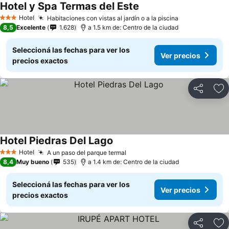
Hotel y Spa Termas del Este
Hotel
Habitaciones con vistas al jardín o a la piscina
3 Estrellas
8,5
Excelente
1.628
a 1.5 km de: Centro de la ciudad
Seleccioná las fechas para ver los
Ver precios
precios exactos
Compartir
Añ
Hotel Piedras Del Lago
Hotel
A un paso del parque termal
3 Estrellas
8,4
Muy bueno
535
a 1.4 km de: Centro de la ciudad
Seleccioná las fechas para ver los
Ver precios
precios exactos
Compartir
Añ