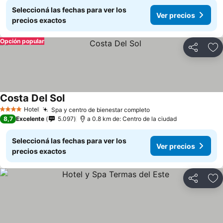
Seleccioná las fechas para ver los
Ver precios
precios exactos
Opción popular
Compartir
Añ
Costa Del Sol
Hotel
Spa y centro de bienestar completo
4 Estrellas
8,7
Excelente
5.097
a 0.8 km de: Centro de la ciudad
Seleccioná las fechas para ver los
Ver precios
precios exactos
Compartir
Añ