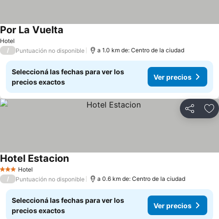
Por La Vuelta
Hotel
/
a 1.0 km de: Centro de la ciudad
Puntuación no disponible
Seleccioná las fechas para ver los
Ver precios
precios exactos
Compartir
Añ
Hotel Estacion
Hotel
3 Estrellas
/
a 0.6 km de: Centro de la ciudad
Puntuación no disponible
Seleccioná las fechas para ver los
Ver precios
precios exactos