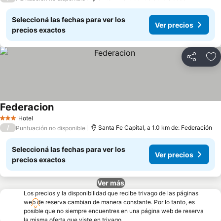
Seleccioná las fechas para ver los
Ver precios
precios exactos
Compartir
Añ
Federacion
Hotel
3 Estrellas
/
Santa Fe Capital, a 1.0 km de: Federación
Puntuación no disponible
Seleccioná las fechas para ver los
Ver precios
precios exactos
Ver más
Los precios y la disponibilidad que recibe trivago de las páginas
web de reserva cambian de manera constante. Por lo tanto, es
posible que no siempre encuentres en una página web de reserva
la misma oferta que viste en trivago.