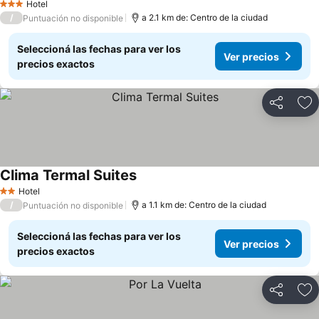
Hotel
3 Estrellas
/
a 2.1 km de: Centro de la ciudad
Puntuación no disponible
Seleccioná las fechas para ver los
Ver precios
precios exactos
Compartir
Añ
Clima Termal Suites
Hotel
2 Estrellas
/
a 1.1 km de: Centro de la ciudad
Puntuación no disponible
Seleccioná las fechas para ver los
Ver precios
precios exactos
Compartir
Añ