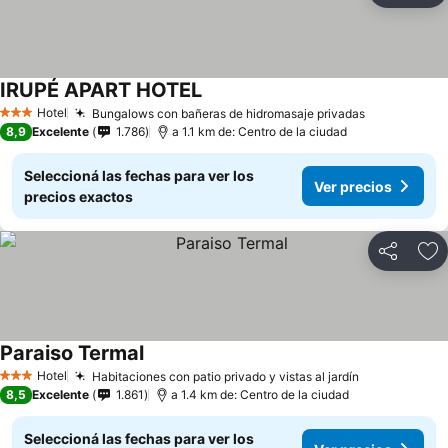
IRUPÉ APART HOTEL
Hotel
Bungalows con bañeras de hidromasaje privadas
3 Estrellas
8,9
Excelente
1.786
a 1.1 km de: Centro de la ciudad
Seleccioná las fechas para ver los
Ver precios
precios exactos
Compartir
Añ
Paraiso Termal
Hotel
Habitaciones con patio privado y vistas al jardín
3 Estrellas
8,5
Excelente
1.861
a 1.4 km de: Centro de la ciudad
Seleccioná las fechas para ver los