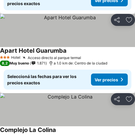
Ver precios
precios exactos
Compartir
Añ
Apart Hotel Guarumba
Hotel
Acceso directo al parque termal
3 Estrellas
8,2
Muy bueno
1.871
a 1.0 km de: Centro de la ciudad
Seleccioná las fechas para ver los
Ver precios
precios exactos
Compartir
Añ
Complejo La Colina