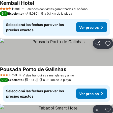
Kembali Hotel
Ver precios
Hotel
Balcones con vistas garantizadas al océano
Ver precios
4 Estrellas
9,4
Excelente
5.080
a 0.1 km de la playa
Seleccioná las fechas para ver los
Ver precios
precios exactos
Compartir
Añ
Pousada Porto de Galinhas
Ver precios
Hotel
Vistas tranquilas a manglares y al río
Ver precios
3 Estrellas
9,0
Excelente
1.142
a 0.1 km de la playa
Seleccioná las fechas para ver los
Ver precios
precios exactos
Compartir
Añ