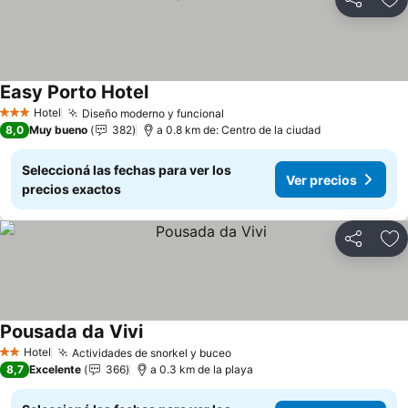
Compartir
Añ
Easy Porto Hotel
Ver precios
Hotel
Diseño moderno y funcional
Ver precios
3 Estrellas
8,0
Muy bueno
382
a 0.8 km de: Centro de la ciudad
Seleccioná las fechas para ver los
Ver precios
precios exactos
Compartir
Añ
Pousada da Vivi
Ver precios
Hotel
Actividades de snorkel y buceo
Ver precios
2 Estrellas
8,7
Excelente
366
a 0.3 km de la playa