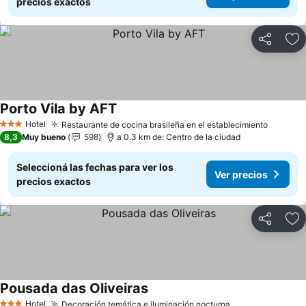
precios exactos
Compartir
Añ
Porto Vila by AFT
Ver precios
Hotel
Restaurante de cocina brasileña en el establecimiento
Ver pre
3 Estrellas
8,3
Muy bueno
598
a 0.3 km de: Centro de la ciudad
Seleccioná las fechas para ver los
Ver precios
precios exactos
Compartir
Añ
Pousada das Oliveiras
Ver precios
Hotel
Decoración temática e iluminación nocturna