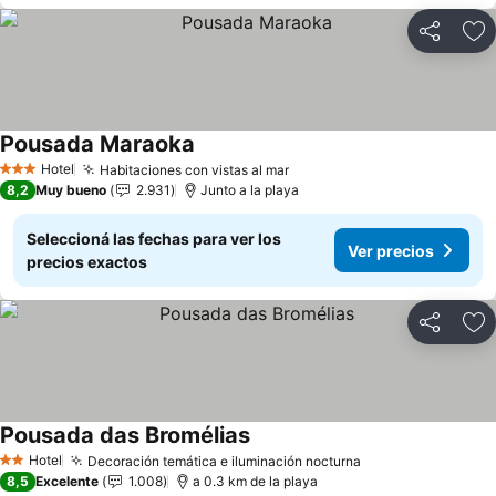
Compartir
Añ
Pousada Maraoka
Ver precios
Hotel
Habitaciones con vistas al mar
Ver precios
3 Estrellas
8,2
Muy bueno
2.931
Junto a la playa
Seleccioná las fechas para ver los
Ver precios
precios exactos
Compartir
Añ
Pousada das Bromélias
Ver precios
Hotel
Decoración temática e iluminación nocturna
Ver precios
2 Estrellas
8,5
Excelente
1.008
a 0.3 km de la playa