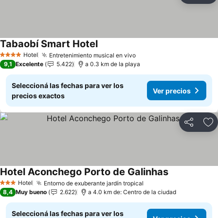
Tabaobí Smart Hotel
Ver precios
Hotel
Entretenimiento musical en vivo
Ver precios
4 Estrellas
9,1
Excelente
5.422
a 0.3 km de la playa
Seleccioná las fechas para ver los
Ver precios
precios exactos
Compartir
Añ
Hotel Aconchego Porto de Galinhas
Ver precios
Hotel
Entorno de exuberante jardín tropical
Ver precios
3 Estrellas
8,4
Muy bueno
2.622
a 4.0 km de: Centro de la ciudad
Seleccioná las fechas para ver los