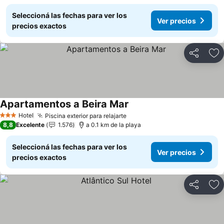
Seleccioná las fechas para ver los
Ver precios
precios exactos
Compartir
Añ
Apartamentos a Beira Mar
Ver precios
Hotel
Piscina exterior para relajarte
Ver precios
3 Estrellas
8,8
Excelente
1.576
a 0.1 km de la playa
Seleccioná las fechas para ver los
Ver precios
precios exactos
Compartir
Añ