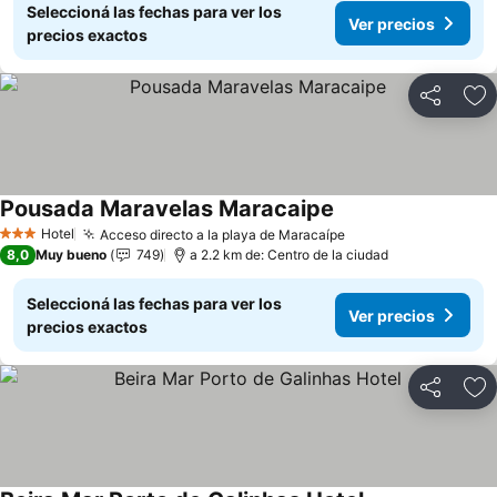
Seleccioná las fechas para ver los
Ver precios
precios exactos
Compartir
Añ
Pousada Maravelas Maracaipe
Ver precios
Hotel
Acceso directo a la playa de Maracaípe
Ver precios
3 Estrellas
8,0
Muy bueno
749
a 2.2 km de: Centro de la ciudad
Seleccioná las fechas para ver los
Ver precios
precios exactos
Compartir
Añ