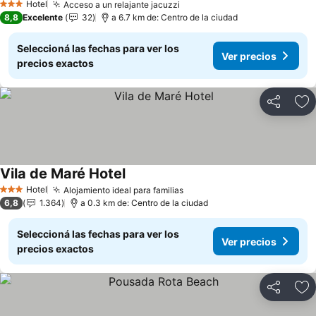
Hotel
Acceso a un relajante jacuzzi
Ver precios
3 Estrellas
8,8
Excelente
32
a 6.7 km de: Centro de la ciudad
Seleccioná las fechas para ver los
Ver precios
precios exactos
Compartir
Añ
Vila de Maré Hotel
Ver precios
Hotel
Alojamiento ideal para familias
Ver precios
3 Estrellas
6,8
1.364
a 0.3 km de: Centro de la ciudad
Seleccioná las fechas para ver los
Ver precios
precios exactos
Compartir
Añ