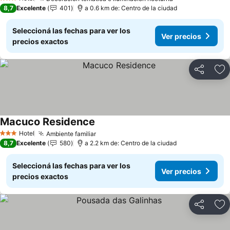
Ver precios
3 Estrellas
8,7
Excelente
401
a 0.6 km de: Centro de la ciudad
Seleccioná las fechas para ver los
Ver precios
precios exactos
Compartir
Añ
Macuco Residence
Ver precios
Hotel
Ambiente familiar
Ver precios
3 Estrellas
8,7
Excelente
580
a 2.2 km de: Centro de la ciudad
Seleccioná las fechas para ver los
Ver precios
precios exactos
Compartir
Añ