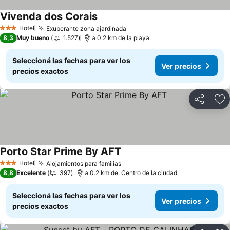
Vivenda dos Corais
Ver precios
Hotel
Exuberante zona ajardinada
Ver precios
3 Estrellas
8,3
Muy bueno
1.527
a 0.2 km de la playa
Seleccioná las fechas para ver los
Ver precios
precios exactos
Compartir
Añ
Porto Star Prime By AFT
Ver precios
Hotel
Alojamientos para familias
Ver precios
3 Estrellas
8,8
Excelente
397
a 0.2 km de: Centro de la ciudad
Seleccioná las fechas para ver los
Ver precios
precios exactos