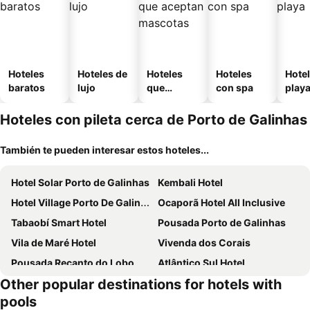
Hoteles
Hoteles de
Hoteles
Hoteles
Hotel
baratos
lujo
que
con spa
play
aceptan
mascotas
Hoteles con pileta cerca de Porto de Galinhas
También te pueden interesar estos hoteles...
Hotel Solar Porto de Galinhas
Kembali Hotel
Hotel Village Porto De Galinhas
Ocaporã Hotel All Inclusive
Tabaobí Smart Hotel
Pousada Porto de Galinhas
Vila de Maré Hotel
Vivenda dos Corais
Pousada Recanto do Lobo
Atlântico Sul Hotel
Other popular destinations for hotels with
Pousada Porto Dangola
Easy Porto Hotel
pools
Pousada da Vivi
Pousada das Oliveiras