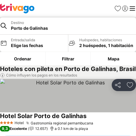
Favoritos
Iniciar 
Me
Destino
Porto de Galinhas
Entrada/salida
Huéspedes, habitaciones
Elige las fechas
2 huéspedes, 1 habitación
Ordenar
Filtrar
Mapa
Hoteles con pileta en Porto de Galinhas, Brasil
Cómo influyen los pagos en los resultados
Compartir
Añ
Hotel Solar Porto de Galinhas
Ver precios
Hotel
Gastronomía regional pernambucana
Ver precios
4 Estrellas
9,3
Excelente
12.657
a 0.1 km de la playa