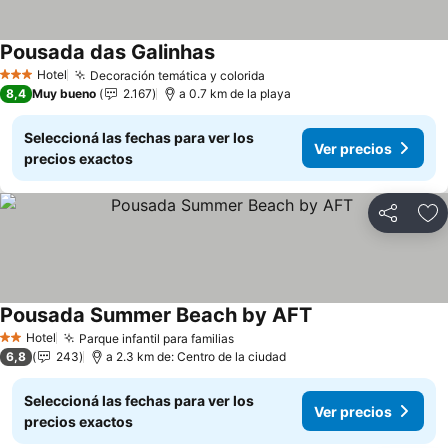
Pousada das Galinhas
Ver precios
Hotel
Decoración temática y colorida
Ver precios
3 Estrellas
8,4
Muy bueno
2.167
a 0.7 km de la playa
Seleccioná las fechas para ver los
Ver precios
precios exactos
Compartir
Añ
Pousada Summer Beach by AFT
Ver precios
Hotel
Parque infantil para familias
Ver precios
2 Estrellas
6,8
243
a 2.3 km de: Centro de la ciudad
Seleccioná las fechas para ver los
Ver precios
precios exactos