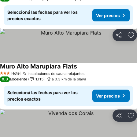
Seleccioná las fechas para ver los
Ver precios
precios exactos
Compartir
Añ
Muro Alto Marupiara Flats
Ver precios
Hotel
Instalaciones de sauna relajantes
Ver precios
3 Estrellas
9,3
Excelente
1.115
a 0.3 km de la playa
Seleccioná las fechas para ver los
Ver precios
precios exactos
Compartir
Añ