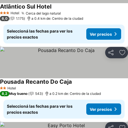
Atlântico Sul Hotel
Ver precios
Hotel
Cerca del lago natural
Ver precios
3 Estrellas
6,0
1.175
a 0.4 km de: Centro de la ciudad
Seleccioná las fechas para ver los
Ver precios
precios exactos
Compartir
Añ
Pousada Recanto Do Caja
Ver precios
Hotel
2 Estrellas
8,2
Muy bueno
543
a 0.2 km de: Centro de la ciudad
Seleccioná las fechas para ver los
Ver precios
precios exactos