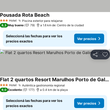
Pousada Rota Beach
Ver precios
Hotel
Piscina exterior para relajarse
Ver precios
3 Estrellas
8,3
Muy bueno
79
a 1.6 km de: Centro de la ciudad
Seleccioná las fechas para ver los
Ver precios
precios exactos
Compartir
Añ
Flat 2 quartos Resort Marulhos Porto de Galinhas C401
Ver precios
Hotel
Auténtica gastronomía regional
Ver precios
3 Estrellas
9,0
Excelente
177
a 0.4 km de la playa
Seleccioná las fechas para ver los
Ver precios
precios exactos