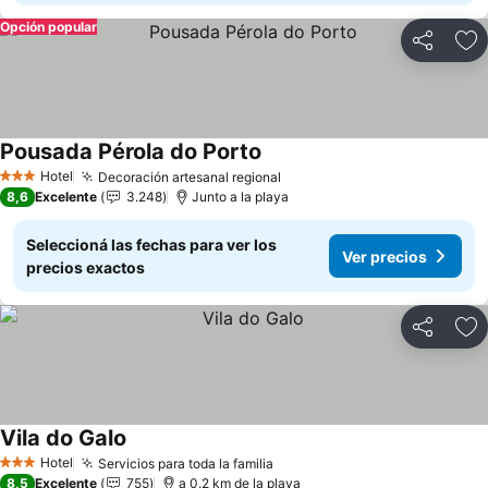
Opción popular
Compartir
Añ
Pousada Pérola do Porto
Ver precios
Hotel
Decoración artesanal regional
Ver precios
3 Estrellas
8,6
Excelente
3.248
Junto a la playa
Seleccioná las fechas para ver los
Ver precios
precios exactos
Compartir
Añ
Vila do Galo
Ver precios
Hotel
Servicios para toda la familia
Ver precios
3 Estrellas
8,5
Excelente
755
a 0.2 km de la playa