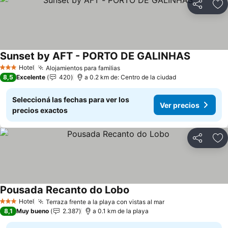
Compartir
Añ
Sunset by AFT - PORTO DE GALINHAS
Ver preci
Hotel
Alojamientos para familias
Ver precios
3 Estrellas
8,5
Excelente
420
a 0.2 km de: Centro de la ciudad
Seleccioná las fechas para ver los
Ver precios
precios exactos
Compartir
Añ
Pousada Recanto do Lobo
Ver precios
Hotel
Terraza frente a la playa con vistas al mar
Ver precios
3 Estrellas
8,1
Muy bueno
2.387
a 0.1 km de la playa