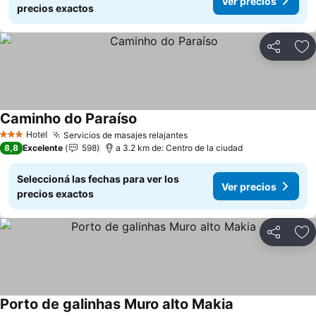
Ver precios
precios exactos
Compartir
Añ
Caminho do Paraíso
Ver precios
Hotel
Servicios de masajes relajantes
Ver precios
3 Estrellas
8,8
Excelente
598
a 3.2 km de: Centro de la ciudad
Seleccioná las fechas para ver los
Ver precios
precios exactos
Compartir
Añ
Porto de galinhas Muro alto Makia
Ver precios