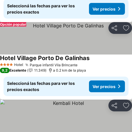
Seleccioná las fechas para ver los
Ver precios
precios exactos
Opción popular
Compartir
Añ
Hotel Village Porto De Galinhas
Ver precios
Hotel
Parque infantil Vila Brincante
Ver precios
4 Estrellas
9,2
Excelente
11.349
a 0.2 km de la playa
Seleccioná las fechas para ver los
Ver precios
precios exactos
Compartir
Añ