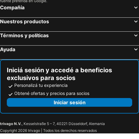
fuente preferida en Google.
Nannai Beira Mar Porto De Galinhas 307
POUSADA CÉU AZUL
Compañía
Porto de Galinhas PORTO EXCLUSIVE BY AFT
Pousada Luz do Porto
Macuco Residence
Pousada Porto Verde
Nuestros productos
Pousada Morada Azul
Porto Caja
Términos y políticas
Pousada Recanto Do Caja
Recanto do Aconchego
Pousada Afrika
Pousada Piscinas Naturais
Ayuda
Pousada Oásis Tropical
Iniciá sesión y accedé a beneficios
exclusivos para socios
Personalizá tu experiencia
Obtené ofertas y precios para socios
Iniciar sesión
trivago N.V.
, Kesselstraße 5 – 7, 40221 Düsseldorf, Alemania
Copyright 2026 trivago | Todos los derechos reservados