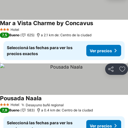
Mar a Vista Charme by Concavus
Ver precios
Hotel
3 Estrellas
7,5
Bueno
625
a 2.1 km de: Centro de la ciudad
Seleccioná las fechas para ver los
Ver precios
precios exactos
Compartir
Añ
Pousada Naala
Ver precios
Hotel
Desayuno bufé regional
Ver precios
3 Estrellas
7,9
Bueno
583
a 0.4 km de: Centro de la ciudad
Seleccioná las fechas para ver los
Ver precios