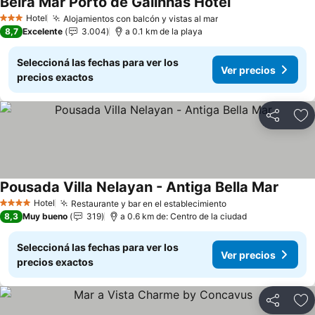
Beira Mar Porto de Galinhas Hotel
Ver precios
Hotel
Alojamientos con balcón y vistas al mar
Ver precios
3 Estrellas
8,7
Excelente
3.004
a 0.1 km de la playa
Seleccioná las fechas para ver los
Ver precios
precios exactos
Compartir
Añ
Pousada Villa Nelayan - Antiga Bella Mar
Ver pr
Hotel
Restaurante y bar en el establecimiento
Ver precios
4 Estrellas
8,3
Muy bueno
319
a 0.6 km de: Centro de la ciudad
Seleccioná las fechas para ver los
Ver precios
precios exactos
Compartir
Añ