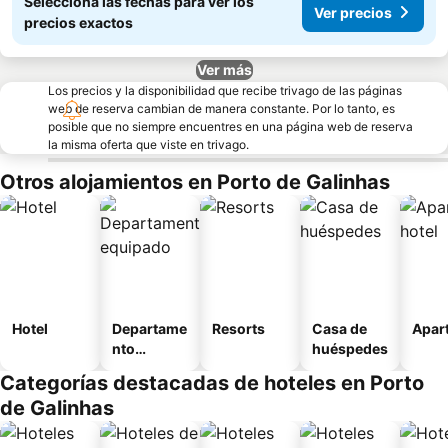
Seleccioná las fechas para ver los
Ver precios
precios exactos
Ver más
Los precios y la disponibilidad que recibe trivago de las páginas
web de reserva cambian de manera constante. Por lo tanto, es
posible que no siempre encuentres en una página web de reserva
la misma oferta que viste en trivago.
Otros alojamientos en Porto de Galinhas
Hotel
Departame
Resorts
Casa de
Apart
nto
huéspedes
equipado
Categorías destacadas de hoteles en Porto
de Galinhas