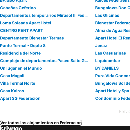
BAMBÚ Apart
Raíces Federaen
Cabañas Ceferino
Bungalows Don 
Departamentos temporarios Mirasol lll Federaciòn
Las Glicinas
Loma Soleada Apart Hotel
Bienestar Feder
CENTRO RENT APART
Alma de Agua Res
Departamento Bienestar Termas
Apart Hotel El R
Punto Termal - Depto 8
Jenaz
Residencia del Norte
Las Casuarinas
Complejo de departamentos Paseo Salto Grande
Liquidambar
Un lugar en el Mundo
BY DANIELS
Casa Magali
Pura Vida Concor
Villa Termal Norte
Bungalows Sol de
Casa Kairos
Apart Hotel y Spa
Apart SG Federacion
Condominio Fede
Previ
Ver todos los alojamientos en Federación