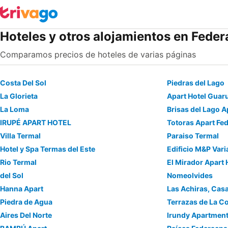
Hoteles y otros alojamientos en Feder
Comparamos precios de hoteles de varias páginas
Costa Del Sol
Piedras del Lago
La Glorieta
Apart Hotel Gua
La Loma
Brisas del Lago A
IRUPÉ APART HOTEL
Totoras Apart Fe
Villa Termal
Paraiso Termal
Hotel y Spa Termas del Este
Edificio M&P Var
Rio Termal
El Mirador Apart 
del Sol
Nomeolvides
Hanna Apart
Las Achiras, Ca
Piedra de Agua
Terrazas de La Co
Aires Del Norte
Irundy Apartmen