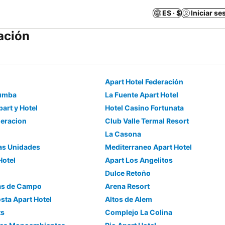
ES · $
Iniciar se
ación
Apart Hotel Federación
rumba
La Fuente Apart Hotel
part y Hotel
Hotel Casino Fortunata
deracion
Club Valle Termal Resort
La Casona
ias Unidades
Mediterraneo Apart Hotel
Hotel
Apart Los Angelitos
Dulce Retoño
sas de Campo
Arena Resort
sta Apart Hotel
Altos de Alem
ts
Complejo La Colina