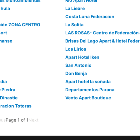
ses Monoambientes
Rio Apart Hotel
Chula
La Liebre
Costa Luna Federacion
ación ZONA CENTRO
La Solita
ort
emanso
Brisas Del Lago Apart & Hotel Fede
Los Lirios
Apart Hotel Iken
San Antonio
Don Benja
dia
Apart hotel la soñada
 Piedra
Departamentos Parana
 Dinastie
Vento Apart Boutique
racion Totoras
ous
Page 1 of 1
Next