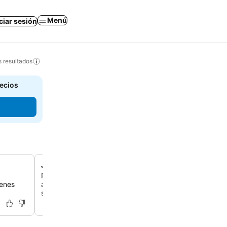
Menú
iciar sesión
s resultados
recios
Jardín tranquilo y salón compartido
Relájate en el jardín bellamente cuidado o conecta con o
ienes
acogedor salón compartido, que ofrece un ambiente tra
social.