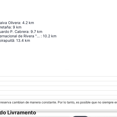
Paiva Olivera
:
4.2
km
retaña
:
9
km
ardo P. Cabrera
:
9.7
km
Aeropuerto Internacional de Rivera "Pte. Gral. Oscar D. Gestido"
:
10.2
km
irapuitã
:
13.4
km
Ampliar mapa
e reserva cambian de manera constante. Por lo tanto, es posible que no siempre 
 do Livramento