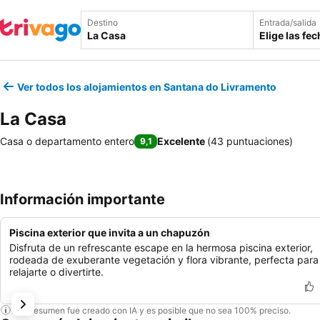
Destino
Entrada/salida
Elige las fe
Ver todos los alojamientos en Santana do Livramento
La Casa
Casa o departamento entero
Excelente
(
43 puntuaciones
)
9,1
Información importante
Piscina exterior que invita a un chapuzón
Disfruta de un refrescante escape en la hermosa piscina exterior,
rodeada de exuberante vegetación y flora vibrante, perfecta para
relajarte o divertirte.
Este resumen fue creado con IA y es posible que no sea 100% preciso.