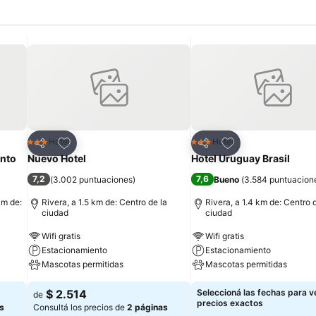
Añadir a favoritos
Añadir a favoritos
Hotel
Hotel
3 Estrellas
3 Estrellas
Compartir
Compartir
nto
Nuevo Hotel
Hotel Uruguay Brasil
7,2
7,6
(
3.002 puntuaciones
)
Bueno
(
3.584 puntuacion
km de:
Rivera, a 1.5 km de: Centro de la
Rivera, a 1.4 km de: Centro 
ciudad
ciudad
Wifi gratis
Wifi gratis
Estacionamiento
Estacionamiento
Mascotas permitidas
Mascotas permitidas
$ 2.514
Seleccioná las fechas para ve
de
precios exactos
s
Consultá los precios de
2 páginas