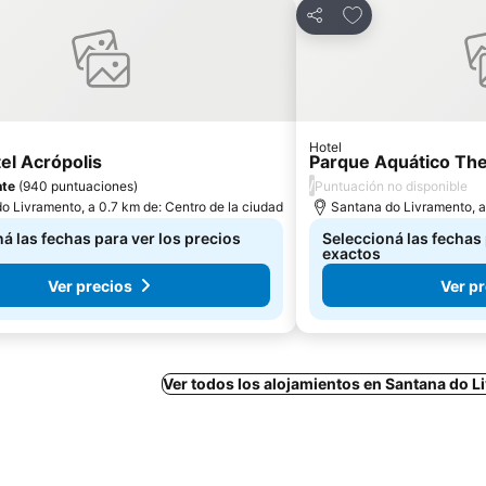
 a favoritos
Añadir a favorito
Compartir
Hotel
el Acrópolis
Parque Aquático Th
/
nte
(
940 puntuaciones
)
Puntuación no disponible
o Livramento, a 0.7 km de: Centro de la ciudad
Santana do Livramento, a 
á las fechas para ver los precios
Seleccioná las fechas 
exactos
Ver precios
Ver p
Ver todos los alojamientos en Santana do 