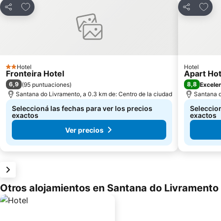
Añadir a favoritos
Añadir
Compartir
Compartir
Hotel
Hotel
2 Estrellas
Fronteira Hotel
Apart Hot
6,9
8,8
(
95 puntuaciones
)
Excele
Santana do Livramento, a 0.3 km de: Centro de la ciudad
Santana d
Seleccioná las fechas para ver los precios
Seleccion
exactos
exactos
Ver precios
Otros alojamientos en Santana do Livramento