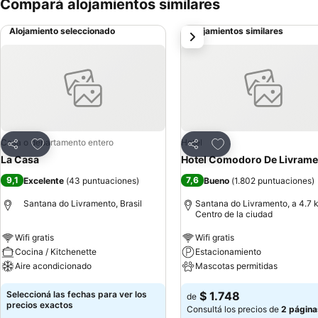
Compará alojamientos similares
Alojamiento seleccionado
Alojamientos similares
siguiente
Añadir a favoritos
Añadir a favoritos
Casa o departamento entero
Hotel
Compartir
Compartir
La Casa
Hotel Comodoro De Livrame
9,1
7,6
Excelente
(
43 puntuaciones
)
Bueno
(
1.802 puntuaciones
)
Santana do Livramento, Brasil
Santana do Livramento, a 4.7 
Centro de la ciudad
Wifi gratis
Wifi gratis
Cocina / Kitchenette
Estacionamiento
Aire acondicionado
Mascotas permitidas
Seleccioná las fechas para ver los
$ 1.748
de
precios exactos
Consultá los precios de
2 página