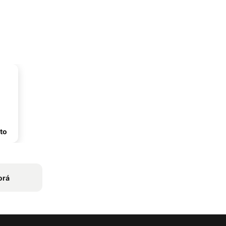
to
orá