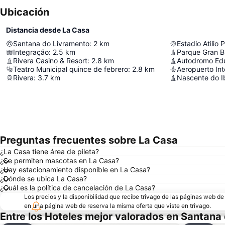
Ubicación
Distancia desde La Casa
Santana do Livramento
:
2
km
Estadio Atilio 
Integração
:
2.5
km
Parque Gran B
Rivera Casino & Resort
:
2.8
km
Autodromo Edu
Teatro Municipal quince de febrero
:
2.8
km
Rivera
:
3.7
km
Nascente do Ib
Preguntas frecuentes sobre La Casa
¿La Casa tiene área de pileta?
¿Se permiten mascotas en La Casa?
¿Hay estacionamiento disponible en La Casa?
¿Dónde se ubica La Casa?
¿Cuál es la política de cancelación de La Casa?
Los precios y la disponibilidad que recibe trivago de las páginas web d
en una página web de reserva la misma oferta que viste en trivago.
Entre los Hoteles mejor valorados en Santana