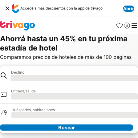
Accedé a más descuentos con la app de trivago
Abrir
Favoritos
Iniciar 
Me
Ahorrá hasta un 45% en tu próxima
estadía de hotel
Comparamos precios de hoteles de más de 100 páginas
Destino
Hotel
Cargando
Entrada/salida
Cargando
Huéspedes, habitaciones
Cargando
Buscar
Nuestros socios