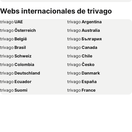
Hoteles en Roma
Hoteles en Petrópolis
Webs internacionales de trivago
Hoteles en Punta del Diablo
Hoteles en Miami Beach
trivago
‏ UAE
trivago
‏ Argentina
Hoteles en Canela
Hoteles en Chuy
trivago
‏ Österreich
trivago
‏ Australia
Hoteles en Berlín
Hoteles en Maragogi
trivago
‏ België
trivago
‏ България
Hoteles en Búzios
Hoteles en Porto de Galinhas
trivago
‏ Brasil
trivago
‏ Canada
Hoteles en La Paloma
Hoteles en París
trivago
‏ Schweiz
trivago
‏ Chile
Hoteles en Foz de Iguazú
Hoteles en Santana do Livramento
trivago
‏ Colombia
trivago
‏ Česko
Hoteles en Cartagena
Hoteles en Tokio
trivago
‏ Deutschland
trivago
‏ Danmark
Hoteles en Salta Capital
Hoteles en Salvador de Bahía
trivago
‏ Ecuador
trivago
‏ España
Hoteles en Artigas
Hoteles en Salto
trivago
‏ Suomi
trivago
‏ France
Hoteles en San Martín de los Andes
Hoteles en Miami
trivago
‏ Ελλάδα
trivago
‏ 香港
Hoteles en Oporto
Hoteles en Playa del Carmen
trivago
‏ Hrvatska
trivago
‏ Magyarország
Hoteles en Sunny Isles Beach
Hoteles en Arraial do Cabo
trivago
‏ Indonesia
trivago
‏ Ireland
Hoteles en Ciudad de Panamá
Hoteles en Playa de Muro
trivago
‏ ישראל
trivago
‏ India
Hoteles en Ushuaia
Hoteles en Sevilla