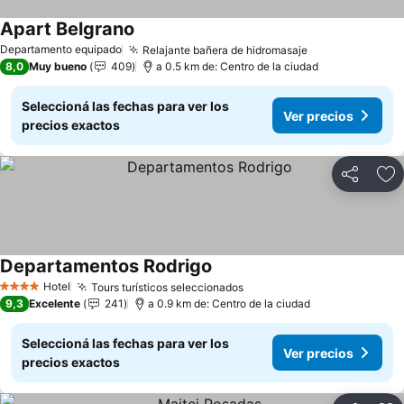
Apart Belgrano
Departamento equipado
Relajante bañera de hidromasaje
8,0
Muy bueno
409
a 0.5 km de: Centro de la ciudad
Seleccioná las fechas para ver los
Ver precios
precios exactos
Compartir
Añ
Departamentos Rodrigo
Hotel
Tours turísticos seleccionados
4 Estrellas
9,3
Excelente
241
a 0.9 km de: Centro de la ciudad
Seleccioná las fechas para ver los
Ver precios
precios exactos