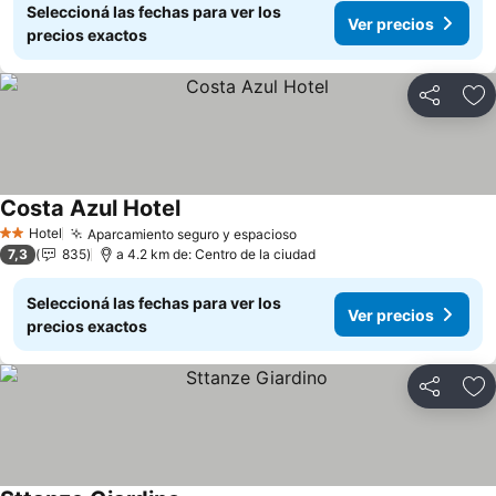
Seleccioná las fechas para ver los
Ver precios
precios exactos
Compartir
Añ
Costa Azul Hotel
Hotel
Aparcamiento seguro y espacioso
2 Estrellas
7,3
835
a 4.2 km de: Centro de la ciudad
Seleccioná las fechas para ver los
Ver precios
precios exactos
Compartir
Añ