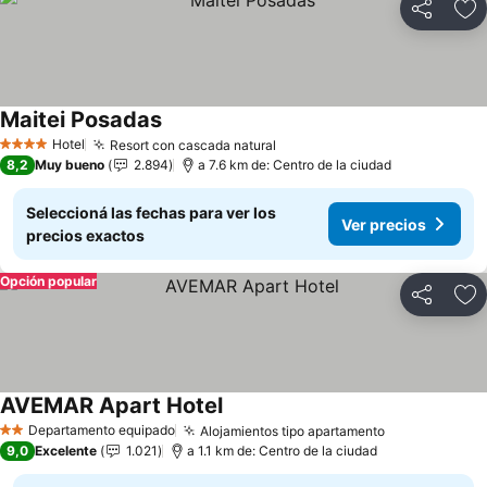
Compartir
Añ
Maitei Posadas
Hotel
Resort con cascada natural
4 Estrellas
8,2
Muy bueno
2.894
a 7.6 km de: Centro de la ciudad
Seleccioná las fechas para ver los
Ver precios
precios exactos
Opción popular
Compartir
Añ
AVEMAR Apart Hotel
Departamento equipado
Alojamientos tipo apartamento
2 Estrellas
9,0
Excelente
1.021
a 1.1 km de: Centro de la ciudad