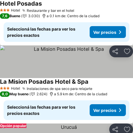
Hotel Posadas
Hotel
Restaurante y bar en el hotel
3 Estrellas
7,6
Bueno
3.030
a 0.1 km de: Centro de la ciudad
Seleccioná las fechas para ver los
Ver precios
precios exactos
Compartir
Añ
La Mision Posadas Hotel & Spa
Hotel
Instalaciones de spa seco para relajarte
3 Estrellas
8,0
Muy bueno
2.624
a 5.9 km de: Centro de la ciudad
Seleccioná las fechas para ver los
Ver precios
precios exactos
Opción popular
Compartir
Añ