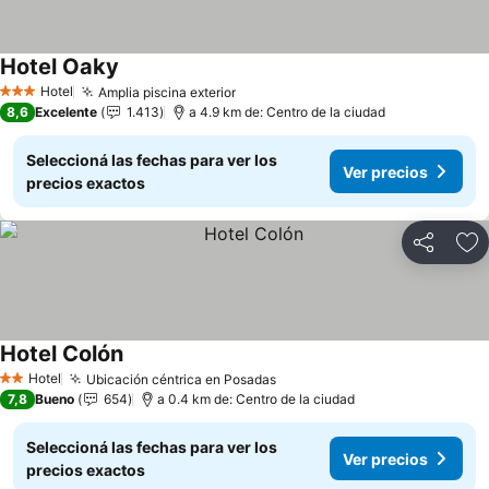
Hotel Oaky
Hotel
Amplia piscina exterior
3 Estrellas
8,6
Excelente
1.413
a 4.9 km de: Centro de la ciudad
Seleccioná las fechas para ver los
Ver precios
precios exactos
Compartir
Añ
Hotel Colón
Hotel
Ubicación céntrica en Posadas
2 Estrellas
7,8
Bueno
654
a 0.4 km de: Centro de la ciudad
Seleccioná las fechas para ver los
Ver precios
precios exactos