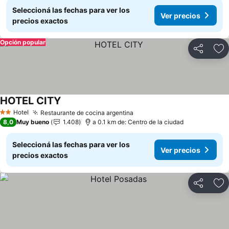
Seleccioná las fechas para ver los
Ver precios
precios exactos
Opción popular
Compartir
Añ
HOTEL CITY
Hotel
Restaurante de cocina argentina
2 Estrellas
8,0
Muy bueno
1.408
a 0.1 km de: Centro de la ciudad
Seleccioná las fechas para ver los
Ver precios
precios exactos
Compartir
Añ