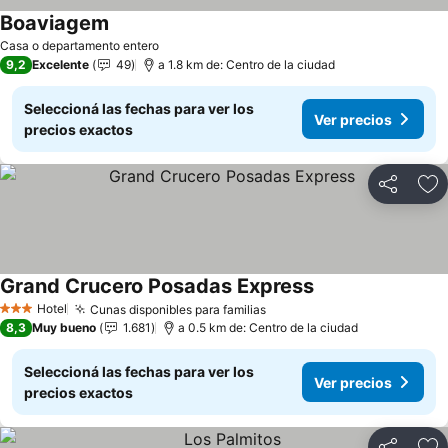
Boaviagem
Casa o departamento entero
9,2
Excelente
49
a 1.8 km de: Centro de la ciudad
Seleccioná las fechas para ver los
Ver precios
precios exactos
Compartir
Añ
Grand Crucero Posadas Express
Hotel
Cunas disponibles para familias
3 Estrellas
8,3
Muy bueno
1.681
a 0.5 km de: Centro de la ciudad
Seleccioná las fechas para ver los
Ver precios
precios exactos