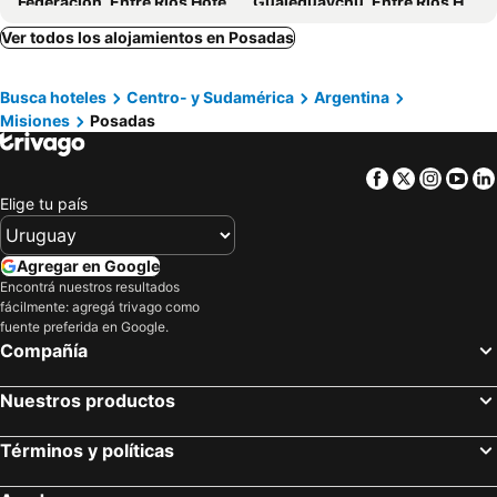
Federación, Entre Ríos Hoteles
Gualeguaychú, Entre Ríos Hoteles
Puerto Iguazú, Misiones Hoteles
Ushuaia, Tierra del Fuego Hoteles
Ver todos los alojamientos en Posadas
Mendoza Capital, Mendoza Provincia Hoteles
Busca hoteles
Centro- y Sudamérica
Argentina
Misiones
Posadas
Facebook
Twitter
Insta
Yo
Elige tu país
Agregar en Google
Encontrá nuestros resultados
fácilmente: agregá trivago como
fuente preferida en Google.
Compañía
Nuestros productos
Términos y políticas