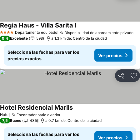
Regia Haus - Villa Sarita I
Departamento equipado
Disponibilidad de aparcamiento privado
4 Estrellas
9,4
Excelente
598
a 1.3 km de: Centro de la ciudad
Seleccioná las fechas para ver los
Ver precios
precios exactos
Compartir
Añ
Hotel Residencial Marlis
Hotel
Encantador patio exterior
7,5
Bueno
435
a 0.7 km de: Centro de la ciudad
Seleccioná las fechas para ver los
Ver precios