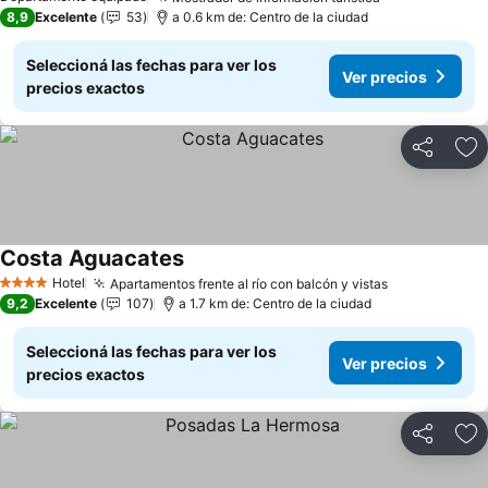
8,9
Excelente
53
a 0.6 km de: Centro de la ciudad
Seleccioná las fechas para ver los
Ver precios
precios exactos
Compartir
Añ
Costa Aguacates
Hotel
Apartamentos frente al río con balcón y vistas
4 Estrellas
9,2
Excelente
107
a 1.7 km de: Centro de la ciudad
Seleccioná las fechas para ver los
Ver precios
precios exactos
Compartir
Añ