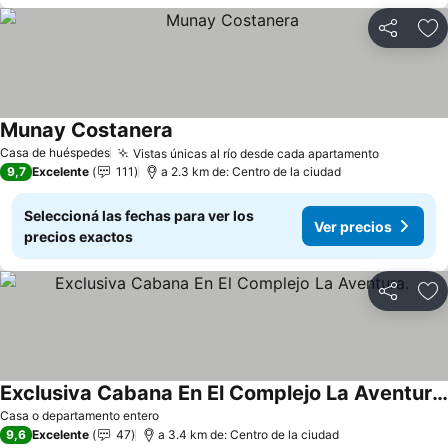
Compartir
Añ
Munay Costanera
Casa de huéspedes
Vistas únicas al río desde cada apartamento
9,7
Excelente
111
a 2.3 km de: Centro de la ciudad
Seleccioná las fechas para ver los
Ver precios
precios exactos
Compartir
Añ
Exclusiva Cabana En El Complejo La Aventura.
Casa o departamento entero
9,6
Excelente
47
a 3.4 km de: Centro de la ciudad