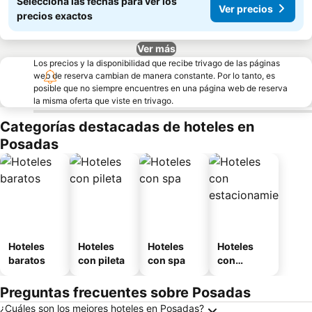
Seleccioná las fechas para ver los
Ver precios
precios exactos
Ver más
Los precios y la disponibilidad que recibe trivago de las páginas
web de reserva cambian de manera constante. Por lo tanto, es
posible que no siempre encuentres en una página web de reserva
la misma oferta que viste en trivago.
Categorías destacadas de hoteles en
Posadas
Hoteles
Hoteles
Hoteles
Hoteles
baratos
con pileta
con spa
con
estaciona
miento
Preguntas frecuentes sobre Posadas
¿Cuáles son los mejores hoteles en Posadas?