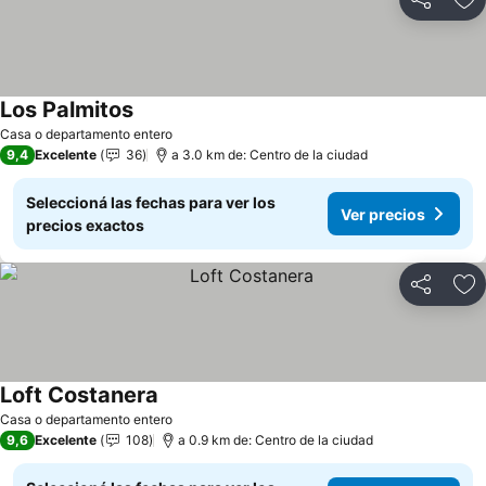
Compartir
Añ
Los Palmitos
Casa o departamento entero
9,4
Excelente
36
a 3.0 km de: Centro de la ciudad
Seleccioná las fechas para ver los
Ver precios
precios exactos
Compartir
Añ
Loft Costanera
Casa o departamento entero
9,6
Excelente
108
a 0.9 km de: Centro de la ciudad