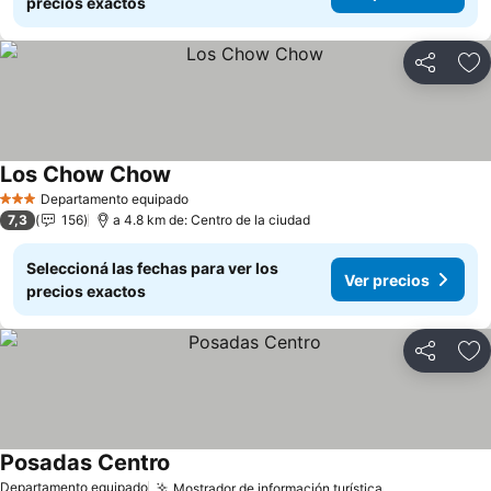
precios exactos
Compartir
Añ
Los Chow Chow
Departamento equipado
3 Estrellas
7,3
156
a 4.8 km de: Centro de la ciudad
Seleccioná las fechas para ver los
Ver precios
precios exactos
Compartir
Añ
Posadas Centro
Departamento equipado
Mostrador de información turística