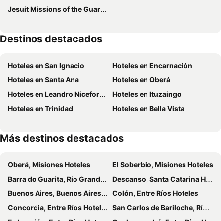
Jesuit Missions of the Guaranis. San Ignacio Mini, Santa Ana, Nuestra Señora de Loreto and Santa Maria Mayor Argentina, Ruins of Sao Miguel das Missoe
Mandala Hotel
Bella Vista Hotel
Savoy Hotel Encarnación
Awa Resort Hotel
Destinos destacados
Hoteles en San Ignacio
Hoteles en Encarnación
Hoteles en Santa Ana
Hoteles en Oberá
Hoteles en Leandro Niceforo Alem
Hoteles en Ituzaingo
Hoteles en Trinidad
Hoteles en Bella Vista
Más destinos destacados
Oberá, Misiones Hoteles
El Soberbio, Misiones Hoteles
Barra do Guarita, Rio Grande do Sul Hoteles
Descanso, Santa Catarina Hoteles
Buenos Aires, Buenos Aires Provincia Hoteles
Colón, Entre Ríos Hoteles
Concordia, Entre Ríos Hoteles
San Carlos de Bariloche, Río Negro Hoteles