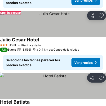
Ver precios
precios exactos
Opción popular
Compartir
Añ
Julio Cesar Hotel
Hotel
Piscina exterior
3 Estrellas
7,8
Bueno
3.566
a 0.4 km de: Centro de la ciudad
Seleccioná las fechas para ver los
Ver precios
precios exactos
Compartir
Añ
Hotel Batista