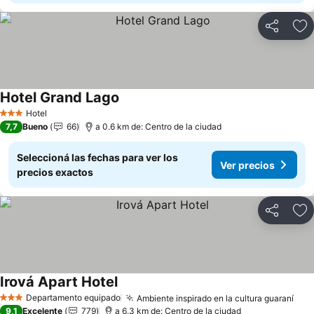
Compartir
Añ
Hotel Grand Lago
Hotel
3 Estrellas
7,7
Bueno
66
a 0.6 km de: Centro de la ciudad
Seleccioná las fechas para ver los
Ver precios
precios exactos
Compartir
Añ
Irová Apart Hotel
Departamento equipado
Ambiente inspirado en la cultura guaraní
3 Estrellas
9,1
Excelente
779
a 6.3 km de: Centro de la ciudad