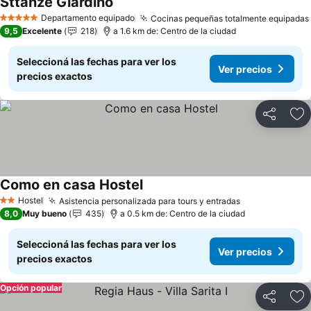
Sttanze Giardino
Departamento equipado
Cocinas pequeñas totalmente equipadas
5 Estrellas
9,5
Excelente
218
a 1.6 km de: Centro de la ciudad
Seleccioná las fechas para ver los
Ver precios
precios exactos
Compartir
Añ
Como en casa Hostel
Hostel
Asistencia personalizada para tours y entradas
2 Estrellas
8,0
Muy bueno
435
a 0.5 km de: Centro de la ciudad
Seleccioná las fechas para ver los
Ver precios
precios exactos
Opción popular
Compartir
Añ