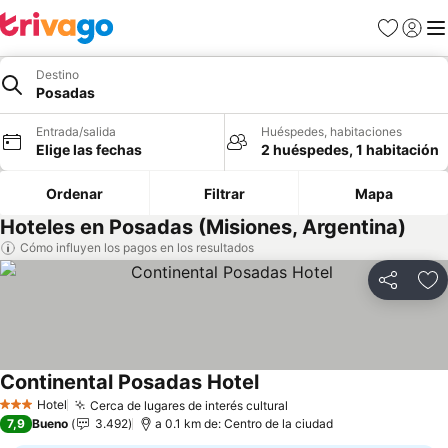
Favoritos
Iniciar 
Me
Destino
Posadas
Entrada/salida
Huéspedes, habitaciones
Elige las fechas
2 huéspedes, 1 habitación
Ordenar
Filtrar
Mapa
Hoteles en Posadas (Misiones, Argentina)
Cómo influyen los pagos en los resultados
Compartir
Añ
Continental Posadas Hotel
Hotel
Cerca de lugares de interés cultural
3 Estrellas
7,9
Bueno
3.492
a 0.1 km de: Centro de la ciudad