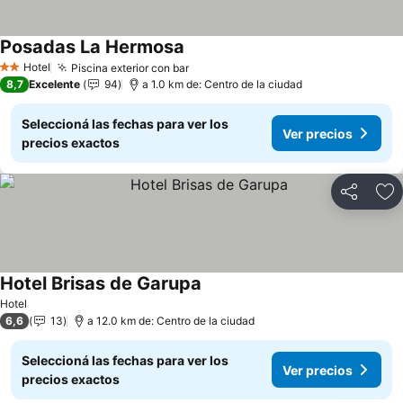
Posadas La Hermosa
Hotel
Piscina exterior con bar
2 Estrellas
8,7
Excelente
94
a 1.0 km de: Centro de la ciudad
Seleccioná las fechas para ver los
Ver precios
precios exactos
Compartir
Añ
Hotel Brisas de Garupa
Hotel
6,6
13
a 12.0 km de: Centro de la ciudad
Seleccioná las fechas para ver los
Ver precios
precios exactos