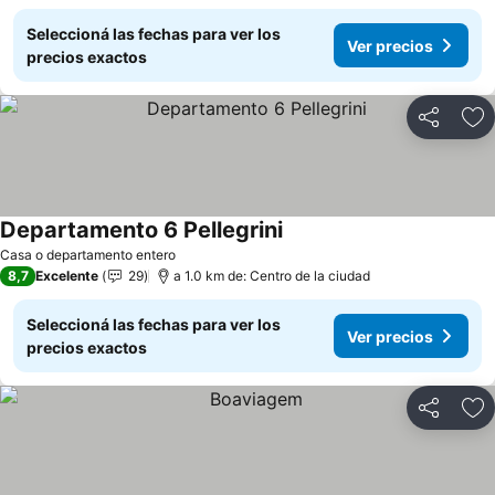
Seleccioná las fechas para ver los
Ver precios
precios exactos
Compartir
Añ
Departamento 6 Pellegrini
Casa o departamento entero
8,7
Excelente
29
a 1.0 km de: Centro de la ciudad
Seleccioná las fechas para ver los
Ver precios
precios exactos
Compartir
Añ