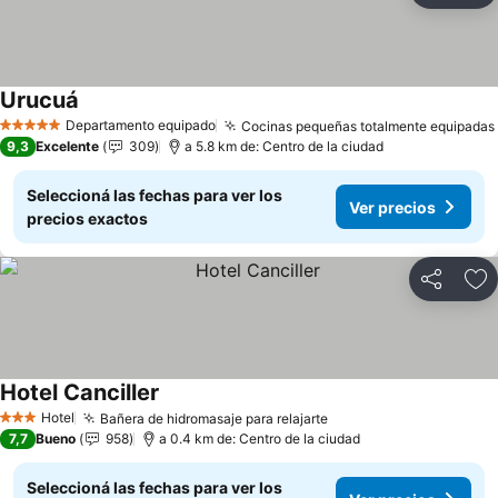
Urucuá
Departamento equipado
Cocinas pequeñas totalmente equipadas
5 Estrellas
9,3
Excelente
309
a 5.8 km de: Centro de la ciudad
Seleccioná las fechas para ver los
Ver precios
precios exactos
Compartir
Añ
Hotel Canciller
Hotel
Bañera de hidromasaje para relajarte
3 Estrellas
7,7
Bueno
958
a 0.4 km de: Centro de la ciudad
Seleccioná las fechas para ver los