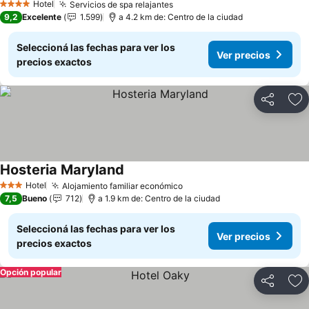
Hotel
Servicios de spa relajantes
4 Estrellas
9,2
Excelente
1.599
a 4.2 km de: Centro de la ciudad
Seleccioná las fechas para ver los
Ver precios
precios exactos
Compartir
Añ
Hosteria Maryland
Hotel
Alojamiento familiar económico
3 Estrellas
7,5
Bueno
712
a 1.9 km de: Centro de la ciudad
Seleccioná las fechas para ver los
Ver precios
precios exactos
Opción popular
Compartir
Añ