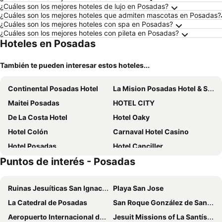
¿Cuáles son los mejores hoteles de lujo en Posadas?
¿Cuáles son los mejores hoteles que admiten mascotas en Posadas?
¿Cuáles son los mejores hoteles con spa en Posadas?
¿Cuáles son los mejores hoteles con pileta en Posadas?
Hoteles en Posadas
También te pueden interesar estos hoteles...
Continental Posadas Hotel
La Mision Posadas Hotel & Spa
Maitei Posadas
HOTEL CITY
De La Costa Hotel
Hotel Oaky
Hotel Colón
Carnaval Hotel Casino
Hotel Posadas
Hotel Canciller
Puntos de interés - Posadas
Hotel Batista
Hosteria Maryland
HA Posadas Urbano
Hotel Luxsur
Ruinas Jesuíticas San Ignacio Miní
Playa San Jose
Alula Hotel Encarnacion
Julio Cesar Hotel
La Catedral de Posadas
San Roque González de Santa Cruz Bridge
Hotel Grand Lago
Hotel Vanderloo
Aeropuerto Internacional de Posadas Libertador General José de San Martín
Jesuit Missions of La Santísima Trinidad de Paraná and Jesús de Tavarangue
Class Apart Hotel
Hotel Puesta del Sol