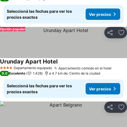
Seleccioná las fechas para ver los
Ver precios
precios exactos
Opción popular
Compartir
Añ
Urunday Apart Hotel
Departamento equipado
Aparcamiento cómodo en el hotel
4 Estrellas
9,0
Excelente
1.428
a 4.7 km de: Centro de la ciudad
Seleccioná las fechas para ver los
Ver precios
precios exactos
Compartir
Añ