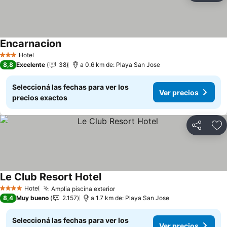
Encarnacion
Hotel
3 Estrellas
8,8
Excelente
38
a 0.6 km de: Playa San Jose
Seleccioná las fechas para ver los
Ver precios
precios exactos
Compartir
Añ
Le Club Resort Hotel
Hotel
Amplia piscina exterior
4 Estrellas
8,4
Muy bueno
2.157
a 1.7 km de: Playa San Jose
Seleccioná las fechas para ver los
Ver precios