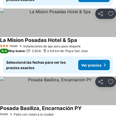
Compartir
Añ
La Mision Posadas Hotel & Spa
Hotel
Instalaciones de spa seco para relajarte
3 Estrellas
8,0
Muy bueno
2.624
a 9.9 km de: Playa San Jose
Seleccioná las fechas para ver los
Ver precios
precios exactos
Compartir
Añ
Posada Basiliza, Encarnación PY
Hotel
Patio con vistas a la ciudad