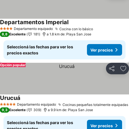
Departamentos Imperial
Departamento equipado
Cocina con lo básico
4 Estrellas
8,8
Excelente
181
a 1.8 km de: Playa San Jose
Seleccioná las fechas para ver los
Ver precios
precios exactos
Opción popular
Compartir
Añ
Urucuá
Departamento equipado
Cocinas pequeñas totalmente equipadas
5 Estrellas
9,3
Excelente
309
a 9.9 km de: Playa San Jose
Seleccioná las fechas para ver los
Ver precios
precios exactos