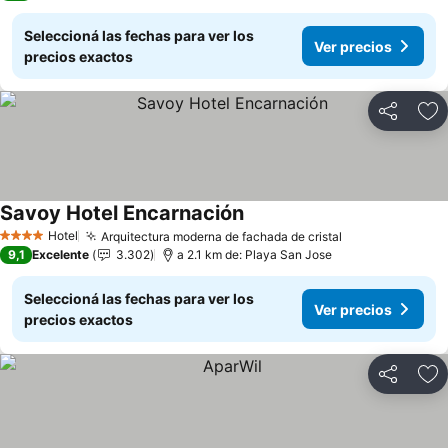
Seleccioná las fechas para ver los
Ver precios
precios exactos
Compartir
Añ
Savoy Hotel Encarnación
Hotel
Arquitectura moderna de fachada de cristal
4 Estrellas
9,1
Excelente
3.302
a 2.1 km de: Playa San Jose
Seleccioná las fechas para ver los
Ver precios
precios exactos
Compartir
Añ