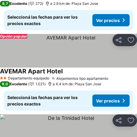
8,7
Excelente
272
a 2.9 km de: Playa San Jose
Seleccioná las fechas para ver los
Ver precios
precios exactos
Opción popular
Compartir
Añ
AVEMAR Apart Hotel
Departamento equipado
Alojamientos tipo apartamento
2 Estrellas
9,0
Excelente
1.021
a 4.4 km de: Playa San Jose
Seleccioná las fechas para ver los
Ver precios
precios exactos
Compartir
Añ