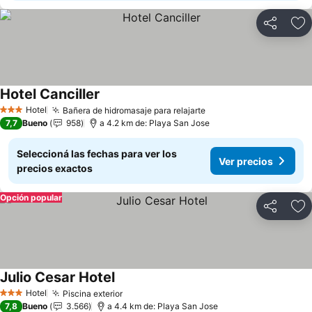
Compartir
Añ
Hotel Canciller
Hotel
Bañera de hidromasaje para relajarte
3 Estrellas
7,7
Bueno
958
a 4.2 km de: Playa San Jose
Seleccioná las fechas para ver los
Ver precios
precios exactos
Opción popular
Compartir
Añ
Julio Cesar Hotel
Hotel
Piscina exterior
3 Estrellas
7,8
Bueno
3.566
a 4.4 km de: Playa San Jose