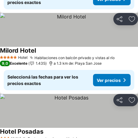
precios exactos
Compartir
Añ
Milord Hotel
Hotel
Habitaciones con balcón privado y vistas al río
5 Estrellas
9,0
Excelente
1.435
a 1.3 km de: Playa San Jose
Seleccioná las fechas para ver los
Ver precios
precios exactos
Compartir
Añ
Hotel Posadas