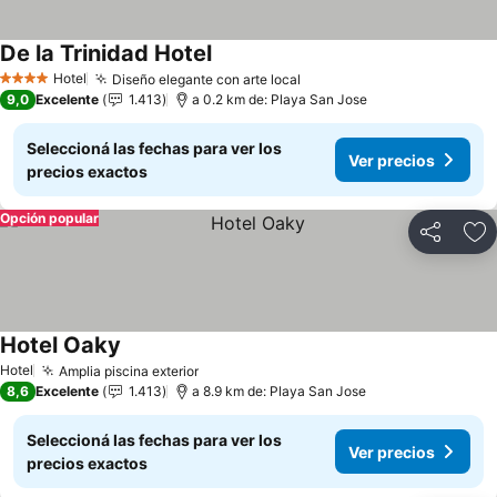
De la Trinidad Hotel
Hotel
Diseño elegante con arte local
4 Estrellas
9,0
Excelente
1.413
a 0.2 km de: Playa San Jose
Seleccioná las fechas para ver los
Ver precios
precios exactos
Opción popular
Compartir
Añ
Hotel Oaky
Hotel
Amplia piscina exterior
8,6
Excelente
1.413
a 8.9 km de: Playa San Jose
Seleccioná las fechas para ver los
Ver precios
precios exactos