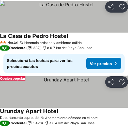
Compartir
Añ
La Casa de Pedro Hostel
Hostel
Herencia artística y ambiente cálido
2 Estrellas
8,8
Excelente
382
a 0.7 km de: Playa San Jose
Seleccioná las fechas para ver los
Ver precios
precios exactos
Opción popular
Compartir
Añ
Urunday Apart Hotel
Departamento equipado
Aparcamiento cómodo en el hotel
9,0
Excelente
1.428
a 8.4 km de: Playa San Jose