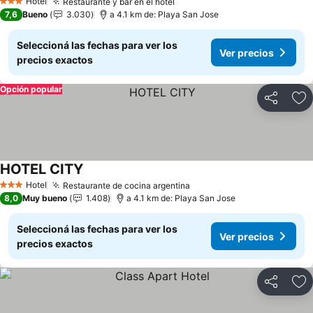
Hotel
Restaurante y bar en el hotel
3 Estrellas
7,6
Bueno
3.030
a 4.1 km de: Playa San Jose
Seleccioná las fechas para ver los
Ver precios
precios exactos
Opción popular
Compartir
Añ
HOTEL CITY
Hotel
Restaurante de cocina argentina
3 Estrellas
8,0
Muy bueno
1.408
a 4.1 km de: Playa San Jose
Seleccioná las fechas para ver los
Ver precios
precios exactos
Compartir
Añ