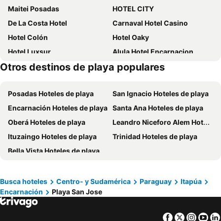
Maitei Posadas
HOTEL CITY
De La Costa Hotel
Carnaval Hotel Casino
Hotel Colón
Hotel Oaky
Hotel Luxsur
Alula Hotel Encarnacion
Otros destinos de playa populares
Hotel Posadas
Hotel Canciller
Hotel Batista
Hosteria Maryland
Posadas Hoteles de playa
San Ignacio Hoteles de playa
HA Posadas Urbano
Bella Vista Hotel
Encarnación Hoteles de playa
Santa Ana Hoteles de playa
Awa Resort Hotel
Hotel Puesta del Sol
Oberá Hoteles de playa
Leandro Niceforo Alem Hoteles de playa
Julio Cesar Hotel
Mandala Hotel
Ituzaingo Hoteles de playa
Trinidad Hoteles de playa
Class Apart Hotel
Hotel Grand Lago
Bella Vista Hoteles de playa
Savoy Hotel Encarnación
Hotel Vanderloo
Busca hoteles
Centro- y Sudamérica
Paraguay
Itapúa
Encarnación
Playa San Jose
Facebook
Twitter
Insta
Yo