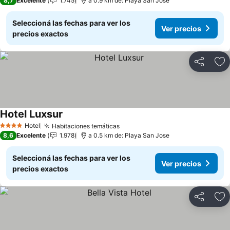
8,7
Excelente
1.745
a 0.9 km de: Playa San Jose
Seleccioná las fechas para ver los
Ver precios
precios exactos
Compartir
Añ
Hotel Luxsur
Hotel
Habitaciones temáticas
4 Estrellas
8,6
Excelente
1.978
a 0.5 km de: Playa San Jose
Seleccioná las fechas para ver los
Ver precios
precios exactos
Compartir
Añ