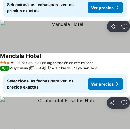
Seleccioná las fechas para ver los
Ver precios
precios exactos
Compartir
Añ
Mandala Hotel
Hotel
Servicios de organización de excursiones
3 Estrellas
8,0
Muy bueno
1.144
a 0.7 km de: Playa San Jose
Seleccioná las fechas para ver los
Ver precios
precios exactos
Compartir
Añ