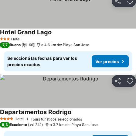
Compartir
Añ
Hotel Grand Lago
Hotel
3 Estrellas
7,7
Bueno
66
a 4.6 km de: Playa San Jose
Seleccioná las fechas para ver los
Ver precios
precios exactos
Compartir
Añ
Departamentos Rodrigo
Hotel
Tours turísticos seleccionados
4 Estrellas
9,3
Excelente
241
a 3.7 km de: Playa San Jose