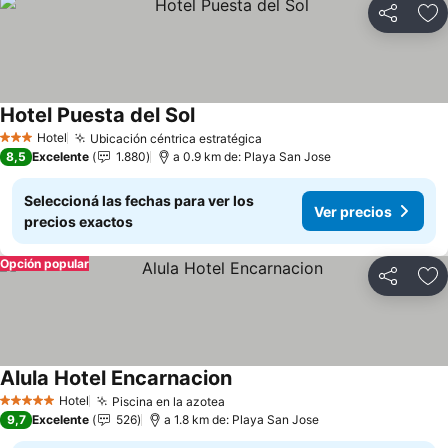
Compartir
Añ
Hotel Puesta del Sol
Hotel
Ubicación céntrica estratégica
3 Estrellas
8,5
Excelente
1.880
a 0.9 km de: Playa San Jose
Seleccioná las fechas para ver los
Ver precios
precios exactos
Opción popular
Compartir
Añ
Alula Hotel Encarnacion
Hotel
Piscina en la azotea
5 Estrellas
9,7
Excelente
526
a 1.8 km de: Playa San Jose