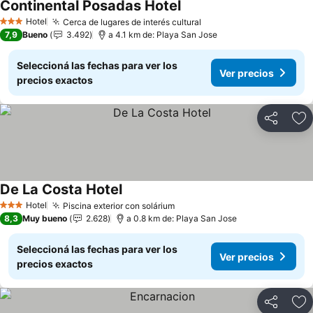
Continental Posadas Hotel
Hotel
Cerca de lugares de interés cultural
3 Estrellas
7,9
Bueno
3.492
a 4.1 km de: Playa San Jose
Seleccioná las fechas para ver los
Ver precios
precios exactos
Compartir
Añ
De La Costa Hotel
Hotel
Piscina exterior con solárium
3 Estrellas
8,3
Muy bueno
2.628
a 0.8 km de: Playa San Jose
Seleccioná las fechas para ver los
Ver precios
precios exactos
Compartir
Añ