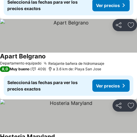
Seleccioná las fechas para ver los
Ver precios
precios exactos
Compartir
Añ
Apart Belgrano
Departamento equipado
Relajante bañera de hidromasaje
8,0
Muy bueno
409
a 3.6 km de: Playa San Jose
Seleccioná las fechas para ver los
Ver precios
precios exactos
Compartir
Añ
Hosteria Maryland