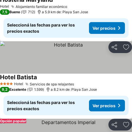
Hotel
Alojamiento familiar económico
7,5
Bueno
712
a 5.9 km de: Playa San Jose
Seleccioná las fechas para ver los
Ver precios
precios exactos
Compartir
Añ
Hotel Batista
Hotel
Servicios de spa relajantes
4 Estrellas
9,2
Excelente
1.599
a 8.2 km de: Playa San Jose
Seleccioná las fechas para ver los
Ver precios
precios exactos
Opción popular
Compartir
Añ