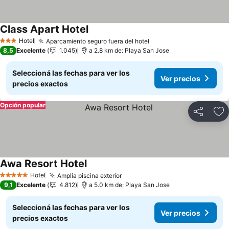
Class Apart Hotel
Hotel
Aparcamiento seguro fuera del hotel
3 Estrellas
8,5
Excelente
1.045
a 2.8 km de: Playa San Jose
Seleccioná las fechas para ver los
Ver precios
precios exactos
Opción popular
Compartir
Añ
Awa Resort Hotel
Hotel
Amplia piscina exterior
5 Estrellas
9,1
Excelente
4.812
a 5.0 km de: Playa San Jose
Seleccioná las fechas para ver los
Ver precios
precios exactos