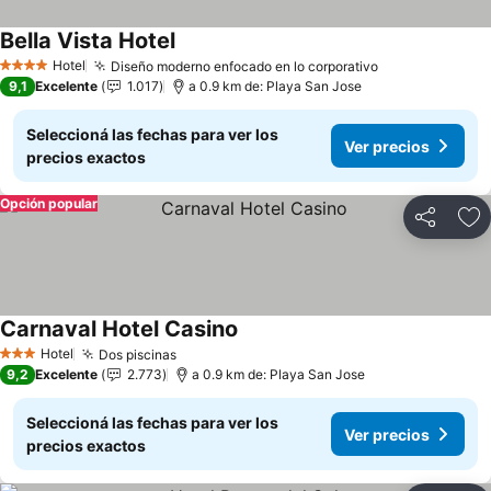
Bella Vista Hotel
Hotel
Diseño moderno enfocado en lo corporativo
4 Estrellas
9,1
Excelente
1.017
a 0.9 km de: Playa San Jose
Seleccioná las fechas para ver los
Ver precios
precios exactos
Opción popular
Compartir
Añ
Carnaval Hotel Casino
Hotel
Dos piscinas
3 Estrellas
9,2
Excelente
2.773
a 0.9 km de: Playa San Jose
Seleccioná las fechas para ver los
Ver precios
precios exactos