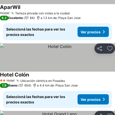
AparWil
Hostel
Terraza privada con vistas a la ciudad
9,2
Excelente
84
a 1.3 km de: Playa San Jose
Seleccioná las fechas para ver los
Ver precios
precios exactos
Compartir
Añ
Hotel Colón
Hotel
Ubicación céntrica en Posadas
2 Estrellas
7,8
Bueno
654
a 4.4 km de: Playa San Jose
Seleccioná las fechas para ver los
Ver precios
precios exactos