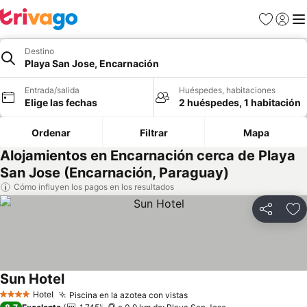
Favoritos
Iniciar 
Me
Destino
Playa San Jose, Encarnación
Entrada/salida
Huéspedes, habitaciones
Elige las fechas
2 huéspedes, 1 habitación
Ordenar
Filtrar
Mapa
Alojamientos en Encarnación cerca de Playa
San Jose (Encarnación, Paraguay)
Cómo influyen los pagos en los resultados
Compartir
Añ
Sun Hotel
Hotel
Piscina en la azotea con vistas
4 Estrellas