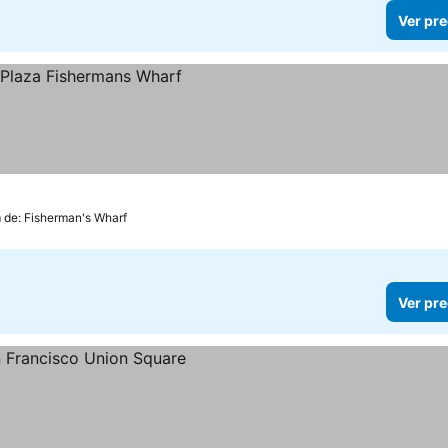
Ver pre
os
 de: Fisherman's Wharf
Ver pre