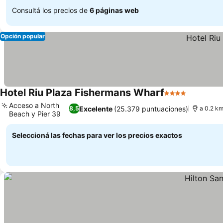
Consultá los precios de
6 páginas web
Opción popular
Hotel Riu Plaza Fishermans Wharf
4 Estrellas
Ver preci
Acceso a North
Excelente
(25.379 puntuaciones)
8,5
a 0.2 km
Beach y Pier 39
Ver precios
Seleccioná las fechas para ver los precios exactos