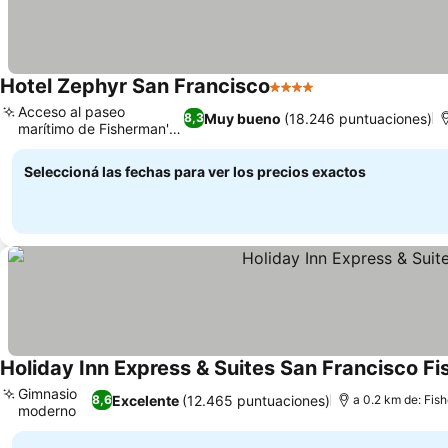
Hotel Zephyr San Francisco
4 Estrellas
Ver precios
Acceso al paseo
Muy bueno
(18.246 puntuaciones)
8,3
marítimo de Fisherman's
Ver precios
Wharf
Seleccioná las fechas para ver los precios exactos
Holiday Inn Express & Suites San Francisco F
Gimnasio
Excelente
(12.465 puntuaciones)
8,6
a 0.2 km de: Fis
moderno
Ver precios