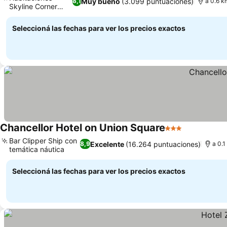
Muy bueno
(3.099 puntuaciones)
8,1
a 0.6 k
Skyline Corner
Ver precios
King
Seleccioná las fechas para ver los precios exactos
Chancellor Hotel on Union Square
3 Estrellas
Ver precios
Bar Clipper Ship con
Excelente
(16.264 puntuaciones)
8,9
a 0.1
temática náutica
Ver precios
Seleccioná las fechas para ver los precios exactos