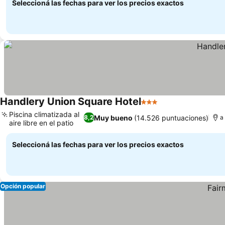
Seleccioná las fechas para ver los precios exactos
Handlery Union Square Hotel
3 Estrellas
Ver precios
Piscina climatizada al
Muy bueno
(14.526 puntuaciones)
8,2
a
aire libre en el patio
Ver precios
Seleccioná las fechas para ver los precios exactos
Opción popular