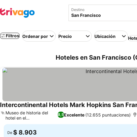
Destino
Filtros
Ordenar por
Precio
Ubicación
Hot
Hoteles en San Francisco (C
Intercontinental Hotels Mark Hopkins San Fra
Museo de historia del
Excelente
(12.655 puntuaciones)
8,5
hotel en el
Ver precios
establecimiento
$ 8.903
De