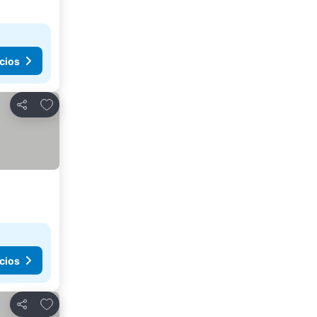
cios
Añadir a favoritos
Compartir
cios
Añadir a favoritos
Compartir