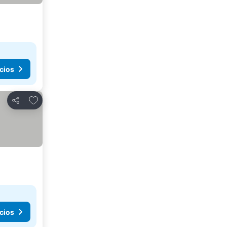
cios
Añadir a favoritos
Compartir
cios