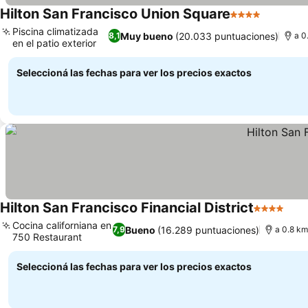
Hilton San Francisco Union Square
4 Estrellas
Ver prec
Piscina climatizada
Muy bueno
(20.033 puntuaciones)
8,1
a 0
en el patio exterior
Ver precios
Seleccioná las fechas para ver los precios exactos
Hilton San Francisco Financial District
4 Estrellas
Ver 
Cocina californiana en
Bueno
(16.289 puntuaciones)
7,9
a 0.8 km
750 Restaurant
Ver precios
Seleccioná las fechas para ver los precios exactos