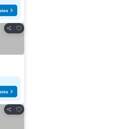
cios
Añadir a favoritos
Compartir
cios
Añadir a favoritos
Compartir