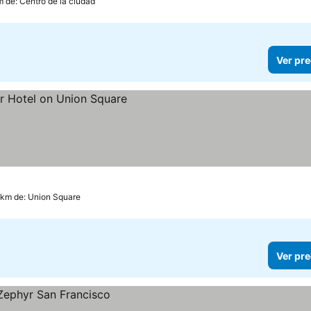
m de: Centro de la ciudad
Ver pre
 km de: Union Square
Ver pre