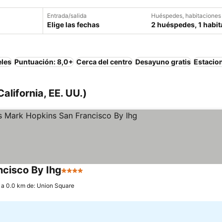
Entrada/salida
Huéspedes, habitaciones
Elige las fechas
2 huéspedes, 1 habit
eles
Puntuación: 8,0+
Cerca del centro
Desayuno gratis
Estacio
alifornia, EE. UU.)
ncisco By Ihg
4 Estrellas
Ver precios
a 0.0 km de: Union Square