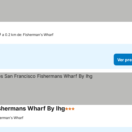
a 0.2 km de: Fisherman's Wharf
Ver pre
ishermans Wharf By Ihg
3 Estrellas
Ver precios
herman's Wharf