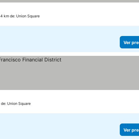
ios
.4 km de: Union Square
Ver pre
precios
 de: Union Square
Ver pre