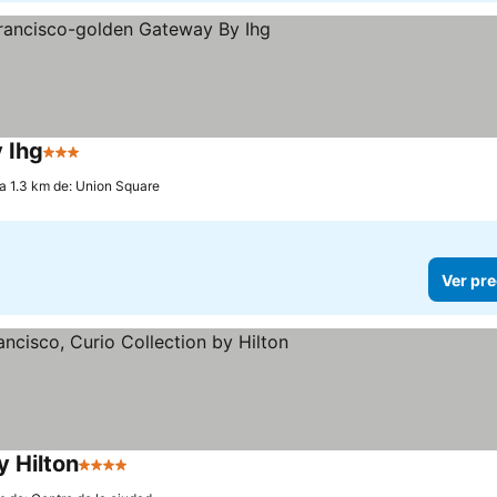
 Ihg
3 Estrellas
Ver precios
a 1.3 km de: Union Square
Ver pre
y Hilton
4 Estrellas
Ver precios