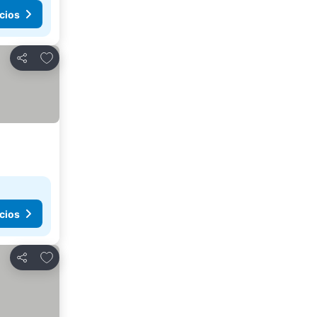
cios
Añadir a favoritos
Compartir
cios
Añadir a favoritos
Compartir