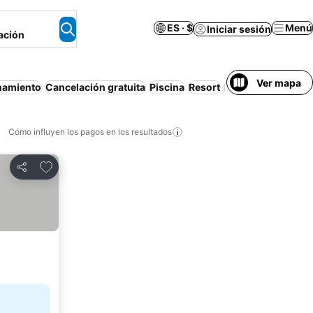
ES · $
Menú
Iniciar sesión
ación
Ver mapa
namiento
Cancelación gratuita
Piscina
Resort
Departamento equ
Cómo influyen los pagos en los resultados
Añadir a favoritos
Compartir