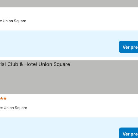
e: Union Square
Ver pre
 Estrellas
Ver precios
e: Union Square
Ver pre