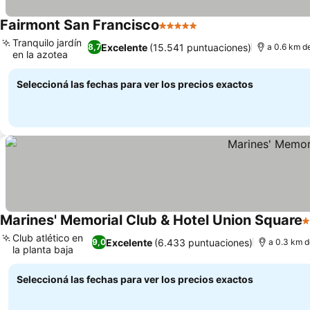
Fairmont San Francisco
5 Estrellas
Ver precios
Tranquilo jardín
Excelente
(15.541 puntuaciones)
8,7
a 0.6 km d
en la azotea
Ver precios
Seleccioná las fechas para ver los precios exactos
Marines' Memorial Club & Hotel Union Square
3
Club atlético en
Excelente
(6.433 puntuaciones)
9,0
a 0.3 km d
la planta baja
Ver precios
Seleccioná las fechas para ver los precios exactos