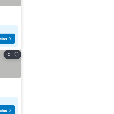
cios
Añadir a favoritos
Compartir
cios