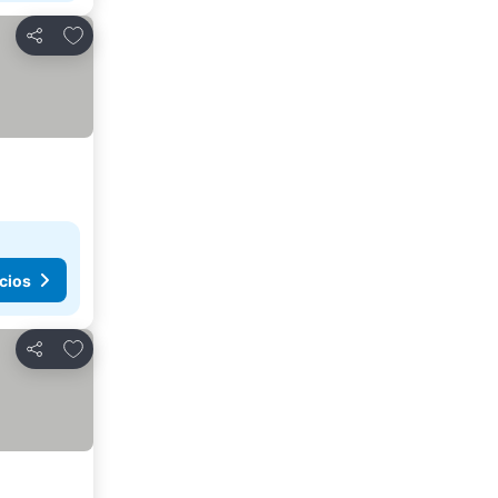
Añadir a favoritos
Compartir
cios
Añadir a favoritos
Compartir