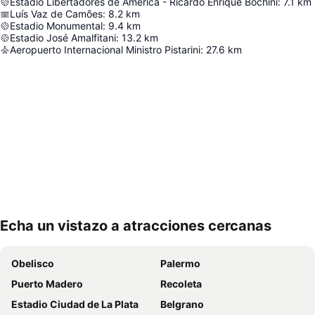
Estadio Libertadores de América - Ricardo Enrique Bochini
:
7.1
km
Luís Vaz de Camões
:
8.2
km
Estadio Monumental
:
9.4
km
Estadio José Amalfitani
:
13.2
km
Aeropuerto Internacional Ministro Pistarini
:
27.6
km
Echa un vistazo a atracciones cercanas
Ampliar mapa
Obelisco
Palermo
Puerto Madero
Recoleta
Estadio Ciudad de La Plata
Belgrano