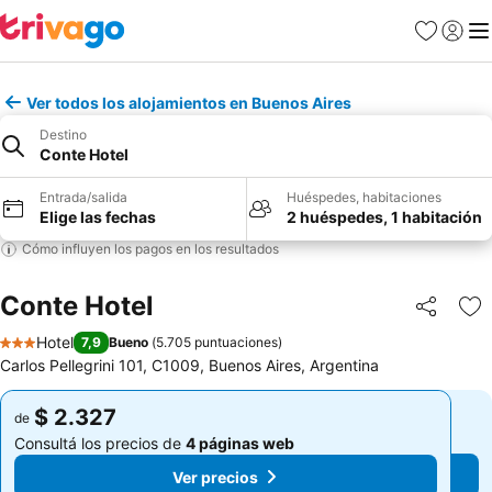
Favoritos
Iniciar 
Me
Ver todos los alojamientos en Buenos Aires
Destino
Conte Hotel
Entrada/salida
Huéspedes, habitaciones
Elige las fechas
2 huéspedes, 1 habitación
Cómo influyen los pagos en los resultados
Conte Hotel
Compartir
Añ
Hotel
7,9
Bueno
(
5.705 puntuaciones
)
3 Estrellas
Carlos Pellegrini 101, C1009, Buenos Aires, Argentina
$ 2.327
$ 2.327
de
de
Consultá los precios de
4 páginas web
Consultá los precios de
4 páginas web
Ver precios
Ver precios