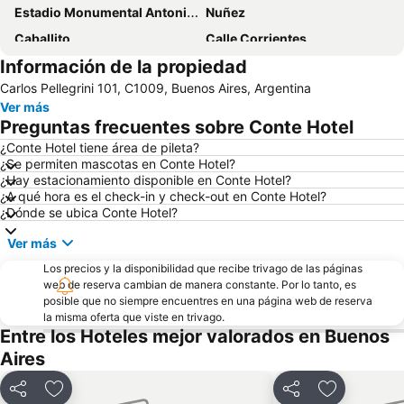
Estadio Monumental Antonio Vespucio Liberti
Nuñez
Caballito
Calle Corrientes
Información de la propiedad
Retiro
Parque de la Costa
Carlos Pellegrini 101, C1009, Buenos Aires, Argentina
Aeroparque Jorge Newbery
Avenida 9 de Julio
Ver más
El Once
Temaikén
Preguntas frecuentes sobre Conte Hotel
Barrio San Telmo
Flores
¿Conte Hotel tiene área de pileta?
¿Se permiten mascotas en Conte Hotel?
Delta el Tigre
Parque Patricios
¿Hay estacionamiento disponible en Conte Hotel?
Alto Palermo Shopping
Calle Florida
¿A qué hora es el check-in y check-out en Conte Hotel?
¿Dónde se ubica Conte Hotel?
Barrio Chino
Aeropuerto Internacional de Ezeiza Ministro Pistarini
Ver más
Villa Crespo
Teatro Gran Rex
Los precios y la disponibilidad que recibe trivago de las páginas
Abasto Shopping
Almagro
web de reserva cambian de manera constante. Por lo tanto, es
La Rural Exhibition and Convention Centre
San Nicolás
posible que no siempre encuentres en una página web de reserva
la misma oferta que viste en trivago.
Hipódromo de Palermo
Avenida Figueroa Alcorta
Entre los Hoteles mejor valorados en Buenos
Villa Devoto
Congreso de la Nacion
Aires
Barrio de la Boca
Avenida del Libertador
Compartir
Añadir a favoritos
Compartir
Añadir a fa