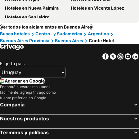
Hoteles en Nueva Palmira
Hoteles en Vicente López
Hoteles en San Isidro
Ver todos los alojamientos en Buenos Aires
Busca hoteles
Centro- y Sudamérica
Argentina
Buenos Aires Provincia
Buenos Aires
Conte Hotel
Facebook
Twitter
Insta
Yo
Elige tu país
Agregar en Google
Encontrá nuestros resultados
fácilmente: agregá trivago como
fuente preferida en Google.
Compañía
Nuestros productos
Términos y políticas