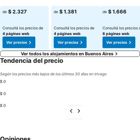
Ver precios
Ver precios
Ver precios
$ 2.327
$ 1.381
$ 1.666
de
de
de
Consultá los precios de
Consultá los precios de
Consultá los precios 
4 páginas web
4 páginas web
6 páginas web
Ver precios
Ver precios
Ver precios
Ver todos los alojamientos en Buenos Aires
Tendencia del precio
Según los precios más bajos de los últimos 30 días en trivago
$ 0
$ 0
$ 0
Opiniones