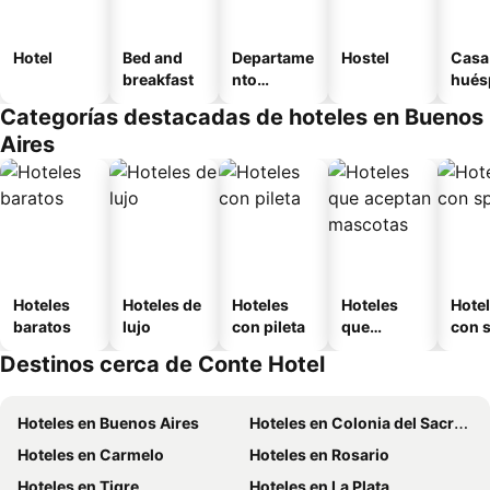
Hotel
Bed and
Departame
Hostel
Casa
breakfast
nto
hués
equipado
Categorías destacadas de hoteles en Buenos
Aires
Hoteles
Hoteles de
Hoteles
Hoteles
Hote
baratos
lujo
con pileta
que
con 
aceptan
Destinos cerca de Conte Hotel
mascotas
Hoteles en Buenos Aires
Hoteles en Colonia del Sacramento
Hoteles en Carmelo
Hoteles en Rosario
Hoteles en Tigre
Hoteles en La Plata