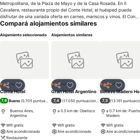
Metropolitana, de la Plaza de Mayo y de la Casa Rosada. En Il
Cavaliere, restaurante propio del Conte Hotel, el huésped puede
disfrutar de una variada oferta en carnes, mariscos y vinos. El Conte
Compará alojamientos similares
Hotel es un alojamiento de 4 estrellas que goza de una situación
privilegiada en plena Avenida 9 de julio, en el corazón de Buenos
Alojamiento seleccionado
Alojamientos similares
Aires. En el complejo se ofrece recepción 24 horas y wifi gratuito, así
como salones para la celebración de reuniones y banquetes. Sus
habitaciones disponen de televisor de pantalla plana con canales
por cable, caja fuerte, minibar, escritorio, aire acondicionado y
calefacción inteligente, además de baño de mármol con bañera de
hidromasaje, ducha separada y secador de cabello. Asimismo, las
suites cuentan con salón que incluye sofá.
Hotel
Hotel
Hotel
3 Estrellas
3 Estrellas
4 Estrellas
Compartir
Añadir a favoritos
Compartir
Añadir a favoritos
Compartir
Añadir a 
Conte Hotel
Gran Hotel Argentino
Believe Madero Ho
7,9
7,4
7,3
Bueno
(
5.705 puntuaciones
)
(
17.050 puntuaciones
)
(
13.161 puntuaci
Buenos Aires,
a 0.5 km de: Obelisco
a 0.7 km de: Puerto
Argentina
Madero
Wifi gratis
Wifi gratis
Wifi gratis
Aire acondicionado
Aire acondicionado
Aire acondicionado
Restaurante