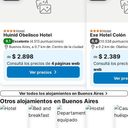
Avenida Callao
Terminal de Ómnibus de Retiro
Cementerio de la Recoleta
Plaza Italia
Parque Avellaneda
Montserrat
Vélez Sarsfield
Jardín Japonés
Hotel
Hotel
4 Estrellas
Colegiales
Buenos Aires Bus
4 Estrellas
Huinid Obelisco Hotel
Exe Hotel Colón
9,1
6,6
Excelente
(
4.515 puntuaciones
)
(
10.538 puntuaci
Avenida de Mayo
Buenos Aires Metropolitan Cathedral
Buenos Aires, a 0.7 km de: Centro de la ciudad
a 0.2 km de: Obelis
Galerías Pacífico
Saavedra
$ 2.898
$ 2.389
de
de
Consultá los precios de
4 páginas web
Consultá los prec
web
Ver precios
Ver pre
Ver todos los alojamientos en Buenos Aires
Otros alojamientos en Buenos Aires