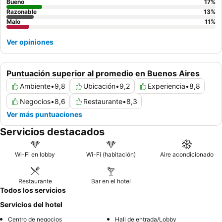
Bueno
17
%
Razonable
13
%
Malo
11
%
Ver opiniones
Puntuación superior al promedio en Buenos Aires
Ambiente
•
9,8
Ubicación
•
9,2
Experiencia
•
8,8
Negocios
•
8,6
Restaurante
•
8,3
Ver más puntuaciones
Servicios destacados
Wi-Fi en lobby
Wi-Fi (habitación)
Aire acondicionado
Restaurante
Bar en el hotel
Todos los servicios
Servicios del hotel
Centro de negocios
Hall de entrada/Lobby