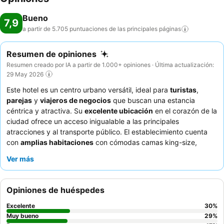
Bueno
7,9
a partir de 5.705 puntuaciones de las principales
páginas
Resumen de opiniones
Resumen creado por IA a partir de 1.000+ opiniones · Última actualización:
29 May 2026
Este hotel es un centro urbano versátil, ideal para
turistas
,
parejas
y
viajeros de negocios
que buscan una estancia
céntrica y atractiva. Su
excelente ubicación
en el corazón de la
ciudad ofrece un acceso inigualable a las principales
atracciones y al transporte público. El establecimiento cuenta
con
amplias habitaciones
con cómodas camas king-size,
ideales para huéspedes que valoran el espacio. Los huéspedes
Ver más
elogian constantemente al
personal atento y servicial
, así como
la
calidad y variedad del desayuno
, destacando a menudo las
agradables vistas desde el comedor. Para una experiencia más
Opiniones de huéspedes
tranquila, los huéspedes pueden solicitar una habitación que no
dé a la calle debido al ruido ocasional.
Excelente
30
%
Muy bueno
29
%