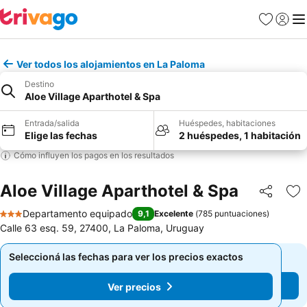
Favoritos
Iniciar 
Me
Ver todos los alojamientos en La Paloma
Destino
Aloe Village Aparthotel & Spa
Entrada/salida
Huéspedes, habitaciones
Elige las fechas
2 huéspedes, 1 habitación
Cómo influyen los pagos en los resultados
Aloe Village Aparthotel & Spa
Compartir
Añ
Departamento equipado
9,1
Excelente
(
785 puntuaciones
)
3 Estrellas
Calle 63 esq. 59, 27400, La Paloma, Uruguay
Seleccioná las fechas para ver los precios exactos
Seleccioná las fechas para ver los precios exactos
Ver precios
Ver precios