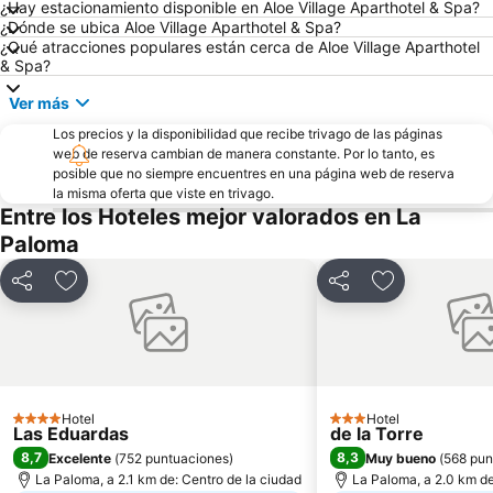
¿Hay estacionamiento disponible en Aloe Village Aparthotel & Spa?
¿Dónde se ubica Aloe Village Aparthotel & Spa?
¿Qué atracciones populares están cerca de Aloe Village Aparthotel
& Spa?
Ver más
Los precios y la disponibilidad que recibe trivago de las páginas
web de reserva cambian de manera constante. Por lo tanto, es
posible que no siempre encuentres en una página web de reserva
la misma oferta que viste en trivago.
Entre los Hoteles mejor valorados en La
Paloma
Compartir
Añadir a favoritos
Compartir
Añadir a favo
Hotel
Hotel
4 Estrellas
3 Estrellas
Las Eduardas
de la Torre
8,7
8,3
Excelente
(
752 puntuaciones
)
Muy bueno
(
568 pun
La Paloma, a 2.1 km de: Centro de la ciudad
La Paloma, a 2.0 km de