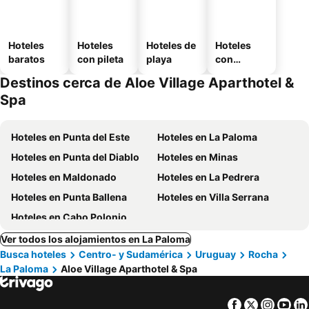
Hoteles
Hoteles
Hoteles de
Hoteles
baratos
con pileta
playa
con
estaciona
Destinos cerca de Aloe Village Aparthotel &
miento
Spa
Hoteles en Punta del Este
Hoteles en La Paloma
Hoteles en Punta del Diablo
Hoteles en Minas
Hoteles en Maldonado
Hoteles en La Pedrera
Hoteles en Punta Ballena
Hoteles en Villa Serrana
Hoteles en Cabo Polonio
Ver todos los alojamientos en La Paloma
Busca hoteles
Centro- y Sudamérica
Uruguay
Rocha
La Paloma
Aloe Village Aparthotel & Spa
Facebook
Twitter
Insta
Yo