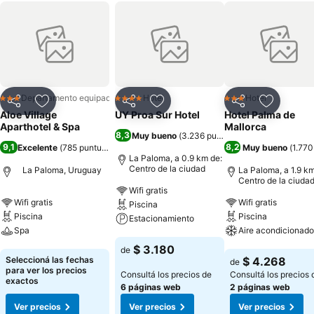
Departamento equipado
Hotel
Hotel
3 Estrellas
4 Estrellas
3 Estrellas
Compartir
Añadir a favoritos
Compartir
Añadir a favoritos
Compartir
Añadir a 
Aloe Village
UY Proa Sur Hotel
Hotel Palma de
Aparthotel & Spa
Mallorca
8,3
Muy bueno
(
3.236 puntuaciones
)
9,1
8,2
Excelente
(
785 puntuaciones
)
Muy bueno
(
1.770
La Paloma, a 0.9 km de:
Centro de la ciudad
La Paloma, Uruguay
La Paloma, a 1.9 km
Centro de la ciuda
Wifi gratis
Wifi gratis
Wifi gratis
Piscina
Piscina
Piscina
Estacionamiento
Spa
Aire acondicionado
Ver precios
$ 3.180
de
Ver precios
Ver precios
Seleccioná las fechas
$ 4.268
de
para ver los precios
Consultá los precios de
Consultá los precios 
exactos
6 páginas web
2 páginas web
Ver precios
Ver precios
Ver precios