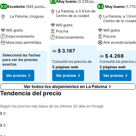
8,3
Muy bueno
(
3.236 puntuaciones
)
9,0
8,2
Excelente
(
593 puntuaciones
)
Muy bueno
(
1.770
La Paloma, a 0.9 km de:
Centro de la ciudad
La Paloma, Uruguay
La Paloma, a 1.9 km
Centro de la ciuda
Wifi gratis
Wifi gratis
Wifi gratis
Piscina
Estacionamiento
Piscina
Estacionamiento
Mascotas permitidas
Aire acondicionado
Ver precios
$ 3.187
de
Ver precios
Ver precios
Seleccioná las fechas
$ 4.268
de
para ver los precios
Consultá los precios de
Consultá los precios 
exactos
5 páginas web
2 páginas web
Ver precios
Ver precios
Ver precios
Ver todos los alojamientos en La Paloma
Tendencia del precio
Según los precios más bajos de los últimos 30 días en trivago
$ 0
$ 0