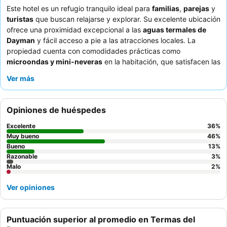
Este hotel es un refugio tranquilo ideal para
familias
,
parejas
y
turistas
que buscan relajarse y explorar. Su excelente ubicación
ofrece una proximidad excepcional a las
aguas termales de
Dayman
y fácil acceso a pie a las atracciones locales. La
propiedad cuenta con comodidades prácticas como
microondas y mini-neveras
en la habitación, que satisfacen las
diversas necesidades de los huéspedes. Los huéspedes elogian
Ver más
constantemente al personal atento y amable, y los puntos
destacados del desayuno buffet incluyen una variedad de fruta
fresca y bollería casera. Para una estancia más tranquila,
Opiniones de huéspedes
considere solicitar una habitación con vistas al jardín.
Excelente
36
%
Muy bueno
46
%
Bueno
13
%
Razonable
3
%
Malo
2
%
Ver opiniones
Puntuación superior al promedio en Termas del