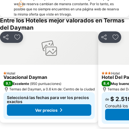
web de reserva cambian de manera constante. Por lo tanto, es
posible que no siempre encuentres en una página web de reserva
la misma oferta que viste en trivago.
Entre los Hoteles mejor valorados en Termas
del Dayman
Compartir
Añadir a favoritos
Compartir
Añadir
Hotel
Hotel
1 Estrellas
3 Estrellas
Vacacional Dayman
Hotel Del P
9,1
8,4
Excelente
(
950 puntuaciones
)
Muy buen
Termas del Dayman, a 0.6 km de: Centro de la ciudad
Termas del D
Seleccioná las fechas para ver los precios
$ 2.51
de
exactos
Consultá los
Ver precios