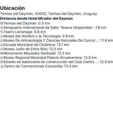
Ubicación
Termas del Dayman, 50000, Termas del Dayman, Uruguay
Distancia desde Hotel Mirador del Dayman
Termas del Dayman
:
0.5
km
Aeropuerto Internacional de Salto "Nueva Hespérides"
:
7.8
km
Teatro Larranaga
:
9.8
km
Museo del Hombre y la Tecnología
:
9.9
km
Museo De Antropología Y Ciencias Naturales De Concordia
:
11.9
km
Escuela Municipal de Cerámica
:
12.1
km
Museo Judío de Entre Ríos
:
12.5
km
Monumento Mausoleo Garibaldi
:
12.5
km
Museo Regional Municipal Palacio Arruabarrena
:
12.9
km
Estadio de baloncesto en construcción del Club Centro Exalumnos Capuchinos
:
12.9
km
Centro de Convenciones Concordia
:
13.4
km