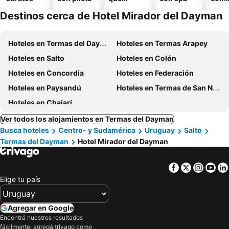
aceptan
esta
Destinos cerca de Hotel Mirador del Dayman
mascotas
mien
Hoteles en Termas del Dayman
Hoteles en Termas Arapey
Hoteles en Salto
Hoteles en Colón
Hoteles en Concordia
Hoteles en Federación
Hoteles en Paysandú
Hoteles en Termas de San Nicanor
Hoteles en Chajarí
Ver todos los alojamientos en Termas del Dayman
Busca hoteles
Centro- y Sudamérica
Uruguay
Salto
Termas del Dayman
Hotel Mirador del Dayman
Facebook
Twitter
Insta
Yo
Elige tu país
Agregar en Google
Encontrá nuestros resultados
fácilmente: agregá trivago como