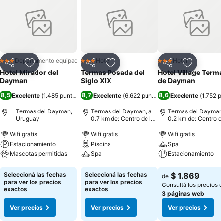
Departamento equipado
Hotel
Hotel
3 Estrellas
3 Estrellas
3 Estrellas
Compartir
Añadir a favoritos
Compartir
Añadir a favoritos
Compartir
Añadir a 
Hotel Mirador del
Termas Posada del
Hotel Village Term
Dayman
Siglo XIX
de Dayman
8,5
8,7
8,6
Excelente
(
1.485 puntuaciones
Excelente
)
(
6.622 puntuaciones
Excelente
)
(
1.752 
Termas del Dayman,
Termas del Dayman, a
Termas del Dayman
Uruguay
0.7 km de: Centro de la
0.2 km de: Centro d
ciudad
ciudad
Wifi gratis
Wifi gratis
Wifi gratis
Estacionamiento
Piscina
Spa
Mascotas permitidas
Spa
Estacionamiento
Ver precios
Ver precios
Ver precios
Seleccioná las fechas
Seleccioná las fechas
$ 1.869
de
para ver los precios
para ver los precios
Consultá los precios 
exactos
exactos
3 páginas web
Ver precios
Ver precios
Ver precios