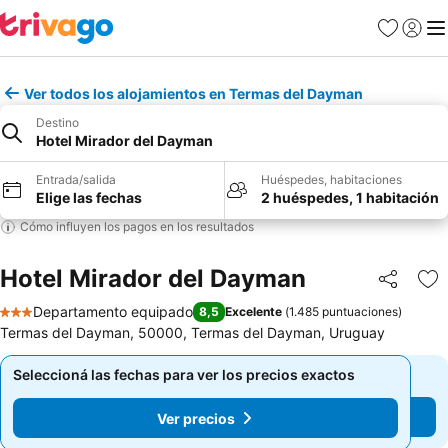
Favoritos
Iniciar 
Me
Ver todos los alojamientos en Termas del Dayman
Destino
Hotel Mirador del Dayman
Entrada/salida
Huéspedes, habitaciones
Elige las fechas
2 huéspedes, 1 habitación
Cómo influyen los pagos en los resultados
Hotel Mirador del Dayman
Compartir
Añ
Departamento equipado
8,5
Excelente
(
1.485 puntuaciones
)
3 Estrellas
Termas del Dayman, 50000, Termas del Dayman, Uruguay
Seleccioná las fechas para ver los precios exactos
Seleccioná las fechas para ver los precios exactos
Ver precios
Ver precios