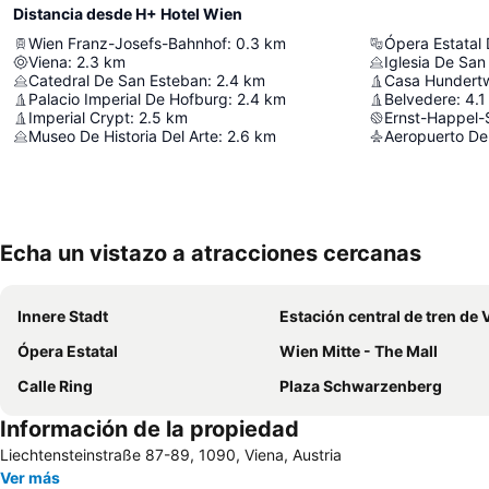
Distancia desde H+ Hotel Wien
Wien Franz-Josefs-Bahnhof
:
0.3
km
Ópera Estatal
Viena
:
2.3
km
Iglesia De San
Catedral De San Esteban
:
2.4
km
Casa Hundert
Palacio Imperial De Hofburg
:
2.4
km
Belvedere
:
4.1
Imperial Crypt
:
2.5
km
Ernst-Happel-
Museo De Historia Del Arte
:
2.6
km
Aeropuerto De
Echa un vistazo a atracciones cercanas
Innere Stadt
Estación central de tren de 
Ópera Estatal
Wien Mitte - The Mall
Calle Ring
Plaza Schwarzenberg
Información de la propiedad
Liechtensteinstraße 87-89, 1090, Viena, Austria
Ver más