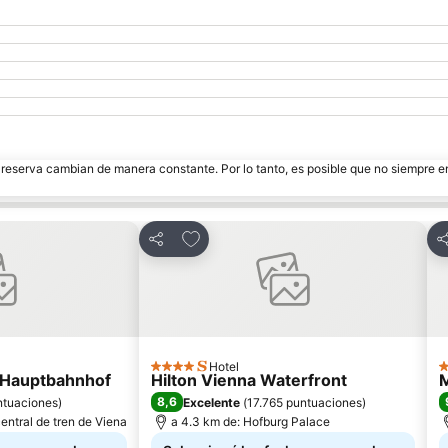
e reserva cambian de manera constante. Por lo tanto, es posible que no siempre 
tos
Añadir a favoritos
Compartir
C
Hotel
4 Estrellas
4
 Hauptbahnhof
Hilton Vienna Waterfront
8,6
ntuaciones
)
Excelente
(
17.765 puntuaciones
)
entral de tren de Viena
a 4.3 km de: Hofburg Palace