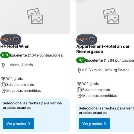
castillos, sus atractivos museos y sus diversas ofertas culturales.
su viaje en una ubicación conveniente.
Añadir a favoritos
Añadir a favoritos
Hotel
Hotel
4 Estrellas
4 Estrellas
Compartir
Compartir
H+ Hotel Wien
Appartement-Hotel an der
Riemergasse
8,9
Excelente
(
7.049 puntuaciones
)
9,1
Excelente
(
1.384 puntuacio
Viena, Austria
a 0.8 km de: Hofburg Palace
Wifi gratis
Wifi gratis
Estacionamiento
Estacionamiento
Mascotas permitidas
Mascotas permitidas
Ver precios
Seleccioná las fechas para ver los
Ver precios
precios exactos
Seleccioná las fechas para ver 
precios exactos
Ver precios
Ver precios