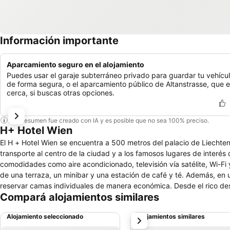
Información importante
Aparcamiento seguro en el alojamiento
Puedes usar el garaje subterráneo privado para guardar tu vehícu
de forma segura, o el aparcamiento público de Altanstrasse, que e
cerca, si buscas otras opciones.
Este resumen fue creado con IA y es posible que no sea 100% preciso.
H+ Hotel Wien
El H + Hotel Wien se encuentra a 500 metros del palacio de Liechte
transporte al centro de la ciudad y a los famosos lugares de interés de Viena. Las 75 modernas habitaciones en cuatro c
comodidades como aire acondicionado, televisión vía satélite, Wi-Fi
de una terraza, un minibar y una estación de café y té. Además, en
reservar camas individuales de manera económica. Desde el rico de
Compará alojamientos similares
hasta la copa por la noche en el bar del hotel también se cuida el bi
Hofburg, la catedral de San Esteban, Prater y el Palacio de Schönbru
Alojamiento seleccionado
Alojamientos similares
siguiente
cientos más. El recién inaugurado H + Hotel Wien, con su conveniente
noroeste del centro de la ciudad, puede llegar a muchos lugares de interés desde aquí, incluso a pi