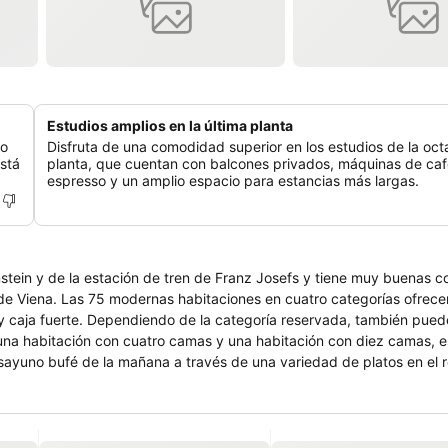
Estudios amplios en la última planta
lo
Disfruta de una comodidad superior en los estudios de la oct
stá
planta, que cuentan con balcones privados, máquinas de ca
espresso y un amplio espacio para estancias más largas.
nstein y de la estación de tren de Franz Josefs y tiene muy buenas 
ategorías ofrecen
 y caja fuerte. Dependiendo de la categoría reservada, también puede
 una habitación con cuatro camas y una habitación con diez camas, e
sayuno bufé de la mañana a través de una variedad de platos en el 
enestar físico. Si llega en coche, puede aparcarlo en el aparcamiento 
nn: estas son solo cuatro razones por las que vale la pena un viaje a
 ubicación, es un punto de partida ideal para conocerlo. A solo dos 
e. Visite la capital austriaca con sus magníficos