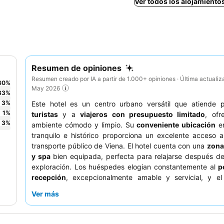
Ver todos los alojamiento
Resumen de opiniones
Resumen creado por IA a partir de 1.000+ opiniones · Última actualiz
60
%
May 2026
33
%
3
%
Este hotel es un centro urbano versátil que atiende p
1
%
turistas
y a
viajeros con presupuesto limitado
, ofr
3
%
ambiente cómodo y limpio. Su
conveniente ubicación
en
tranquilo e histórico proporciona un excelente acceso 
transporte público de Viena. El hotel cuenta con una
zona
y spa
bien equipada, perfecta para relajarse después d
exploración. Los huéspedes elogian constantemente al
p
recepción
, excepcionalmente amable y servicial, y el
abundante
desayuno bufé
. Para una estancia más 
Ver más
considere solicitar una habitación con vistas al jardín.