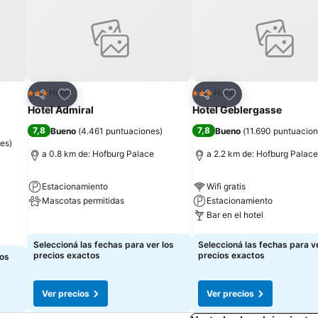
 Reserve ahora su habitación en el H + Hotel Vienna y permanezca có
Añadir a favoritos
Añadir a favoritos
Hotel
Hotel
3 Estrellas
3 Estrellas
Compartir
Compartir
Hotel Admiral
Hotel Geblergasse
7,8
7,8
Bueno
(
4.461 puntuaciones
)
Bueno
(
11.690 puntuacio
nes
)
a 0.8 km de: Hofburg Palace
a 2.2 km de: Hofburg Palace
Estacionamiento
Wifi gratis
Mascotas permitidas
Estacionamiento
Bar en el hotel
Ver precios
Ver precios
Seleccioná las fechas para ver los
Seleccioná las fechas para ve
precios exactos
precios exactos
los
Ver precios
Ver precios