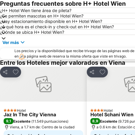
Preguntas frecuentes sobre H+ Hotel Wien
¿H+ Hotel Wien tiene área de pileta?
¿Se permiten mascotas en H+ Hotel Wien?
¿Hay estacionamiento disponible en H+ Hotel Wien?
¿A qué hora es el check-in y check-out en H+ Hotel Wien?
¿Dónde se ubica H+ Hotel Wien?
Ver más
Los precios y la disponibilidad que recibe trivago de las páginas web d
en una página web de reserva la misma oferta que viste en trivago.
Entre los Hoteles mejor valorados en Viena
Añadir a favoritos
Añadir a favori
Compartir
Compartir
Hotel
Hotel
4 Estrellas
4 Estrellas
Jaz In The City Vienna
Hotel Schani Wien
9,1
8,9
Excelente
(
11.549 puntuaciones
)
Excelente
(
9.726 pu
Viena, a 1.7 km de: Centro de la ciudad
a 0.6 km de: Estación c