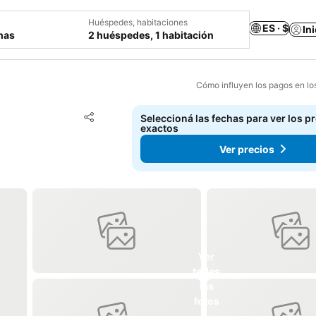
Huéspedes, habitaciones
ES · $
In
chas
2 huéspedes, 1 habitación
Cómo influyen los pagos en lo
Añadir a favoritos
Seleccioná las fechas para ver los p
Compartir
exactos
Ver precios