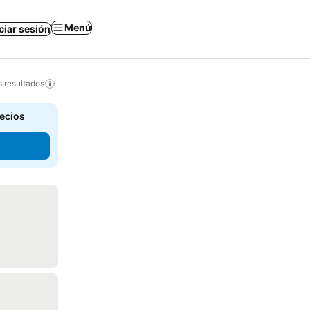
Menú
iciar sesión
s resultados
recios