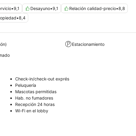
rvicio
•
9,1
Desayuno
•
9,1
Relación calidad-precio
•
8,8
ropiedad
•
8,4
ión)
Estacionamiento
onado
Check-in/check-out exprés
Peluquería
Mascotas permitidas
Hab. no fumadores
Recepción 24 horas
Wi-Fi en el lobby