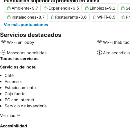
Puntuación superior al promedio en Viena
Ambiente
•
9,7
Experiencia
•
9,5
Limpieza
•
9,2
Se
Instalaciones
•
8,7
Restaurante
•
8,6
Wi-Fi
•
8,5
P
Ver más puntuaciones
Servicios destacados
Wi-Fi en lobby
Wi-Fi (habitac
Mascotas permitidas
Aire acondici
Todos los servicios
Servicios del hotel
Café
Ascensor
Estacionamiento
Caja fuerte
PC con Internet
Servicio de lavandería
Ver más
Accesibilidad