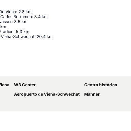
 De Viena
:
2.8
km
 Carlos Borromeo
:
3.4
km
wasser
:
3.5
km
km
Stadion
:
5.3
km
 Viena-Schwechat
:
20.4
km
Ampliar mapa
Viena
W3 Center
Centro histórico
Aeropuerto de Viena-Schwechat
Manner