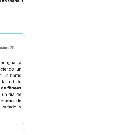
s en Viena
ación: 29
or igual a
eciendo un
 un barrio
a la red de
 de fitness
e un día de
ersonal de
 variado y
tranquila,