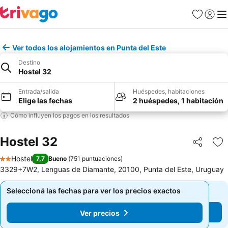
Favoritos
Iniciar 
Me
Ver todos los alojamientos en Punta del Este
Destino
Hostel 32
Entrada/salida
Huéspedes, habitaciones
Elige las fechas
2 huéspedes, 1 habitación
Cómo influyen los pagos en los resultados
Hostel 32
Compartir
Añ
Hostel
7,7
Bueno
(
751 puntuaciones
)
2 Estrellas
3329+7W2, Lenguas de Diamante, 20100, Punta del Este, Uruguay
Seleccioná las fechas para ver los precios exactos
Seleccioná las fechas para ver los precios exactos
Ver precios
Ver precios