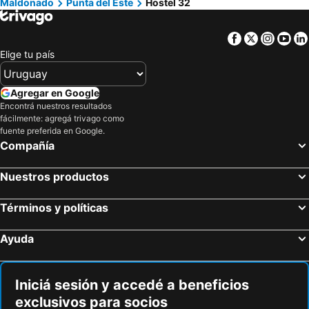
Maldonado
Punta del Este
Hostel 32
Facebook
Twitter
Insta
Yo
Elige tu país
Agregar en Google
Encontrá nuestros resultados
fácilmente: agregá trivago como
fuente preferida en Google.
Compañía
Nuestros productos
Términos y políticas
Ayuda
Iniciá sesión y accedé a beneficios
exclusivos para socios