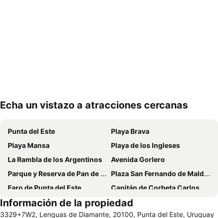
Echa un vistazo a atracciones cercanas
Ampliar mapa
Punta del Este
Playa Brava
Playa Mansa
Playa de los Ingleses
La Rambla de los Argentinos
Avenida Gorlero
Parque y Reserva de Pan de Azúcar
Plaza San Fernando de Maldonado
Faro de Punta del Este
Capitán de Corbeta Carlos A. Curbelo International Airport
Información de la propiedad
La Mano
Isla Gorriti
3329+7W2, Lenguas de Diamante, 20100, Punta del Este, Uruguay