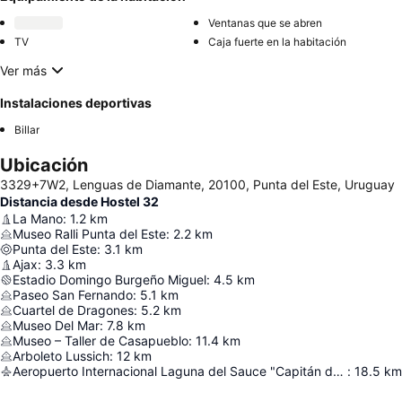
Ventanas que se abren
TV
Caja fuerte en la habitación
Ver más
Instalaciones deportivas
Billar
Ubicación
3329+7W2, Lenguas de Diamante, 20100, Punta del Este, Uruguay
Distancia desde Hostel 32
La Mano
:
1.2
km
Museo Ralli Punta del Este
:
2.2
km
Punta del Este
:
3.1
km
Ajax
:
3.3
km
Estadio Domingo Burgeño Miguel
:
4.5
km
Paseo San Fernando
:
5.1
km
Cuartel de Dragones
:
5.2
km
Museo Del Mar
:
7.8
km
Museo – Taller de Casapueblo
:
11.4
km
Arboleto Lussich
:
12
km
Aeropuerto Internacional Laguna del Sauce "Capitán de Corbeta Carlos Curbelo"
:
18.5
km