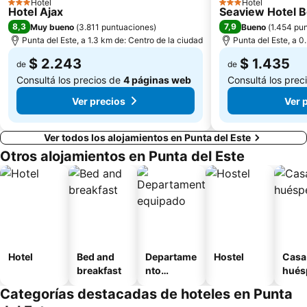
Hotel
Hotel
3 Estrellas
3 Estrellas
Hotel Ajax
Seaview Hotel B
8,3
7,9
Muy bueno
(
3.811 puntuaciones
)
Bueno
(
1.454 pu
Punta del Este, a 1.3 km de: Centro de la ciudad
Punta del Este, a 0
$ 2.243
$ 1.435
de
de
Consultá los precios de
4 páginas web
Consultá los prec
Ver precios
Ver 
Ver todos los alojamientos en Punta del Este
Otros alojamientos en Punta del Este
Hotel
Bed and
Departame
Hostel
Casa
breakfast
nto
hués
equipado
Categorías destacadas de hoteles en Punta