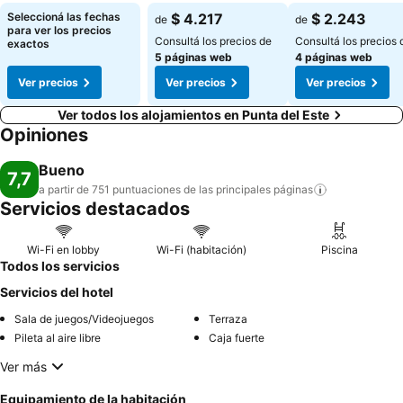
Ver precios
Ver precios
Seleccioná las fechas
$ 4.217
$ 2.243
de
de
para ver los precios
Consultá los precios de
Consultá los precios 
exactos
5 páginas web
4 páginas web
Ver precios
Ver precios
Ver precios
Ver todos los alojamientos en Punta del Este
Opiniones
Bueno
7,7
a partir de 751 puntuaciones de las principales
páginas
Servicios destacados
Wi-Fi en lobby
Wi-Fi (habitación)
Piscina
Todos los servicios
Servicios del hotel
Sala de juegos/Videojuegos
Terraza
Pileta al aire libre
Caja fuerte
Ver más
Equipamiento de la habitación