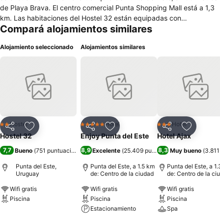
de Playa Brava. El centro comercial Punta Shopping Mall está a 1,3
km. Las habitaciones del Hostel 32 están equipadas con
Compará alojamientos similares
ventiladores, taquillas y baño compartido. El Hostel 32 también
cuenta con cocina compartida y ordenadores con conexión a
Alojamiento seleccionado
Alojamientos similares
internet. La terminal de autobuses de Punta del Este se encuentra a
1,6 km del Hostel 32, y el aeropuerto internacional está a 20 km.
Hostel
Hotel
Hotel
2 Estrellas
5 Estrellas
3 Estrellas
Compartir
Añadir a favoritos
Compartir
Añadir a favoritos
Compartir
Añadir a 
Hostel 32
Enjoy Punta del Este
Hotel Ajax
7,7
8,9
8,3
Bueno
(
751 puntuaciones
)
Excelente
(
25.409 puntuaciones
Muy bueno
)
(
3.811
Punta del Este,
Punta del Este, a 1.5 km
Punta del Este, a 1
Uruguay
de: Centro de la ciudad
de: Centro de la ci
Wifi gratis
Wifi gratis
Wifi gratis
Piscina
Piscina
Piscina
Estacionamiento
Spa
Ver precios