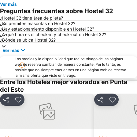
Ver más
Preguntas frecuentes sobre Hostel 32
¿Hostel 32 tiene área de pileta?
¿Se permiten mascotas en Hostel 32?
¿Hay estacionamiento disponible en Hostel 32?
¿A qué hora es el check-in y check-out en Hostel 32?
¿Dónde se ubica Hostel 32?
Ver más
Los precios y la disponibilidad que recibe trivago de las páginas
web de reserva cambian de manera constante. Por lo tanto, es
posible que no siempre encuentres en una página web de reserva
la misma oferta que viste en trivago.
Entre los Hoteles mejor valorados en Punta
del Este
Compartir
Añadir a favoritos
Compartir
Añadir a f