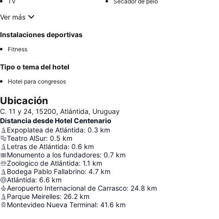
TV
Secador de pelo
Ver más
Instalaciones deportivas
Fitness
Tipo o tema del hotel
Hotel para congresos
Ubicación
C. 11 y 24, 15200, Atlántida, Uruguay
Distancia desde Hotel Centenario
Expoplatea de Atlántida
:
0.3
km
Teatro AlSur
:
0.5
km
Letras de Atlántida
:
0.6
km
Monumento a los fundadores
:
0.7
km
Zoologico de Atlántida
:
1.1
km
Bodega Pablo Fallabrino
:
4.7
km
Atlántida
:
6.6
km
Aeropuerto Internacional de Carrasco
:
24.8
km
Parque Meirelles
:
26.2
km
Montevideo Nueva Terminal
:
41.6
km