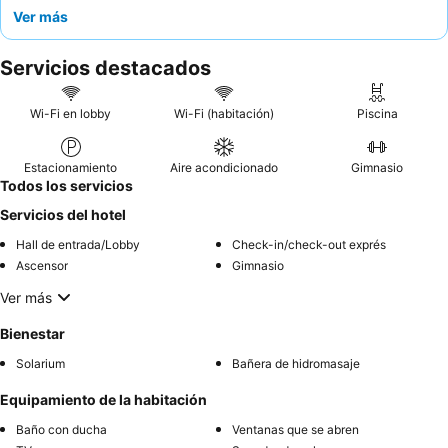
su atractivo para todas las edades. Los huéspedes elogian
Ver más
constantemente al
personal
por su excepcional amabilidad y el
desayuno
por su variedad y calidad, incluyendo deliciosos
Servicios destacados
pasteles. Para una experiencia más tranquila, considere solicitar
una habitación que no dé a la calle principal.
Wi-Fi en lobby
Wi-Fi (habitación)
Piscina
Estacionamiento
Aire acondicionado
Gimnasio
Todos los servicios
Servicios del hotel
Hall de entrada/Lobby
Check-in/check-out exprés
Ascensor
Gimnasio
Ver más
Bienestar
Solarium
Bañera de hidromasaje
Equipamiento de la habitación
Baño con ducha
Ventanas que se abren