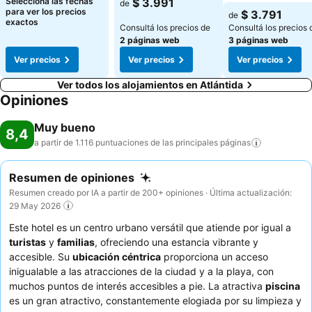
Seleccioná las fechas
$ 3.991
de
Ver precios
para ver los precios
$ 3.791
de
exactos
Consultá los precios de
Consultá los precios 
2 páginas web
3 páginas web
Ver precios
Ver precios
Ver precios
Ver todos los alojamientos en Atlántida
Opiniones
Muy bueno
8,4
a partir de 1.116 puntuaciones de las principales
páginas
Resumen de opiniones
Resumen creado por IA a partir de 200+ opiniones · Última actualización:
29 May 2026
Este hotel es un centro urbano versátil que atiende por igual a
turistas
y
familias
, ofreciendo una estancia vibrante y
accesible. Su
ubicación céntrica
proporciona un acceso
inigualable a las atracciones de la ciudad y a la playa, con
muchos puntos de interés accesibles a pie. La atractiva
piscina
es un gran atractivo, constantemente elogiada por su limpieza y