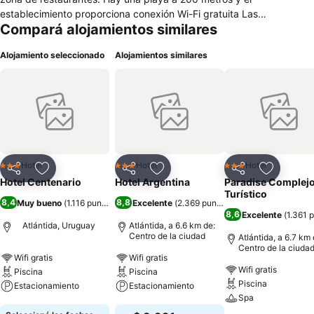
establecimiento proporciona conexión Wi-Fi gratuita Las
Compará alojamientos similares
habitaciones cuentan con baño privado con ducha, aire
acondicionado, minibar y TVlcd por cable , cofre de seguridad. El
Alojamiento seleccionado
Alojamientos similares
Hotel Centenario dispone de recepción 24 horas y piscina
climatizada e hidromasaje solarium. El establecimiento está a 23 km
del aeropuerto internacional de Carrasco y a 45 km del puerto de
Montevideo.
Hotel
Hotel
Hotel
3 Estrellas
3 Estrellas
3 Estrellas
Compartir
Añadir a favoritos
Compartir
Añadir a favoritos
Compartir
Añadir a 
Hotel Centenario
Hotel Argentina
Paradise Complej
Turístico
8,4
8,8
Muy bueno
(
1.116 puntuaciones
Excelente
)
(
2.369 puntuaciones
)
8,6
Excelente
(
1.361 
Atlántida, Uruguay
Atlántida, a 6.6 km de:
Centro de la ciudad
Atlántida, a 6.7 km 
Centro de la ciuda
Wifi gratis
Wifi gratis
Wifi gratis
Piscina
Piscina
Piscina
Estacionamiento
Estacionamiento
Spa
Ver precios
Ver precios