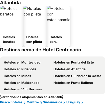
Atlántida
Hoteles
Hoteles
Hoteles
baratos
con pileta
con
estaciona
Destinos cerca de Hotel Centenario
miento
Hoteles en Montevideo
Hoteles en Punta del Este
Hoteles en Piriápolis
Hoteles en Atlántida
Hoteles en Minas
Hoteles en Ciudad de la Costa
Hoteles en Maldonado
Hoteles en Punta Ballena
Hoteles en Villa Serrana
Ver todos los alojamientos en Atlántida
Busca hoteles
Centro- y Sudamérica
Uruguay