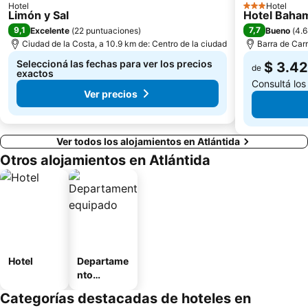
Hotel
Hotel
3 Estrellas
Limón y Sal
Hotel Baha
9,1
7,7
Excelente
(
22 puntuaciones
)
Bueno
(
4.6
Ciudad de la Costa, a 10.9 km de: Centro de la ciudad
Barra de Carr
Seleccioná las fechas para ver los precios
$ 3.4
de
exactos
Consultá los
Ver precios
Ver todos los alojamientos en Atlántida
Otros alojamientos en Atlántida
Hotel
Departame
nto
equipado
Categorías destacadas de hoteles en