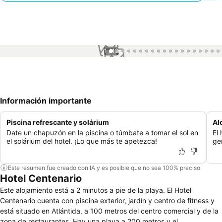
1 / 19
Información importante
Piscina refrescante y solárium
Al
Date un chapuzón en la piscina o túmbate a tomar el sol en
El
el solárium del hotel. ¡Lo que más te apetezca!
ge
Este resumen fue creado con IA y es posible que no sea 100% preciso.
Hotel Centenario
Este alojamiento está a 2 minutos a pie de la playa. El Hotel
Centenario cuenta con piscina exterior, jardín y centro de fitness y
está situado en Atlántida, a 100 metros del centro comercial y de la
zona de restaurantes. Hay una playa a 200 metros y el