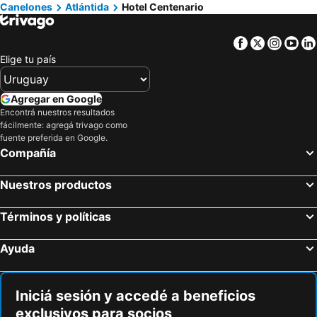
Canelones
Atlántida
Hotel Centenario
Facebook
Twitter
Insta
Yo
Elige tu país
Agregar en Google
Encontrá nuestros resultados
fácilmente: agregá trivago como
fuente preferida en Google.
Compañía
Nuestros productos
Términos y políticas
Ayuda
Iniciá sesión y accedé a beneficios
exclusivos para socios