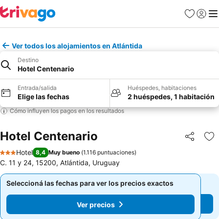
Favoritos
Iniciar 
Me
Ver todos los alojamientos en Atlántida
Destino
Hotel Centenario
Entrada/salida
Huéspedes, habitaciones
Elige las fechas
2 huéspedes, 1 habitación
Cómo influyen los pagos en los resultados
Hotel Centenario
Compartir
Añ
Hotel
8,4
Muy bueno
(
1.116 puntuaciones
)
3 Estrellas
C. 11 y 24, 15200, Atlántida, Uruguay
Seleccioná las fechas para ver los precios exactos
Seleccioná las fechas para ver los precios exactos
Ver precios
Ver precios