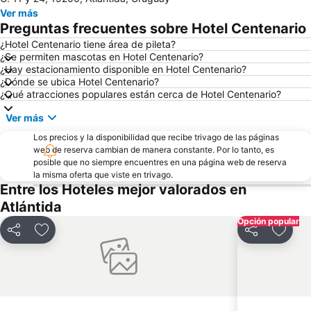
Parque Rodó
Parque y Reserva de Pan de Azúcar
Ver más
Playa Buceo
Plaza Independencia
Preguntas frecuentes sobre Hotel Centenario
Feria de Tristán Narvaja
Palacio Legislativo
¿Hotel Centenario tiene área de pileta?
¿Se permiten mascotas en Hotel Centenario?
Club de Golf del Uruguay
Palacio Salvo
¿Hay estacionamiento disponible en Hotel Centenario?
Hipódromo Nacional de Maroñas
La Carreta
¿Dónde se ubica Hotel Centenario?
¿Qué atracciones populares están cerca de Hotel Centenario?
Villa Biarritz
Puerto de Montevideo
Ver más
Ramírez
Mercado del Puerto
Los precios y la disponibilidad que recibe trivago de las páginas
Playa Honda
Centro Cultural Florencio Sánchez
web de reserva cambian de manera constante. Por lo tanto, es
Yacht Club Uruguayo
Museo Egipcio de la Sociedad Uruguaya de Egiptologia
posible que no siempre encuentres en una página web de reserva
la misma oferta que viste en trivago.
Entre los Hoteles mejor valorados en
Atlántida
Opción popular
Compartir
Añadir a favoritos
Compartir
Añadir