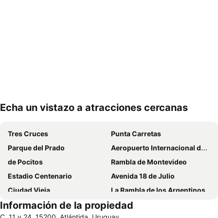
Echa un vistazo a atracciones cercanas
Ampliar mapa
Tres Cruces
Punta Carretas
Parque del Prado
Aeropuerto Internacional de Carrasco General Cesáreo L. Berisso
de Pocitos
Rambla de Montevideo
Estadio Centenario
Avenida 18 de Julio
Ciudad Vieja
La Rambla de los Argentinos
Información de la propiedad
Portones Shopping
Montevideo Shopping
C. 11 y 24, 15200, Atlántida, Uruguay