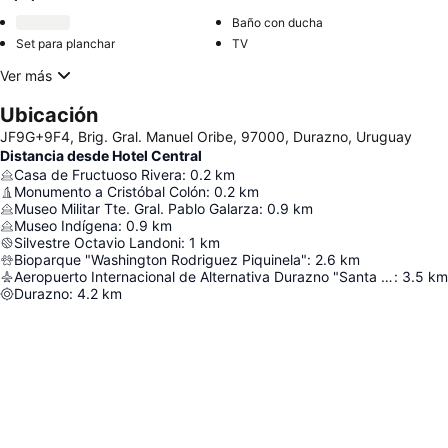
Baño con ducha
Set para planchar
TV
Ver más
Ubicación
JF9G+9F4, Brig. Gral. Manuel Oribe, 97000, Durazno, Uruguay
Distancia desde Hotel Central
Casa de Fructuoso Rivera
:
0.2
km
Monumento a Cristóbal Colón
:
0.2
km
Museo Militar Tte. Gral. Pablo Galarza
:
0.9
km
Museo Indígena
:
0.9
km
Silvestre Octavio Landoni
:
1
km
Bioparque "Washington Rodriguez Piquinela"
:
2.6
km
Aeropuerto Internacional de Alternativa Durazno "Santa Bernardina"
:
3.5
km
Durazno
:
4.2
km