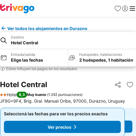
Favoritos
Iniciar 
Me
Ver todos los alojamientos en Durazno
Destino
Hotel Central
Entrada/salida
Huéspedes, habitaciones
Elige las fechas
2 huéspedes, 1 habitación
Cómo influyen los pagos en los resultados
Hotel Central
Compartir
Añ
Hotel
8,3
Muy bueno
(
1.392 puntuaciones
)
2 Estrellas
JF9G+9F4, Brig. Gral. Manuel Oribe, 97000, Durazno, Uruguay
Seleccioná las fechas para ver los precios exactos
Seleccioná las fechas para ver los precios exactos
Ver precios
Ver precios