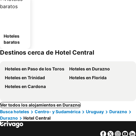
Hoteles
baratos
Destinos cerca de Hotel Central
Hoteles en Paso de los Toros
Hoteles en Durazno
Hoteles en Trinidad
Hoteles en Florida
Hoteles en Cardona
Ver todos los alojamientos en Durazno
Busca hoteles
Centro- y Sudamérica
Uruguay
Durazno
Durazno
Hotel Central
Facebook
Twitter
Insta
Yo