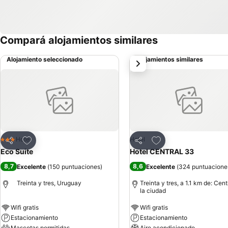
Compará alojamientos similares
Alojamiento seleccionado
Alojamientos similares
siguiente
Añadir a favoritos
Añadir a favoritos
Hotel
Hotel
3 Estrellas
Compartir
Compartir
Eco Suite
Hotel CENTRAL 33
8,7
8,6
Excelente
(
150 puntuaciones
)
Excelente
(
324 puntuacione
Treinta y tres, Uruguay
Treinta y tres, a 1.1 km de: Cen
la ciudad
Wifi gratis
Wifi gratis
Estacionamiento
Estacionamiento
Mascotas permitidas
Aire acondicionado