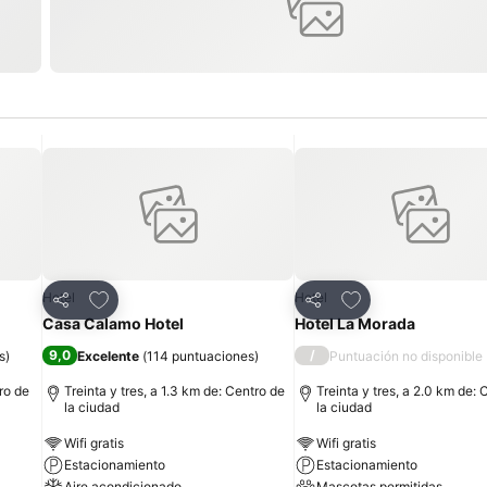
Añadir a favoritos
Añadir a favoritos
Hotel
Hotel
Compartir
Compartir
Casa Calamo Hotel
Hotel La Morada
9,0
/
s
)
Excelente
(
114 puntuaciones
)
Puntuación no disponible
tro de
Treinta y tres, a 1.3 km de: Centro de
Treinta y tres, a 2.0 km de: 
la ciudad
la ciudad
Wifi gratis
Wifi gratis
Estacionamiento
Estacionamiento
Aire acondicionado
Mascotas permitidas