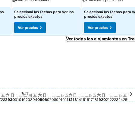
los
Seleccioná las fechas para ver los
Seleccioná las fechas para ve
precios exactos
precios exactos
Ver precios
Ver precios
Ver todos los alojamientos en Trei
星期五, 八月 28
$ 2.855
星期日, 八月 30
$ 2.863
0
21
月 22
八月 23
 八月 24
25
二, 八月 25
.823
星期六, 八月 29
$ 2.823
九月
期三, 八月 26
 hay ningún precio disponible para esta fecha
星期四, 八月 27
No hay ningún precio disponible para esta fecha
星期一, 八月 31
No hay ningún precio disponible para esta fecha
星期二, 九月 01
No hay ningún precio disponible para esta fecha
星期三, 九月 02
No hay ningún precio disponible para esta fech
星期四, 九月 03
No hay ningún precio disponible para esta fe
星期五, 九月 04
No hay ningún precio disponible para esta 
星期六, 九月 05
No hay ningún precio disponible para est
星期日, 九月 06
No hay ningún precio disponible para e
星期一, 九月 07
No hay ningún precio disponible para
星期二, 九月 08
No hay ningún precio disponible pa
星期三, 九月 09
No hay ningún precio disponible 
星期四, 九月 10
No hay ningún precio disponibl
星期五, 九月 11
No hay ningún precio disponib
星期六, 九月 12
No hay ningún precio dispon
星期日, 九月 13
No hay ningún precio disp
星期一, 九月 14
No hay ningún precio di
星期二, 九月 15
No hay ningún precio d
星期三, 九月 16
No hay ningún precio
星期四, 九月 17
No hay ningún prec
星期五, 九月 18
No hay ningún pre
星期六, 九月 19
No hay ningún p
星期日, 九月 2
No hay ningún
星期一, 九月 
No hay ning
星期二, 九
No hay nin
星期三, 
No hay n
星期四,
No hay
星期五
No h
四
五
六
日
一
二
三
四
五
六
日
一
二
三
四
五
六
日
一
二
三
四
五
六
日
一
二
三
四
五
7
28
29
30
31
01
02
03
04
05
06
07
08
09
10
11
12
13
14
15
16
17
18
19
20
21
22
23
24
25