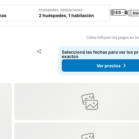
Huéspedes, habitaciones
ES · $
In
chas
2 huéspedes, 1 habitación
Cómo influyen los pagos en lo
Añadir a favoritos
Seleccioná las fechas para ver los p
Compartir
exactos
Ver precios