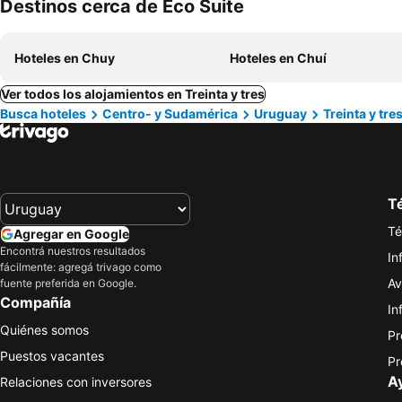
Destinos cerca de Eco Suite
Hoteles en Chuy
Hoteles en Chuí
Ver todos los alojamientos en Treinta y tres
Busca hoteles
Centro- y Sudamérica
Uruguay
Treinta y tre
Té
Té
Agregar en Google
Encontrá nuestros resultados
In
fácilmente: agregá trivago como
Av
fuente preferida en Google.
Compañía
In
Quiénes somos
Pr
Puestos vacantes
Pr
A
Relaciones con inversores