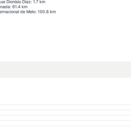
ue Dionisio Diaz
:
1.7
km
onada
:
61.4
km
ernacional de Melo
:
100.8
km
Ampliar mapa