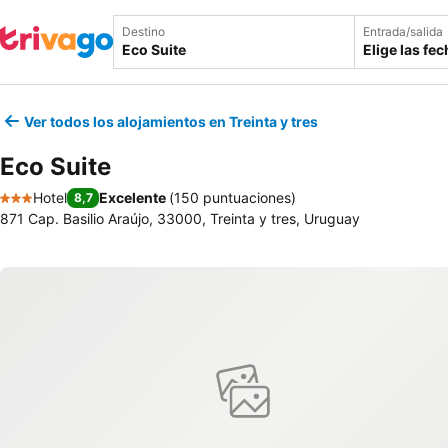
Destino
Entrada/salida
Elige las fe
Ver todos los alojamientos en Treinta y tres
Eco Suite
Hotel
Excelente
(
150 puntuaciones
)
8,7
3 Estrellas
871 Cap. Basilio Araújo, 33000, Treinta y tres, Uruguay