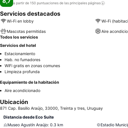
8,7
a partir de 150 puntuaciones de las principales
páginas
Servicios destacados
Wi-Fi en lobby
Wi-Fi (habitac
Mascotas permitidas
Aire acondici
Todos los servicios
Servicios del hotel
Estacionamiento
Hab. no fumadores
WiFi gratis en zonas comunes
Limpieza profunda
Equipamiento de la habitación
Aire acondicionado
Ubicación
871 Cap. Basilio Araújo, 33000, Treinta y tres, Uruguay
Distancia desde Eco Suite
Museo Agustín Araújo
:
0.3
km
Estadio Munici