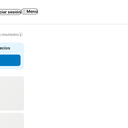
Menú
iciar sesión
s resultados
recios