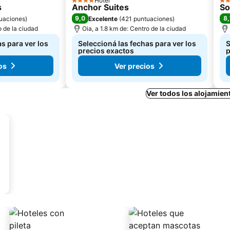
Hotel
4 Estrellas
4 E
s
Anchor Suites
So
9,0
8,
uaciones
)
Excelente
(
421 puntuaciones
)
o de la ciudad
Oia, a 1.8 km de: Centro de la ciudad
s para ver los
Seleccioná las fechas para ver los
S
precios exactos
p
os
Ver precios
Ver todos los alojamien