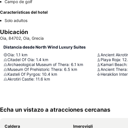
Campo de golf
Características del hotel
Solo adultos
Ubicación
Oia, 84702, Oia, Grecia
Distancia desde North Wind Luxury Suites
Oia
:
1.1
km
Ancient Akrotir
Citadel Of Oia
:
1.4
km
Playa Roja
:
12
Archaeological Museum of Thera
:
6.1
km
Kamari Beach
:
Museum Of Prehistoric Thera
:
6.5
km
Ancient Thera
:
Kasteli Of Pyrgos
:
10.4
km
Akrotiri Castle
:
11.6
km
Echa un vistazo a atracciones cercanas
Caldera
Imerovigli