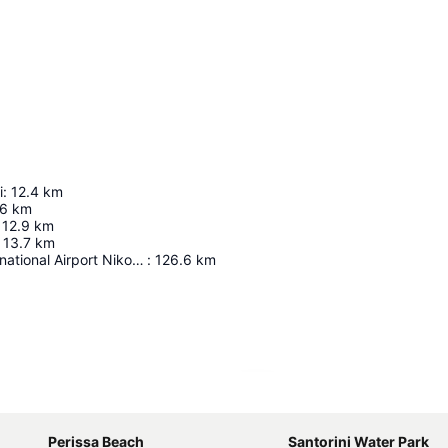
i
:
12.4
km
.6
km
12.9
km
13.7
km
Heraklion International Airport Nikos Kazantzakis
:
126.6
km
Ampliar mapa
Perissa Beach
Santorini Water Park