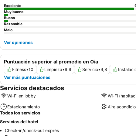
Excelente
Muy bueno
Bueno
Razonable
Malo
Ver opiniones
Puntuación superior al promedio en Oia
Fitness
•
10
Limpieza
•
9,9
Servicio
•
9,8
Instalaci
Ver más puntuaciones
Servicios destacados
Wi-Fi en lobby
Wi-Fi (habitac
Estacionamiento
Aire acondici
Todos los servicios
Servicios del hotel
Check-in/check-out exprés