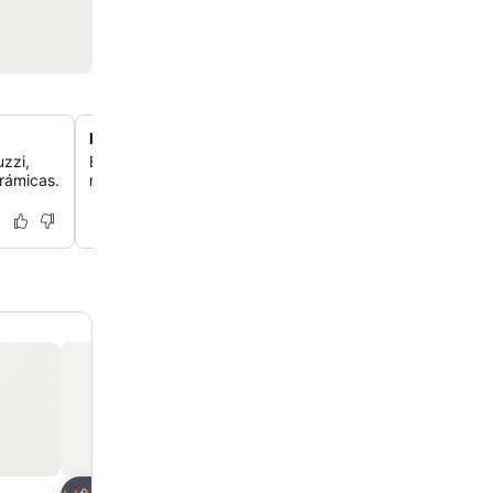
Diseño de habitación moderno y limpio.
zzi,
Experimente habitaciones contemporáneas e impecable
orámicas.
muebles modernos, camas cómodas y baños bien equi