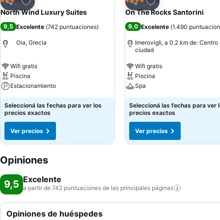
Añadir a favoritos
Añadir a favoritos
Hotel
Hotel
3 Estrellas
4 Estrellas
Compartir
Compartir
North Wind Luxury Suites
On The Rocks Santorini
9,5
9,0
Excelente
(
742 puntuaciones
)
Excelente
(
1.490 puntuacio
Oia, Grecia
Imerovigli, a 0.2 km de: Centro 
ciudad
Wifi gratis
Wifi gratis
Piscina
Piscina
Estacionamiento
Spa
Seleccioná las fechas para ver los
Seleccioná las fechas para ver 
precios exactos
precios exactos
Ver precios
Ver precios
Opiniones
Excelente
9,5
a partir de 742 puntuaciones de las principales
páginas
Opiniones de huéspedes