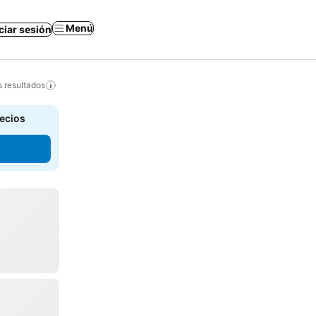
Menú
iciar sesión
s resultados
recios