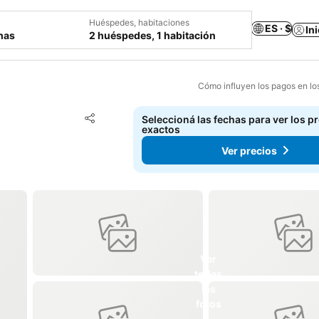
Huéspedes, habitaciones
ES · $
In
chas
2 huéspedes, 1 habitación
Cómo influyen los pagos en lo
Añadir a favoritos
Seleccioná las fechas para ver los p
Compartir
exactos
Ver precios