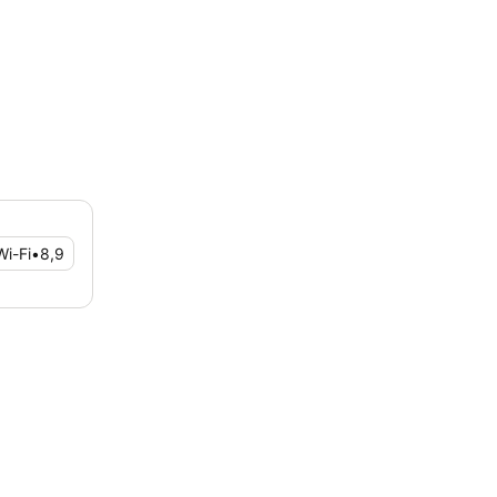
Wi-Fi
•
8,9