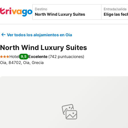
Destino
Entrada/salida
Elige las fe
Ver todos los alojamientos en Oia
North Wind Luxury Suites
Hotel
Excelente
(
742 puntuaciones
)
9,5
3 Estrellas
Oia, 84702, Oia, Grecia