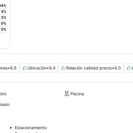
94
%
3
%
3
%
0
%
0
%
ones
•
9,6
Ubicación
•
9,4
Relación calidad-precio
•
9,0
ión)
Piscina
onado
Estacionamiento