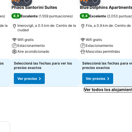
Añadir a favoritos
Añadir a favoritos
Hotel
Hotel
3 Estrellas
3 Estrellas
Compartir
Compartir
Phaos Santorini Suites
Blue Dolphins Apartment
8,9
9,4
nes
)
Excelente
(
1.559 puntuaciones
)
Excelente
(
2.053 puntuac
de la
Imerovigli, a 0.5 km de: Centro de la
Fira, a 0.9 km de: Centro de
ciudad
Wifi gratis
Wifi gratis
Estacionamiento
Estacionamiento
Aire acondicionado
Mascotas permitidas
los
Seleccioná las fechas para ver los
Seleccioná las fechas para ve
precios exactos
precios exactos
Ver precios
Ver precios
Ver todos los alojamien