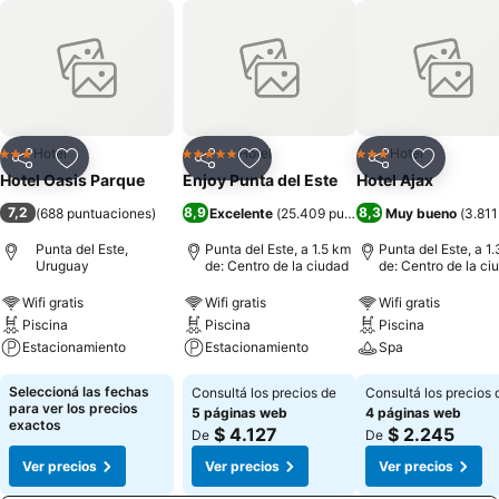
Hotel
Hotel
Hotel
3 Estrellas
5 Estrellas
3 Estrellas
Compartir
Añadir a favoritos
Compartir
Añadir a favoritos
Compartir
Añadir a 
Hotel Oasis Parque
Enjoy Punta del Este
Hotel Ajax
7,2
8,9
8,3
(
688 puntuaciones
)
Excelente
(
25.409 puntuaciones
Muy bueno
)
(
3.811
Punta del Este,
Punta del Este, a 1.5 km
Punta del Este, a 1
Uruguay
de: Centro de la ciudad
de: Centro de la ci
Wifi gratis
Wifi gratis
Wifi gratis
Piscina
Piscina
Piscina
Estacionamiento
Estacionamiento
Spa
Seleccioná las fechas
Consultá los precios de
Consultá los precios 
para ver los precios
5 páginas web
4 páginas web
exactos
$ 4.127
$ 2.245
De
De
Ver precios
Ver precios
Ver precios