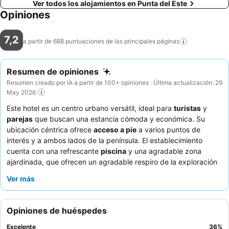
Ver todos los alojamientos en Punta del Este
Opiniones
7,2
a partir de 688 puntuaciones de las principales
páginas
Resumen de opiniones
Resumen creado por IA a partir de 100+ opiniones · Última actualización: 29
May 2026
Este hotel es un centro urbano versátil, ideal para
turistas
y
parejas
que buscan una estancia cómoda y económica. Su
ubicación céntrica ofrece
acceso a pie
a varios puntos de
interés y a ambos lados de la península. El establecimiento
cuenta con una refrescante
piscina
y una agradable zona
ajardinada, que ofrecen un agradable respiro de la exploración
de la ciudad. Los huéspedes elogian constantemente al
Ver más
personal atento y amable
, así como la calidad, variedad y el
ambiente tranquilo del desayuno. Para una experiencia más
tranquila, considere solicitar una habitación que no dé a la calle.
Opiniones de huéspedes
Excelente
36
%