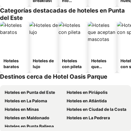
breakfast
nto
hués
equipado
Categorías destacadas de hoteles en Punta
del Este
Hoteles
Hoteles de
Hoteles
Hoteles
Hote
baratos
lujo
con pileta
que
con 
aceptan
Destinos cerca de Hotel Oasis Parque
mascotas
Hoteles en Punta del Este
Hoteles en Piriápolis
Hoteles en La Paloma
Hoteles en Atlántida
Hoteles en Minas
Hoteles en Ciudad de la Costa
Hoteles en Maldonado
Hoteles en La Pedrera
Hoteles en Punta Ballena