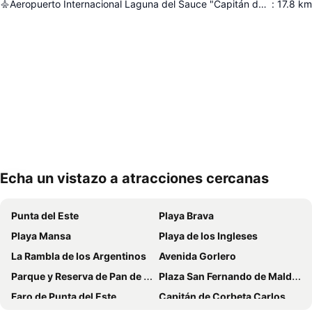
Aeropuerto Internacional Laguna del Sauce "Capitán de Corbeta Carlos Curbelo"
:
17.8
km
Echa un vistazo a atracciones cercanas
Ampliar mapa
Punta del Este
Playa Brava
Playa Mansa
Playa de los Ingleses
La Rambla de los Argentinos
Avenida Gorlero
Parque y Reserva de Pan de Azúcar
Plaza San Fernando de Maldonado
Faro de Punta del Este
Capitán de Corbeta Carlos A. Curbelo International Airport