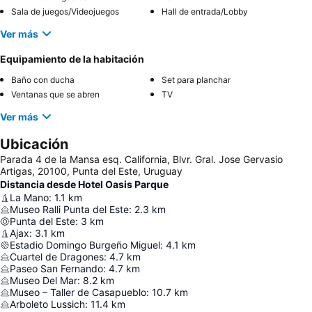
Sala de juegos/Videojuegos
Hall de entrada/Lobby
Ver más
Equipamiento de la habitación
Baño con ducha
Set para planchar
Ventanas que se abren
TV
Ver más
Ubicación
Parada 4 de la Mansa esq. California, Blvr. Gral. Jose Gervasio
Artigas, 20100, Punta del Este, Uruguay
Distancia desde Hotel Oasis Parque
La Mano
:
1.1
km
Museo Ralli Punta del Este
:
2.3
km
Punta del Este
:
3
km
Ajax
:
3.1
km
Estadio Domingo Burgeño Miguel
:
4.1
km
Cuartel de Dragones
:
4.7
km
Paseo San Fernando
:
4.7
km
Museo Del Mar
:
8.2
km
Museo – Taller de Casapueblo
:
10.7
km
Arboleto Lussich
:
11.4
km