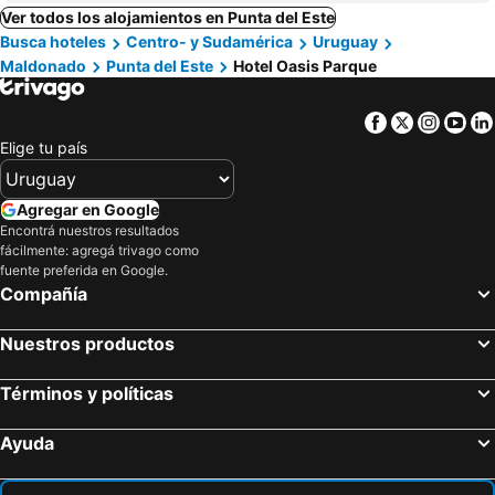
Ver todos los alojamientos en Punta del Este
Busca hoteles
Centro- y Sudamérica
Uruguay
Maldonado
Punta del Este
Hotel Oasis Parque
Facebook
Twitter
Insta
Yo
Elige tu país
Agregar en Google
Encontrá nuestros resultados
fácilmente: agregá trivago como
fuente preferida en Google.
Compañía
Nuestros productos
Términos y políticas
Ayuda