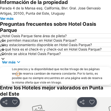
Información de la propiedad
La Mano
Isla Gorriti
Parada 4 de la Mansa esq. California, Blvr. Gral. Jose Gervasio
Artigas, 20100, Punta del Este, Uruguay
Ver más
Preguntas frecuentes sobre Hotel Oasis
Parque
¿Hotel Oasis Parque tiene área de pileta?
¿Se permiten mascotas en Hotel Oasis Parque?
¿Hay estacionamiento disponible en Hotel Oasis Parque?
¿A qué hora es el check-in y check-out en Hotel Oasis Parque?
¿Dónde se ubica Hotel Oasis Parque?
Ver más
Los precios y la disponibilidad que recibe trivago de las páginas
web de reserva cambian de manera constante. Por lo tanto, es
posible que no siempre encuentres en una página web de reserva
la misma oferta que viste en trivago.
Entre los Hoteles mejor valorados en Punta
del Este
Compartir
Añadir a favoritos
Compartir
Añadir a f