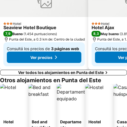
Hotel
Hotel
3 Estrellas
3 Estrellas
Seaview Hotel Boutique
Hotel Ajax
7,9
8,3
Bueno
(
1.454 puntuaciones
)
Muy bueno
(
3.8
Punta del Este, a 0.3 km de: Centro de la ciudad
Punta del Este, a 1
Consultá los precios de
3 páginas web
Consultá los pre
De
De
Ver precios
Ver 
$ 1.437
$ 2.245
Ver todos los alojamientos en Punta del Este
Otros alojamientos en Punta del Este
Hotel
Bed and
Departame
Hostel
Casa