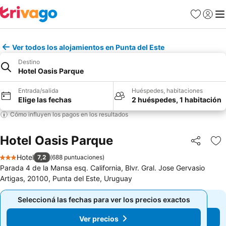
Favoritos
Iniciar 
Me
Ver todos los alojamientos en Punta del Este
Destino
Hotel Oasis Parque
Entrada/salida
Huéspedes, habitaciones
Elige las fechas
2 huéspedes, 1 habitación
Cómo influyen los pagos en los resultados
Hotel Oasis Parque
Compartir
Añ
Hotel
7,2
(
688 puntuaciones
)
3 Estrellas
Parada 4 de la Mansa esq. California, Blvr. Gral. Jose Gervasio
Artigas, 20100, Punta del Este, Uruguay
Seleccioná las fechas para ver los precios exactos
Seleccioná las fechas para ver los precios exactos
Ver precios
Ver precios