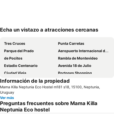
Echa un vistazo a atracciones cercanas
Ampliar mapa
Tres Cruces
Punta Carretas
Parque del Prado
Aeropuerto Internacional de Carrasco General Cesáreo L. Berisso
de Pocitos
Rambla de Montevideo
Estadio Centenario
Avenida 18 de Julio
Ciudad Vieja
Portones Shopping
Información de la propiedad
Montevideo Shopping
Parque Rodó
Mama Killa Neptunia Eco Hostel m181 s18, 15100, Neptunia,
Playa Buceo
Plaza Independencia
Uruguay
Feria de Tristán Narvaja
Palacio Legislativo
Ver más
Preguntas frecuentes sobre Mama Killa
Club de Golf del Uruguay
Palacio Salvo
Neptunia Eco hostel
Hipódromo Nacional de Maroñas
La Carreta