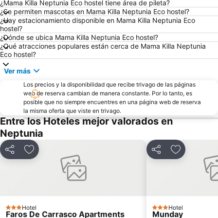
¿Mama Killa Neptunia Eco hostel tiene área de pileta?
Villa Biarritz
Puerto de Montevideo
¿Se permiten mascotas en Mama Killa Neptunia Eco hostel?
¿Hay estacionamiento disponible en Mama Killa Neptunia Eco
Ramírez
Mercado del Puerto
hostel?
Pajas Blancas
Playa Honda
¿Dónde se ubica Mama Killa Neptunia Eco hostel?
¿Qué atracciones populares están cerca de Mama Killa Neptunia
Centro Cultural Florencio Sánchez
Yacht Club Uruguayo
Eco hostel?
Museo Egipcio de la Sociedad Uruguaya de Egiptologia
Ver más
Los precios y la disponibilidad que recibe trivago de las páginas
web de reserva cambian de manera constante. Por lo tanto, es
posible que no siempre encuentres en una página web de reserva
la misma oferta que viste en trivago.
Entre los Hoteles mejor valorados en
Neptunia
Compartir
Añadir a favoritos
Compartir
Añadir a fa
Hotel
Hotel
3 Estrellas
3 Estrellas
Faros De Carrasco Apartments
Munday