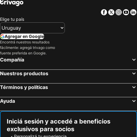
Facebook
Twitter
Insta
Yo
Elige tu país
Agregar en Google
Encontrá nuestros resultados
fácilmente: agregá trivago como
fuente preferida en Google.
Compañía
Nuestros productos
Términos y políticas
Ayuda
Iniciá sesión y accedé a beneficios
exclusivos para socios
Personalizá tu experiencia