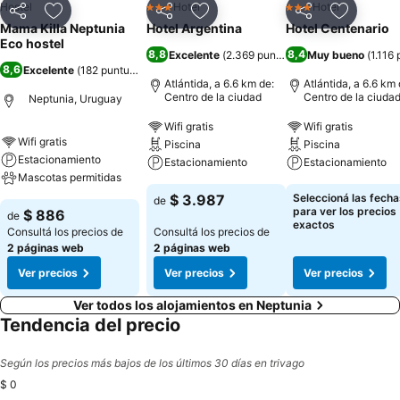
Hostel
Hotel
Hotel
3 Estrellas
3 Estrellas
Compartir
Añadir a favoritos
Compartir
Añadir a favoritos
Compartir
Añadir a 
Mama Killa Neptunia
Hotel Argentina
Hotel Centenario
Eco hostel
8,8
8,4
Excelente
(
2.369 puntuaciones
Muy bueno
)
(
1.116
8,6
Excelente
(
182 puntuaciones
)
Atlántida, a 6.6 km de:
Atlántida, a 6.6 km 
Centro de la ciudad
Centro de la ciuda
Neptunia, Uruguay
Wifi gratis
Wifi gratis
Wifi gratis
Piscina
Piscina
Estacionamiento
Estacionamiento
Estacionamiento
Mascotas permitidas
$ 3.987
Seleccioná las fecha
de
para ver los precios
$ 886
de
exactos
Consultá los precios de
Consultá los precios de
2 páginas web
2 páginas web
Ver precios
Ver precios
Ver precios
Ver todos los alojamientos en Neptunia
Tendencia del precio
Según los precios más bajos de los últimos 30 días en trivago
$ 0