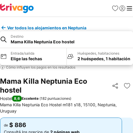
Favoritos
Iniciar 
Me
Ver todos los alojamientos en Neptunia
Destino
Mama Killa Neptunia Eco hostel
Entrada/salida
Huéspedes, habitaciones
Elige las fechas
2 huéspedes, 1 habitación
Cómo influyen los pagos en los resultados
Mama Killa Neptunia Eco
hostel
Compartir
Añ
Hostel
8,6
Excelente
(
182 puntuaciones
)
Mama Killa Neptunia Eco Hostel m181 s18, 15100, Neptunia,
Uruguay
$ 886
$ 886
de
de
Consultá los precios de
2 páginas web
Consultá los precios de
2 páginas web