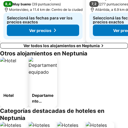
8,4
7,2
Muy bueno
(
39 puntuaciones
)
(
277 puntuacione
Montevideo, a 11.4 km de: Centro de la ciudad
Atlántida, a 6.9 km d
Seleccioná las fechas para ver los
Seleccioná las fec
precios exactos
precios exactos
Ver precios
Ver pre
Ver todos los alojamientos en Neptunia
Otros alojamientos en Neptunia
Hotel
Departame
nto
equipado
Categorías destacadas de hoteles en
Neptunia