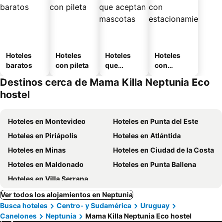
Hoteles
Hoteles
Hoteles
Hoteles
baratos
con pileta
que
con
aceptan
estaciona
Destinos cerca de Mama Killa Neptunia Eco
mascotas
miento
hostel
Hoteles en Montevideo
Hoteles en Punta del Este
Hoteles en Piriápolis
Hoteles en Atlántida
Hoteles en Minas
Hoteles en Ciudad de la Costa
Hoteles en Maldonado
Hoteles en Punta Ballena
Hoteles en Villa Serrana
Ver todos los alojamientos en Neptunia
Busca hoteles
Centro- y Sudamérica
Uruguay
Canelones
Neptunia
Mama Killa Neptunia Eco hostel