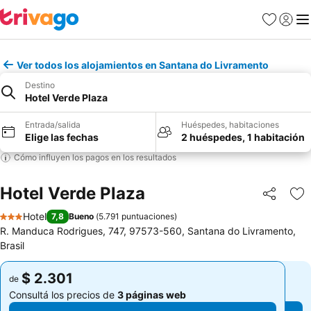
Favoritos
Iniciar 
Me
Ver todos los alojamientos en Santana do Livramento
Destino
Hotel Verde Plaza
Entrada/salida
Huéspedes, habitaciones
Elige las fechas
2 huéspedes, 1 habitación
Cómo influyen los pagos en los resultados
Hotel Verde Plaza
Compartir
Añ
Hotel
7,8
Bueno
(
5.791 puntuaciones
)
3 Estrellas
R. Manduca Rodrigues, 747, 97573-560, Santana do Livramento,
Brasil
$ 2.301
$ 2.301
de
de
Consultá los precios de
3 páginas web
Consultá los precios de
3 páginas web