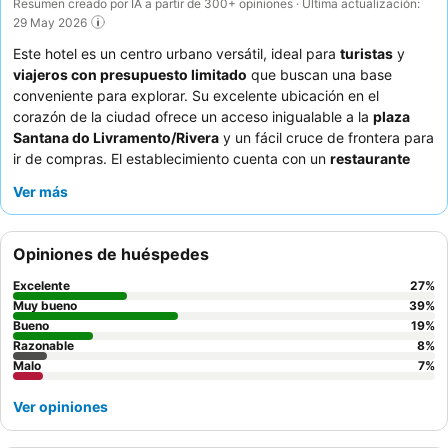
Resumen creado por IA a partir de 300+ opiniones · Última actualización:
29 May 2026
Este hotel es un centro urbano versátil, ideal para
turistas
y
viajeros con presupuesto limitado
que buscan una base
conveniente para explorar. Su excelente ubicación en el
corazón de la ciudad ofrece un acceso inigualable a la
plaza
Santana do Livramento/Rivera
y un fácil cruce de frontera para
ir de compras. El establecimiento cuenta con un
restaurante
bien valorado que sirve un desayuno variado y delicioso, junto
Ver más
con bufets de almuerzo y cena de calidad. Los huéspedes
elogian constantemente al
personal atento y cordial
por su
amabilidad y profesionalidad. Para una estancia más cómoda,
Opiniones de huéspedes
considere solicitar una habitación alejada de posibles ruidos, ya
que algunas habitaciones son conocidas por ser oscuras o tener
Excelente
27
%
problemas de ventilación.
Muy bueno
39
%
Bueno
19
%
Razonable
8
%
Malo
7
%
Ver opiniones