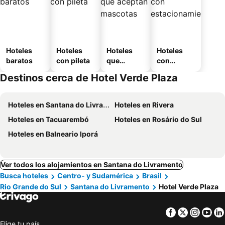
Hoteles
Hoteles
Hoteles
Hoteles
baratos
con pileta
que
con
aceptan
estaciona
Destinos cerca de Hotel Verde Plaza
mascotas
miento
Hoteles en Santana do Livramento
Hoteles en Rivera
Hoteles en Tacuarembó
Hoteles en Rosário do Sul
Hoteles en Balneario Iporá
Ver todos los alojamientos en Santana do Livramento
Busca hoteles
Centro- y Sudamérica
Brasil
Rio Grande do Sul
Santana do Livramento
Hotel Verde Plaza
Facebook
Twitter
Insta
Yo
Elige tu país