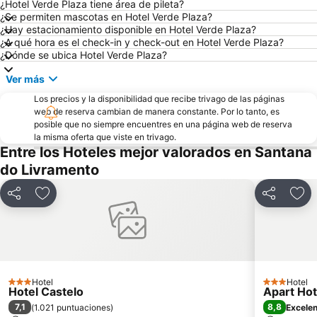
¿Hotel Verde Plaza tiene área de pileta?
¿Se permiten mascotas en Hotel Verde Plaza?
¿Hay estacionamiento disponible en Hotel Verde Plaza?
¿A qué hora es el check-in y check-out en Hotel Verde Plaza?
¿Dónde se ubica Hotel Verde Plaza?
Ver más
Los precios y la disponibilidad que recibe trivago de las páginas
web de reserva cambian de manera constante. Por lo tanto, es
posible que no siempre encuentres en una página web de reserva
la misma oferta que viste en trivago.
Entre los Hoteles mejor valorados en Santana
do Livramento
Compartir
Añadir a favoritos
Compartir
Aña
Hotel
Hotel
3 Estrellas
3 Estrellas
Hotel Castelo
Apart Hot
7,1
8,8
(
1.021 puntuaciones
)
Excele