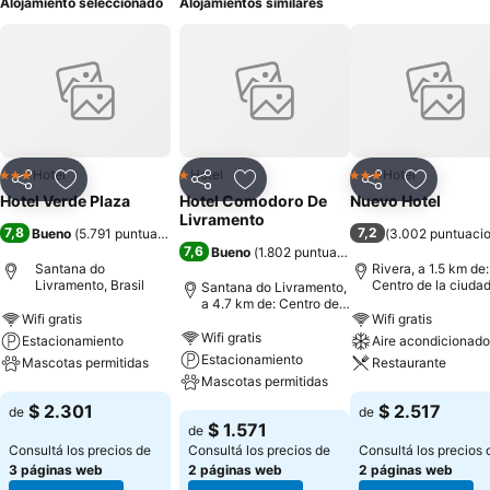
Alojamiento seleccionado
Alojamientos similares
Hotel
Hotel
Hotel
3 Estrellas
1 Estrellas
3 Estrellas
Compartir
Añadir a favoritos
Compartir
Añadir a favoritos
Compartir
Añadir a 
Hotel Verde Plaza
Hotel Comodoro De
Nuevo Hotel
Livramento
7,8
7,2
Bueno
(
5.791 puntuaciones
)
(
3.002 puntuaci
7,6
Bueno
(
1.802 puntuaciones
)
Santana do
Rivera, a 1.5 km de:
Livramento, Brasil
Centro de la ciuda
Santana do Livramento,
a 4.7 km de: Centro de
Wifi gratis
Wifi gratis
la ciudad
Wifi gratis
Estacionamiento
Aire acondicionado
Estacionamiento
Mascotas permitidas
Restaurante
Mascotas permitidas
Ver precios
Ver precios
$ 2.301
$ 2.517
de
de
Ver precios
$ 1.571
de
Consultá los precios de
Consultá los precios de
Consultá los precios 
3 páginas web
2 páginas web
2 páginas web