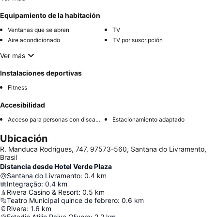
Equipamiento de la habitación
Ventanas que se abren
TV
Aire acondicionado
TV por suscripción
Ver más
Instalaciones deportivas
Fitness
Accesibilidad
Acceso para personas con discapacidad
Estacionamiento adaptado
Ubicación
R. Manduca Rodrigues, 747, 97573-560, Santana do Livramento,
Brasil
Distancia desde Hotel Verde Plaza
Santana do Livramento
:
0.4
km
Integração
:
0.4
km
Rivera Casino & Resort
:
0.5
km
Teatro Municipal quince de febrero
:
0.6
km
Rivera
:
1.6
km
Estadio Atilio Paiva Olivera
:
2.2
km